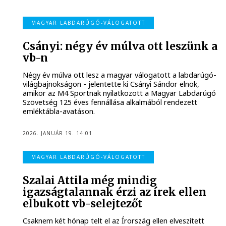
MAGYAR LABDARÚGÓ-VÁLOGATOTT
Csányi: négy év múlva ott leszünk a
vb-n
Négy év múlva ott lesz a magyar válogatott a labdarúgó-
világbajnokságon - jelentette ki Csányi Sándor elnök,
amikor az M4 Sportnak nyilatkozott a Magyar Labdarúgó
Szövetség 125 éves fennállása alkalmából rendezett
emléktábla-avatáson.
2026. JANUÁR 19. 14:01
MAGYAR LABDARÚGÓ-VÁLOGATOTT
Szalai Attila még mindig
igazságtalannak érzi az írek ellen
elbukott vb-selejtezőt
Csaknem két hónap telt el az Írország ellen elveszített