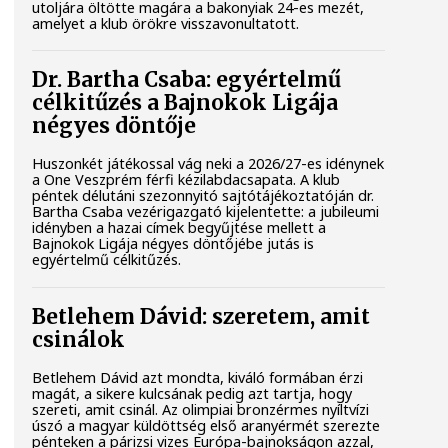
utoljára öltötte magára a bakonyiak 24-es mezét,
amelyet a klub örökre visszavonultatott.
Dr. Bartha Csaba: egyértelmű
célkitűzés a Bajnokok Ligája
négyes döntője
Huszonkét játékossal vág neki a 2026/27-es idénynek
a One Veszprém férfi kézilabdacsapata. A klub
péntek délutáni szezonnyitó sajtótájékoztatóján dr.
Bartha Csaba vezérigazgató kijelentette: a jubileumi
idényben a hazai címek begyűjtése mellett a
Bajnokok Ligája négyes döntőjébe jutás is
egyértelmű célkitűzés.
Betlehem Dávid: szeretem, amit
csinálok
Betlehem Dávid azt mondta, kiváló formában érzi
magát, a sikere kulcsának pedig azt tartja, hogy
szereti, amit csinál. Az olimpiai bronzérmes nyíltvízi
úszó a magyar küldöttség első aranyérmét szerezte
pénteken a párizsi vizes Európa-bajnokságon azzal,