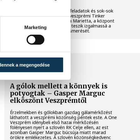
Látványos kísérletek, kreatív feladatok és sok-sok
élmény várja a gyerekeket a veszprémi Tinker
Labsben. Videónkban Balassa Marietta, a központ
vezetője mutatja be, hogyan teszik izgalmassá a
Marketing
természettudományok megismerését.
SPORT
dennek a megengedése
A gólok mellett a könnyek is
potyogtak – Gasper Marguc
elköszönt Veszprémtől
Érzelmekben és gólokban gazdag gálamérkőzést
láthatott a veszprémi közönség péntek este. A One
Veszprém idénybeli első hazai mérkőzésén
fölényesen nyert a szlovén RK Celje ellen, az est
azonban Gasper Marguc búcsúja miatt marad
örökre emlékezetes. A szlovén közönségkedvenc