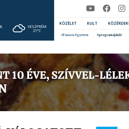
KÖZÉLET
KULT
KÖZÉRDEK
VESZPRÉM
8.
21°C
#Pannon Egyetem
#programajánló