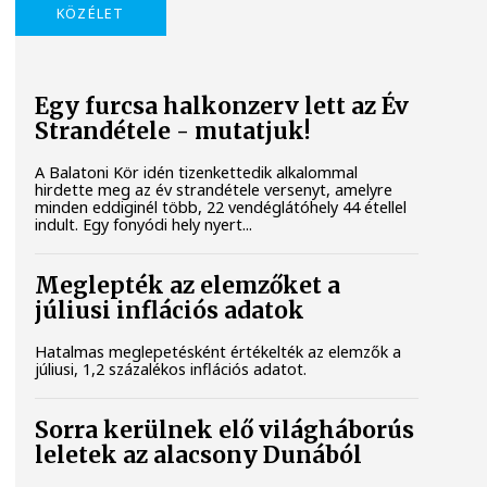
KÖZÉLET
Egy furcsa halkonzerv lett az Év
Strandétele - mutatjuk!
A Balatoni Kör idén tizenkettedik alkalommal
hirdette meg az év strandétele versenyt, amelyre
minden eddiginél több, 22 vendéglátóhely 44 étellel
indult. Egy fonyódi hely nyert...
Meglepték az elemzőket a
júliusi inflációs adatok
Hatalmas meglepetésként értékelték az elemzők a
júliusi, 1,2 százalékos inflációs adatot.
Sorra kerülnek elő világháborús
leletek az alacsony Dunából