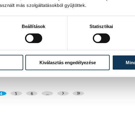
MAGYAR LABDARÚGÓ-VÁLOGATOTT
sznált más szolgáltatásokból gyűjtöttek.
Rossi marad a magyar labdarúgó-
válogatott szövetségi kapitánya
Beállítások
Statisztikai
A sikertelen világbajnoki selejtezősorozat ellenére Marco
Rossi marad a magyar labdarúgó-válogatott szövetségi
kapitánya.
2025. NOVEMBER 25. 19:16
Kiválasztás engedélyezése
Min
4
5
6
...