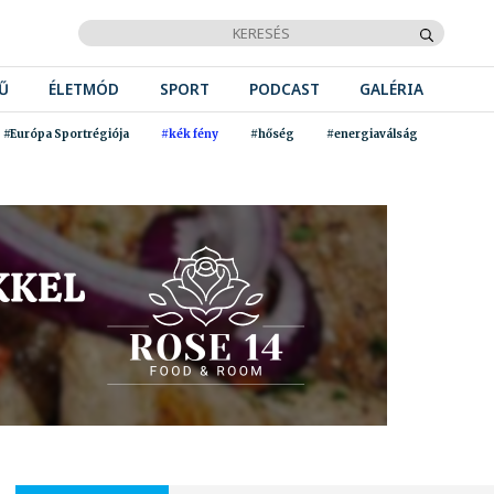
Ű
ÉLETMÓD
SPORT
PODCAST
GALÉRIA
#Európa Sportrégiója
#kék fény
#hőség
#energiaválság