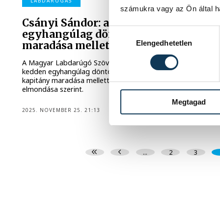
LABDARÚGÁS
számukra vagy az Ön által ha
Csányi Sándor: az elnökség
Hozzájárulás kiválasztása
egyhangúlag döntött Rossi
Elengedhetetlen
maradása mellett
A Magyar Labdarúgó Szövetség (MLSZ) elnöksége
kedden egyhangúlag döntött Marco Rossi szövetségi
kapitány maradása mellett Csányi Sándor elnök
elmondása szerint.
Megtagad
2025. NOVEMBER 25. 21:13
...
2
3