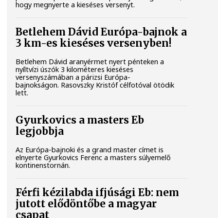
hogy megnyerte a kieséses versenyt.
Betlehem Dávid Európa-bajnok a
3 km-es kieséses versenyben!
Betlehem Dávid aranyérmet nyert pénteken a
nyíltvízi úszók 3 kilométeres kieséses
versenyszámában a párizsi Európa-
bajnokságon. Rasovszky Kristóf célfotóval ötödik
lett.
Gyurkovics a masters Eb
legjobbja
Az Európa-bajnoki és a grand master címet is
elnyerte Gyurkovics Ferenc a masters súlyemelő
kontinenstornán.
Férfi kézilabda ifjúsági Eb: nem
jutott elődöntőbe a magyar
csapat