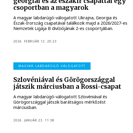
georgiai és az északír csapattal egy
csoportban a magyarok
A magyar labdarúgó-válogatott Ukrajna, Georgia és
Észak-Írország csapatával találkozik majd a 2026/2027-es
Nemzetek Ligája B divíziójának 2-es csoportjában.
2026. FEBRUÁR 12. 20:23
MAGYAR LABDARÚGÓ-VÁLOGATOTT
Szlovéniával és Görögországgal
játszik márciusban a Rossi-csapat
A magyar labdarúgó-válogatott Szlovéniával és
Görögországgal játszik barátságos mérkőzést
márciusban.
2026. JANUÁR 23. 11:38