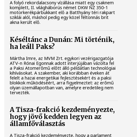
A folyó rekordalacsony vízállása miatt egy csaknem
komplett, II. világháborús német DKW NZ 350-1
motorkerékpárbukkant elő a Batthyány téri rakpart
sziklái alól, máshol pedig egy közel féltonnás brit
akna került elő.
Késéltánc a Dunán: Mi történik,
ha leáll Paks?
Mártha Imre, az MVM Zrt. egykori vezérigazgatója
ATV-n Rónai Egonnak adott interjújában vázolta fel
a Paksi Atomerőmű előtt álló példátlan technológiai
kihívásokat. A szakember, aki korábban éveken át
felelt a hazai energetikai fejlesztésekért és a paksi
blokkok működéséért, arra figyelmeztet: az erőmű
olyan üzemállapotban van, amelyre eredetileg nem
tervezték.
A Tisza-frakció kezdeményezte,
hogy jövő kedden legyen az
államfőválasztás
A Tisza-frakció kezdeményezte, hogy a parlament