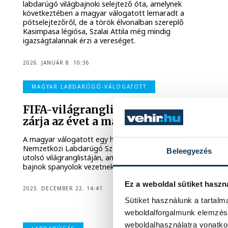
labdarúgó világbajnoki selejtező óta, amelynek
következtében a magyar válogatott lemaradt a
pótselejtezőről, de a török élvonalban szereplő
Kasimpasa légiósa, Szalai Attila még mindig
igazságtalannak érzi a vereséget.
2026. JANUÁR 8. 10:36
MAGYAR LABDARÚGÓ-VÁLOGATOTT
FIFA-világranglista: a 40. helyen
zárja az évet a magyar válogatott
A magyar válogatott egy helyet javítva a 40. a
Nemzetközi Labdarúgó Szövetség (FIFA) legfrissebb, idei
Beleegyezés
utolsó világranglistáján, amelyet továbbra is az Európa-
bajnok spanyolok vezetnek.
Ez a weboldal sütiket haszn
2025. DECEMBER 22. 14:41
Sütiket használunk a tartal
weboldalforgalmunk elemzésé
weboldalhasználatra vonatko