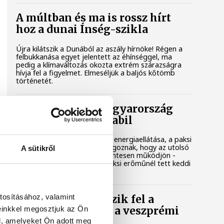
A múltban és ma is rossz hírt
hoz a dunai Ínség-szikla
Újra kilátszik a Dunából az aszály hírnöke! Régen a
felbukkanása egyet jelentett az éhínséggel, ma
pedig a klímaváltozás okozta extrém szárazságra
hívja fel a figyelmet. Elmeséljük a baljós kőtömb
történetét.
Magyar Péter: Magyarország
energiaellátása stabil
Jelenleg stabil Magyarország energiaellátása, a paksi
erőmű munkatársai azon dolgoznak, hogy az utolsó
A sütikről
még termelő turbina hibamentesen működjön -
közölte a miniszterelnök a paksi erőműnél tett keddi
látogatása során.
tosításához, valamint
Játék közben fedezik fel a
einkkel megosztjuk az Ön
tudomány világát a veszprémi
gyerekek
l, amelyeket Ön adott meg