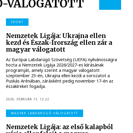
Ó-VÁLOGATOTT
SPORT
Nemzetek Ligája: Ukrajna ellen
kezd és Észak-Írország ellen zár a
magyar válogatott
Az Európai Labdarúgó Szövetség (UEFA) nyilvánosságra
hozta a Nemzetek Ligája 2026/2027-es kiírásának
programját, amely szerint a magyar válogatott
szeptember 25-én, Ukrajna ellen kezdi a sorozatot a
Puskás Arénában, zárásként pedig november 17-én az
északíreket fogadja.
2026. FEBRUÁR 13. 12:22
MAGYAR LABDARÚGÓ-VÁLOGATOTT
Nemzetek Ligája: az első kalapból