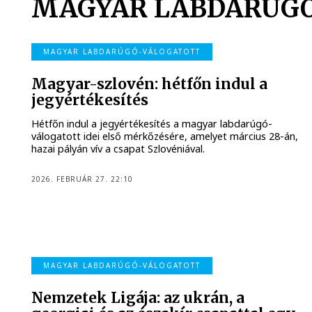
MAGYAR LABDARÚG
MAGYAR LABDARÚGÓ-VÁLOGATOTT
Magyar-szlovén: hétfőn indul a
jegyértékesítés
Hétfőn indul a jegyértékesítés a magyar labdarúgó-
válogatott idei első mérkőzésére, amelyet március 28-án,
hazai pályán vív a csapat Szlovéniával.
2026. FEBRUÁR 27. 22:10
MAGYAR LABDARÚGÓ-VÁLOGATOTT
Nemzetek Ligája: az ukrán, a