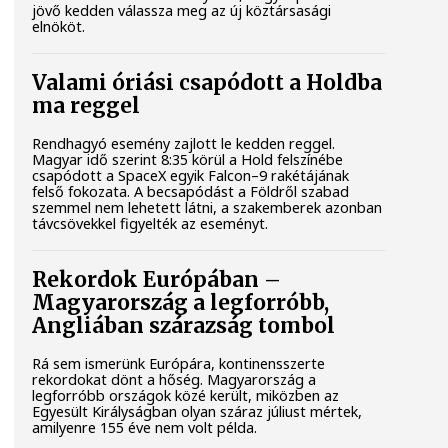
jövő kedden válassza meg az új köztársasági
elnököt.
Valami óriási csapódott a Holdba
ma reggel
Rendhagyó esemény zajlott le kedden reggel.
Magyar idő szerint 8:35 körül a Hold felszínébe
csapódott a SpaceX egyik Falcon–9 rakétájának
felső fokozata. A becsapódást a Földről szabad
szemmel nem lehetett látni, a szakemberek azonban
távcsövekkel figyelték az eseményt.
Rekordok Európában –
Magyarország a legforróbb,
Angliában szárazság tombol
Rá sem ismerünk Európára, kontinensszerte
rekordokat dönt a hőség. Magyarország a
legforróbb országok közé került, miközben az
Egyesült Királyságban olyan száraz júliust mértek,
amilyenre 155 éve nem volt példa.