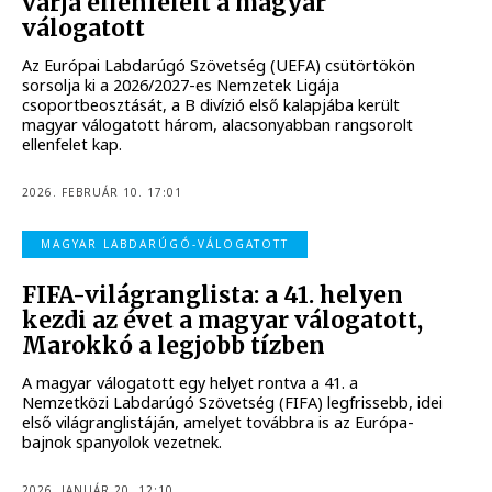
várja ellenfeleit a magyar
válogatott
Az Európai Labdarúgó Szövetség (UEFA) csütörtökön
sorsolja ki a 2026/2027-es Nemzetek Ligája
csoportbeosztását, a B divízió első kalapjába került
magyar válogatott három, alacsonyabban rangsorolt
ellenfelet kap.
2026. FEBRUÁR 10. 17:01
MAGYAR LABDARÚGÓ-VÁLOGATOTT
FIFA-világranglista: a 41. helyen
kezdi az évet a magyar válogatott,
Marokkó a legjobb tízben
A magyar válogatott egy helyet rontva a 41. a
Nemzetközi Labdarúgó Szövetség (FIFA) legfrissebb, idei
első világranglistáján, amelyet továbbra is az Európa-
bajnok spanyolok vezetnek.
2026. JANUÁR 20. 12:10