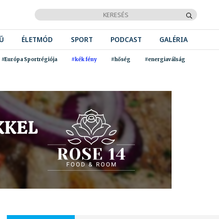
Ű
ÉLETMÓD
SPORT
PODCAST
GALÉRIA
#Európa Sportrégiója
#kék fény
#hőség
#energiaválság