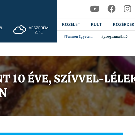
KÖZÉLET
KULT
KÖZÉRDEK
VESZPRÉM
8.
25°C
#Pannon Egyetem
#programajánló