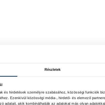
Részletek
ál
mak és hirdetések személyre szabásához, közösségi funkciók biz
hez. Ezenkívül közösségi média-, hirdető- és elemező partner
zó adatait, akik kombinálhatják az adatokat más olyan adatokka