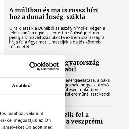
A múltban és ma is rossz hírt
hoz a dunai Ínség-szikla
Újra kilátszik a Dunából az aszály hírnöke! Régen a
felbukkanása egyet jelentett az éhínséggel, ma
pedig a klímaváltozás okozta extrém szárazságra
hívja fel a figyelmet. Elmeséljük a baljós kőtömb
történetét.
Magyar Péter: Magyarország
energiaellátása stabil
Jelenleg stabil Magyarország energiaellátása, a paksi
erőmű munkatársai azon dolgoznak, hogy az utolsó
A sütikről
még termelő turbina hibamentesen működjön -
közölte a miniszterelnök a paksi erőműnél tett keddi
látogatása során.
tosításához, valamint
Játék közben fedezik fel a
einkkel megosztjuk az Ön
tudomány világát a veszprémi
gyerekek
l, amelyeket Ön adott meg