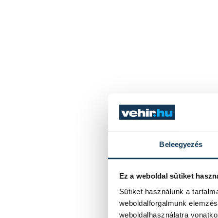
Beleegyezés
Ez a weboldal sütiket haszn
Sütiket használunk a tartal
weboldalforgalmunk elemzésé
weboldalhasználatra vonatko