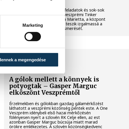
Látványos kísérletek, kreatív feladatok és sok-sok
élmény várja a gyerekeket a veszprémi Tinker
Labsben. Videónkban Balassa Marietta, a központ
vezetője mutatja be, hogyan teszik izgalmassá a
Marketing
természettudományok megismerését.
SPORT
dennek a megengedése
A gólok mellett a könnyek is
potyogtak – Gasper Marguc
elköszönt Veszprémtől
Érzelmekben és gólokban gazdag gálamérkőzést
láthatott a veszprémi közönség péntek este. A One
Veszprém idénybeli első hazai mérkőzésén
fölényesen nyert a szlovén RK Celje ellen, az est
azonban Gasper Marguc búcsúja miatt marad
örökre emlékezetes. A szlovén közönségkedvenc