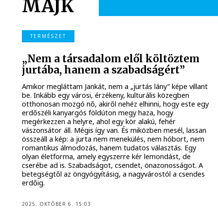
MAJK
TERMÉSZET
„Nem a társadalom elől költöztem
jurtába, hanem a szabadságért”
Amikor megláttam Jankát, nem a „jurtás lány” képe villant
be. Inkább egy városi, érzékeny, kulturális közegben
otthonosan mozgó nő, akiről nehéz elhinni, hogy este egy
erdőszéli kanyargós földúton megy haza, hogy
megérkezzen a helyre, ahol egy kör alakú, fehér
vászonsátor áll. Mégis így van. És miközben mesél, lassan
összeáll a kép: a jurta nem menekülés, nem hóbort, nem
romantikus álmodozás, hanem tudatos választás. Egy
olyan életforma, amely egyszerre kér lemondást, de
cserébe ad is. Szabadságot, csendet, önazonosságot. A
betegségtől az öngyógyításig, a nagyvárostól a csendes
erdőig.
2025. OKTÓBER 6. 15:03