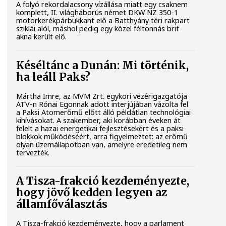
A folyó rekordalacsony vízállása miatt egy csaknem
komplett, II. világháborús német DKW NZ 350-1
motorkerékpárbukkant elő a Batthyány téri rakpart
sziklái alól, máshol pedig egy közel féltonnás brit
akna került elő.
Késéltánc a Dunán: Mi történik,
ha leáll Paks?
Mártha Imre, az MVM Zrt. egykori vezérigazgatója
ATV-n Rónai Egonnak adott interjújában vázolta fel
a Paksi Atomerőmű előtt álló példátlan technológiai
kihívásokat. A szakember, aki korábban éveken át
felelt a hazai energetikai fejlesztésekért és a paksi
blokkok működéséért, arra figyelmeztet: az erőmű
olyan üzemállapotban van, amelyre eredetileg nem
tervezték.
A Tisza-frakció kezdeményezte,
hogy jövő kedden legyen az
államfőválasztás
A Tisza-frakció kezdeményezte, hogy a parlament