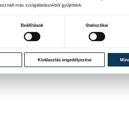
sznált más szolgáltatásokból gyűjtöttek.
Beállítások
Statisztikai
Kiválasztás engedélyezése
Min