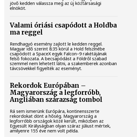
jövő kedden válassza meg az új köztársasági
elnököt.
Valami óriási csapódott a Holdba
ma reggel
Rendhagyó esemény zajlott le kedden reggel.
Magyar idő szerint 8:35 körül a Hold felszínébe
csapódott a SpaceX egyik Falcon–9 rakétájának
felső fokozata. A becsapódást a Földről szabad
szemmel nem lehetett látni, a szakemberek azonban
távcsövekkel figyelték az eseményt.
Rekordok Európában –
Magyarország a legforróbb,
Angliában szárazság tombol
Rá sem ismerünk Európára, kontinensszerte
rekordokat dönt a hőség. Magyarország a
legforróbb országok közé került, miközben az
Egyesült Királyságban olyan száraz júliust mértek,
amilyenre 155 éve nem volt példa.