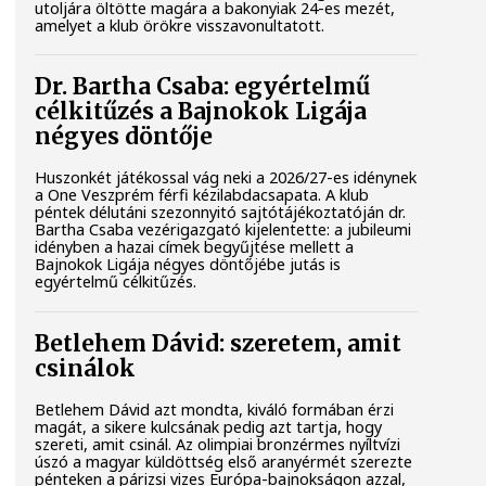
utoljára öltötte magára a bakonyiak 24-es mezét,
amelyet a klub örökre visszavonultatott.
Dr. Bartha Csaba: egyértelmű
célkitűzés a Bajnokok Ligája
négyes döntője
Huszonkét játékossal vág neki a 2026/27-es idénynek
a One Veszprém férfi kézilabdacsapata. A klub
péntek délutáni szezonnyitó sajtótájékoztatóján dr.
Bartha Csaba vezérigazgató kijelentette: a jubileumi
idényben a hazai címek begyűjtése mellett a
Bajnokok Ligája négyes döntőjébe jutás is
egyértelmű célkitűzés.
Betlehem Dávid: szeretem, amit
csinálok
Betlehem Dávid azt mondta, kiváló formában érzi
magát, a sikere kulcsának pedig azt tartja, hogy
szereti, amit csinál. Az olimpiai bronzérmes nyíltvízi
úszó a magyar küldöttség első aranyérmét szerezte
pénteken a párizsi vizes Európa-bajnokságon azzal,