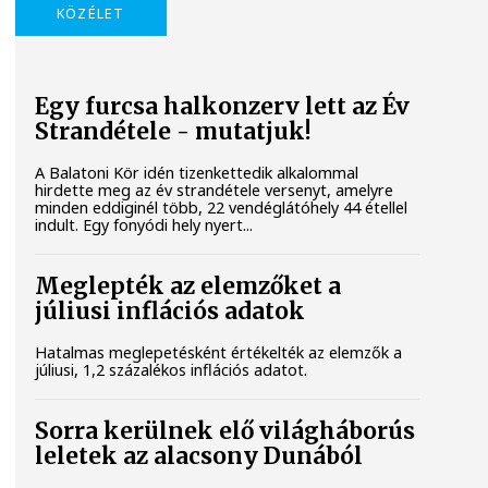
KÖZÉLET
Egy furcsa halkonzerv lett az Év
Strandétele - mutatjuk!
A Balatoni Kör idén tizenkettedik alkalommal
hirdette meg az év strandétele versenyt, amelyre
minden eddiginél több, 22 vendéglátóhely 44 étellel
indult. Egy fonyódi hely nyert...
Meglepték az elemzőket a
júliusi inflációs adatok
Hatalmas meglepetésként értékelték az elemzők a
júliusi, 1,2 százalékos inflációs adatot.
Sorra kerülnek elő világháborús
leletek az alacsony Dunából