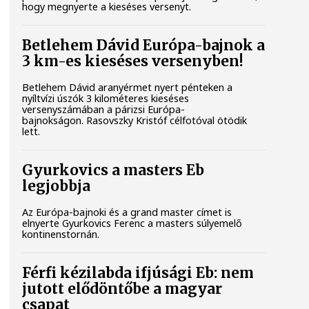
hogy megnyerte a kieséses versenyt.
Betlehem Dávid Európa-bajnok a
3 km-es kieséses versenyben!
Betlehem Dávid aranyérmet nyert pénteken a
nyíltvízi úszók 3 kilométeres kieséses
versenyszámában a párizsi Európa-
bajnokságon. Rasovszky Kristóf célfotóval ötödik
lett.
Gyurkovics a masters Eb
legjobbja
Az Európa-bajnoki és a grand master címet is
elnyerte Gyurkovics Ferenc a masters súlyemelő
kontinenstornán.
Férfi kézilabda ifjúsági Eb: nem
jutott elődöntőbe a magyar
csapat