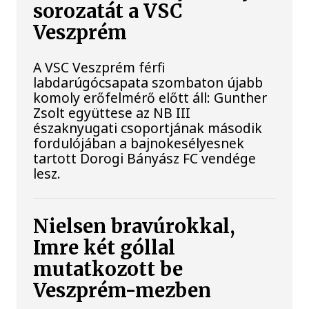
sorozatát a VSC
Veszprém
A VSC Veszprém férfi
labdarúgócsapata szombaton újabb
komoly erőfelmérő előtt áll: Gunther
Zsolt együttese az NB III
északnyugati csoportjának második
fordulójában a bajnokesélyesnek
tartott Dorogi Bányász FC vendége
lesz.
Nielsen bravúrokkal,
Imre két góllal
mutatkozott be
Veszprém-mezben