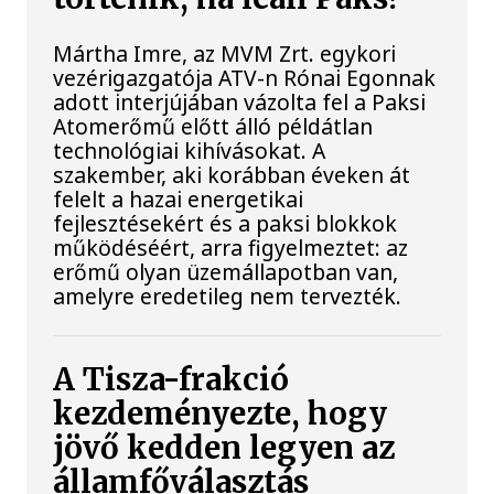
Mártha Imre, az MVM Zrt. egykori
vezérigazgatója ATV-n Rónai Egonnak
adott interjújában vázolta fel a Paksi
Atomerőmű előtt álló példátlan
technológiai kihívásokat. A
szakember, aki korábban éveken át
felelt a hazai energetikai
fejlesztésekért és a paksi blokkok
működéséért, arra figyelmeztet: az
erőmű olyan üzemállapotban van,
amelyre eredetileg nem tervezték.
A Tisza-frakció
kezdeményezte, hogy
jövő kedden legyen az
államfőválasztás