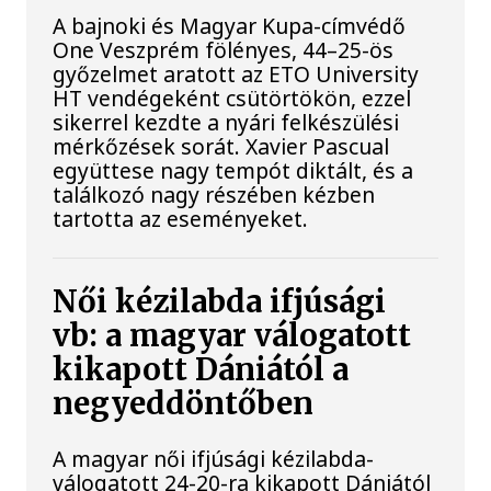
A bajnoki és Magyar Kupa-címvédő
One Veszprém fölényes, 44–25-ös
győzelmet aratott az ETO University
HT vendégeként csütörtökön, ezzel
sikerrel kezdte a nyári felkészülési
mérkőzések sorát. Xavier Pascual
együttese nagy tempót diktált, és a
találkozó nagy részében kézben
tartotta az eseményeket.
Női kézilabda ifjúsági
vb: a magyar válogatott
kikapott Dániától a
negyeddöntőben
A magyar női ifjúsági kézilabda-
válogatott 24-20-ra kikapott Dániától