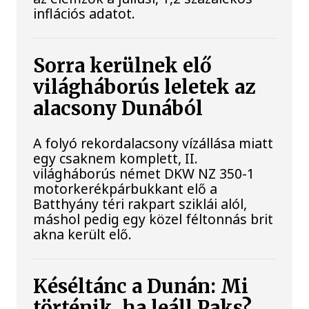
inflációs adatot.
Sorra kerülnek elő
világháborús leletek az
alacsony Dunából
A folyó rekordalacsony vízállása miatt
egy csaknem komplett, II.
világháborús német DKW NZ 350-1
motorkerékpárbukkant elő a
Batthyány téri rakpart sziklái alól,
máshol pedig egy közel féltonnás brit
akna került elő.
Késéltánc a Dunán: Mi
történik, ha leáll Paks?