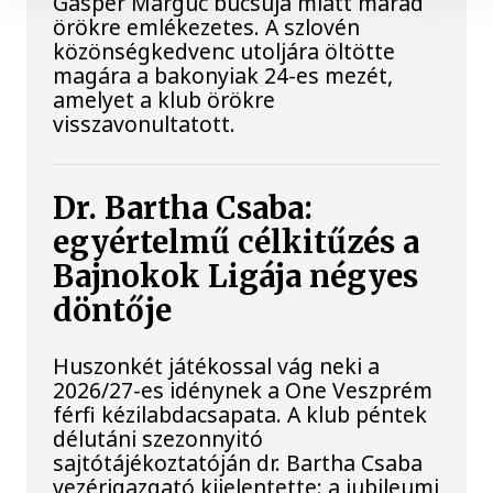
Gasper Marguc búcsúja miatt marad
örökre emlékezetes. A szlovén
közönségkedvenc utoljára öltötte
magára a bakonyiak 24-es mezét,
amelyet a klub örökre
visszavonultatott.
Dr. Bartha Csaba:
egyértelmű célkitűzés a
Bajnokok Ligája négyes
döntője
Huszonkét játékossal vág neki a
2026/27-es idénynek a One Veszprém
férfi kézilabdacsapata. A klub péntek
délutáni szezonnyitó
sajtótájékoztatóján dr. Bartha Csaba
vezérigazgató kijelentette: a jubileumi