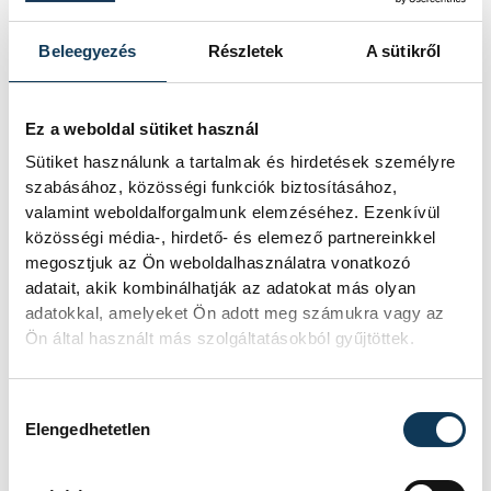
miniszterelnök a paksi erőműnél tett
keddi látogatása során.
Beleegyezés
Részletek
A sütikről
Játék közben fedezik fel
Ez a weboldal sütiket használ
a tudomány világát a
Sütiket használunk a tartalmak és hirdetések személyre
szabásához, közösségi funkciók biztosításához,
veszprémi gyerekek
valamint weboldalforgalmunk elemzéséhez. Ezenkívül
közösségi média-, hirdető- és elemező partnereinkkel
Látványos kísérletek, kreatív
megosztjuk az Ön weboldalhasználatra vonatkozó
feladatok és sok-sok élmény várja a
adatait, akik kombinálhatják az adatokat más olyan
gyerekeket a veszprémi Tinker
adatokkal, amelyeket Ön adott meg számukra vagy az
Labsben. Videónkban Balassa
Ön által használt más szolgáltatásokból gyűjtöttek.
Marietta, a központ vezetője mutatja
be, hogyan teszik izgalmassá a
természettudományok
Hozzájárulás kiválasztása
megismerését.
Elengedhetetlen