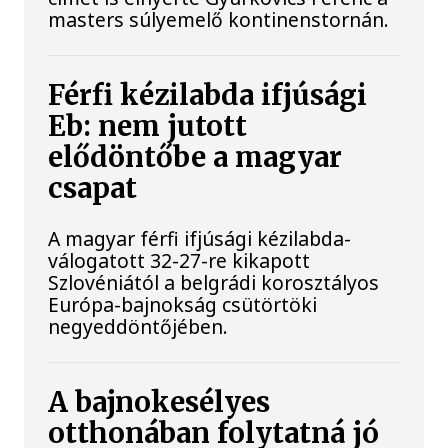
masters súlyemelő kontinenstornán.
Férfi kézilabda ifjúsági
Eb: nem jutott
elődöntőbe a magyar
csapat
A magyar férfi ifjúsági kézilabda-
válogatott 32-27-re kikapott
Szlovéniától a belgrádi korosztályos
Európa-bajnokság csütörtöki
negyeddöntőjében.
A bajnokesélyes
otthonában folytatná jó