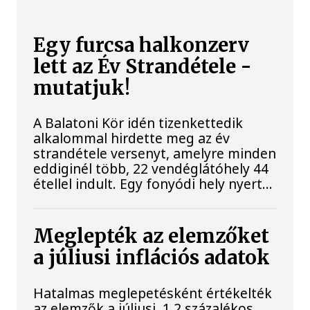
Egy furcsa halkonzerv
lett az Év Strandétele -
mutatjuk!
A Balatoni Kör idén tizenkettedik
alkalommal hirdette meg az év
strandétele versenyt, amelyre minden
eddiginél több, 22 vendéglátóhely 44
étellel indult. Egy fonyódi hely nyert...
Meglepték az elemzőket
a júliusi inflációs adatok
Hatalmas meglepetésként értékelték
az elemzők a júliusi, 1,2 százalékos