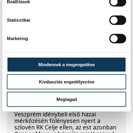
Beállítások
SPORT
Statisztikai
Marketing
A gólok mellett a
könnyek is potyogtak –
Mindennek a megengedése
Gasper Marguc
elköszönt Veszprémtől
Kiválasztás engedélyezése
Érzelmekben és gólokban gazdag
Megtagad
gálamérkőzést láthatott a veszprémi
közönség péntek este. A One
Veszprém idénybeli első hazai
mérkőzésén fölényesen nyert a
szlovén RK Celje ellen, az est azonban