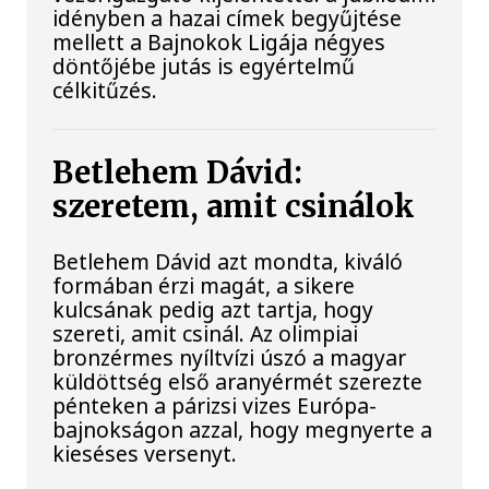
idényben a hazai címek begyűjtése
mellett a Bajnokok Ligája négyes
döntőjébe jutás is egyértelmű
célkitűzés.
Betlehem Dávid:
szeretem, amit csinálok
Betlehem Dávid azt mondta, kiváló
formában érzi magát, a sikere
kulcsának pedig azt tartja, hogy
szereti, amit csinál. Az olimpiai
bronzérmes nyíltvízi úszó a magyar
küldöttség első aranyérmét szerezte
pénteken a párizsi vizes Európa-
bajnokságon azzal, hogy megnyerte a
kieséses versenyt.