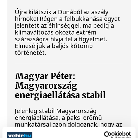
Újra kilátszik a Dunából az aszály
hírnöke! Régen a felbukkanása egyet
jelentett az éhínséggel, ma pedig a
klímaváltozás okozta extrém
szárazságra hívja fel a figyelmet.
Elmeséljük a baljós kőtömb
történetét.
Magyar Péter:
Magyarország
energiaellátása stabil
Jelenleg stabil Magyarország
energiaellátása, a paksi erőmű
munkatársai azon dolgoznak, hogy az
utolsó még termelő turbina
hibamentesen működjön - közölte a