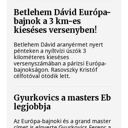
Betlehem Dávid Európa-
bajnok a 3 km-es
kieséses versenyben!
Betlehem Dávid aranyérmet nyert
pénteken a nyíltvízi úszók 3
kilométeres kieséses
versenyszámában a párizsi Európa-
bajnokságon. Rasovszky Kristóf
célfotóval ötödik lett.
Gyurkovics a masters Eb
legjobbja
Az Európa-bajnoki és a grand master
címet is elnyerte Gyurkovics Ferenc a