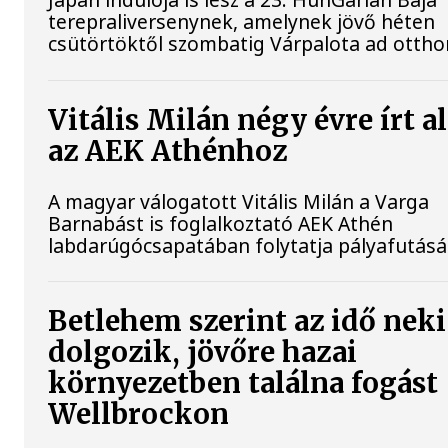
terepraliversenynek, amelynek jövő héten
csütörtöktől szombatig Várpalota ad ottho
Vitális Milán négy évre írt a
az AEK Athénhoz
A magyar válogatott Vitális Milán a Varga
Barnabást is foglalkoztató AEK Athén
labdarúgócsapatában folytatja pályafutásá
Betlehem szerint az idő neki
dolgozik, jövőre hazai
környezetben találna fogást
Wellbrockon