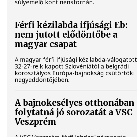
súlyemelő kontinenstornán.
Férfi kézilabda ifjúsági Eb:
nem jutott elődöntőbe a
magyar csapat
A magyar férfi ifjúsági kézilabda-válogatot
32-27-re kikapott Szlovéniától a belgrádi
korosztályos Európa-bajnokság csütörtöki
negyeddöntőjében.
A bajnokesélyes otthonában
folytatná jó sorozatát a VSC
Veszprém