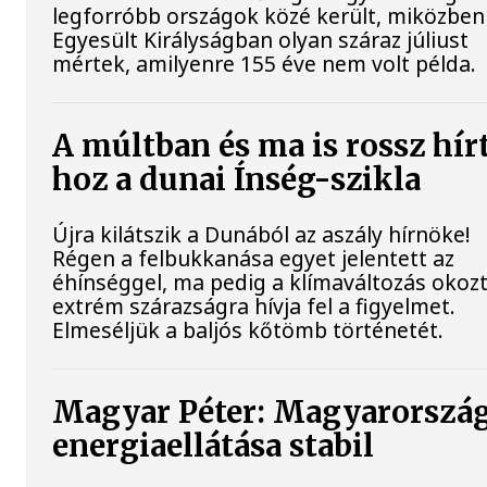
legforróbb országok közé került, miközben
Egyesült Királyságban olyan száraz júliust
mértek, amilyenre 155 éve nem volt példa.
A múltban és ma is rossz hír
hoz a dunai Ínség-szikla
Újra kilátszik a Dunából az aszály hírnöke!
Régen a felbukkanása egyet jelentett az
éhínséggel, ma pedig a klímaváltozás okoz
extrém szárazságra hívja fel a figyelmet.
Elmeséljük a baljós kőtömb történetét.
Magyar Péter: Magyarorszá
energiaellátása stabil