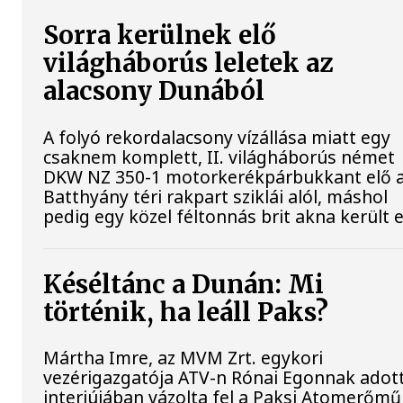
Sorra kerülnek elő
világháborús leletek az
alacsony Dunából
A folyó rekordalacsony vízállása miatt egy
csaknem komplett, II. világháborús német
DKW NZ 350-1 motorkerékpárbukkant elő 
Batthyány téri rakpart sziklái alól, máshol
pedig egy közel féltonnás brit akna került e
Késéltánc a Dunán: Mi
történik, ha leáll Paks?
Mártha Imre, az MVM Zrt. egykori
vezérigazgatója ATV-n Rónai Egonnak adot
interjújában vázolta fel a Paksi Atomerőmű