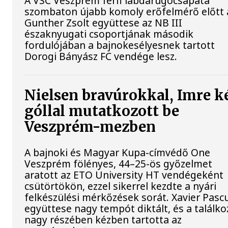
A VSC Veszprém férfi labdarúgócsapata
szombaton újabb komoly erőfelmérő előtt á
Gunther Zsolt együttese az NB III
északnyugati csoportjának második
fordulójában a bajnokesélyesnek tartott
Dorogi Bányász FC vendége lesz.
Nielsen bravúrokkal, Imre k
góllal mutatkozott be
Veszprém-mezben
A bajnoki és Magyar Kupa-címvédő One
Veszprém fölényes, 44–25-ös győzelmet
aratott az ETO University HT vendégeként
csütörtökön, ezzel sikerrel kezdte a nyári
felkészülési mérkőzések sorát. Xavier Pasc
együttese nagy tempót diktált, és a találko
nagy részében kézben tartotta az