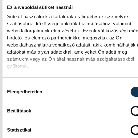
Ez a weboldal sütiket használ
Sütiket használunk a tartalmak és hirdetések személyre
szabásához, közösségi funkciók biztosításához, valamint
SPORT
weboldalforgalmunk elemzéséhez. Ezenkívül közösségi méd
hirdető- és elemező partnereinkkel megosztjuk az Ön
weboldalhasználatra vonatkozó adatait, akik kombinálhatják
adatokat más olyan adatokkal, amelyeket Ön adott meg
számukra vagy az Ön által használt más szolgáltatásokból
Betlehem Dávid: szeretem,
gyűjtöttek.
amit csinálok
Hozzájárulás kiválasztása
Betlehem Dávid azt mondta, kiváló formáb
Elengedhetetlen
érzi magát, a sikere kulcsának pedig azt tar
hogy szereti, amit csinál. Az olimpiai
bronzérmes nyíltvízi úszó a magyar küldöt
Beállítások
első aranyérmét szerezte pénteken a párizs
vizes Európa-bajnokságon azzal, hogy
megnyerte a kieséses versenyt.
Statisztikai