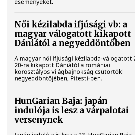
eseményeket.
Női kézilabda ifjúsági vb: a
magyar válogatott kikapott
Dániától a negyeddöntőben
A magyar női ifjúsági kézilabda-válogatott 
20-ra kikapott Dániától a romániai
korosztályos világbajnokság csütörtöki
negyeddöntőjében, Pitesti-ben.
HunGarian Baja: japán
indulója is lesz a várpalotai
versenynek
Japán indulója is lesz a 23. HunGarian Baja