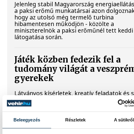
Jelenleg stabil Magyarország energiaellátás
a paksi erőmű munkatársai azon dolgoznak
hogy az utolsó még termelő turbina
hibamentesen működjön - közölte a
miniszterelnök a paksi erőműnél tett keddi
látogatása során.
Játék közben fedezik fel a
tudomány világát a veszpré
gyerekek
Látványos kísérletek, kreatív feladatok és 
sok élmény várja a gyerekeket a veszprémi
Tinker Labsben. Videónkban Balassa Mariet
a központ vezetője mutatja be, hogyan tesz
izgalmassá a természettudományok
Beleegyezés
Részletek
A sütikrő
megismerését.