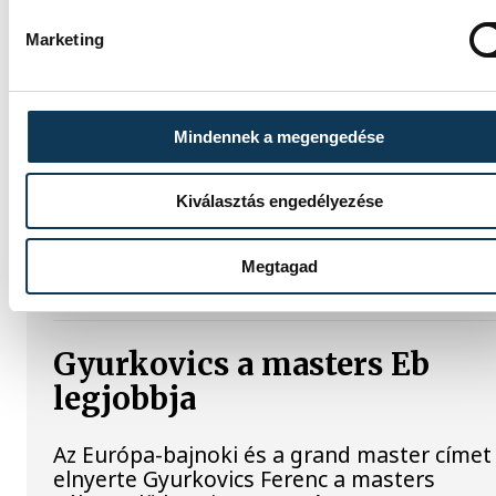
Marketing
Betlehem Dávid Európa-
bajnok a 3 km-es kieséses
versenyben!
Mindennek a megengedése
Betlehem Dávid aranyérmet nyert pénteke
Kiválasztás engedélyezése
nyíltvízi úszók 3 kilométeres kieséses
versenyszámában a párizsi Európa-
bajnokságon. Rasovszky Kristóf célfotóval
Megtagad
ötödik lett.
Gyurkovics a masters Eb
legjobbja
Az Európa-bajnoki és a grand master címet 
elnyerte Gyurkovics Ferenc a masters