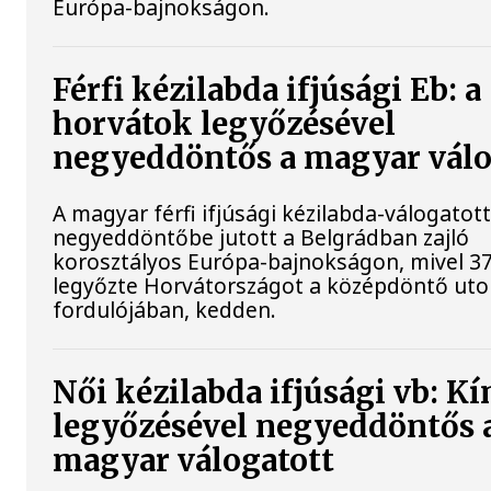
Európa-bajnokságon.
Férfi kézilabda ifjúsági Eb: a
horvátok legyőzésével
negyeddöntős a magyar válo
A magyar férfi ifjúsági kézilabda-válogatot
negyeddöntőbe jutott a Belgrádban zajló
korosztályos Európa-bajnokságon, mivel 37
legyőzte Horvátországot a középdöntő uto
fordulójában, kedden.
Női kézilabda ifjúsági vb: Kí
legyőzésével negyeddöntős 
magyar válogatott