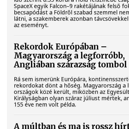
SpaceX egyik Falcon–9 rakétájának felső fo
becsapódást a Földről szabad szemmel nem
látni, a szakemberek azonban távcsövekkel 
az eseményt.
Rekordok Európában –
Magyarország a legforróbb,
Angliában szárazság tombol
Rá sem ismerünk Európára, kontinensszert
rekordokat dönt a hőség. Magyarország a 
országok közé került, miközben az Egyesül
Királyságban olyan száraz júliust mértek, a
155 éve nem volt példa.
A múltban és ma is rossz hír