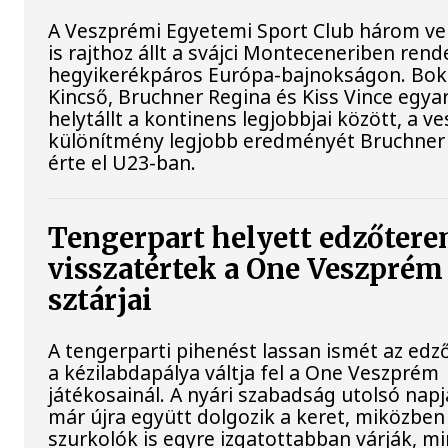
A Veszprémi Egyetemi Sport Club három ve
is rajthoz állt a svájci Monteceneriben rend
hegyikerékpáros Európa-bajnokságon. Bok
Kincső, Bruchner Regina és Kiss Vince egya
helytállt a kontinens legjobbjai között, a v
különítmény legjobb eredményét Bruchner
érte el U23-ban.
Tengerpart helyett edzőtere
visszatértek a One Veszprém
sztárjai
A tengerparti pihenést lassan ismét az ed
a kézilabdapálya váltja fel a One Veszprém
játékosainál. A nyári szabadság utolsó napj
már újra együtt dolgozik a keret, miközben
szurkolók is egyre izgatottabban várják, mi