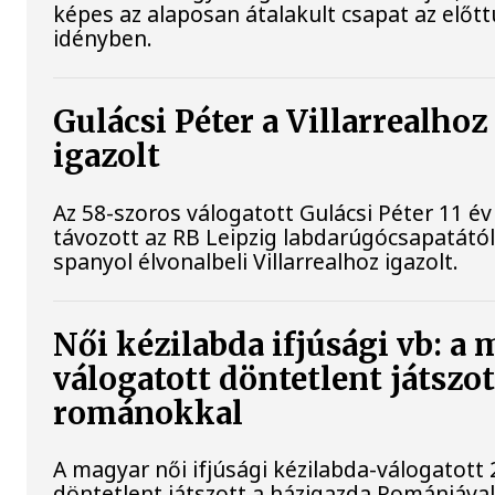
képes az alaposan átalakult csapat az előtt
idényben.
Gulácsi Péter a Villarrealhoz
igazolt
Az 58-szoros válogatott Gulácsi Péter 11 év
távozott az RB Leipzig labdarúgócsapatától
spanyol élvonalbeli Villarrealhoz igazolt.
Női kézilabda ifjúsági vb: a
válogatott döntetlent játszot
románokkal
A magyar női ifjúsági kézilabda-válogatott 
döntetlent játszott a házigazda Romániával