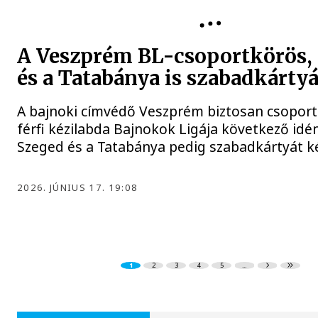
A Veszprém BL-csoportkörös, 
és a Tatabánya is szabadkártyá
A bajnoki címvédő Veszprém biztosan csoport
férfi kézilabda Bajnokok Ligája következő idé
Szeged és a Tatabánya pedig szabadkártyát ké
2026. JÚNIUS 17. 19:08
1
2
3
4
5
...