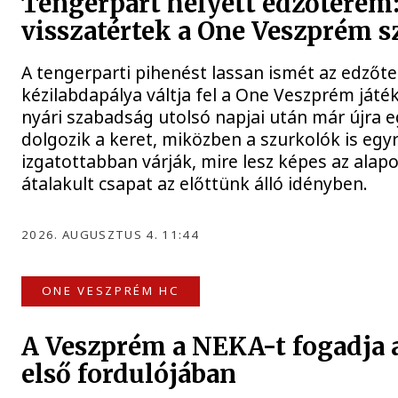
Tengerpart helyett edzőterem
visszatértek a One Veszprém sz
A tengerparti pihenést lassan ismét az edzőt
kézilabdapálya váltja fel a One Veszprém játék
nyári szabadság utolsó napjai után már újra 
dolgozik a keret, miközben a szurkolók is egy
izgatottabban várják, mire lesz képes az alap
átalakult csapat az előttünk álló idényben.
2026. AUGUSZTUS 4. 11:44
ONE VESZPRÉM HC
A Veszprém a NEKA-t fogadja 
első fordulójában