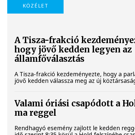
KÖZÉLET
A Tisza-frakció kezdeménye
hogy jövő kedden legyen az
államfőválasztás
A Tisza-frakció kezdeményezte, hogy a par
jövő kedden válassza meg az új köztársaság
Valami óriási csapódott a Ho
ma reggel
Rendhagyó esemény zajlott le kedden regg
idő szerint 8:35 körül a Hold felszínébe csa