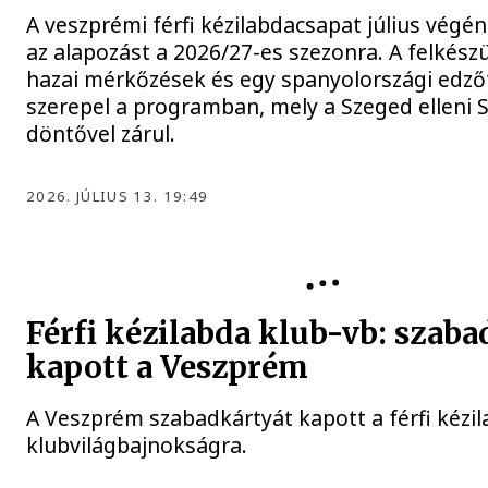
A veszprémi férfi kézilabdacsapat július végé
az alapozást a 2026/27-es szezonra. A felkész
hazai mérkőzések és egy spanyolországi edző
szerepel a programban, mely a Szeged elleni
döntővel zárul.
2026. JÚLIUS 13. 19:49
ONE VESZPRÉM HC
Férfi kézilabda klub-vb: szaba
kapott a Veszprém
A Veszprém szabadkártyát kapott a férfi kézi
klubvilágbajnokságra.