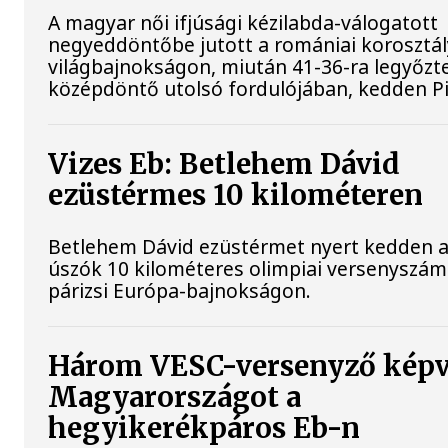
A magyar női ifjúsági kézilabda-válogatott
negyeddöntőbe jutott a romániai korosztá
világbajnokságon, miután 41-36-ra legyőzte
középdöntő utolsó fordulójában, kedden Pi
Vizes Eb: Betlehem Dávid
ezüstérmes 10 kilométeren
Betlehem Dávid ezüstérmet nyert kedden a n
úszók 10 kilométeres olimpiai versenyszá
párizsi Európa-bajnokságon.
Három VESC-versenyző képv
Magyarországot a
hegyikerékpáros Eb-n