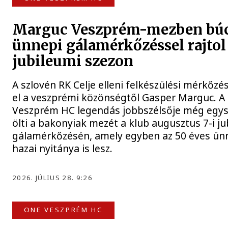
Marguc Veszprém-mezben búc
ünnepi gálamérkőzéssel rajtol 
jubileumi szezon
A szlovén RK Celje elleni felkészülési mérkőzé
el a veszprémi közönségtől Gasper Marguc. A
Veszprém HC legendás jobbszélsője még egy
ölti a bakonyiak mezét a klub augusztus 7-i ju
gálamérkőzésén, amely egyben az 50 éves ün
hazai nyitánya is lesz.
2026. JÚLIUS 28. 9:26
ONE VESZPRÉM HC