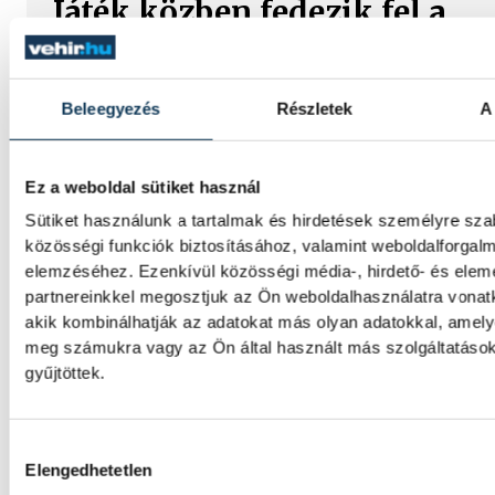
Játék közben fedezik fel a
tudomány világát a veszpré
gyerekek
Beleegyezés
Részletek
A
Látványos kísérletek, kreatív feladatok és 
élmény várja a gyerekeket a veszprémi Tin
Labsben. Videónkban Balassa Marietta, a 
Ez a weboldal sütiket használ
vezetője mutatja be, hogyan teszik izgalma
Sütiket használunk a tartalmak és hirdetések személyre sz
természettudományok megismerését.
közösségi funkciók biztosításához, valamint weboldalforgal
elemzéséhez. Ezenkívül közösségi média-, hirdető- és ele
partnereinkkel megosztjuk az Ön weboldalhasználatra vonatk
Augusztus 12-én napfogyat
akik kombinálhatják az adatokat más olyan adatokkal, amely
és csillaghullás is vár ránk
meg számukra vagy az Ön által használt más szolgáltatáso
gyűjtöttek.
Az év legsűrűbb csillagászati napján, augu
éjjel tetőzik majd a Perseidák hullócsillagraj
Hozzájárulás kiválasztása
ugyanezen a napon részleges napfogyatkoz
Elengedhetetlen
meg lehet majd figyelni.