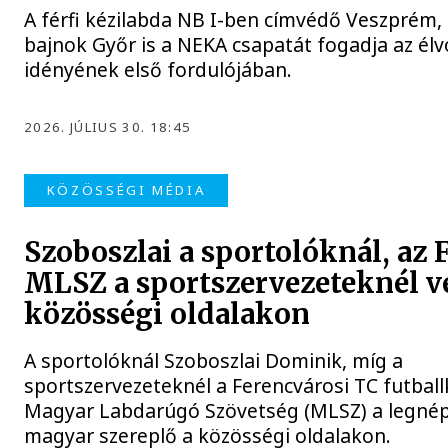
A férfi kézilabda NB I-ben címvédő Veszprém, 
bajnok Győr is a NEKA csapatát fogadja az élv
idényének első fordulójában.
2026. JÚLIUS 30. 18:45
KÖZÖSSÉGI MÉDIA
Szoboszlai a sportolóknál, az 
MLSZ a sportszervezeteknél v
közösségi oldalakon
A sportolóknál Szoboszlai Dominik, míg a
sportszervezeteknél a Ferencvárosi TC futball
Magyar Labdarúgó Szövetség (MLSZ) a legné
magyar szereplő a közösségi oldalakon.