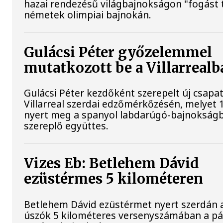
hazai rendezésű világbajnokságon "fogást t
németek olimpiai bajnokán.
Gulácsi Péter győzelemmel
mutatkozott be a Villarrealb
Gulácsi Péter kezdőként szerepelt új csapat
Villarreal szerdai edzőmérkőzésén, melyet 
nyert meg a spanyol labdarúgó-bajnokság
szereplő együttes.
Vizes Eb: Betlehem Dávid
ezüstérmes 5 kilométeren
Betlehem Dávid ezüstérmet nyert szerdán a 
úszók 5 kilométeres versenyszámában a pár