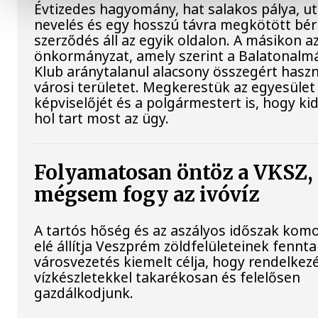
Évtizedes hagyomány, hat salakos pálya, u
nevelés és egy hosszú távra megkötött bérl
szerződés áll az egyik oldalon. A másikon a
önkormányzat, amely szerint a Balatonalmá
Klub aránytalanul alacsony összegért haszn
városi területet. Megkerestük az egyesület
képviselőjét és a polgármestert is, hogy kid
hol tart most az ügy.
Folyamatosan öntöz a VKSZ,
mégsem fogy az ivóvíz
A tartós hőség és az aszályos időszak komo
elé állítja Veszprém zöldfelületeinek fennta
városvezetés kiemelt célja, hogy rendelkezé
vízkészletekkel takarékosan és felelősen
gazdálkodjunk.