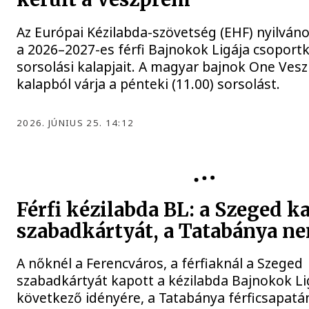
Az Európai Kézilabda-szövetség (EHF) nyilván
a 2026–2027-es férfi Bajnokok Ligája csoport
sorsolási kalapjait. A magyar bajnok One Ves
kalapból várja a pénteki (11.00) sorsolást.
2026. JÚNIUS 25. 14:12
Férfi kézilabda BL: a Szeged k
szabadkártyát, a Tatabánya n
A nőknél a Ferencváros, a férfiaknál a Szeged
szabadkártyát kapott a kézilabda Bajnokok Li
következő idényére, a Tatabánya férficsapatá