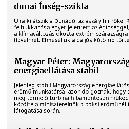
dunai Ínség-szikla
Újra kilátszik a Dunából az aszály hírnöke!
felbukkanása egyet jelentett az éhínséggel
a klímaváltozás okozta extrém szárazságra h
figyelmet. Elmeséljük a baljós kőtömb tört
Magyar Péter: Magyarorszá
energiaellátása stabil
Jelenleg stabil Magyarország energiaellátás
erőmű munkatársai azon dolgoznak, hogy a
még termelő turbina hibamentesen működ
közölte a miniszterelnök a paksi erőműnél 
látogatása során.