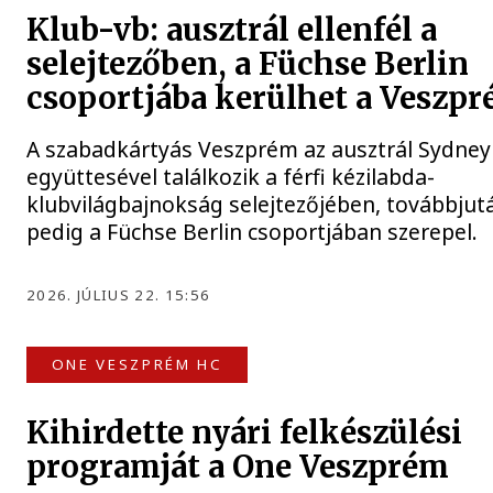
Klub-vb: ausztrál ellenfél a
selejtezőben, a Füchse Berlin
csoportjába kerülhet a Veszp
A szabadkártyás Veszprém az ausztrál Sydney
együttesével találkozik a férfi kézilabda-
klubvilágbajnokság selejtezőjében, továbbjut
pedig a Füchse Berlin csoportjában szerepel.
2026. JÚLIUS 22. 15:56
ONE VESZPRÉM HC
Kihirdette nyári felkészülési
programját a One Veszprém