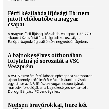
Férfi kézilabda ifjúsági Eb: nem
jutott elődöntőbe a magyar
csapat
A magyar férfi ifjúsági kézilabda-válogatott 32-27-re
kikapott Szlovéniától a belgrádi korosztályos
Európa-bajnokság csütörtöki negyeddöntőjében.
A bajnokesélyes otthonában
folytatná jó sorozatát a VSC
Veszprém
A VSC Veszprém férfi labdarúgócsapata szombaton
újabb komoly erőfelmérő előtt áll: Gunther Zsolt
együttese az NB III északnyugati csoportjának
második fordulójában a bajnokesélyesnek tartott
Dorogi Bányász FC vendége lesz.
Nielsen bravúrokkal, Imre két