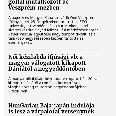
góllal mutatkozott be
Veszprém-mezben
A bajnoki és Magyar Kupa-címvédő One Veszprém
fölényes, 44–25-ös győzelmet aratott az ETO
University HT vendégeként csütörtökön, ezzel
sikerrel kezdte a nyári felkészülési mérkőzések sorát.
Xavier Pascual együttese nagy tempót diktált, és a
találkozó nagy részében kézben tartotta az
eseményeket.
Női kézilabda ifjúsági vb: a
magyar válogatott kikapott
Dániától a negyeddöntőben
A magyar női ifjúsági kézilabda-válogatott 24-20-ra
kikapott Dániától a romániai korosztályos
világbajnokság csütörtöki negyeddöntőjében,
Pitesti-ben.
HunGarian Baja: japán indulója
is lesz a várpalotai versenynek