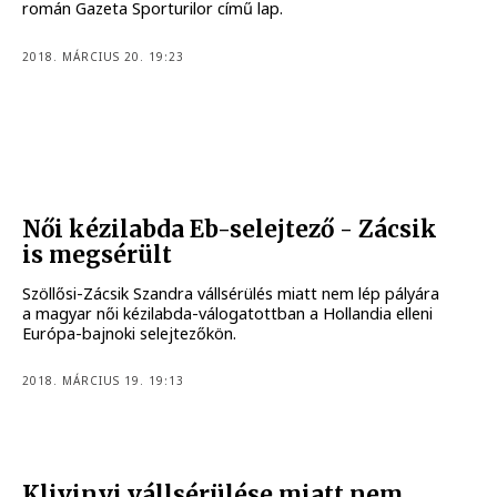
román Gazeta Sporturilor című lap.
2018. MÁRCIUS 20. 19:23
Női kézilabda Eb-selejtező - Zácsik
is megsérült
Szöllősi-Zácsik Szandra vállsérülés miatt nem lép pályára
a magyar női kézilabda-válogatottban a Hollandia elleni
Európa-bajnoki selejtezőkön.
2018. MÁRCIUS 19. 19:13
Klivinyi vállsérülése miatt nem