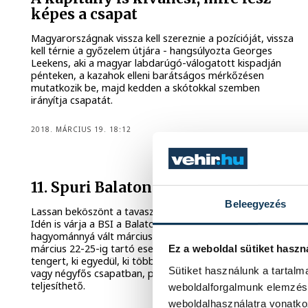
képes a csapat
Magyarországnak vissza kell szereznie a pozícióját, vissza
kell térnie a győzelem útjára - hangsúlyozta Georges
Leekens, aki a magyar labdarúgó-válogatott kispadján
pénteken, a kazahok elleni barátságos mérkőzésen
mutatkozik be, majd kedden a skótokkal szemben
irányítja csapatát.
2018. MÁRCIUS 19. 18:12
11. Spuri Balaton Szupermaraton
Beleegyezés
Lassan beköszönt a tavasz és elindul az igazi futószezon.
Idén is várja a BSI a Balaton szerelmeseit a már
hagyománnyá vált márciusi Balaton Szupermaratonra. A
március 22-25-ig tartó eseményen megkerüljük a magyar
Ez a weboldal sütiket haszn
tengert, ki egyedül, ki többedmagával, mivel a táv három
Sütiket használunk a tartal
vagy négyfős csapatban, párban és egyénileg is
teljesíthető.
weboldalforgalmunk elemzésé
weboldalhasználatra vonatko