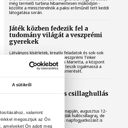
még termelő turbina hibamentesen működjön -
közölte a miniszterelnök a paksi erőműnél tett keddi
látogatása során.
Játék közben fedezik fel a
tudomány világát a veszprémi
gyerekek
Látványos kísérletek, kreatív feladatok és sok-sok
élmény várja a gyerekeket a veszprémi Tinker
Labsben. Videónkban Balassa Marietta, a központ
vezetője mutatja be, hogyan teszik izgalmassá a
természettudományok megismerését.
A sütikről
Augusztus 12-én
napfogyatkozás és csillaghullás
is vár ránk
Az év legsűrűbb csillagászati napján, augusztus 12-
tosításához, valamint
én éjjel tetőzik majd a Perseidák hullócsillagraj, de
einkkel megosztjuk az Ön
ugyanezen a napon részleges napfogyatkozást is
meg lehet majd figyelni.
l, amelyeket Ön adott meg