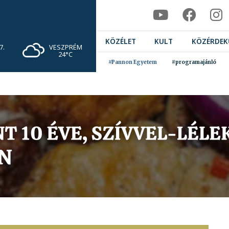
KÖZÉLET
KULT
KÖZÉRDEK
VESZPRÉM
7.
24°C
#Pannon Egyetem
#programajánló