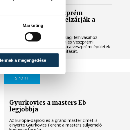
Lekapcsolják Veszprém
díszkivilágítását, elzárják a
szökőkutakat
Marketing
A kormány energiatakarékossági felhívásához
csatlakozva Veszprém városa és Veszprémi
Főegyházmegye is lekapcsolta a veszprémi épületek
és nevezetességek díszkivilágítását.
dennek a megengedése
SPORT
Gyurkovics a masters Eb
legjobbja
Az Európa-bajnoki és a grand master címet is
elnyerte Gyurkovics Ferenc a masters súlyemelő
kontinenstornán.