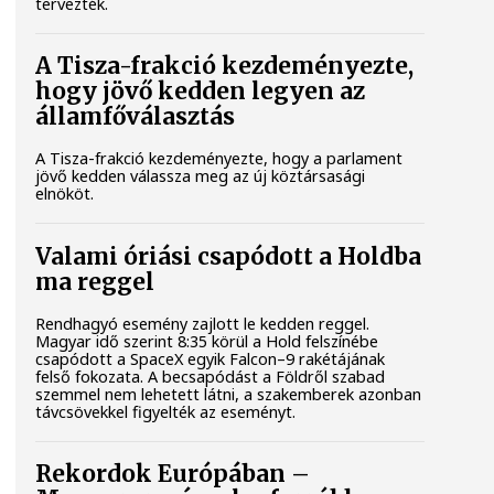
tervezték.
A Tisza-frakció kezdeményezte,
hogy jövő kedden legyen az
államfőválasztás
A Tisza-frakció kezdeményezte, hogy a parlament
jövő kedden válassza meg az új köztársasági
elnököt.
Valami óriási csapódott a Holdba
ma reggel
Rendhagyó esemény zajlott le kedden reggel.
Magyar idő szerint 8:35 körül a Hold felszínébe
csapódott a SpaceX egyik Falcon–9 rakétájának
felső fokozata. A becsapódást a Földről szabad
szemmel nem lehetett látni, a szakemberek azonban
távcsövekkel figyelték az eseményt.
Rekordok Európában –