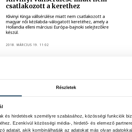
csatlakozott a kerethez
Klivinyi Kinga vállsérülése miatt nem csatlakozott a
magyar női kézilabda-válogatott keretéhez, amely a
Hollandia elleni márciusi Európa-bajnoki selejtezőkre
készül.
2018. MÁRCIUS 19. 11:02
Tizenkettedik hellyel kezdett
Dohában Rasovszky Kristóf
Részletek
Rasovszky Kristóf a 12., Olasz Anna pedig a 17. lett 10
kilométeren a nyíltvízi úszók idei világkupa-sorozatának
ál
katari nyitóállomásán.
mak és hirdetések személyre szabásához, közösségi funkciók biz
2018. MÁRCIUS 17. 16:21
hez. Ezenkívül közösségi média-, hirdető- és elemező partner
zó adatait, akik kombinálhatják az adatokat más olyan adatokka