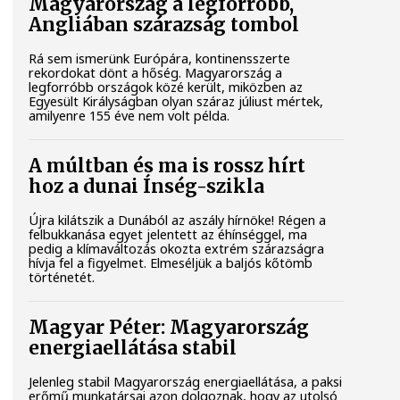
Magyarország a legforróbb,
Angliában szárazság tombol
Rá sem ismerünk Európára, kontinensszerte
rekordokat dönt a hőség. Magyarország a
legforróbb országok közé került, miközben az
Egyesült Királyságban olyan száraz júliust mértek,
amilyenre 155 éve nem volt példa.
A múltban és ma is rossz hírt
hoz a dunai Ínség-szikla
Újra kilátszik a Dunából az aszály hírnöke! Régen a
felbukkanása egyet jelentett az éhínséggel, ma
pedig a klímaváltozás okozta extrém szárazságra
hívja fel a figyelmet. Elmeséljük a baljós kőtömb
történetét.
Magyar Péter: Magyarország
energiaellátása stabil
Jelenleg stabil Magyarország energiaellátása, a paksi
erőmű munkatársai azon dolgoznak, hogy az utolsó