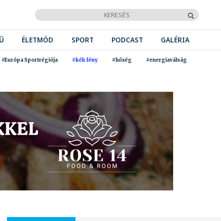
Ű
ÉLETMÓD
SPORT
PODCAST
GALÉRIA
#Európa Sportrégiója
#kék fény
#hőség
#energiaválság