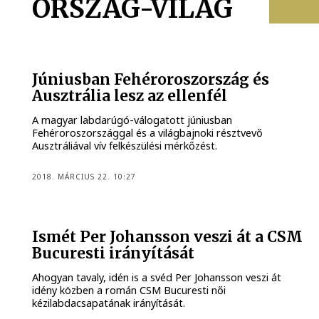
ORSZÁG-VILÁG
Júniusban Fehéroroszország és
Ausztrália lesz az ellenfél
A magyar labdarúgó-válogatott júniusban
Fehéroroszországgal és a világbajnoki résztvevő
Ausztráliával vív felkészülési mérkőzést.
2018. MÁRCIUS 22. 10:27
Ismét Per Johansson veszi át a CSM
Bucuresti irányítását
Ahogyan tavaly, idén is a svéd Per Johansson veszi át
idény közben a román CSM Bucuresti női
kézilabdacsapatának irányítását.