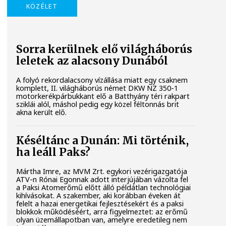
KÖZÉLET
Sorra kerülnek elő világháborús
leletek az alacsony Dunából
A folyó rekordalacsony vízállása miatt egy csaknem
komplett, II. világháborús német DKW NZ 350-1
motorkerékpárbukkant elő a Batthyány téri rakpart
sziklái alól, máshol pedig egy közel féltonnás brit
akna került elő.
Késéltánc a Dunán: Mi történik,
ha leáll Paks?
Mártha Imre, az MVM Zrt. egykori vezérigazgatója
ATV-n Rónai Egonnak adott interjújában vázolta fel
a Paksi Atomerőmű előtt álló példátlan technológiai
kihívásokat. A szakember, aki korábban éveken át
felelt a hazai energetikai fejlesztésekért és a paksi
blokkok működéséért, arra figyelmeztet: az erőmű
olyan üzemállapotban van, amelyre eredetileg nem