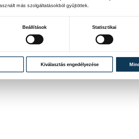
sznált más szolgáltatásokból gyűjtöttek.
Beállítások
Statisztikai
52
453
454
...
Kiválasztás engedélyezése
Min