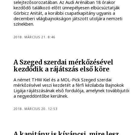
selejtezősorozatában. Az Audi Arénában 18 órakor
kezdődő találkozó előtt ünnepélyesen elbúcsúztatják
Görbicz Anitát, a korábbi csapatkapitány ugyanis a
decemberi világbajnokságon játszott utoljára nemzeti
színekben.
2018. MÁRCIUS 21. 8:46
A Szeged szerdai mérkőzésével
kezdődik a rájátszás első köre
A német THW Kiel és a MOL-Pick Szeged szerdai
mérkőzésével veszi kezdetét a férfi kézilabda Bajnokok
Ligája rájátszásának első fordulója, amelynek továbbjutói
a negyeddöntőbe kerülnek.
2018. MÁRCIUS 20. 12:53
A kapitány is kíváncsi, mire lesz