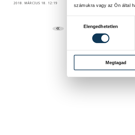
2018. MÁRCIUS 18. 12:19
számukra vagy az Ön által ha
Hozzájárulás kiválasztása
Elengedhetetlen
...
450
451
4
Megtagad