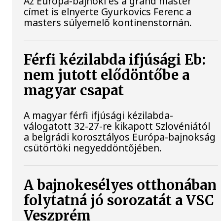
Az Európa-bajnoki és a grand master
címet is elnyerte Gyurkovics Ferenc a
masters súlyemelő kontinenstornán.
Férfi kézilabda ifjúsági Eb:
nem jutott elődöntőbe a
magyar csapat
A magyar férfi ifjúsági kézilabda-
válogatott 32-27-re kikapott Szlovéniától
a belgrádi korosztályos Európa-bajnokság
csütörtöki negyeddöntőjében.
A bajnokesélyes otthonában
folytatná jó sorozatát a VSC
Veszprém