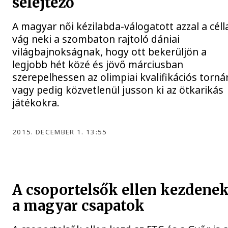
selejtező
A magyar női kézilabda-válogatott azzal a céll
vág neki a szombaton rajtoló dániai
világbajnokságnak, hogy ott bekerüljön a
legjobb hét közé és jövő márciusban
szerepelhessen az olimpiai kvalifikációs torná
vagy pedig közvetlenül jusson ki az ötkarikás
játékokra.
2015. DECEMBER 1. 13:55
A csoportelsők ellen kezdene
a magyar csapatok