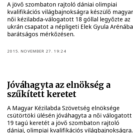
A jövő szombaton rajtoló dániai olimpiai
kvalifikációs világbajnokságra készülő magya
női kézilabda-válogatott 18 góllal legyőzte az
ukrán csapatot a népligeti Elek Gyula Arénáb
barátságos mérkőzésen.
2015. NOVEMBER 27. 19:24
Jóváhagyta az elnökség a
szűkített keretet
A Magyar Kézilabda Szövetség elnöksége
csütörtöki ülésén jóváhagyta a női válogatott
19 tagú keretét a jövő szombaton rajtoló
dániai, olimpiai kvalifikációs világbajnokságra