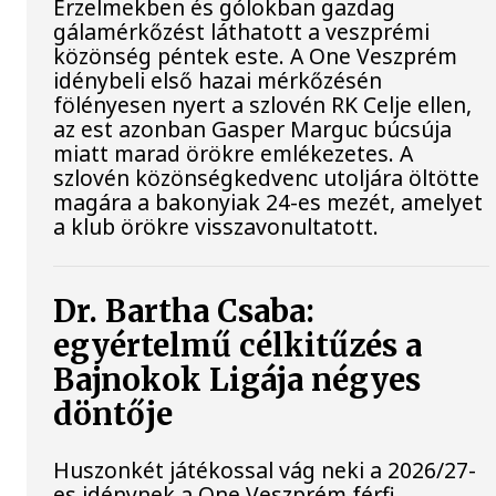
Érzelmekben és gólokban gazdag
gálamérkőzést láthatott a veszprémi
közönség péntek este. A One Veszprém
idénybeli első hazai mérkőzésén
fölényesen nyert a szlovén RK Celje ellen,
az est azonban Gasper Marguc búcsúja
miatt marad örökre emlékezetes. A
szlovén közönségkedvenc utoljára öltötte
magára a bakonyiak 24-es mezét, amelyet
a klub örökre visszavonultatott.
Dr. Bartha Csaba:
egyértelmű célkitűzés a
Bajnokok Ligája négyes
döntője
Huszonkét játékossal vág neki a 2026/27-
es idénynek a One Veszprém férfi