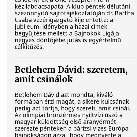
kézilabdacsapata. A klub péntek délutáni
szezonnyitó sajtótájékoztatóján dr. Bartha
Csaba vezérigazgató kijelentette: a
jubileumi idényben a hazai címek
begyűjtése mellett a Bajnokok Ligája
négyes döntőjébe jutás is egyértelmű
célkitűzés.
Betlehem Dávid: szeretem,
amit csinálok
Betlehem Dávid azt mondta, kiváló
formában érzi magát, a sikere kulcsának
pedig azt tartja, hogy szereti, amit csinál.
Az olimpiai bronzérmes nyíltvízi úszó a
magyar küldöttség első aranyérmét
szerezte pénteken a párizsi vizes Európa-
bajnokságon azzal, hogy megnyerte a