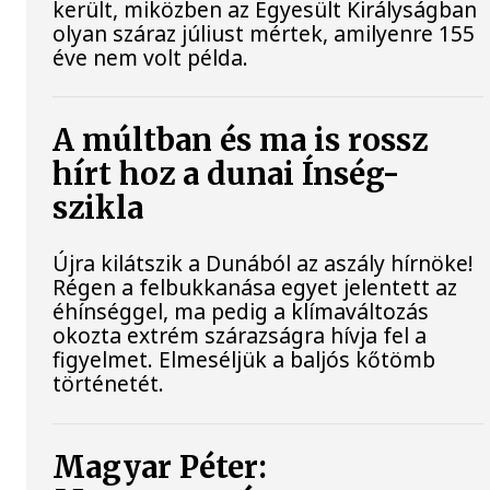
került, miközben az Egyesült Királyságban
olyan száraz júliust mértek, amilyenre 155
éve nem volt példa.
A múltban és ma is rossz
hírt hoz a dunai Ínség-
szikla
Újra kilátszik a Dunából az aszály hírnöke!
Régen a felbukkanása egyet jelentett az
éhínséggel, ma pedig a klímaváltozás
okozta extrém szárazságra hívja fel a
figyelmet. Elmeséljük a baljós kőtömb
történetét.
Magyar Péter: