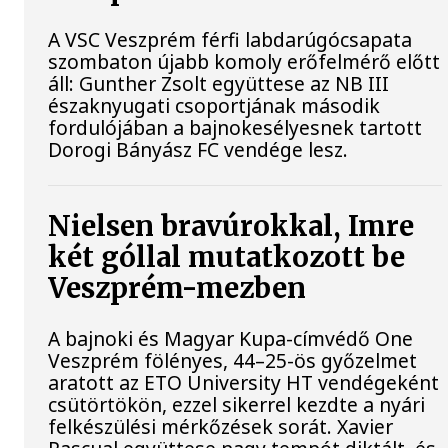
A VSC Veszprém férfi labdarúgócsapata
szombaton újabb komoly erőfelmérő előtt
áll: Gunther Zsolt együttese az NB III
északnyugati csoportjának második
fordulójában a bajnokesélyesnek tartott
Dorogi Bányász FC vendége lesz.
Nielsen bravúrokkal, Imre
két góllal mutatkozott be
Veszprém-mezben
A bajnoki és Magyar Kupa-címvédő One
Veszprém fölényes, 44–25-ös győzelmet
aratott az ETO University HT vendégeként
csütörtökön, ezzel sikerrel kezdte a nyári
felkészülési mérkőzések sorát. Xavier