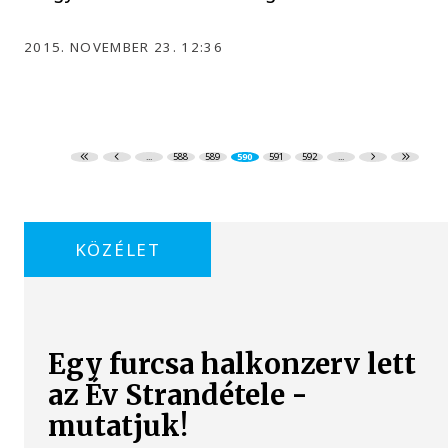
2015. NOVEMBER 23. 12:36
...
588
589
590
591
592
...
KÖZÉLET
Egy furcsa halkonzerv lett
az Év Strandétele -
mutatjuk!