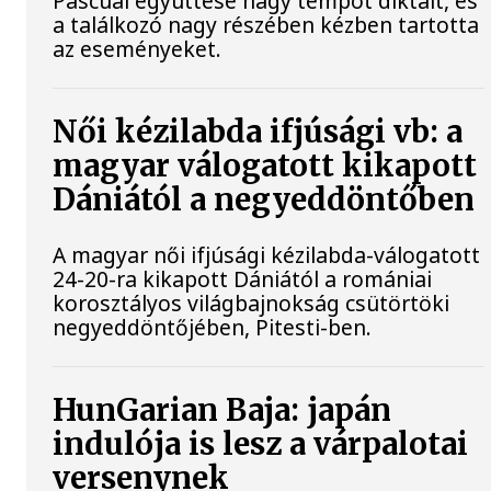
Pascual együttese nagy tempót diktált, és
a találkozó nagy részében kézben tartotta
az eseményeket.
Női kézilabda ifjúsági vb: a
magyar válogatott kikapott
Dániától a negyeddöntőben
A magyar női ifjúsági kézilabda-válogatott
24-20-ra kikapott Dániától a romániai
korosztályos világbajnokság csütörtöki
negyeddöntőjében, Pitesti-ben.
HunGarian Baja: japán
indulója is lesz a várpalotai
versenynek