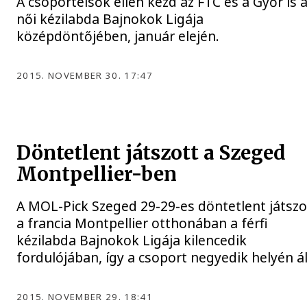
A csoportelsők ellen kezd az FTC és a Győr is 
női kézilabda Bajnokok Ligája
középdöntőjében, január elején.
2015. NOVEMBER 30. 17:47
Döntetlent játszott a Szeged
Montpellier-ben
A MOL-Pick Szeged 29-29-es döntetlent játszo
a francia Montpellier otthonában a férfi
kézilabda Bajnokok Ligája kilencedik
fordulójában, így a csoport negyedik helyén ál
2015. NOVEMBER 29. 18:41