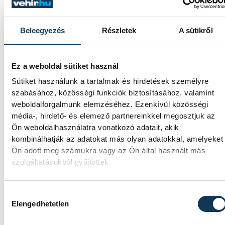
alacsony Dunából
A folyó rekordalacsony vízállása miatt egy
Beleegyezés
Részletek
A sütikről
csaknem komplett, II. világháborús német
DKW NZ 350-1 motorkerékpárbukkant elő
a Batthyány téri rakpart sziklái alól,
Ez a weboldal sütiket használ
máshol pedig egy közel féltonnás brit
Sütiket használunk a tartalmak és hirdetések személyre
akna került elő.
szabásához, közösségi funkciók biztosításához, valamint
weboldalforgalmunk elemzéséhez. Ezenkívül közösségi
média-, hirdető- és elemező partnereinkkel megosztjuk az
Késéltánc a Dunán: Mi
Ön weboldalhasználatra vonatkozó adatait, akik
történik, ha leáll Paks?
kombinálhatják az adatokat más olyan adatokkal, amelyeket
Ön adott meg számukra vagy az Ön által használt más
Mártha Imre, az MVM Zrt. egykori
szolgáltatásokból gyűjtöttek.
vezérigazgatója ATV-n Rónai Egonnak
adott interjújában vázolta fel a Paksi
Hozzájárulás kiválasztása
Atomerőmű előtt álló példátlan
Elengedhetetlen
technológiai kihívásokat. A szakember, aki
korábban éveken át felelt a hazai