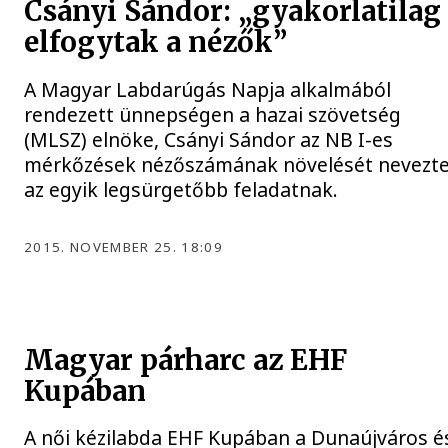
Csányi Sándor: „gyakorlatilag
elfogytak a nézők”
A Magyar Labdarúgás Napja alkalmából
rendezett ünnepségen a hazai szövetség
(MLSZ) elnöke, Csányi Sándor az NB I-es
mérkőzések nézőszámának növelését nevezt
az egyik legsürgetőbb feladatnak.
2015. NOVEMBER 25. 18:09
Magyar párharc az EHF
Kupában
A női kézilabda EHF Kupában a Dunaújváros é