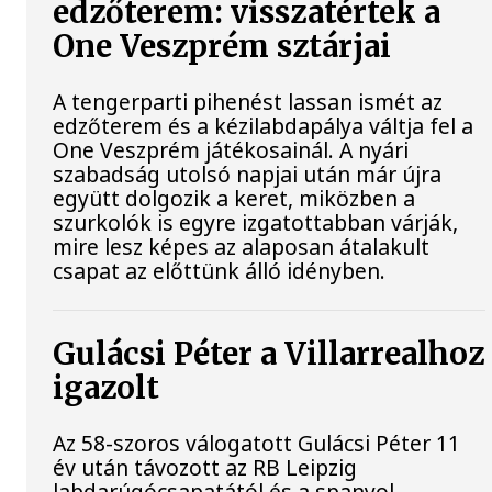
edzőterem: visszatértek a
One Veszprém sztárjai
A tengerparti pihenést lassan ismét az
edzőterem és a kézilabdapálya váltja fel a
One Veszprém játékosainál. A nyári
szabadság utolsó napjai után már újra
együtt dolgozik a keret, miközben a
szurkolók is egyre izgatottabban várják,
mire lesz képes az alaposan átalakult
csapat az előttünk álló idényben.
Gulácsi Péter a Villarrealhoz
igazolt
Az 58-szoros válogatott Gulácsi Péter 11
év után távozott az RB Leipzig
labdarúgócsapatától és a spanyol