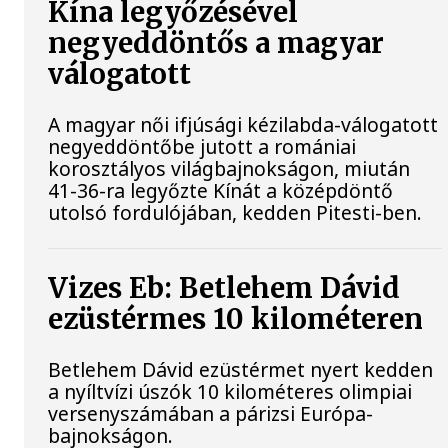
Kína legyőzésével
negyeddöntős a magyar
válogatott
A magyar női ifjúsági kézilabda-válogatott
negyeddöntőbe jutott a romániai
korosztályos világbajnokságon, miután
41-36-ra legyőzte Kínát a középdöntő
utolsó fordulójában, kedden Pitesti-ben.
Vizes Eb: Betlehem Dávid
ezüstérmes 10 kilométeren
Betlehem Dávid ezüstérmet nyert kedden
a nyíltvízi úszók 10 kilométeres olimpiai
versenyszámában a párizsi Európa-
bajnokságon.