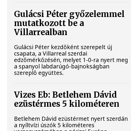
Gulácsi Péter győzelemmel
mutatkozott be a
Villarrealban
Gulácsi Péter kezdőként szerepelt új
csapata, a Villarreal szerdai
edzőmérkőzésén, melyet 1-0-ra nyert meg
a spanyol labdarúgó-bajnokságban
szereplő együttes.
Vizes Eb: Betlehem Dávid
ezüstérmes 5 kilométeren
Betlehem Dávid ezüstérmet nyert szerdán
a nyíltvízi úszók 5 kilométeres