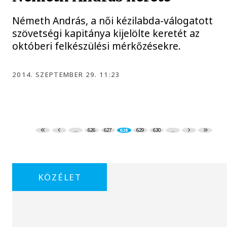
Németh András, a női kézilabda-válogatott
szövetségi kapitánya kijelölte keretét az
októberi felkészülési mérkőzésekre.
2014. SZEPTEMBER 29. 11:23
...
626
627
628
629
630
...
KÖZÉLET