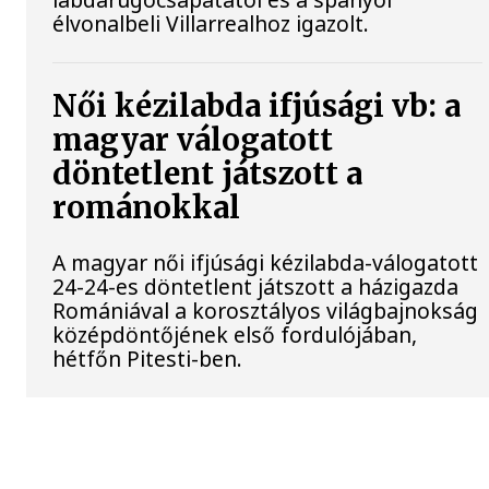
élvonalbeli Villarrealhoz igazolt.
Női kézilabda ifjúsági vb: a
magyar válogatott
döntetlent játszott a
románokkal
A magyar női ifjúsági kézilabda-válogatott
24-24-es döntetlent játszott a házigazda
Romániával a korosztályos világbajnokság
középdöntőjének első fordulójában,
hétfőn Pitesti-ben.