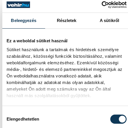
becsapódást a Földről szabad szemmel
nem lehetett látni, a szakemberek
azonban távcsövekkel figyelték az
eseményt.
Beleegyezés
Részletek
A sütikről
Rekordok Európában –
Ez a weboldal sütiket használ
Magyarország a legforróbb,
Sütiket használunk a tartalmak és hirdetések személyre
Angliában szárazság tombol
szabásához, közösségi funkciók biztosításához, valamint
weboldalforgalmunk elemzéséhez. Ezenkívül közösségi
média-, hirdető- és elemező partnereinkkel megosztjuk az
Rá sem ismerünk Európára,
Ön weboldalhasználatra vonatkozó adatait, akik
kontinensszerte rekordokat dönt a hőség.
kombinálhatják az adatokat más olyan adatokkal,
Magyarország a legforróbb országok közé
amelyeket Ön adott meg számukra vagy az Ön által
került, miközben az Egyesült Királyságban
használt más szolgáltatásokból gyűjtöttek.
olyan száraz júliust mértek, amilyenre 155
éve nem volt példa.
Hozzájárulás kiválasztása
Elengedhetetlen
A múltban és ma is rossz