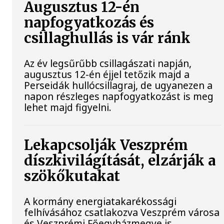
Augusztus 12-én
napfogyatkozás és
csillaghullás is vár ránk
Az év legsűrűbb csillagászati napján,
augusztus 12-én éjjel tetőzik majd a
Perseidák hullócsillagraj, de ugyanezen a
napon részleges napfogyatkozást is meg
lehet majd figyelni.
Lekapcsolják Veszprém
díszkivilágítását, elzárják a
szökőkutakat
A kormány energiatakarékossági
felhívásához csatlakozva Veszprém városa
és Veszprémi Főegyházmegye is