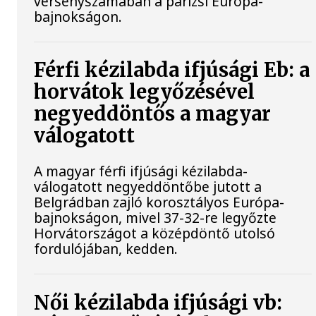
versenyszámában a párizsi Európa-
bajnokságon.
Férfi kézilabda ifjúsági Eb: a
horvátok legyőzésével
negyeddöntős a magyar
válogatott
A magyar férfi ifjúsági kézilabda-
válogatott negyeddöntőbe jutott a
Belgrádban zajló korosztályos Európa-
bajnokságon, mivel 37-32-re legyőzte
Horvátországot a középdöntő utolsó
fordulójában, kedden.
Női kézilabda ifjúsági vb: