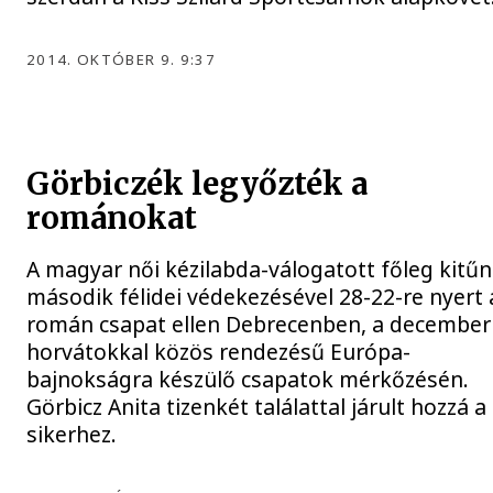
2014. OKTÓBER 9. 9:37
Görbiczék legyőzték a
románokat
A magyar női kézilabda-válogatott főleg kitű
második félidei védekezésével 28-22-re nyert 
román csapat ellen Debrecenben, a decemberi
horvátokkal közös rendezésű Európa-
bajnokságra készülő csapatok mérkőzésén.
Görbicz Anita tizenkét találattal járult hozzá a
sikerhez.