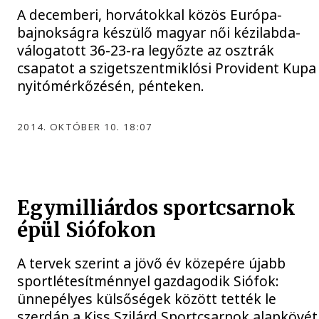
A decemberi, horvátokkal közös Európa-
bajnokságra készülő magyar női kézilabda-
válogatott 36-23-ra legyőzte az osztrák
csapatot a szigetszentmiklósi Provident Kupa
nyitómérkőzésén, pénteken.
2014. OKTÓBER 10. 18:07
Egymilliárdos sportcsarnok
épül Siófokon
A tervek szerint a jövő év közepére újabb
sportlétesítménnyel gazdagodik Siófok:
ünnepélyes külsőségek között tették le
szerdán a Kiss Szilárd Sportcsarnok alapkövét