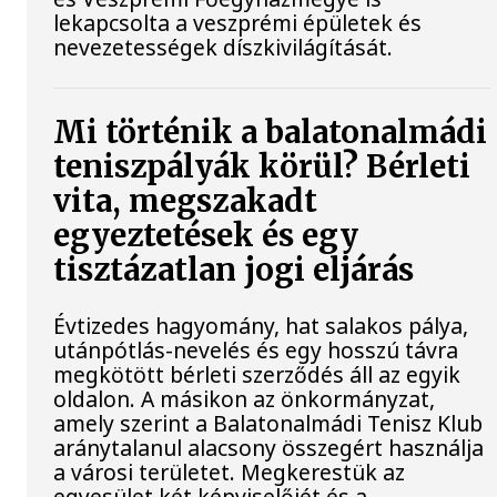
lekapcsolta a veszprémi épületek és
nevezetességek díszkivilágítását.
Mi történik a balatonalmádi
teniszpályák körül? Bérleti
vita, megszakadt
egyeztetések és egy
tisztázatlan jogi eljárás
Évtizedes hagyomány, hat salakos pálya,
utánpótlás-nevelés és egy hosszú távra
megkötött bérleti szerződés áll az egyik
oldalon. A másikon az önkormányzat,
amely szerint a Balatonalmádi Tenisz Klub
aránytalanul alacsony összegért használja
a városi területet. Megkerestük az
egyesület két képviselőjét és a