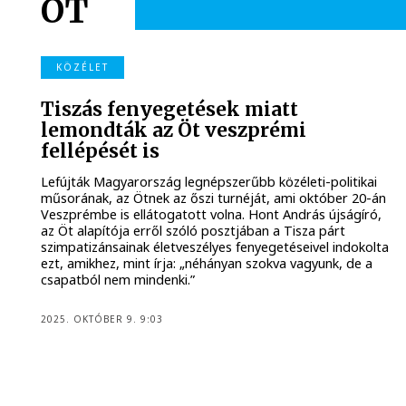
ÖT
KÖZÉLET
Tiszás fenyegetések miatt
lemondták az Öt veszprémi
fellépését is
Lefújták Magyarország legnépszerűbb közéleti-politikai
műsorának, az Ötnek az őszi turnéját, ami október 20-án
Veszprémbe is ellátogatott volna. Hont András újságíró,
az Öt alapítója erről szóló posztjában a Tisza párt
szimpatizánsainak életveszélyes fenyegetéseivel indokolta
ezt, amikhez, mint írja: „néhányan szokva vagyunk, de a
csapatból nem mindenki.”
2025. OKTÓBER 9. 9:03