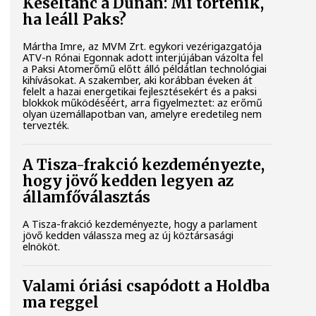
Késéltánc a Dunán: Mi történik,
ha leáll Paks?
Mártha Imre, az MVM Zrt. egykori vezérigazgatója
ATV-n Rónai Egonnak adott interjújában vázolta fel
a Paksi Atomerőmű előtt álló példátlan technológiai
kihívásokat. A szakember, aki korábban éveken át
felelt a hazai energetikai fejlesztésekért és a paksi
blokkok működéséért, arra figyelmeztet: az erőmű
olyan üzemállapotban van, amelyre eredetileg nem
tervezték.
A Tisza-frakció kezdeményezte,
hogy jövő kedden legyen az
államfőválasztás
A Tisza-frakció kezdeményezte, hogy a parlament
jövő kedden válassza meg az új köztársasági
elnököt.
Valami óriási csapódott a Holdba
ma reggel