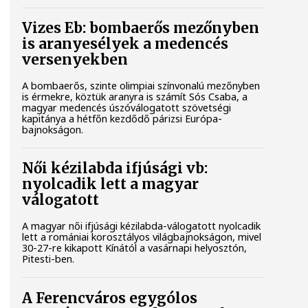
Vizes Eb: bombaerős mezőnyben
is aranyesélyek a medencés
versenyekben
A bombaerős, szinte olimpiai színvonalú mezőnyben
is érmekre, köztük aranyra is számít Sós Csaba, a
magyar medencés úszóválogatott szövetségi
kapitánya a hétfőn kezdődő párizsi Európa-
bajnokságon.
Női kézilabda ifjúsági vb:
nyolcadik lett a magyar
válogatott
A magyar női ifjúsági kézilabda-válogatott nyolcadik
lett a romániai korosztályos világbajnokságon, mivel
30-27-re kikapott Kínától a vasárnapi helyosztón,
Pitesti-ben.
A Ferencváros egygólos