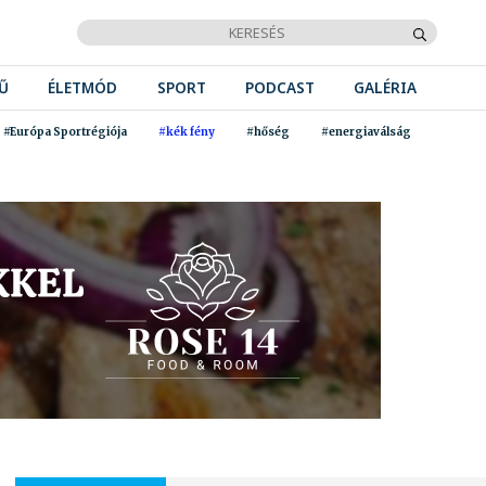
Ű
ÉLETMÓD
SPORT
PODCAST
GALÉRIA
#Európa Sportrégiója
#kék fény
#hőség
#energiaválság