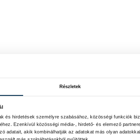
Részletek
ál
mak és hirdetések személyre szabásához, közösségi funkciók biz
hez. Ezenkívül közösségi média-, hirdető- és elemező partner
zó adatait, akik kombinálhatják az adatokat más olyan adatokka
sznált más szolgáltatásokból gyűjtöttek.