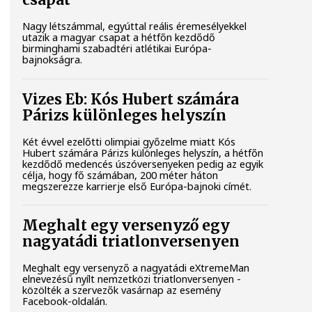
csapat
Nagy létszámmal, egyúttal reális éremesélyekkel
utazik a magyar csapat a hétfőn kezdődő
birminghami szabadtéri atlétikai Európa-
bajnokságra.
Vizes Eb: Kós Hubert számára
Párizs különleges helyszín
Két évvel ezelőtti olimpiai győzelme miatt Kós
Hubert számára Párizs különleges helyszín, a hétfőn
kezdődő medencés úszóversenyeken pedig az egyik
célja, hogy fő számában, 200 méter háton
megszerezze karrierje első Európa-bajnoki címét.
Meghalt egy versenyző egy
nagyatádi triatlonversenyen
Meghalt egy versenyző a nagyatádi eXtremeMan
elnevezésű nyílt nemzetközi triatlonversenyen -
közölték a szervezők vasárnap az esemény
Facebook-oldalán.