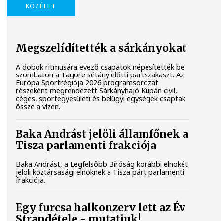
KÖZÉLET
Megszelídítették a sárkányokat
A dobok ritmusára evező csapatok népesítették be
szombaton a Tagore sétány előtti partszakaszt. Az
Európa Sportrégiója 2026 programsorozat
részeként megrendezett Sárkányhajó Kupán civil,
céges, sportegyesületi és belügyi egységek csaptak
össze a vízen.
Baka Andrást jelöli államfőnek a
Tisza parlamenti frakciója
Baka Andrást, a Legfelsőbb Bíróság korábbi elnökét
jelöli köztársasági elnöknek a Tisza párt parlamenti
frakciója.
Egy furcsa halkonzerv lett az Év
Strandétele - mutatjuk!