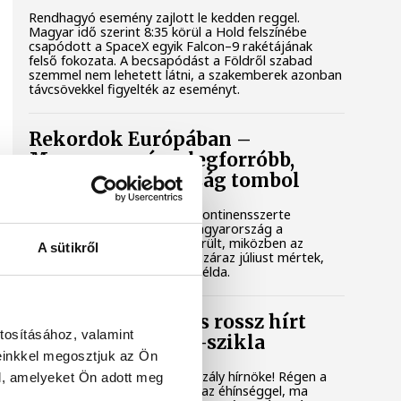
Rendhagyó esemény zajlott le kedden reggel.
Magyar idő szerint 8:35 körül a Hold felszínébe
csapódott a SpaceX egyik Falcon–9 rakétájának
felső fokozata. A becsapódást a Földről szabad
szemmel nem lehetett látni, a szakemberek azonban
távcsövekkel figyelték az eseményt.
Rekordok Európában –
Magyarország a legforróbb,
Angliában szárazság tombol
Rá sem ismerünk Európára, kontinensszerte
rekordokat dönt a hőség. Magyarország a
legforróbb országok közé került, miközben az
A sütikről
Egyesült Királyságban olyan száraz júliust mértek,
amilyenre 155 éve nem volt példa.
A múltban és ma is rossz hírt
tosításához, valamint
hoz a dunai Ínség-szikla
einkkel megosztjuk az Ön
Újra kilátszik a Dunából az aszály hírnöke! Régen a
l, amelyeket Ön adott meg
felbukkanása egyet jelentett az éhínséggel, ma