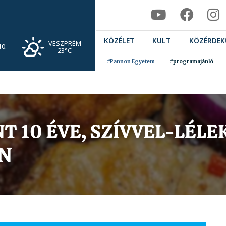
KÖZÉLET
KULT
KÖZÉRDEK
VESZPRÉM
0.
23°C
#Pannon Egyetem
#programajánló