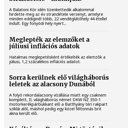
A Balatoni Kör idén tizenkettedik alkalommal
hirdette meg az év strandétele versenyt, amelyre
minden eddiginél több, 22 vendéglátóhely 44 étellel
indult. Egy fonyódi hely nyert...
Meglepték az elemzőket a
júliusi inflációs adatok
Hatalmas meglepetésként értékelték az elemzők a
júliusi, 1,2 százalékos inflációs adatot.
Sorra kerülnek elő világháborús
leletek az alacsony Dunából
A folyó rekordalacsony vízállása miatt egy csaknem
komplett, II. világháborús német DKW NZ 350-1
motorkerékpárbukkant elő a Batthyány téri rakpart
sziklái alól, máshol pedig egy közel féltonnás brit
akna került elő.