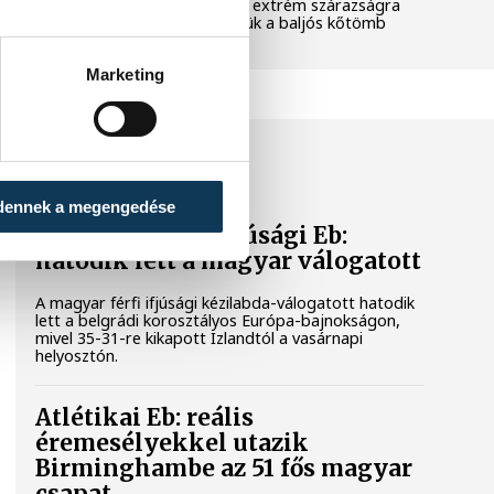
pedig a klímaváltozás okozta extrém szárazságra
hívja fel a figyelmet. Elmeséljük a baljós kőtömb
történetét.
Marketing
SPORT
dennek a megengedése
Férfi kézilabda ifjúsági Eb:
hatodik lett a magyar válogatott
A magyar férfi ifjúsági kézilabda-válogatott hatodik
lett a belgrádi korosztályos Európa-bajnokságon,
mivel 35-31-re kikapott Izlandtól a vasárnapi
helyosztón.
Atlétikai Eb: reális
éremesélyekkel utazik
Birminghambe az 51 fős magyar