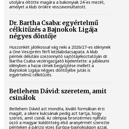
utoljára öltötte magára a bakonyiak 24-es mezét,
amelyet a klub örökre visszavonultatott.
Dr. Bartha Csaba: egyértelmű
célkitűzés a Bajnokok Ligája
négyes döntője
Huszonkét játékossal vág neki a 2026/27-es idénynek
a One Veszprém férfi kézilabdacsapata. A klub
péntek délutáni szezonnyitó sajtótájékoztatóján dr.
Bartha Csaba vezérigazgató kijelentette: a jubileumi
idényben a hazai címek begyűjtése mellett a
Bajnokok Ligája négyes döntőjébe jutás is
egyértelmű célkitűzés.
Betlehem Dávid: szeretem, amit
csinálok
Betlehem Dávid azt mondta, kiváló formában érzi
magát, a sikere kulcsának pedig azt tartja, hogy
szereti, amit csinál. Az olimpiai bronzérmes nyíltvízi
úszó a magyar küldöttség első aranyérmét szerezte
pénteken a párizsi vizes Európa-bajnokságon azzal,