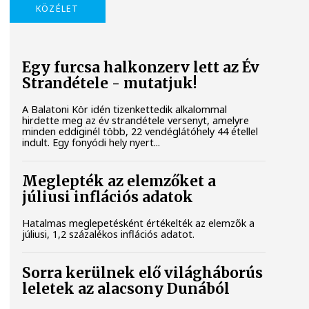
KÖZÉLET
Egy furcsa halkonzerv lett az Év
Strandétele - mutatjuk!
A Balatoni Kör idén tizenkettedik alkalommal
hirdette meg az év strandétele versenyt, amelyre
minden eddiginél több, 22 vendéglátóhely 44 étellel
indult. Egy fonyódi hely nyert...
Meglepték az elemzőket a
júliusi inflációs adatok
Hatalmas meglepetésként értékelték az elemzők a
júliusi, 1,2 százalékos inflációs adatot.
Sorra kerülnek elő világháborús
leletek az alacsony Dunából