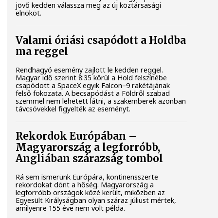
jövő kedden válassza meg az új köztársasági
elnököt.
Valami óriási csapódott a Holdba
ma reggel
Rendhagyó esemény zajlott le kedden reggel.
Magyar idő szerint 8:35 körül a Hold felszínébe
csapódott a SpaceX egyik Falcon–9 rakétájának
felső fokozata. A becsapódást a Földről szabad
szemmel nem lehetett látni, a szakemberek azonban
távcsövekkel figyelték az eseményt.
Rekordok Európában –
Magyarország a legforróbb,
Angliában szárazság tombol
Rá sem ismerünk Európára, kontinensszerte
rekordokat dönt a hőség. Magyarország a
legforróbb országok közé került, miközben az
Egyesült Királyságban olyan száraz júliust mértek,
amilyenre 155 éve nem volt példa.