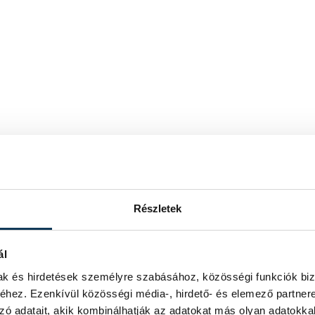
Részletek
ál
mak és hirdetések személyre szabásához, közösségi funkciók biz
hez. Ezenkívül közösségi média-, hirdető- és elemező partner
zó adatait, akik kombinálhatják az adatokat más olyan adatokka