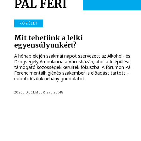
PÁL FERI
KÖZÉLET
Mit tehetünk a lelki
egyensúlyunkért?
A hónap elején szakmai napot szervezett az Alkohol- és
Drogsegély Ambulancia a Városházán, ahol a felépülést
támogató közösségek kerültek fókuszba. A fórumon Pál
Ferenc mentálhigiénés szakember is előadást tartott –
ebből idézünk néhány gondolatot.
2025. DECEMBER 27. 23:48