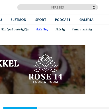
Ű
ÉLETMÓD
SPORT
PODCAST
GALÉRIA
#Európa Sportrégiója
#kék fény
#hőség
#energiaválság