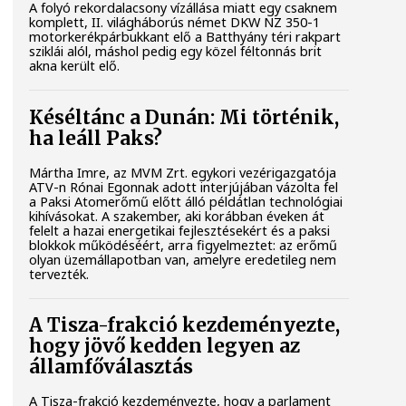
A folyó rekordalacsony vízállása miatt egy csaknem
komplett, II. világháborús német DKW NZ 350-1
motorkerékpárbukkant elő a Batthyány téri rakpart
sziklái alól, máshol pedig egy közel féltonnás brit
akna került elő.
Késéltánc a Dunán: Mi történik,
ha leáll Paks?
Mártha Imre, az MVM Zrt. egykori vezérigazgatója
ATV-n Rónai Egonnak adott interjújában vázolta fel
a Paksi Atomerőmű előtt álló példátlan technológiai
kihívásokat. A szakember, aki korábban éveken át
felelt a hazai energetikai fejlesztésekért és a paksi
blokkok működéséért, arra figyelmeztet: az erőmű
olyan üzemállapotban van, amelyre eredetileg nem
tervezték.
A Tisza-frakció kezdeményezte,
hogy jövő kedden legyen az
államfőválasztás
A Tisza-frakció kezdeményezte, hogy a parlament