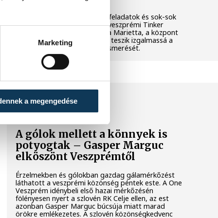
Látványos kísérletek, kreatív feladatok és sok-sok
élmény várja a gyerekeket a veszprémi Tinker
Labsben. Videónkban Balassa Marietta, a központ
vezetője mutatja be, hogyan teszik izgalmassá a
Marketing
természettudományok megismerését.
SPORT
dennek a megengedése
A gólok mellett a könnyek is
potyogtak – Gasper Marguc
elköszönt Veszprémtől
Érzelmekben és gólokban gazdag gálamérkőzést
láthatott a veszprémi közönség péntek este. A One
Veszprém idénybeli első hazai mérkőzésén
fölényesen nyert a szlovén RK Celje ellen, az est
azonban Gasper Marguc búcsúja miatt marad
örökre emlékezetes. A szlovén közönségkedvenc