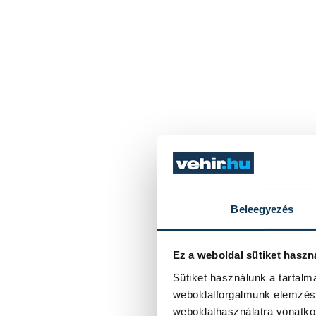
Beleegyezés
Ez a weboldal sütiket haszn
Sütiket használunk a tartal
weboldalforgalmunk elemzésé
weboldalhasználatra vonatko