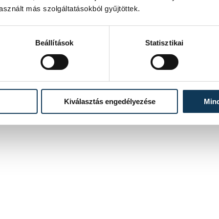
sznált más szolgáltatásokból gyűjtöttek.
Beállítások
Statisztikai
Kiválasztás engedélyezése
Min