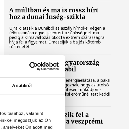
A múltban és ma is rossz hírt
hoz a dunai Ínség-szikla
Újra kilátszik a Dunából az aszály hírnöke! Régen a
felbukkanása egyet jelentett az éhínséggel, ma
pedig a klímaváltozás okozta extrém szárazságra
hívja fel a figyelmet. Elmeséljük a baljós kőtömb
történetét.
Magyar Péter: Magyarország
energiaellátása stabil
Jelenleg stabil Magyarország energiaellátása, a paksi
erőmű munkatársai azon dolgoznak, hogy az utolsó
A sütikről
még termelő turbina hibamentesen működjön -
közölte a miniszterelnök a paksi erőműnél tett keddi
látogatása során.
tosításához, valamint
Játék közben fedezik fel a
einkkel megosztjuk az Ön
tudomány világát a veszprémi
gyerekek
l, amelyeket Ön adott meg