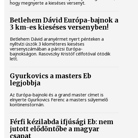
hogy megnyerte a kieséses versenyt.
Betlehem Dávid Európa-bajnok a
3 km-es kieséses versenyben!
Betlehem Dávid aranyérmet nyert pénteken a
nyíltvízi úszók 3 kilométeres kieséses
versenyszámában a párizsi Európa-
bajnokságon. Rasovszky Kristóf célfotóval ötödik
lett.
Gyurkovics a masters Eb
legjobbja
Az Európa-bajnoki és a grand master címet is
elnyerte Gyurkovics Ferenc a masters súlyemelő
kontinenstornán.
Férfi kézilabda ifjúsági Eb: nem
jutott elődöntőbe a magyar
csapat