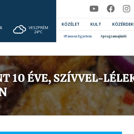
KÖZÉLET
KULT
KÖZÉRDEK
VESZPRÉM
8.
24°C
#Pannon Egyetem
#programajánló