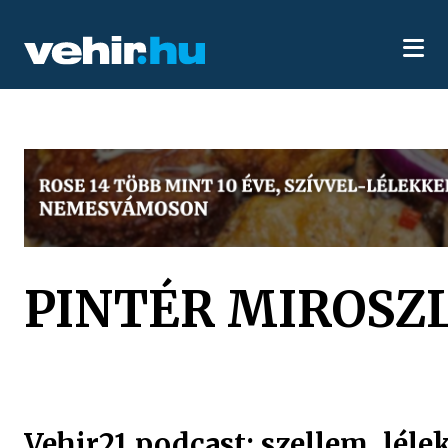
PINTÉR MIROSZ
Vehir21 podcast: szellem, lélek