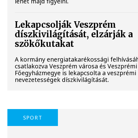
lehet majd figyelni.
Lekapcsolják Veszprém
díszkivilágítását, elzárják a
szökőkutakat
A kormány energiatakarékossági felhívásá
csatlakozva Veszprém városa és Veszprémi
Főegyházmegye is lekapcsolta a veszprémi 
nevezetességek díszkivilágítását.
SPORT