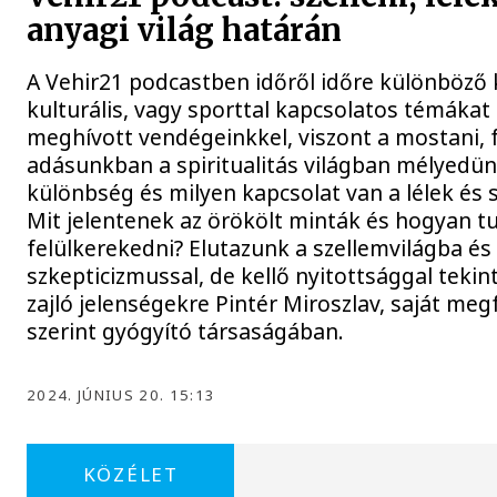
anyagi világ határán
A Vehir21 podcastben időről időre különböző k
kulturális, vagy sporttal kapcsolatos témáka
meghívott vendégeinkkel, viszont a mostani,
adásunkban a spiritualitás világban mélyedünk
különbség és milyen kapcsolat van a lélek és 
Mit jelentenek az örökölt minták és hogyan 
felülkerekedni? Elutazunk a szellemvilágba é
szkepticizmussal, de kellő nyitottsággal tekin
zajló jelenségekre Pintér Miroszlav, saját m
szerint gyógyító társaságában.
2024. JÚNIUS 20. 15:13
KÖZÉLET