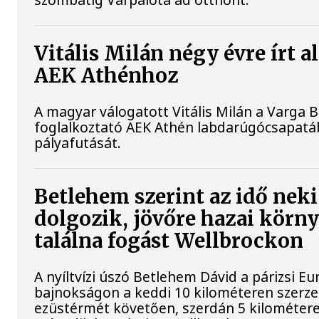
Vitális Milán négy évre írt al
AEK Athénhoz
A magyar válogatott Vitális Milán a Varga B
foglalkoztató AEK Athén labdarúgócsapatáb
pályafutását.
Betlehem szerint az idő neki
dolgozik, jövőre hazai körn
találna fogást Wellbrockon
A nyíltvízi úszó Betlehem Dávid a párizsi Eu
bajnokságon a keddi 10 kilométeren szerze
ezüstérmét követően, szerdán 5 kilométere