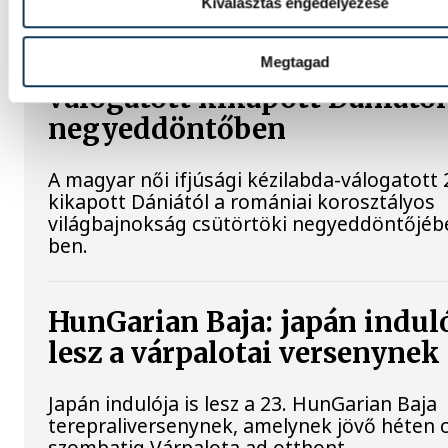
Kiválasztás engedélyezése
Női kézilabda ifjúsági vb: a
Megtagad
válogatott kikapott Dániától
negyeddöntőben
A magyar női ifjúsági kézilabda-válogatott 
kikapott Dániától a romániai korosztályos
világbajnokság csütörtöki negyeddöntőjébe
ben.
HunGarian Baja: japán induló
lesz a várpalotai versenynek
Japán indulója is lesz a 23. HunGarian Baja
terepraliversenynek, amelynek jövő héten 
szombatig Várpalota ad otthont.