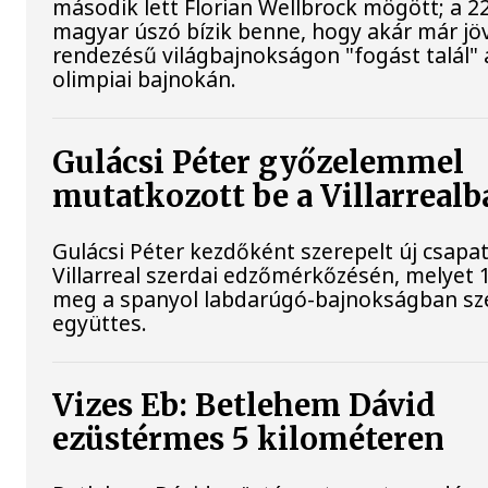
második lett Florian Wellbrock mögött; a 2
magyar úszó bízik benne, hogy akár már jöv
rendezésű világbajnokságon "fogást talál"
olimpiai bajnokán.
Gulácsi Péter győzelemmel
mutatkozott be a Villarrealb
Gulácsi Péter kezdőként szerepelt új csapat
Villarreal szerdai edzőmérkőzésén, melyet 1
meg a spanyol labdarúgó-bajnokságban sz
együttes.
Vizes Eb: Betlehem Dávid
ezüstérmes 5 kilométeren