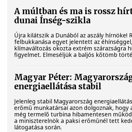
A múltban és ma is rossz hír
dunai Ínség-szikla
Újra kilátszik a Dunából az aszály hírnöke!
felbukkanása egyet jelentett az éhínséggel
klímaváltozás okozta extrém szárazságra hív
figyelmet. Elmeséljük a baljós kőtömb tört
Magyar Péter: Magyarorszá
energiaellátása stabil
Jelenleg stabil Magyarország energiaellátás
erőmű munkatársai azon dolgoznak, hogy a
még termelő turbina hibamentesen működj
a miniszterelnök a paksi erőműnél tett ked
látogatása során.