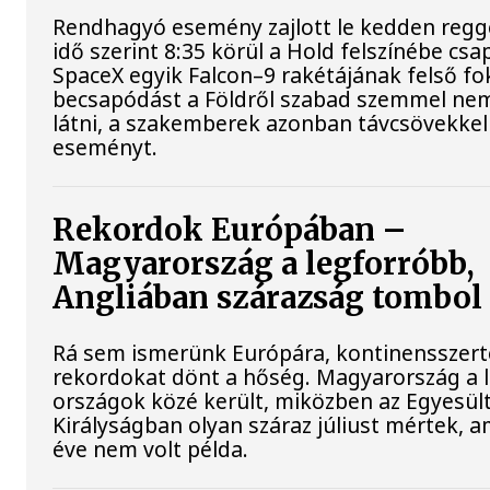
Rendhagyó esemény zajlott le kedden regg
idő szerint 8:35 körül a Hold felszínébe csa
SpaceX egyik Falcon–9 rakétájának felső fo
becsapódást a Földről szabad szemmel nem
látni, a szakemberek azonban távcsövekkel 
eseményt.
Rekordok Európában –
Magyarország a legforróbb,
Angliában szárazság tombol
Rá sem ismerünk Európára, kontinensszert
rekordokat dönt a hőség. Magyarország a 
országok közé került, miközben az Egyesül
Királyságban olyan száraz júliust mértek, a
éve nem volt példa.