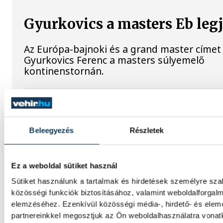
Gyurkovics a masters Eb leg
Az Európa-bajnoki és a grand master címet 
Gyurkovics Ferenc a masters súlyemelő
kontinenstornán.
Férfi kézilabda ifjúsági Eb: 
jutott elődöntőbe a magyar 
Beleegyezés
Részletek
A magyar férfi ifjúsági kézilabda-válogatot
kikapott Szlovéniától a belgrádi korosztály
Ez a weboldal sütiket használ
bajnokság csütörtöki negyeddöntőjében.
Sütiket használunk a tartalmak és hirdetések személyre sz
közösségi funkciók biztosításához, valamint weboldalforgal
elemzéséhez. Ezenkívül közösségi média-, hirdető- és ele
A bajnokesélyes otthonában
partnereinkkel megosztjuk az Ön weboldalhasználatra vonatk