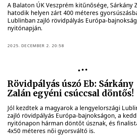
A Balaton ÚK Veszprém kitűnősége, Sárkány Z
hatodik helyen zárt 400 méteres gyorsúszásb
Lublinban zajló rövidpályás Európa-bajnokság
nyitónapján.
2025. DECEMBER 2. 20:58
Rövidpályás úszó Eb: Sárkány
Zalán egyéni csúccsal döntős!
Jól kezdtek a magyarok a lengyelországi Lubl
zajló rövidpályás Európa-bajnokságon, a kedd
nyitónapon hárman döntőt úsznak, és finalist
4x50 méteres női gyorsváltó is.