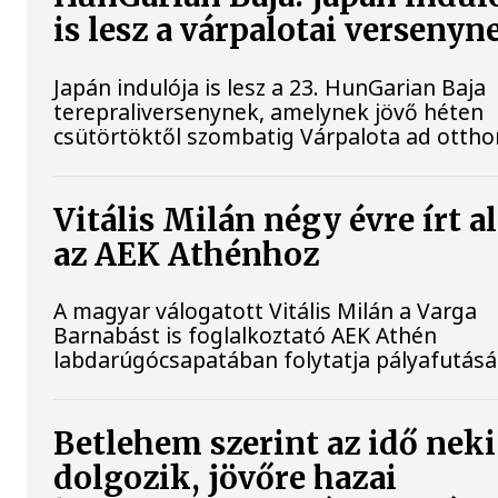
is lesz a várpalotai versenyn
Japán indulója is lesz a 23. HunGarian Baja
terepraliversenynek, amelynek jövő héten
csütörtöktől szombatig Várpalota ad ottho
Vitális Milán négy évre írt a
az AEK Athénhoz
A magyar válogatott Vitális Milán a Varga
Barnabást is foglalkoztató AEK Athén
labdarúgócsapatában folytatja pályafutásá
Betlehem szerint az idő neki
dolgozik, jövőre hazai