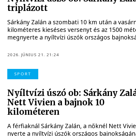
triplázott
Sárkány Zalán a szombati 10 km után a vasárn
kilométeres kieséses versenyt és az 1500 méte
megnyerte a nyíltvízi úszók országos bajnoks
2026. JÚNIUS 21. 21:24
SPORT
Nyíltvízi úszó ob: Sárkány Zal
Nett Vivien a bajnok 10
kilométeren
A férfiaknál Sárkány Zalán, a nőknél Nett Vivi
nyerte a nyíltvízi úszók országos bajnokságá