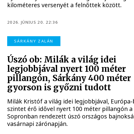
kilométeres versenyét a felnőttek között.
2026. JÚNIUS 20. 22:36
SÁRKÁNY ZALÁN
Úszó ob: Milák a világ idei
legjobbjával nyert 100 méter
pillangón, Sárkány 400 méter
gyorson is győzni tudott
Milák Kristóf a világ idei legjobbjával, Európa
szintet érő idővel nyert 100 méter pillangón a
Sopronban rendezett úszó országos bajnoks
vasárnapi zárónapján.