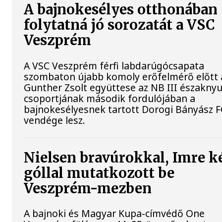
A bajnokesélyes otthonában
folytatná jó sorozatát a VSC
Veszprém
A VSC Veszprém férfi labdarúgócsapata
szombaton újabb komoly erőfelmérő előtt á
Gunther Zsolt együttese az NB III északnyu
csoportjának második fordulójában a
bajnokesélyesnek tartott Dorogi Bányász F
vendége lesz.
Nielsen bravúrokkal, Imre k
góllal mutatkozott be
Veszprém-mezben
A bajnoki és Magyar Kupa-címvédő One