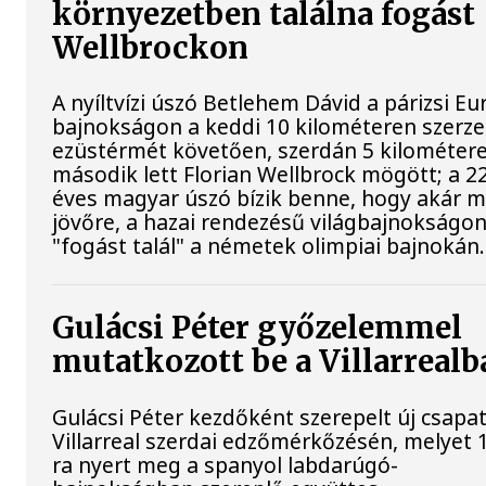
környezetben találna fogást
Wellbrockon
A nyíltvízi úszó Betlehem Dávid a párizsi Eu
bajnokságon a keddi 10 kilométeren szerze
ezüstérmét követően, szerdán 5 kilométere
második lett Florian Wellbrock mögött; a 2
éves magyar úszó bízik benne, hogy akár m
jövőre, a hazai rendezésű világbajnokságo
"fogást talál" a németek olimpiai bajnokán.
Gulácsi Péter győzelemmel
mutatkozott be a Villarrealb
Gulácsi Péter kezdőként szerepelt új csapat
Villarreal szerdai edzőmérkőzésén, melyet 
ra nyert meg a spanyol labdarúgó-