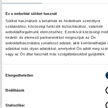
kezdeményezte, hogy jövő
kedden legyen az
Ez a weboldal sütiket használ
államfőválasztás
Sütiket használunk a tartalmak és hirdetések személyre
szabásához, közösségi funkciók biztosításához, valamint
A Tisza-frakció kezdeményezte, hogy a
weboldalforgalmunk elemzéséhez. Ezenkívül közösségi méd
parlament jövő kedden válassza meg az új
hirdető- és elemező partnereinkkel megosztjuk az Ön
köztársasági elnököt.
weboldalhasználatra vonatkozó adatait, akik kombinálhatják
adatokat más olyan adatokkal, amelyeket Ön adott meg sz
vagy az Ön által használt más szolgáltatásokból gyűjtöttek.
Valami óriási csapódott a
Holdba ma reggel
Hozzájárulás kiválasztása
Elengedhetetlen
Rendhagyó esemény zajlott le kedden regge
Magyar idő szerint 8:35 körül a Hold felszí
csapódott a SpaceX egyik Falcon–9 rakétáj
Beállítások
felső fokozata. A becsapódást a Földről sz
szemmel nem lehetett látni, a szakembere
azonban távcsövekkel figyelték az esemény
Statisztikai