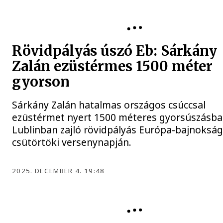
SÁRKÁNY ZALÁN
Rövidpályás úszó Eb: Sárkány
Zalán ezüstérmes 1500 méter
gyorson
Sárkány Zalán hatalmas országos csúccsal
ezüstérmet nyert 1500 méteres gyorsúszásba
Lublinban zajló rövidpályás Európa-bajnoksá
csütörtöki versenynapján.
2025. DECEMBER 4. 19:48
ÚSZÁS