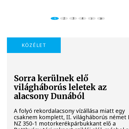
1
2
3
4
KÖZÉLET
Sorra kerülnek elő
világháborús leletek az
alacsony Dunából
A folyó rekordalacsony vízállása miatt egy
csaknem komplett, II. világháborús néme
NZ 350-1 motorkerékpárbukkant elő a