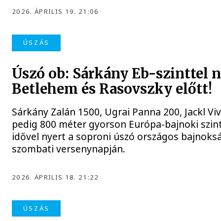
2026. ÁPRILIS 19. 21:06
ÚSZÁS
Úszó ob: Sárkány Eb-szinttel n
Betlehem és Rasovszky előtt!
Sárkány Zalán 1500, Ugrai Panna 200, Jackl Vi
pedig 800 méter gyorson Európa-bajnoki szin
idővel nyert a soproni úszó országos bajnoks
szombati versenynapján.
2026. ÁPRILIS 18. 21:22
ÚSZÁS