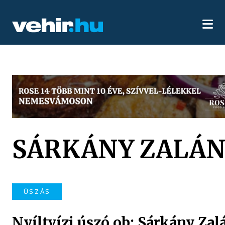
SÁRKÁNY ZALÁ
ÚSZÁS
Nyíltvízi úszó ob: Sárkány Zal