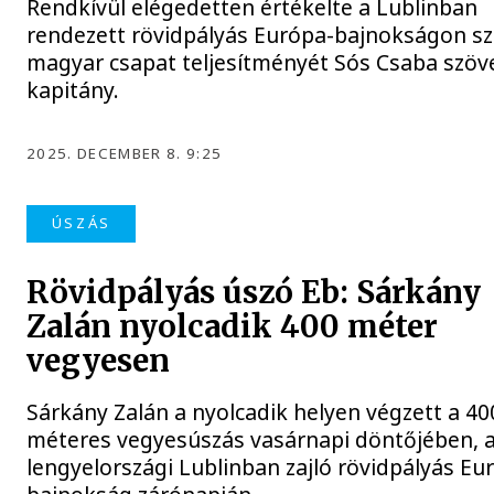
Rendkívül elégedetten értékelte a Lublinban
rendezett rövidpályás Európa-bajnokságon sz
magyar csapat teljesítményét Sós Csaba szöv
kapitány.
2025. DECEMBER 8. 9:25
ÚSZÁS
Rövidpályás úszó Eb: Sárkány
Zalán nyolcadik 400 méter
vegyesen
Sárkány Zalán a nyolcadik helyen végzett a 40
méteres vegyesúszás vasárnapi döntőjében, 
lengyelországi Lublinban zajló rövidpályás Eu