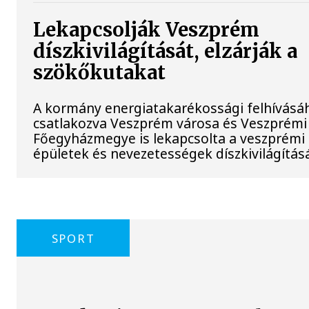
Lekapcsolják Veszprém
díszkivilágítását, elzárják a
szökőkutakat
A kormány energiatakarékossági felhívásá
csatlakozva Veszprém városa és Veszprémi
Főegyházmegye is lekapcsolta a veszprémi
épületek és nevezetességek díszkivilágításá
SPORT