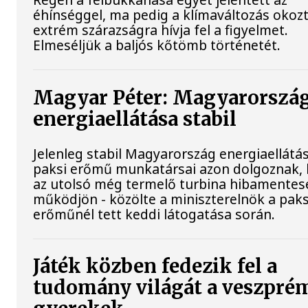
éhínséggel, ma pedig a klímaváltozás okoz
extrém szárazságra hívja fel a figyelmet.
Elmeséljük a baljós kőtömb történetét.
Magyar Péter: Magyarorszá
energiaellátása stabil
Jelenleg stabil Magyarország energiaellátás
paksi erőmű munkatársai azon dolgoznak,
az utolsó még termelő turbina hibamentes
működjön - közölte a miniszterelnök a paks
erőműnél tett keddi látogatása során.
Játék közben fedezik fel a
tudomány világát a veszpré