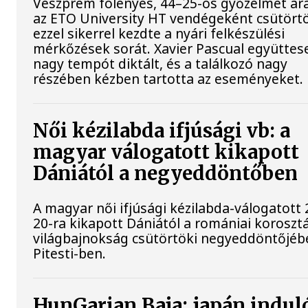
Veszprém fölényes, 44–25-ös győzelmet ar
az ETO University HT vendégeként csütört
ezzel sikerrel kezdte a nyári felkészülési
mérkőzések sorát. Xavier Pascual együttes
nagy tempót diktált, és a találkozó nagy
részében kézben tartotta az eseményeket.
Női kézilabda ifjúsági vb: a
magyar válogatott kikapott
Dániától a negyeddöntőben
A magyar női ifjúsági kézilabda-válogatott 
20-ra kikapott Dániától a romániai koroszt
világbajnokság csütörtöki negyeddöntőjéb
Pitesti-ben.
HunGarian Baja: japán indul