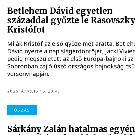
Betlehem Dávid egyetlen
századdal győzte le Rasovszk
Kristófot
Milák Kristóf az első győzelmét aratta, Betle
Dávid nyerte a nap slágerdöntőjét, Jackl Vivie
pedig megszületett az első Európa-bajnoki szi
Sopronban zajló úszó országos bajnokság csü
versenynapján.
2026. ÁPRILIS 16. 20:43
ÚSZÁS
Sárkány Zalán hatalmas egyén