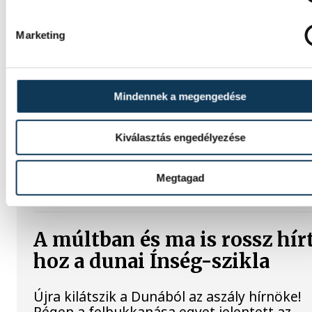
Marketing
Rekordok Európában –
Magyarország a legforróbb,
Angliában szárazság tombol
Mindennek a megengedése
Rá sem ismerünk Európára, kontinensszert
Kiválasztás engedélyezése
rekordokat dönt a hőség. Magyarország a
legforróbb országok közé került, miközben
Egyesült Királyságban olyan száraz júliust
Megtagad
mértek, amilyenre 155 éve nem volt példa.
A múltban és ma is rossz hír
hoz a dunai Ínség-szikla
Újra kilátszik a Dunából az aszály hírnöke!
Régen a felbukkanása egyet jelentett az