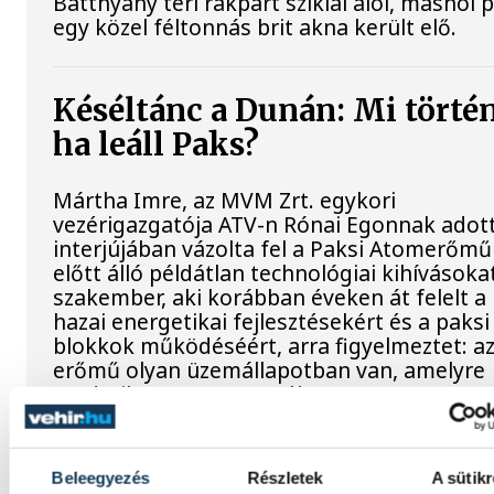
Batthyány téri rakpart sziklái alól, máshol 
egy közel féltonnás brit akna került elő.
Késéltánc a Dunán: Mi történ
ha leáll Paks?
Mártha Imre, az MVM Zrt. egykori
vezérigazgatója ATV-n Rónai Egonnak adot
interjújában vázolta fel a Paksi Atomerőmű
előtt álló példátlan technológiai kihívásokat
szakember, aki korábban éveken át felelt a
hazai energetikai fejlesztésekért és a paksi
blokkok működéséért, arra figyelmeztet: a
erőmű olyan üzemállapotban van, amelyre
eredetileg nem tervezték.
A Tisza-frakció
Beleegyezés
Részletek
A sütikr