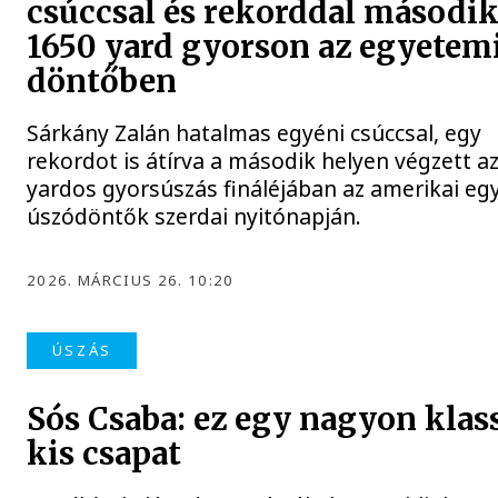
csúccsal és rekorddal második
1650 yard gyorson az egyetem
döntőben
Sárkány Zalán hatalmas egyéni csúccsal, egy
rekordot is átírva a második helyen végzett a
yardos gyorsúszás fináléjában az amerikai e
úszódöntők szerdai nyitónapján.
2026. MÁRCIUS 26. 10:20
ÚSZÁS
Sós Csaba: ez egy nagyon klas
kis csapat