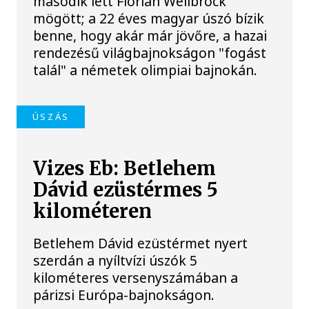
második lett Florian Wellbrock
mögött; a 22 éves magyar úszó bízik
benne, hogy akár már jövőre, a hazai
rendezésű világbajnokságon "fogást
talál" a németek olimpiai bajnokán.
ÚSZÁS
Vizes Eb: Betlehem
Dávid ezüstérmes 5
kilométeren
Betlehem Dávid ezüstérmet nyert
szerdán a nyíltvízi úszók 5
kilométeres versenyszámában a
párizsi Európa-bajnokságon.