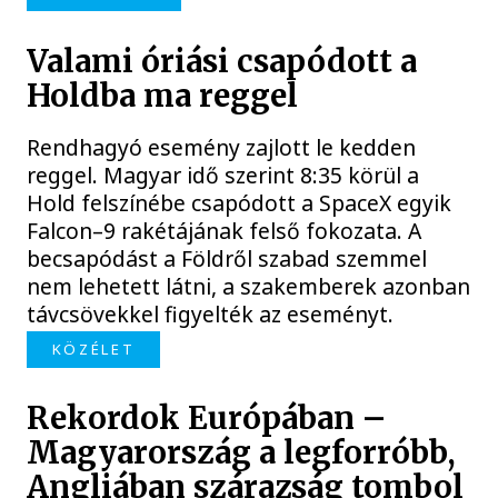
Valami óriási csapódott a
Holdba ma reggel
Rendhagyó esemény zajlott le kedden
reggel. Magyar idő szerint 8:35 körül a
Hold felszínébe csapódott a SpaceX egyik
Falcon–9 rakétájának felső fokozata. A
becsapódást a Földről szabad szemmel
nem lehetett látni, a szakemberek azonban
távcsövekkel figyelték az eseményt.
KÖZÉLET
Rekordok Európában –
Magyarország a legforróbb,
Angliában szárazság tombol