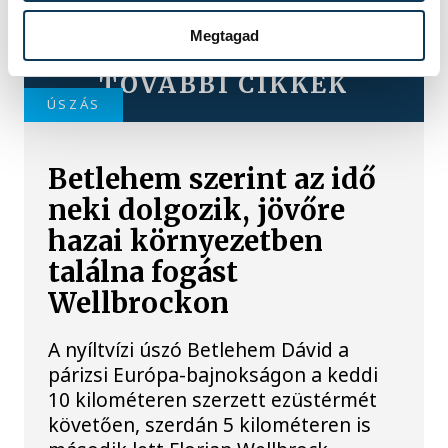
Megtagad
TOVÁBBI CIKKEK
ÚSZÁS
Betlehem szerint az idő
neki dolgozik, jövőre
hazai környezetben
találna fogást
Wellbrockon
A nyíltvízi úszó Betlehem Dávid a
párizsi Európa-bajnokságon a keddi
10 kilométeren szerzett ezüstérmét
követően, szerdán 5 kilométeren is