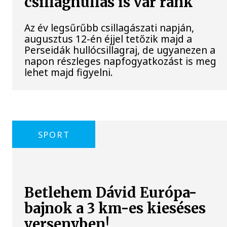
csillaghullás is vár ránk
Az év legsűrűbb csillagászati napján,
augusztus 12-én éjjel tetőzik majd a
Perseidák hullócsillagraj, de ugyanezen a
napon részleges napfogyatkozást is meg
lehet majd figyelni.
SPORT
Betlehem Dávid Európa-
bajnok a 3 km-es kieséses
versenyben!