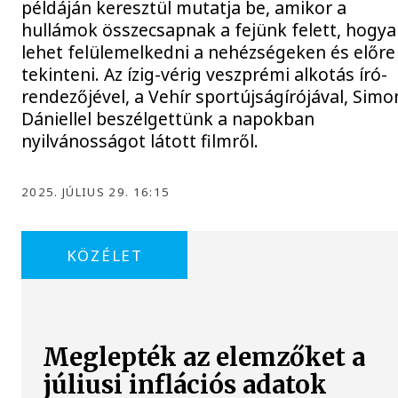
példáján keresztül mutatja be, amikor a
hullámok összecsapnak a fejünk felett, hogy
lehet felülemelkedni a nehézségeken és előre
tekinteni. Az ízig-vérig veszprémi alkotás író-
rendezőjével, a Vehír sportújságírójával, Simo
Dániellel beszélgettünk a napokban
nyilvánosságot látott filmről.
2025. JÚLIUS 29. 16:15
KÖZÉLET
Meglepték az elemzőket a
júliusi inflációs adatok