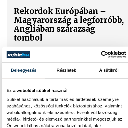
Rekordok Európában –
Magyarország a legforróbb,
Angliában szárazság
tombol
Rá sem ismerünk Európára,
kontinensszerte rekordokat dönt a hőség.
Magyarország a legforróbb országok közé
került, miközben az Egyesült Királyságban
Beleegyezés
Részletek
A sütikről
olyan száraz júliust mértek, amilyenre 155
éve nem volt példa.
Ez a weboldal sütiket használ
Sütiket használunk a tartalmak és hirdetések személyre
A múltban és ma is rossz
szabásához, közösségi funkciók biztosításához, valamint
hírt hoz a dunai Ínség-
weboldalforgalmunk elemzéséhez. Ezenkívül közösségi
média-, hirdető- és elemező partnereinkkel megosztjuk az
szikla
Ön weboldalhasználatra vonatkozó adatait, akik