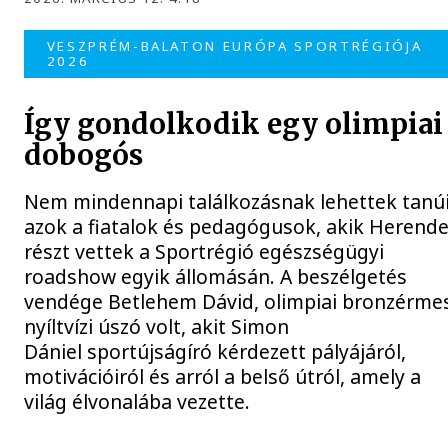
VESZPRÉM-BALATON EURÓPA SPORTRÉGIÓJA
2026
Így gondolkodik egy olimpiai
dobogós
Nem mindennapi találkozásnak lehettek tanú
azok a fiatalok és pedagógusok, akik Herend
részt vettek a Sportrégió egészségügyi
roadshow egyik állomásán. A beszélgetés
vendége Betlehem Dávid, olimpiai bronzérme
nyíltvízi úszó volt, akit Simon
Dániel sportújságíró kérdezett pályájáról,
motivációiról és arról a belső útról, amely a
világ élvonalába vezette.