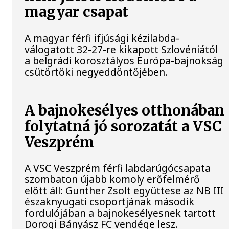
magyar csapat
A magyar férfi ifjúsági kézilabda-
válogatott 32-27-re kikapott Szlovéniától
a belgrádi korosztályos Európa-bajnokság
csütörtöki negyeddöntőjében.
A bajnokesélyes otthonában
folytatná jó sorozatát a VSC
Veszprém
A VSC Veszprém férfi labdarúgócsapata
szombaton újabb komoly erőfelmérő
előtt áll: Gunther Zsolt együttese az NB III
északnyugati csoportjának második
fordulójában a bajnokesélyesnek tartott
Dorogi Bányász FC vendége lesz.