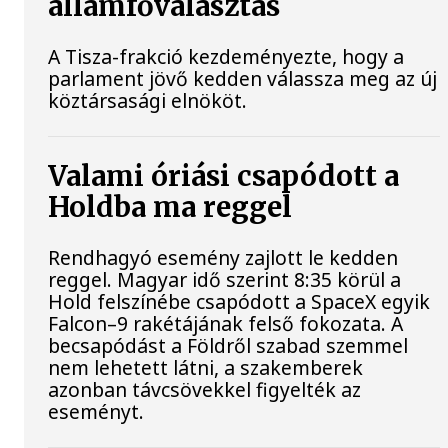
államfőválasztás
A Tisza-frakció kezdeményezte, hogy a
parlament jövő kedden válassza meg az új
köztársasági elnököt.
Valami óriási csapódott a
Holdba ma reggel
Rendhagyó esemény zajlott le kedden
reggel. Magyar idő szerint 8:35 körül a
Hold felszínébe csapódott a SpaceX egyik
Falcon–9 rakétájának felső fokozata. A
becsapódást a Földről szabad szemmel
nem lehetett látni, a szakemberek
azonban távcsövekkel figyelték az
eseményt.