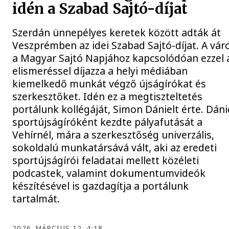
idén a Szabad Sajtó-díjat
Szerdán ünnepélyes keretek között adták át
Veszprémben az idei Szabad Sajtó-díjat. A vár
a Magyar Sajtó Napjához kapcsolódóan ezzel 
elismeréssel díjazza a helyi médiában
kiemelkedő munkát végző újságírókat és
szerkesztőket. Idén ez a megtiszteltetés
portálunk kollégáját, Simon Dánielt érte. Dáni
sportújságíróként kezdte pályafutását a
Vehírnél, mára a szerkesztőség univerzális,
sokoldalú munkatársává vált, aki az eredeti
sportújságírói feladatai mellett közéleti
podcastek, valamint dokumentumvideók
készítésével is gazdagítja a portálunk
tartalmát.
2026. MÁRCIUS 12. 4:18