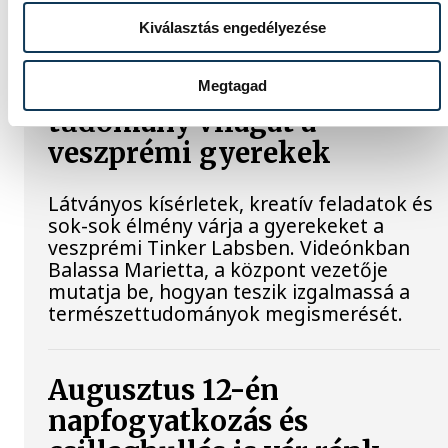
keddi látogatása során.
Kiválasztás engedélyezése
Játék közben fedezik fel a
Megtagad
tudomány világát a
veszprémi gyerekek
Látványos kísérletek, kreatív feladatok és
sok-sok élmény várja a gyerekeket a
veszprémi Tinker Labsben. Videónkban
Balassa Marietta, a központ vezetője
mutatja be, hogyan teszik izgalmassá a
természettudományok megismerését.
Augusztus 12-én
napfogyatkozás és