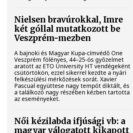
Nielsen bravúrokkal, Imre
két góllal mutatkozott be
Veszprém-mezben
A bajnoki és Magyar Kupa-címvédő One
Veszprém fölényes, 44–25-ös győzelmet
aratott az ETO University HT vendégeként
csütörtökön, ezzel sikerrel kezdte a nyári
felkészülési mérkőzések sorát. Xavier
Pascual együttese nagy tempót diktált, és
a találkozó nagy részében kézben tartotta
az eseményeket.
Női kézilabda ifjúsági vb: a
magyar válogatott kikapott