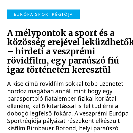
EURÓPA SPORTRÉGIÓJA
A mélypontok a sport és a
közösség erejével leküzdhető
– hirdeti a veszprémi
rövidfilm, egy paraúszó fiú
igaz történetén keresztül
A Rise című rövidfilm sokkal több üzenetet
hordoz magában annál, mint hogy egy
parasportoló fiatalember fizikai korlátai
ellenére, kellő kitartással is fel tud érni a
dobogó legfelső fokára. A veszprémi Európa
Sportrégiója pályázat részeként elkészült
kisfilm Birnbauer Botond, helyi paraúszó