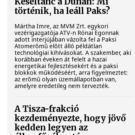
Késéltánc a Dunán: Mi
történik, ha leáll Paks?
Mártha Imre, az MVM Zrt. egykori
vezérigazgatója ATV-n Rónai Egonnak
adott interjújában vázolta fel a Paksi
Atomerőmű előtt álló példátlan
technológiai kihívásokat. A szakember, aki
korábban éveken át felelt a hazai
energetikai fejlesztésekért és a paksi
blokkok működéséért, arra figyelmeztet:
az erőmű olyan üzemállapotban van,
amelyre eredetileg nem tervezték.
A Tisza-frakció
kezdeményezte, hogy jövő
kedden legyen az