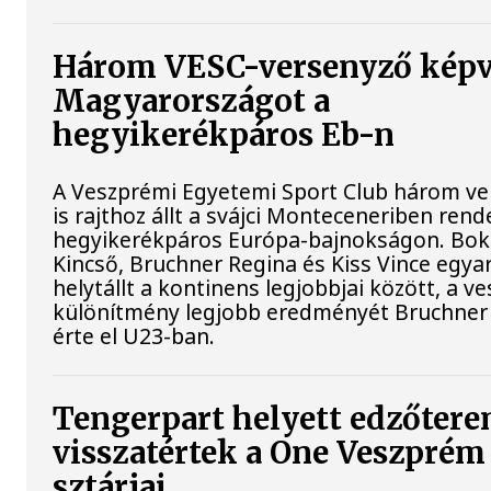
Három VESC-versenyző képv
Magyarországot a
hegyikerékpáros Eb-n
A Veszprémi Egyetemi Sport Club három ve
is rajthoz állt a svájci Monteceneriben rend
hegyikerékpáros Európa-bajnokságon. Bok
Kincső, Bruchner Regina és Kiss Vince egya
helytállt a kontinens legjobbjai között, a v
különítmény legjobb eredményét Bruchner
érte el U23-ban.
Tengerpart helyett edzőtere
visszatértek a One Veszprém
sztárjai