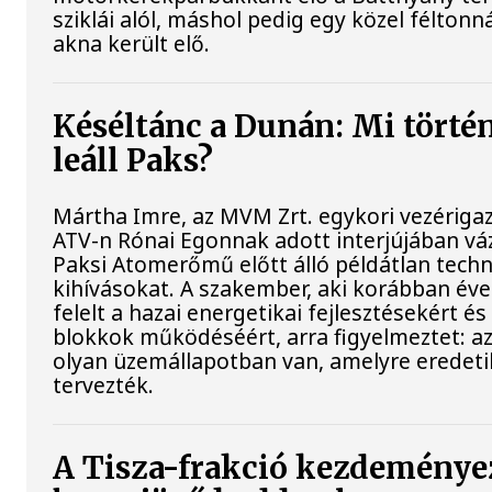
sziklái alól, máshol pedig egy közel féltonná
akna került elő.
Késéltánc a Dunán: Mi történ
leáll Paks?
Mártha Imre, az MVM Zrt. egykori vezériga
ATV-n Rónai Egonnak adott interjújában váz
Paksi Atomerőmű előtt álló példátlan techn
kihívásokat. A szakember, aki korábban év
felelt a hazai energetikai fejlesztésekért és
blokkok működéséért, arra figyelmeztet: a
olyan üzemállapotban van, amelyre eredet
tervezték.
A Tisza-frakció kezdeménye