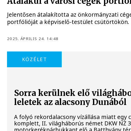
Átalakul a városi cégek portfó
Jelentősen átalakította az önkormányzati cég
portfólióját a képviselő-testület csütörtökön.
2025. ÁPRILIS 24. 14:48
KÖZÉLET
Sorra kerülnek elő világháb
leletek az alacsony Dunából
A folyó rekordalacsony vízállása miatt egy
komplett, II. világháborús német DKW NZ 
motorkerékpárbukkant elő a Batthyány tér