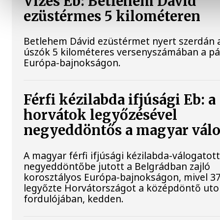
Vizes Eb: Betlehem Dávid
ezüstérmes 5 kilométeren
Betlehem Dávid ezüstérmet nyert szerdán a 
úszók 5 kilométeres versenyszámában a pár
Európa-bajnokságon.
Férfi kézilabda ifjúsági Eb: a
horvátok legyőzésével
negyeddöntős a magyar válo
A magyar férfi ifjúsági kézilabda-válogatot
negyeddöntőbe jutott a Belgrádban zajló
korosztályos Európa-bajnokságon, mivel 37
legyőzte Horvátországot a középdöntő uto
fordulójában, kedden.