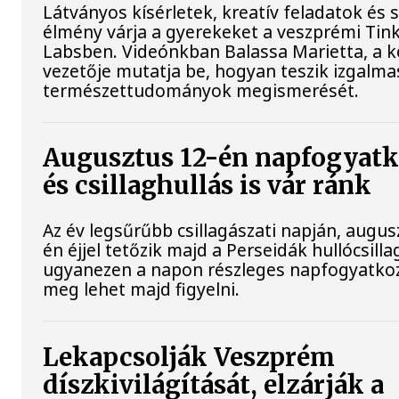
Látványos kísérletek, kreatív feladatok és 
élmény várja a gyerekeket a veszprémi Tin
Labsben. Videónkban Balassa Marietta, a 
vezetője mutatja be, hogyan teszik izgalma
természettudományok megismerését.
Augusztus 12-én napfogyat
és csillaghullás is vár ránk
Az év legsűrűbb csillagászati napján, augus
én éjjel tetőzik majd a Perseidák hullócsilla
ugyanezen a napon részleges napfogyatkoz
meg lehet majd figyelni.
Lekapcsolják Veszprém
díszkivilágítását, elzárják a