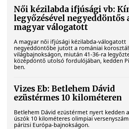
Női kézilabda ifjúsági vb: Kí
legyőzésével negyeddöntős 
magyar válogatott
A magyar női ifjúsági kézilabda-válogatott
negyeddöntőbe jutott a romániai korosztá
világbajnokságon, miután 41-36-ra legyőzte
középdöntő utolsó fordulójában, kedden Pi
ben.
Vizes Eb: Betlehem Dávid
ezüstérmes 10 kilométeren
Betlehem Dávid ezüstérmet nyert kedden a n
úszók 10 kilométeres olimpiai versenyszá
párizsi Európa-bajnokságon.