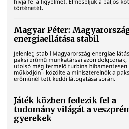
hívja fel a figyelmet. Elmeséljük a baljós k
történetét.
Magyar Péter: Magyarorszá
energiaellátása stabil
Jelenleg stabil Magyarország energiaellátás
paksi erőmű munkatársai azon dolgoznak, 
utolsó még termelő turbina hibamentesen
működjön - közölte a miniszterelnök a paks
erőműnél tett keddi látogatása során.
Játék közben fedezik fel a
tudomány világát a veszpré
gyerekek