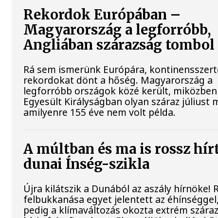
Rekordok Európában –
Magyarország a legforróbb,
Angliában szárazság tombol
Rá sem ismerünk Európára, kontinensszert
rekordokat dönt a hőség. Magyarország a
legforróbb országok közé került, miközben
Egyesült Királyságban olyan száraz júliust 
amilyenre 155 éve nem volt példa.
A múltban és ma is rossz hír
dunai Ínség-szikla
Újra kilátszik a Dunából az aszály hírnöke!
felbukkanása egyet jelentett az éhínséggel
pedig a klímaváltozás okozta extrém szára