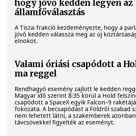
hogy jövő kedden legyen az
államfőválasztás
A Tisza-frakció kezdeményezte, hogy a par
jövő kedden válassza meg az új köztársasá
elnököt.
Valami óriási csapódott a Ho
ma reggel
Rendhagyó esemény zajlott le kedden regge
Magyar idő szerint 8:35 körül a Hold felszí
csapódott a SpaceX egyik Falcon–9 rakétájá
fokozata. A becsapódást a Földről szabad
nem lehetett látni, a szakemberek azonban
távcsövekkel figyelték az eseményt.