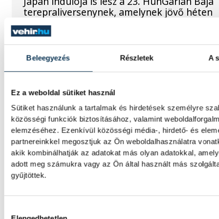
Japán indulója is lesz a 23. HunGarian Baja
terepraliversenynek, amelynek jövő héten
csütörtöktől szombatig Várpalota ad ottho
Vitális Milán négy évre írt al
Beleegyezés
Részletek
A s
AEK Athénhoz
Ez a weboldal sütiket használ
A magyar válogatott Vitális Milán a Varga 
Sütiket használunk a tartalmak és hirdetések személyre sz
is foglalkoztató AEK Athén labdarúgócsap
folytatja pályafutását.
közösségi funkciók biztosításához, valamint weboldalforgal
elemzéséhez. Ezenkívül közösségi média-, hirdető- és ele
partnereinkkel megosztjuk az Ön weboldalhasználatra vonatk
akik kombinálhatják az adatokat más olyan adatokkal, amel
Betlehem szerint az idő neki
adott meg számukra vagy az Ön által használt más szolgált
dolgozik, jövőre hazai
gyűjtöttek.
környezetben találna fogást
Wellbrockon
Hozzájárulás kiválasztása
Elengedhetetlen