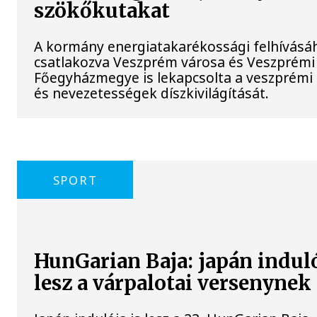
szökőkutakat
A kormány energiatakarékossági felhívásá
csatlakozva Veszprém városa és Veszprémi
Főegyházmegye is lekapcsolta a veszprémi
és nevezetességek díszkivilágítását.
SPORT
HunGarian Baja: japán induló
lesz a várpalotai versenynek