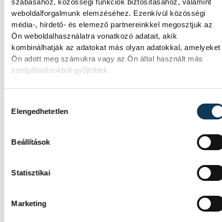
szabásához, közösségi funkciók biztosításához, valamint
weboldalforgalmunk elemzéséhez. Ezenkívül közösségi
Látványos kísérletek, kreatív feladatok és
média-, hirdető- és elemező partnereinkkel megosztjuk az
sok-sok élmény várja a gyerekeket a
Ön weboldalhasználatra vonatkozó adatait, akik
veszprémi Tinker Labsben. Videónkban
kombinálhatják az adatokat más olyan adatokkal, amelyeket
Balassa Marietta, a központ vezetője
Ön adott meg számukra vagy az Ön által használt más
mutatja be, hogyan teszik izgalmassá a
szolgáltatásokból gyűjtöttek.
természettudományok megismerését.
Hozzájárulás kiválasztása
Elengedhetetlen
SPORT
Beállítások
Statisztikai
Betlehem Dávid: szeretem,
amit csinálok
Marketing