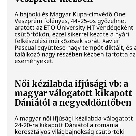
A bajnoki és Magyar Kupa-címvédő One
Veszprém fölényes, 44–25-ös győzelmet
aratott az ETO University HT vendégeként
csütörtökön, ezzel sikerrel kezdte a nyári
felkészülési mérkőzések sorát. Xavier
Pascual együttese nagy tempót diktált, és 
találkozó nagy részében kézben tartotta az
eseményeket.
Női kézilabda ifjúsági vb: a
magyar válogatott kikapott
Dániától a negyeddöntőben
A magyar női ifjúsági kézilabda-válogatott
24-20-ra kikapott Dániától a romániai
korosztályos világbajnokság csütörtöki