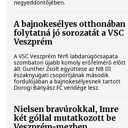
negyeddöntőjében.
A bajnokesélyes otthonában
folytatná jó sorozatát a VSC
Veszprém
A VSC Veszprém férfi labdarúgócsapata
szombaton újabb komoly erőfelmérő előtt
áll: Gunther Zsolt együttese az NB III
északnyugati csoportjának második
fordulójában a bajnokesélyesnek tartott
Dorogi Bányász FC vendége lesz.
Nielsen bravúrokkal, Imre
két góllal mutatkozott be
Veszprém-mezben