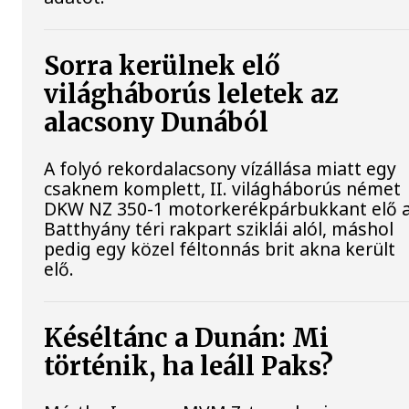
Sorra kerülnek elő
világháborús leletek az
alacsony Dunából
A folyó rekordalacsony vízállása miatt egy
csaknem komplett, II. világháborús német
DKW NZ 350-1 motorkerékpárbukkant elő 
Batthyány téri rakpart sziklái alól, máshol
pedig egy közel féltonnás brit akna került
elő.
Késéltánc a Dunán: Mi
történik, ha leáll Paks?