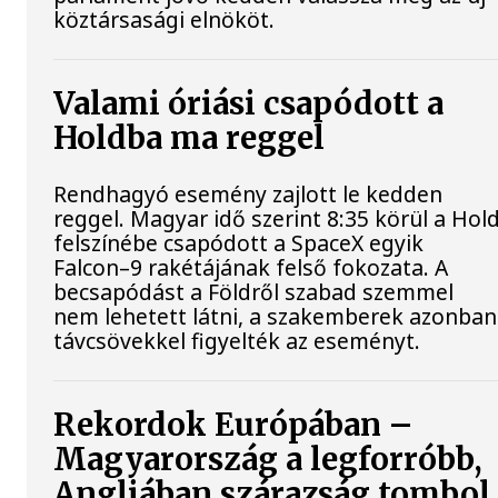
köztársasági elnököt.
Valami óriási csapódott a
Holdba ma reggel
Rendhagyó esemény zajlott le kedden
reggel. Magyar idő szerint 8:35 körül a Hol
felszínébe csapódott a SpaceX egyik
Falcon–9 rakétájának felső fokozata. A
becsapódást a Földről szabad szemmel
nem lehetett látni, a szakemberek azonban
távcsövekkel figyelték az eseményt.
Rekordok Európában –
Magyarország a legforróbb,
Angliában szárazság tombol