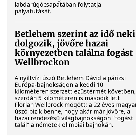
labdarúgócsapatában folytatja
pályafutását.
Betlehem szerint az idő neki
dolgozik, jövőre hazai
környezetben találna fogást
Wellbrockon
A nyíltvízi úszó Betlehem Dávid a párizsi
Európa-bajnokságon a keddi 10
kilométeren szerzett ezüstérmét követően,
szerdán 5 kilométeren is második lett
Florian Wellbrock mögött; a 22 éves magya
úszó bízik benne, hogy akár már jövőre, a
hazai rendezésű világbajnokságon "fogást
talál" a németek olimpiai bajnokán.