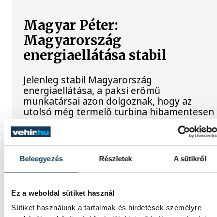
Magyar Péter:
Magyarország
energiaellátása stabil
Jelenleg stabil Magyarország
energiaellátása, a paksi erőmű
munkatársai azon dolgoznak, hogy az
utolsó még termelő turbina hibamentesen
működjön - közölte a miniszterelnök a
paksi erőműnél tett keddi látogatása
során.
Beleegyezés
Részletek
A sütikről
Játék közben fedezik fel a
tudomány világát a
Ez a weboldal sütiket használ
veszprémi gyerekek
Sütiket használunk a tartalmak és hirdetések személyre