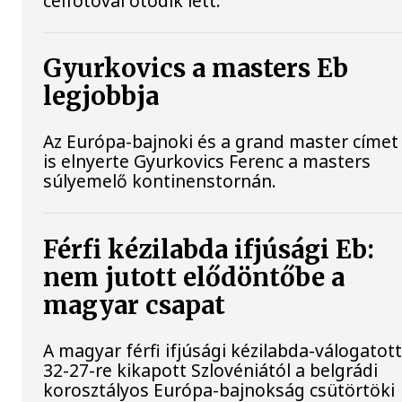
célfotóval ötödik lett.
Gyurkovics a masters Eb
legjobbja
Az Európa-bajnoki és a grand master címet
is elnyerte Gyurkovics Ferenc a masters
súlyemelő kontinenstornán.
Férfi kézilabda ifjúsági Eb:
nem jutott elődöntőbe a
magyar csapat
A magyar férfi ifjúsági kézilabda-válogatot
32-27-re kikapott Szlovéniától a belgrádi
korosztályos Európa-bajnokság csütörtöki