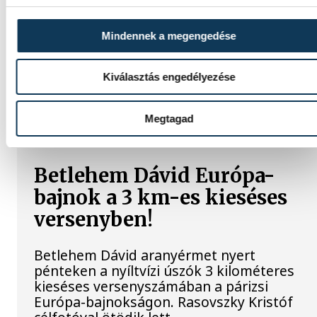
Betlehem Dávid azt mondta, kiváló
formában érzi magát, a sikere kulcsának
Mindennek a megengedése
pedig azt tartja, hogy szereti, amit csinál. A
olimpiai bronzérmes nyíltvízi úszó a magya
küldöttség első aranyérmét szerezte
Kiválasztás engedélyezése
pénteken a párizsi vizes Európa-
bajnokságon azzal, hogy megnyerte a
Megtagad
kieséses versenyt.
Betlehem Dávid Európa-
bajnok a 3 km-es kieséses
versenyben!
Betlehem Dávid aranyérmet nyert
pénteken a nyíltvízi úszók 3 kilométeres
kieséses versenyszámában a párizsi
Európa-bajnokságon. Rasovszky Kristóf