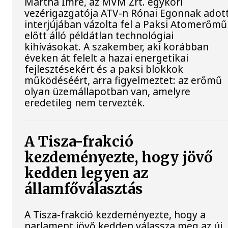
Mártha Imre, az MVM Zrt. egykori
vezérigazgatója ATV-n Rónai Egonnak adot
interjújában vázolta fel a Paksi Atomerőmű
előtt álló példátlan technológiai
kihívásokat. A szakember, aki korábban
éveken át felelt a hazai energetikai
fejlesztésekért és a paksi blokkok
működéséért, arra figyelmeztet: az erőmű
olyan üzemállapotban van, amelyre
eredetileg nem tervezték.
A Tisza-frakció
kezdeményezte, hogy jövő
kedden legyen az
államfőválasztás
A Tisza-frakció kezdeményezte, hogy a
parlament jövő kedden válassza meg az új