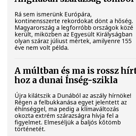
Rá sem ismerünk Európára,
kontinensszerte rekordokat dönt a hőség.
Magyarország a legforróbb országok közé
került, miközben az Egyesült Királyságban
olyan száraz júliust mértek, amilyenre 155
éve nem volt példa.
A múltban és ma is rossz hír
hoz a dunai Ínség-szikla
Újra kilátszik a Dunából az aszály hírnöke!
Régen a felbukkanása egyet jelentett az
éhínséggel, ma pedig a klímaváltozás
okozta extrém szárazságra hívja fel a
figyelmet. Elmeséljük a baljós kőtömb
történetét.