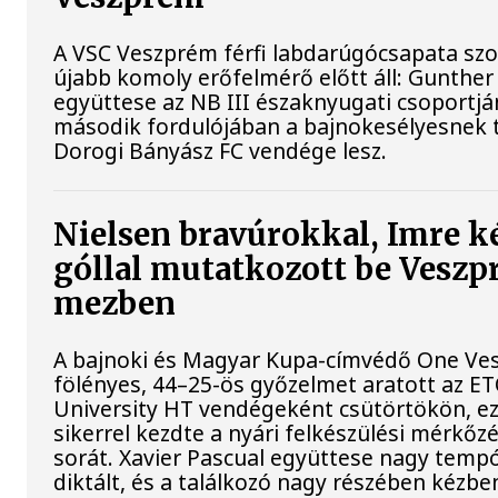
A VSC Veszprém férfi labdarúgócsapata s
újabb komoly erőfelmérő előtt áll: Gunther
együttese az NB III északnyugati csoportj
második fordulójában a bajnokesélyesnek t
Dorogi Bányász FC vendége lesz.
Nielsen bravúrokkal, Imre k
góllal mutatkozott be Vesz
mezben
A bajnoki és Magyar Kupa-címvédő One Ve
fölényes, 44–25-ös győzelmet aratott az E
University HT vendégeként csütörtökön, ez
sikerrel kezdte a nyári felkészülési mérkőz
sorát. Xavier Pascual együttese nagy temp
diktált, és a találkozó nagy részében kézbe