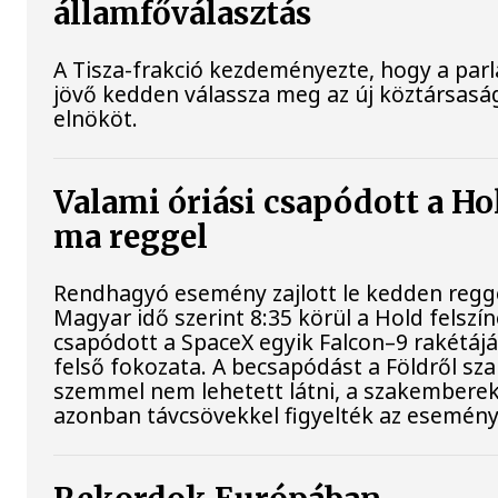
államfőválasztás
A Tisza-frakció kezdeményezte, hogy a par
jövő kedden válassza meg az új köztársasá
elnököt.
Valami óriási csapódott a Ho
ma reggel
Rendhagyó esemény zajlott le kedden regge
Magyar idő szerint 8:35 körül a Hold felszí
csapódott a SpaceX egyik Falcon–9 rakétáj
felső fokozata. A becsapódást a Földről sz
szemmel nem lehetett látni, a szakembere
azonban távcsövekkel figyelték az esemény