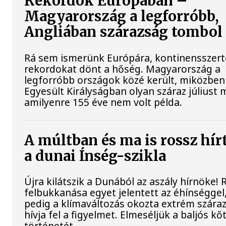
Rekordok Európában –
Magyarország a legforróbb,
Angliában szárazság tombol
Rá sem ismerünk Európára, kontinensszert
rekordokat dönt a hőség. Magyarország a
legforróbb országok közé került, miközben
Egyesült Királyságban olyan száraz júliust 
amilyenre 155 éve nem volt példa.
A múltban és ma is rossz hír
a dunai Ínség-szikla
Újra kilátszik a Dunából az aszály hírnöke!
felbukkanása egyet jelentett az éhínséggel
pedig a klímaváltozás okozta extrém szára
hívja fel a figyelmet. Elmeséljük a baljós k
történetét.