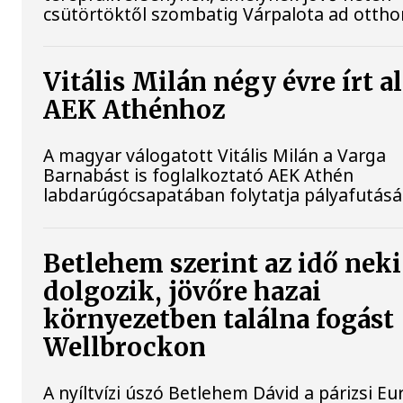
csütörtöktől szombatig Várpalota ad ottho
Vitális Milán négy évre írt al
AEK Athénhoz
A magyar válogatott Vitális Milán a Varga
Barnabást is foglalkoztató AEK Athén
labdarúgócsapatában folytatja pályafutásá
Betlehem szerint az idő neki
dolgozik, jövőre hazai
környezetben találna fogást
Wellbrockon
A nyíltvízi úszó Betlehem Dávid a párizsi Eu