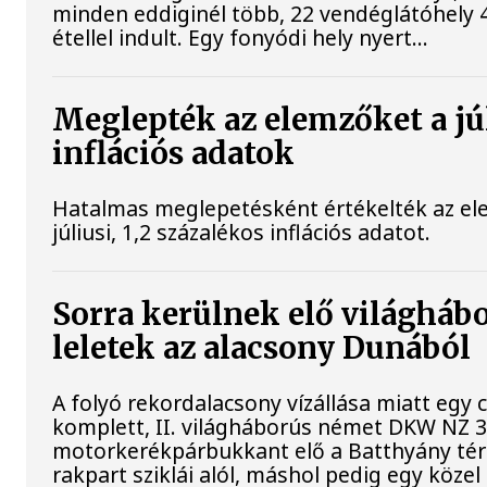
minden eddiginél több, 22 vendéglátóhely 
étellel indult. Egy fonyódi hely nyert...
Meglepték az elemzőket a jú
inflációs adatok
Hatalmas meglepetésként értékelték az el
júliusi, 1,2 százalékos inflációs adatot.
Sorra kerülnek elő világháb
leletek az alacsony Dunából
A folyó rekordalacsony vízállása miatt egy
komplett, II. világháborús német DKW NZ 
motorkerékpárbukkant elő a Batthyány tér
rakpart sziklái alól, máshol pedig egy közel