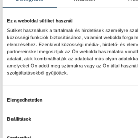
úszó a magyar küldöttség első aranyérmét
szerezte pénteken a párizsi vizes Európa-
bajnokságon azzal, hogy megnyerte a kies
Ez a weboldal sütiket használ
versenyt.
Sütiket használunk a tartalmak és hirdetések személyre sz
közösségi funkciók biztosításához, valamint weboldalforgal
Betlehem Dávid Európa-bajn
elemzéséhez. Ezenkívül közösségi média-, hirdető- és ele
partnereinkkel megosztjuk az Ön weboldalhasználatra vona
3 km-es kieséses versenyben
adatait, akik kombinálhatják az adatokat más olyan adatokka
amelyeket Ön adott meg számukra vagy az Ön által haszná
Betlehem Dávid aranyérmet nyert pénteke
szolgáltatásokból gyűjtöttek.
nyíltvízi úszók 3 kilométeres kieséses
versenyszámában a párizsi Európa-
bajnokságon. Rasovszky Kristóf célfotóval 
Hozzájárulás kiválasztása
lett.
Elengedhetetlen
Beállítások
Gyurkovics a masters Eb
legjobbja
Statisztikai