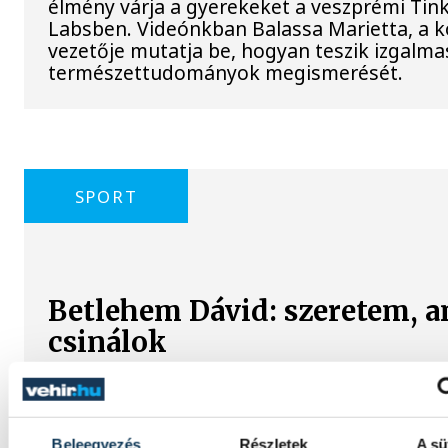
élmény várja a gyerekeket a veszprémi Tin
Labsben. Videónkban Balassa Marietta, a 
vezetője mutatja be, hogyan teszik izgalma
természettudományok megismerését.
SPORT
Betlehem Dávid: szeretem, a
csinálok
Betlehem Dávid azt mondta, kiváló formába
magát, a sikere kulcsának pedig azt tartja,
szereti, amit csinál. Az olimpiai bronzérmes 
Beleegyezés
Részletek
A sü