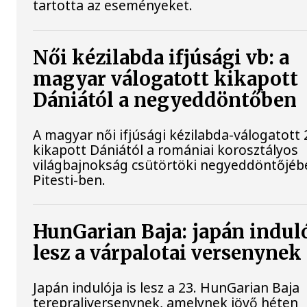
tartotta az eseményeket.
Női kézilabda ifjúsági vb: a
magyar válogatott kikapott
Dániától a negyeddöntőben
A magyar női ifjúsági kézilabda-válogatott 
kikapott Dániától a romániai korosztályos
világbajnokság csütörtöki negyeddöntőjéb
Pitesti-ben.
HunGarian Baja: japán induló
lesz a várpalotai versenynek
Japán indulója is lesz a 23. HunGarian Baja
terepraliversenynek, amelynek jövő héten