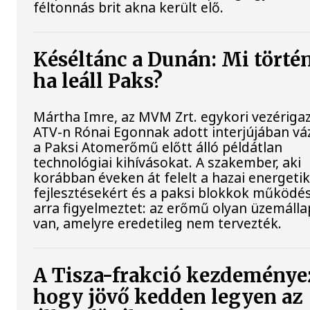
féltonnás brit akna került elő.
Késéltánc a Dunán: Mi történ
ha leáll Paks?
Mártha Imre, az MVM Zrt. egykori vezériga
ATV-n Rónai Egonnak adott interjújában váz
a Paksi Atomerőmű előtt álló példátlan
technológiai kihívásokat. A szakember, aki
korábban éveken át felelt a hazai energetik
fejlesztésekért és a paksi blokkok működés
arra figyelmeztet: az erőmű olyan üzemáll
van, amelyre eredetileg nem tervezték.
A Tisza-frakció kezdeménye
hogy jövő kedden legyen az