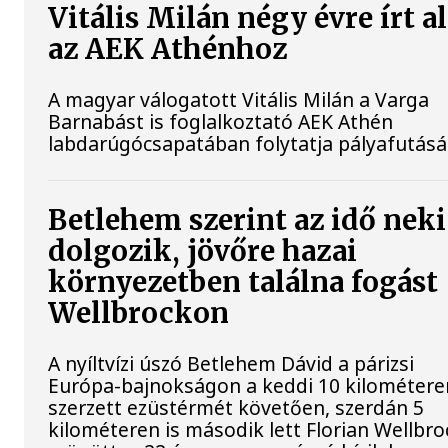
Vitális Milán négy évre írt a
az AEK Athénhoz
A magyar válogatott Vitális Milán a Varga
Barnabást is foglalkoztató AEK Athén
labdarúgócsapatában folytatja pályafutásá
Betlehem szerint az idő neki
dolgozik, jövőre hazai
környezetben találna fogást
Wellbrockon
A nyíltvízi úszó Betlehem Dávid a párizsi
Európa-bajnokságon a keddi 10 kilométere
szerzett ezüstérmét követően, szerdán 5
kilométeren is második lett Florian Wellbro