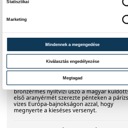
Statisztikai
SPORT
Marketing
Mindennek a megengedése
Betlehem Dávid: szeretem,
amit csinálok
Kiválasztás engedélyezése
Betlehem Dávid azt mondta, kiváló formáb
érzi magát, a sikere kulcsának pedig azt tar
Megtagad
hogy szereti, amit csinál. Az olimpiai
bronzérmes nyíltvízi úszó a magyar küldöt
első aranyérmét szerezte pénteken a párizs
vizes Európa-bajnokságon azzal, hogy
megnyerte a kieséses versenyt.