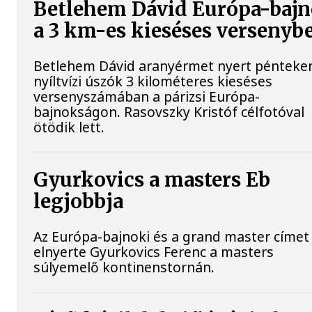
Betlehem Dávid Európa-baj
a 3 km-es kieséses versenyb
Betlehem Dávid aranyérmet nyert pénteke
nyíltvízi úszók 3 kilométeres kieséses
versenyszámában a párizsi Európa-
bajnokságon. Rasovszky Kristóf célfotóval
ötödik lett.
Gyurkovics a masters Eb
legjobbja
Az Európa-bajnoki és a grand master címet 
elnyerte Gyurkovics Ferenc a masters
súlyemelő kontinenstornán.