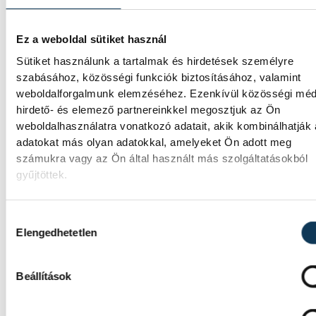
hogy az utolsó még termelő turbina
hibamentesen működjön - közölte a
Ez a weboldal sütiket használ
miniszterelnök a paksi erőműnél tett keddi
látogatása során.
Sütiket használunk a tartalmak és hirdetések személyre
szabásához, közösségi funkciók biztosításához, valamint
weboldalforgalmunk elemzéséhez. Ezenkívül közösségi méd
Játék közben fedezik fel a
hirdető- és elemező partnereinkkel megosztjuk az Ön
weboldalhasználatra vonatkozó adatait, akik kombinálhatják
tudomány világát a veszpré
adatokat más olyan adatokkal, amelyeket Ön adott meg
gyerekek
számukra vagy az Ön által használt más szolgáltatásokból
gyűjtöttek.
Látványos kísérletek, kreatív feladatok és 
sok élmény várja a gyerekeket a veszprémi
Hozzájárulás kiválasztása
Tinker Labsben. Videónkban Balassa Mariet
Elengedhetetlen
a központ vezetője mutatja be, hogyan tesz
izgalmassá a természettudományok
megismerését.
Beállítások