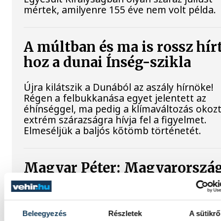
mértek, amilyenre 155 éve nem volt példa.
A múltban és ma is rossz hír
hoz a dunai Ínség-szikla
Újra kilátszik a Dunából az aszály hírnöke!
Régen a felbukkanása egyet jelentett az
éhínséggel, ma pedig a klímaváltozás okoz
extrém szárazságra hívja fel a figyelmet.
Elmeséljük a baljós kőtömb történetét.
Magyar Péter: Magyarorszá
energiaellátása stabil
Jelenleg stabil Magyarország energiaellátás
Beleegyezés
Részletek
A sütikrő
paksi erőmű munkatársai azon dolgoznak,