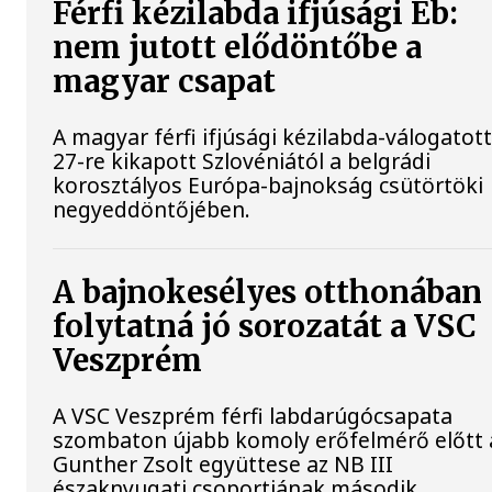
Férfi kézilabda ifjúsági Eb:
nem jutott elődöntőbe a
magyar csapat
A magyar férfi ifjúsági kézilabda-válogatott
27-re kikapott Szlovéniától a belgrádi
korosztályos Európa-bajnokság csütörtöki
negyeddöntőjében.
A bajnokesélyes otthonában
folytatná jó sorozatát a VSC
Veszprém
A VSC Veszprém férfi labdarúgócsapata
szombaton újabb komoly erőfelmérő előtt á
Gunther Zsolt együttese az NB III
északnyugati csoportjának második