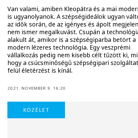
Van valami, amiben Kleopátra és a mai moder
is ugyanolyanok. A szépségideálok ugyan vált
az idők során, de az igényes és ápolt megjele
nem ismer megalkuvást. Csupán a technológi
alakult át, amikor is a szépségiparba betört a
modern lézeres technológia. Egy veszprémi
vállalkozás pedig nem kisebb célt tűzött ki, m
hogy a csúcsminőségű szépségipari szolgálta
felül életérzést is kínál.
2021. NOVEMBER 9. 16:20
KÖZÉLET