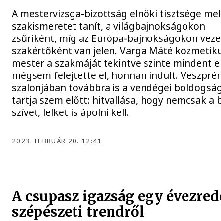
A mestervizsga-bizottság elnöki tisztsége mel
szakismeretet tanít, a világbajnokságokon
zsűriként, míg az Európa-bajnokságokon veze
szakértőként van jelen. Varga Máté kozmetik
mester a szakmáját tekintve szinte mindent el
mégsem felejtette el, honnan indult. Veszpré
szalonjában továbbra is a vendégei boldogsá
tartja szem előtt: hitvallása, hogy nemcsak a b
szívet, lelket is ápolni kell.
2023. FEBRUÁR 20. 12:41
A csupasz igazság egy évezred
szépészeti trendről