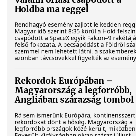
Holdba ma reggel
Rendhagyó esemény zajlott le kedden regge
Magyar idő szerint 8:35 körül a Hold felszí
csapódott a SpaceX egyik Falcon–9 rakétáj
felső fokozata. A becsapódást a Földről sz
szemmel nem lehetett látni, a szakembere
azonban távcsövekkel figyelték az esemény
Rekordok Európában –
Magyarország a legforróbb,
Angliában szárazság tombol
Rá sem ismerünk Európára, kontinensszert
rekordokat dönt a hőség. Magyarország a
legforróbb országok közé került, miközben
Egyesült Királyságban olyan száraz júliust