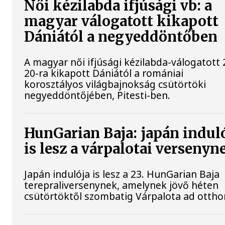
Női kézilabda ifjúsági vb: a
magyar válogatott kikapott
Dániától a negyeddöntőben
A magyar női ifjúsági kézilabda-válogatott 
20-ra kikapott Dániától a romániai
korosztályos világbajnokság csütörtöki
negyeddöntőjében, Pitesti-ben.
HunGarian Baja: japán indul
is lesz a várpalotai versenyn
Japán indulója is lesz a 23. HunGarian Baja
terepraliversenynek, amelynek jövő héten
csütörtöktől szombatig Várpalota ad ottho