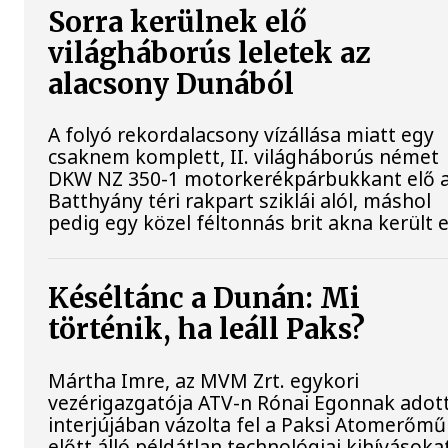
Sorra kerülnek elő
világháborús leletek az
alacsony Dunából
A folyó rekordalacsony vízállása miatt egy
csaknem komplett, II. világháborús német
DKW NZ 350-1 motorkerékpárbukkant elő 
Batthyány téri rakpart sziklái alól, máshol
pedig egy közel féltonnás brit akna került e
Késéltánc a Dunán: Mi
történik, ha leáll Paks?
Mártha Imre, az MVM Zrt. egykori
vezérigazgatója ATV-n Rónai Egonnak adot
interjújában vázolta fel a Paksi Atomerőmű
előtt álló példátlan technológiai kihívásokat