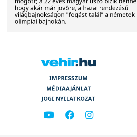
mögött; a 22 éves magyar úszó bízik benne
hogy akár már jövőre, a hazai rendezésű
világbajnokságon "fogást talál" a németek
olimpiai bajnokán.
IMPRESSZUM
MÉDIAAJÁNLAT
JOGI NYILATKOZAT