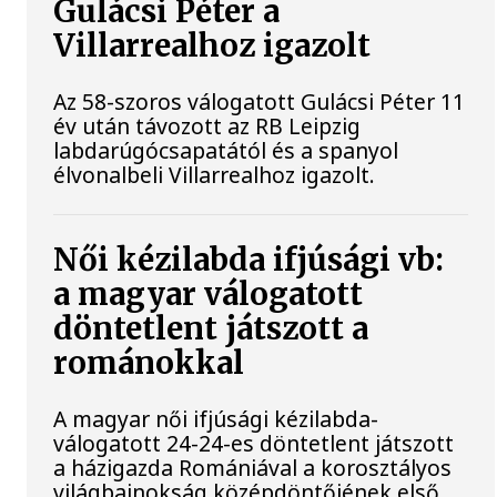
Gulácsi Péter a
Villarrealhoz igazolt
Az 58-szoros válogatott Gulácsi Péter 11
év után távozott az RB Leipzig
labdarúgócsapatától és a spanyol
élvonalbeli Villarrealhoz igazolt.
Női kézilabda ifjúsági vb:
a magyar válogatott
döntetlent játszott a
románokkal
A magyar női ifjúsági kézilabda-
válogatott 24-24-es döntetlent játszott
a házigazda Romániával a korosztályos
világbajnokság középdöntőjének első