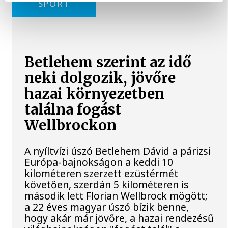
SPORT
Betlehem szerint az idő
neki dolgozik, jövőre
hazai környezetben
találna fogást
Wellbrockon
A nyíltvízi úszó Betlehem Dávid a párizsi
Európa-bajnokságon a keddi 10
kilométeren szerzett ezüstérmét
követően, szerdán 5 kilométeren is
második lett Florian Wellbrock mögött;
a 22 éves magyar úszó bízik benne,
hogy akár már jövőre, a hazai rendezésű