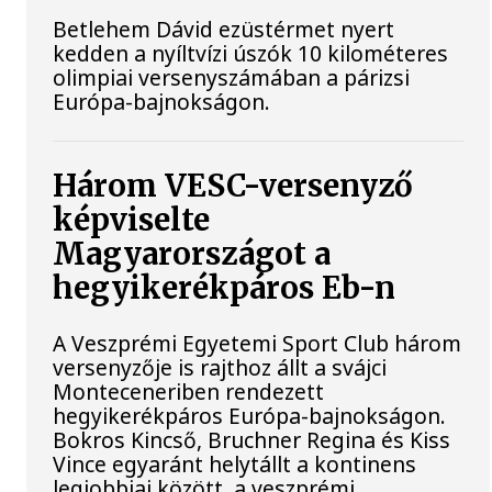
Betlehem Dávid ezüstérmet nyert
kedden a nyíltvízi úszók 10 kilométeres
olimpiai versenyszámában a párizsi
Európa-bajnokságon.
Három VESC-versenyző
képviselte
Magyarországot a
hegyikerékpáros Eb-n
A Veszprémi Egyetemi Sport Club három
versenyzője is rajthoz állt a svájci
Monteceneriben rendezett
hegyikerékpáros Európa-bajnokságon.
Bokros Kincső, Bruchner Regina és Kiss
Vince egyaránt helytállt a kontinens
legjobbjai között, a veszprémi