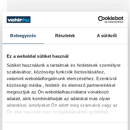
Mi történik a
balatonalmádi
teniszpályák körül?
Beleegyezés
Részletek
A sütikről
Bérleti vita, megszakadt
egyeztetések és egy
Ez a weboldal sütiket használ
tisztázatlan jogi eljárás
Sütiket használunk a tartalmak és hirdetések személyre
szabásához, közösségi funkciók biztosításához,
Évtizedes hagyomány, hat salakos
valamint weboldalforgalmunk elemzéséhez. Ezenkívül
pálya, utánpótlás-nevelés és egy hosszú
közösségi média-, hirdető- és elemező partnereinkkel
távra megkötött bérleti szerződés áll az
megosztjuk az Ön weboldalhasználatra vonatkozó
egyik oldalon. A másikon az
adatait, akik kombinálhatják az adatokat más olyan
önkormányzat, amely szerint a
adatokkal, amelyeket Ön adott meg számukra vagy az
Balatonalmádi Tenisz Klub aránytalanul
Ön által használt más szolgáltatásokból gyűjtöttek.
alacsony összegért használja a városi
területet. Megkerestük az egyesület két
képviselőjét és a polgármestert is, hogy
Hozzájárulás kiválasztása