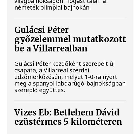
világbajnokságon "fogást talál" a
németek olimpiai bajnokán.
Gulácsi Péter
győzelemmel mutatkozott
be a Villarrealban
Gulácsi Péter kezdőként szerepelt új
csapata, a Villarreal szerdai
edzőmérkőzésén, melyet 1-0-ra nyert
meg a spanyol labdarúgó-bajnokságban
szereplő együttes.
Vizes Eb: Betlehem Dávid
ezüstérmes 5 kilométeren