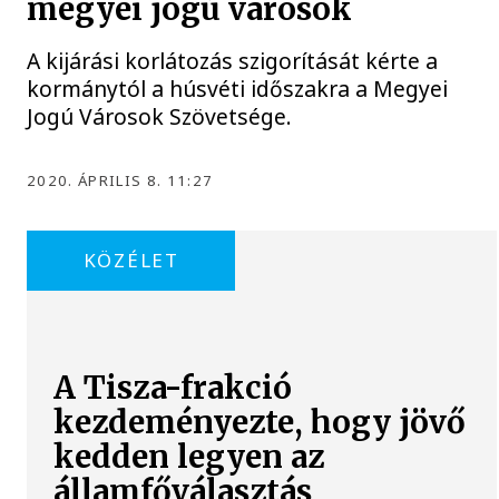
megyei jogú városok
A kijárási korlátozás szigorítását kérte a
kormánytól a húsvéti időszakra a Megyei
Jogú Városok Szövetsége.
2020. ÁPRILIS 8. 11:27
KÖZÉLET
A Tisza-frakció
kezdeményezte, hogy jövő
kedden legyen az
államfőválasztás