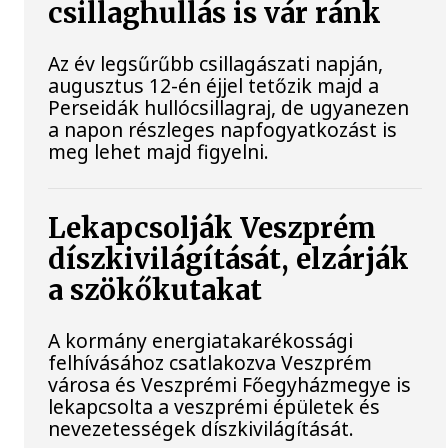
csillaghullás is vár ránk
Az év legsűrűbb csillagászati napján,
augusztus 12-én éjjel tetőzik majd a
Perseidák hullócsillagraj, de ugyanezen
a napon részleges napfogyatkozást is
meg lehet majd figyelni.
Lekapcsolják Veszprém
díszkivilágítását, elzárják
a szökőkutakat
A kormány energiatakarékossági
felhívásához csatlakozva Veszprém
városa és Veszprémi Főegyházmegye is
lekapcsolta a veszprémi épületek és
nevezetességek díszkivilágítását.