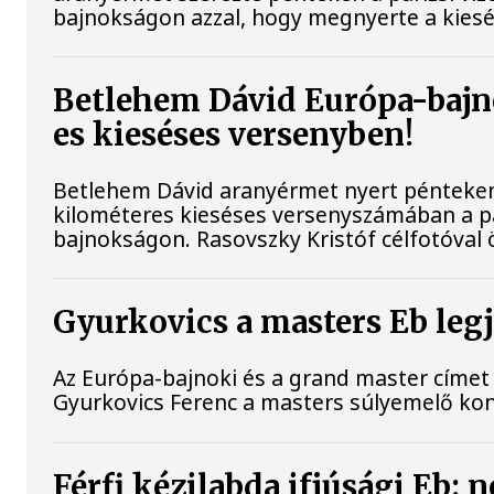
bajnokságon azzal, hogy megnyerte a kiesé
Betlehem Dávid Európa-bajn
es kieséses versenyben!
Betlehem Dávid aranyérmet nyert pénteken a
kilométeres kieséses versenyszámában a pá
bajnokságon. Rasovszky Kristóf célfotóval ö
Gyurkovics a masters Eb leg
Az Európa-bajnoki és a grand master címet 
Gyurkovics Ferenc a masters súlyemelő ko
Férfi kézilabda ifjúsági Eb: 