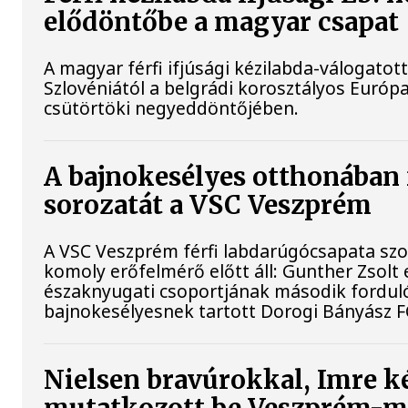
elődöntőbe a magyar csapat
A magyar férfi ifjúsági kézilabda-válogatot
Szlovéniától a belgrádi korosztályos Euró
csütörtöki negyeddöntőjében.
A bajnokesélyes otthonában 
sorozatát a VSC Veszprém
A VSC Veszprém férfi labdarúgócsapata s
komoly erőfelmérő előtt áll: Gunther Zsolt 
északnyugati csoportjának második fordul
bajnokesélyesnek tartott Dorogi Bányász F
Nielsen bravúrokkal, Imre ké