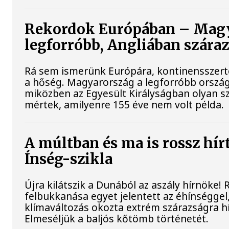
Rekordok Európában – Magy
legforróbb, Angliában szára
Rá sem ismerünk Európára, kontinensszert
a hőség. Magyarország a legforróbb ország
miközben az Egyesült Királyságban olyan sz
mértek, amilyenre 155 éve nem volt példa.
A múltban és ma is rossz hír
Ínség-szikla
Újra kilátszik a Dunából az aszály hírnöke!
felbukkanása egyet jelentett az éhínséggel
klímaváltozás okozta extrém szárazságra hív
Elmeséljük a baljós kőtömb történetét.