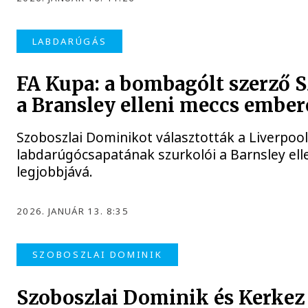
LABDARÚGÁS
FA Kupa: a bombagólt szerző S
a Bransley elleni meccs embe
Szoboszlai Dominikot választották a Liverpoo
labdarúgócsapatának szurkolói a Barnsley ell
legjobbjává.
2026. JANUÁR 13. 8:35
SZOBOSZLAI DOMINIK
Szoboszlai Dominik és Kerkez 