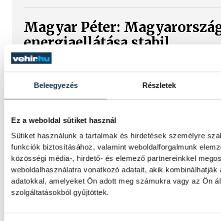
Magyar Péter: Magyarorszá
energiaellátása stabil
Jelenleg stabil Magyarország energiaellátá
munkatársai azon dolgoznak, hogy az utol
Beleegyezés
Részletek
turbina hibamentesen működjön - közölte a
paksi erőműnél tett keddi látogatása során
Ez a weboldal sütiket használ
Játék közben fedezik fel a 
Sütiket használunk a tartalmak és hirdetések személyre sz
funkciók biztosításához, valamint weboldalforgalmunk elem
világát a veszprémi gyereke
közösségi média-, hirdető- és elemező partnereinkkel mego
weboldalhasználatra vonatkozó adatait, akik kombinálhatják
Látványos kísérletek, kreatív feladatok és
adatokkal, amelyeket Ön adott meg számukra vagy az Ön ál
várja a gyerekeket a veszprémi Tinker Lab
szolgáltatásokból gyűjtöttek.
Balassa Marietta, a központ vezetője muta
teszik izgalmassá a természettudományok