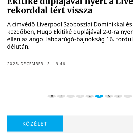
Ekitiké duplájával nyert a Liv
rekorddal tért vissza
A címvédő Liverpool Szoboszlai Dominikkal és
kezdőben, Hugo Ekitiké duplájával 2-0-ra nye
ellen az angol labdarúgó-bajnokság 16. fordu
délután.
2025. DECEMBER 13. 19:46
...
3
4
5
6
7
...
KÖZÉLET