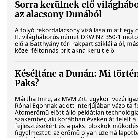
Sorra kerülnek elő világhábo
az alacsony Dunából
A folyó rekordalacsony vízállása miatt egy
II. világháborús német DKW NZ 350-1 mot
elő a Batthyány téri rakpart sziklái alól, m
közel féltonnás brit akna került elő.
Késéltánc a Dunán: Mi történi
Paks?
Mártha Imre, az MVM Zrt. egykori vezériga
Rónai Egonnak adott interjújában vázolta fe
Atomerőmű előtt álló példátlan technológia
szakember, aki korábban éveken át felelt a 
fejlesztésekért és a paksi blokkok működés
figyelmeztet: az erőmű olyan üzemállapotb