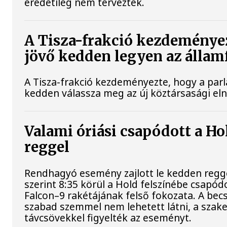
eredetileg nem tervezték.
A Tisza-frakció kezdeménye
jövő kedden legyen az állam
A Tisza-frakció kezdeményezte, hogy a par
kedden válassza meg az új köztársasági el
Valami óriási csapódott a H
reggel
Rendhagyó esemény zajlott le kedden regg
szerint 8:35 körül a Hold felszínébe csapód
Falcon–9 rakétájának felső fokozata. A bec
szabad szemmel nem lehetett látni, a sza
távcsövekkel figyelték az eseményt.