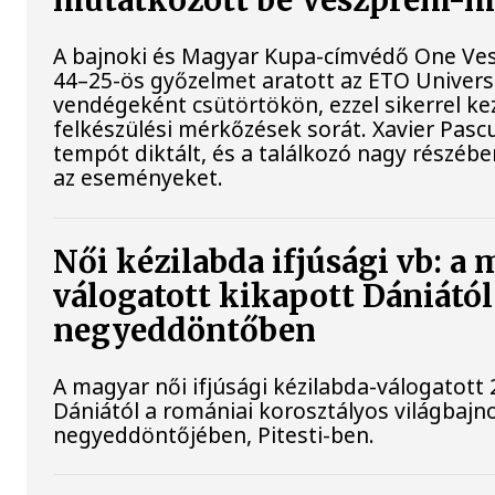
mutatkozott be Veszprém-
A bajnoki és Magyar Kupa-címvédő One Ve
44–25-ös győzelmet aratott az ETO Univers
vendégeként csütörtökön, ezzel sikerrel ke
felkészülési mérkőzések sorát. Xavier Pasc
tempót diktált, és a találkozó nagy részéb
az eseményeket.
Női kézilabda ifjúsági vb: a
válogatott kikapott Dániától
negyeddöntőben
A magyar női ifjúsági kézilabda-válogatott 
Dániától a romániai korosztályos világbajn
negyeddöntőjében, Pitesti-ben.