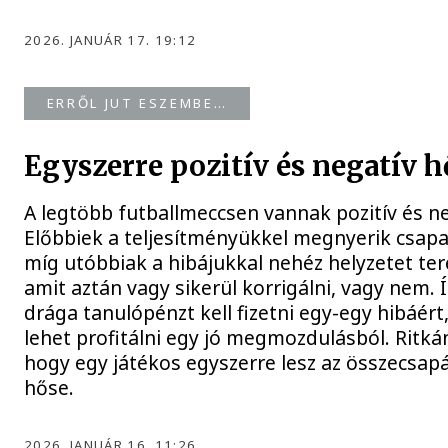
2026. JANUÁR 17. 19:12
ERRŐL JUT ESZEMBE…
Egyszerre pozitív és negatív 
A legtöbb futballmeccsen vannak pozitív és n
Előbbiek a teljesítményükkel megnyerik csap
míg utóbbiak a hibájukkal nehéz helyzetet te
amit aztán vagy sikerül korrigálni, vagy nem. 
drága tanulópénzt kell fizetni egy-egy hibáér
lehet profitálni egy jó megmozdulásból. Ritká
hogy egy játékos egyszerre lesz az összecsapá
hőse.
2026. JANUÁR 16. 11:26