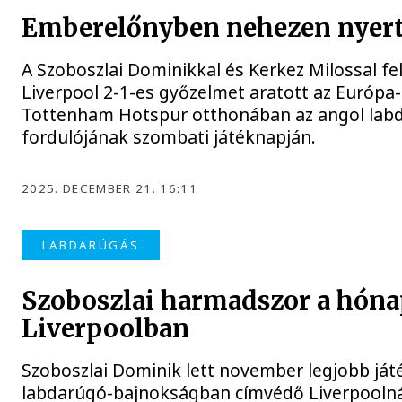
Emberelőnyben nehezen nyert
A Szoboszlai Dominikkal és Kerkez Milossal fe
Liverpool 2-1-es győzelmet aratott az Európa
Tottenham Hotspur otthonában az angol lab
fordulójának szombati játéknapján.
2025. DECEMBER 21. 16:11
LABDARÚGÁS
Szoboszlai harmadszor a hóna
Liverpoolban
Szoboszlai Dominik lett november legjobb ját
labdarúgó-bajnokságban címvédő Liverpoolná