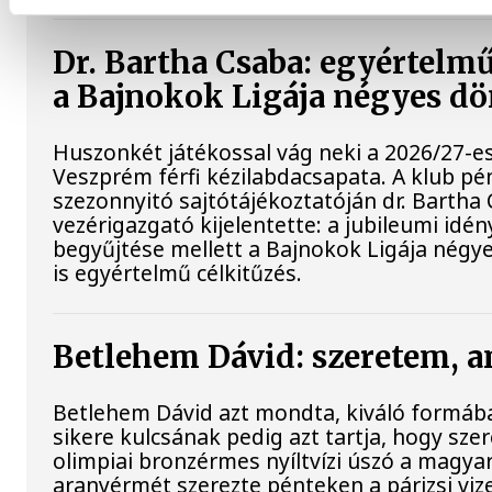
Dr. Bartha Csaba: egyértelmű
a Bajnokok Ligája négyes dö
Huszonkét játékossal vág neki a 2026/27-e
Veszprém férfi kézilabdacsapata. A klub pé
szezonnyitó sajtótájékoztatóján dr. Bartha
vezérigazgató kijelentette: a jubileumi idé
begyűjtése mellett a Bajnokok Ligája négy
is egyértelmű célkitűzés.
Betlehem Dávid: szeretem, a
Betlehem Dávid azt mondta, kiváló formába
sikere kulcsának pedig azt tartja, hogy szere
olimpiai bronzérmes nyíltvízi úszó a magya
aranyérmét szerezte pénteken a párizsi viz