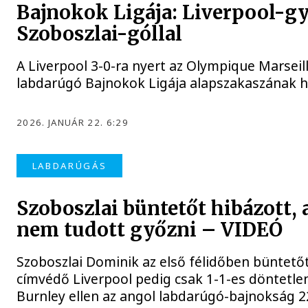
Bajnokok Ligája: Liverpool-g
Szoboszlai-góllal
A Liverpool 3-0-ra nyert az Olympique Marsei
labdarúgó Bajnokok Ligája alapszakaszának h
2026. JANUÁR 22. 6:29
LABDARÚGÁS
Szoboszlai büntetőt hibázott, 
nem tudott győzni – VIDEÓ
Szoboszlai Dominik az első félidőben büntetőt
címvédő Liverpool pedig csak 1-1-es döntetlen
Burnley ellen az angol labdarúgó-bajnokság 2