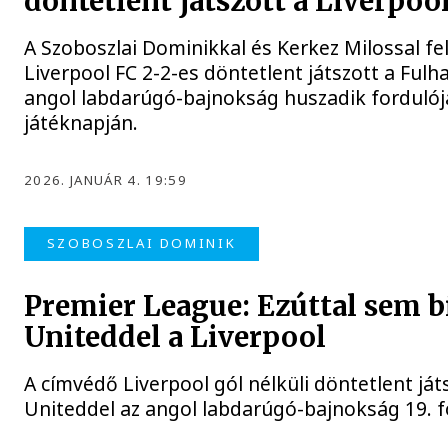
döntetlent játszott a Liverpoo
A Szoboszlai Dominikkal és Kerkez Milossal fe
Liverpool FC 2-2-es döntetlent játszott a Ful
angol labdarúgó-bajnokság huszadik fordulój
játéknapján.
2026. JANUÁR 4. 19:59
SZOBOSZLAI DOMINIK
Premier League: Ezúttal sem bí
Uniteddel a Liverpool
A címvédő Liverpool gól nélküli döntetlent já
Uniteddel az angol labdarúgó-bajnokság 19. f