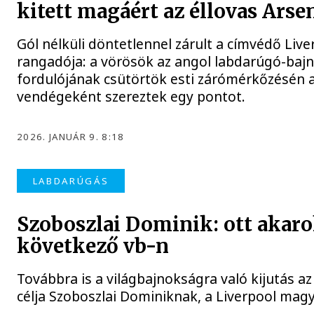
kitett magáért az éllovas Arsen
Gól nélküli döntetlennel zárult a címvédő Live
rangadója: a vörösök az angol labdarúgó-baj
fordulójának csütörtök esti zárómérkőzésén a
vendégeként szereztek egy pontot.
2026. JANUÁR 9. 8:18
LABDARÚGÁS
Szoboszlai Dominik: ott akaro
következő vb-n
Továbbra is a világbajnokságra való kijutás a
célja Szoboszlai Dominiknak, a Liverpool magy