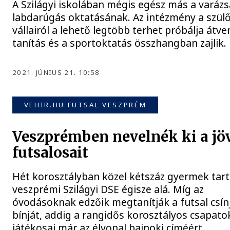
A Szilágyi iskolában mégis egész más a varázs
labdarúgás oktatásának. Az intézmény a szül
vállairól a lehető legtöbb terhet próbálja átven
tanítás és a sportoktatás összhangban zajlik.
2021. JÚNIUS 21. 10:58
VEHIR.HU FUTSAL VESZPRÉM
Veszprémben nevelnék ki a jö
futsalosait
Hét korosztályban közel kétszáz gyermek tart
veszprémi Szilágyi DSE égisze alá. Míg az
óvodásoknak edzőik megtanítják a futsal csín
bínját, addig a rangidős korosztályos csapato
játékosai már az élvonal bajnoki címéért