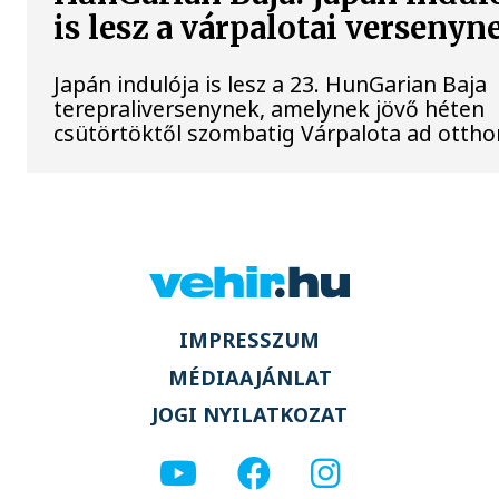
is lesz a várpalotai versenyn
Japán indulója is lesz a 23. HunGarian Baja
terepraliversenynek, amelynek jövő héten
csütörtöktől szombatig Várpalota ad ottho
IMPRESSZUM
MÉDIAAJÁNLAT
JOGI NYILATKOZAT