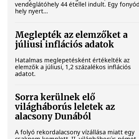
vendéglátóhely 44 étellel indult. Egy fonyód
hely nyert...
Meglepték az elemzőket a
júliusi inflációs adatok
Hatalmas meglepetésként értékelték az
elemzők a júliusi, 1,2 százalékos inflációs
adatot.
Sorra kerülnek elő
világháborús leletek az
alacsony Dunából
A folyó rekordalacsony vízállása miatt egy
csaknem komplett, II. világháborús német