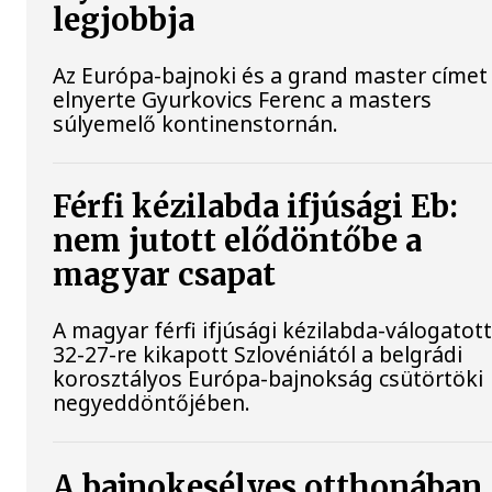
legjobbja
Az Európa-bajnoki és a grand master címet 
elnyerte Gyurkovics Ferenc a masters
súlyemelő kontinenstornán.
Férfi kézilabda ifjúsági Eb:
nem jutott elődöntőbe a
magyar csapat
A magyar férfi ifjúsági kézilabda-válogatot
32-27-re kikapott Szlovéniától a belgrádi
korosztályos Európa-bajnokság csütörtöki
negyeddöntőjében.
A bajnokesélyes otthonában