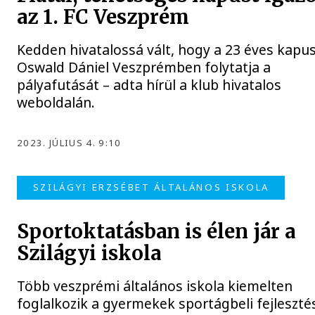
az 1. FC Veszprém
Kedden hivatalossá vált, hogy a 23 éves kapus
Oswald Dániel Veszprémben folytatja a
pályafutását – adta hírül a klub hivatalos
weboldalán.
2023. JÚLIUS 4. 9:10
SZILÁGYI ERZSÉBET ÁLTALÁNOS ISKOLA
Sportoktatásban is élen jár a
Szilágyi iskola
Több veszprémi általános iskola kiemelten
foglalkozik a gyermekek sportágbeli fejleszté