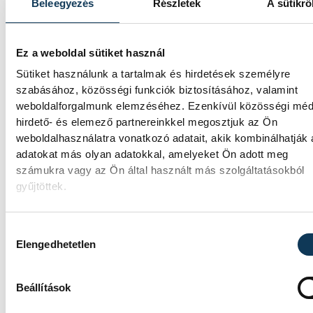
Beleegyezés
Részletek
A sütikrő
Játék közben fedezik fel a
tudomány világát a veszpré
Ez a weboldal sütiket használ
gyerekek
Sütiket használunk a tartalmak és hirdetések személyre
szabásához, közösségi funkciók biztosításához, valamint
Látványos kísérletek, kreatív feladatok és 
weboldalforgalmunk elemzéséhez. Ezenkívül közösségi méd
sok élmény várja a gyerekeket a veszprémi
hirdető- és elemező partnereinkkel megosztjuk az Ön
Tinker Labsben. Videónkban Balassa Mariet
weboldalhasználatra vonatkozó adatait, akik kombinálhatják
a központ vezetője mutatja be, hogyan tesz
izgalmassá a természettudományok
adatokat más olyan adatokkal, amelyeket Ön adott meg
megismerését.
számukra vagy az Ön által használt más szolgáltatásokból
gyűjtöttek.
Hozzájárulás kiválasztása
Elengedhetetlen
SPORT
Beállítások