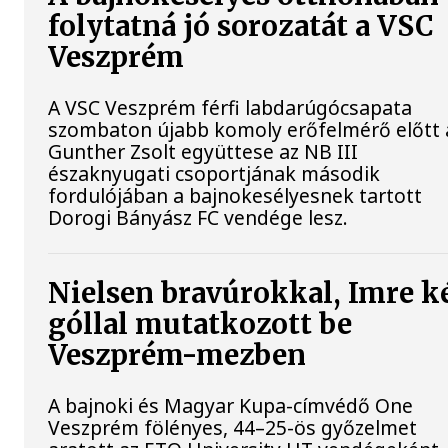
folytatná jó sorozatát a VSC
Veszprém
A VSC Veszprém férfi labdarúgócsapata
szombaton újabb komoly erőfelmérő előtt á
Gunther Zsolt együttese az NB III
északnyugati csoportjának második
fordulójában a bajnokesélyesnek tartott
Dorogi Bányász FC vendége lesz.
Nielsen bravúrokkal, Imre k
góllal mutatkozott be
Veszprém-mezben
A bajnoki és Magyar Kupa-címvédő One
Veszprém fölényes, 44–25-ös győzelmet