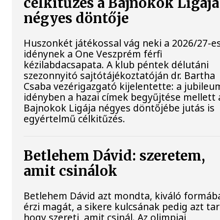
célkitűzés a Bajnokok Ligája
négyes döntője
Huszonkét játékossal vág neki a 2026/27-e
idénynek a One Veszprém férfi
kézilabdacsapata. A klub péntek délutáni
szezonnyitó sajtótájékoztatóján dr. Bartha
Csaba vezérigazgató kijelentette: a jubileu
idényben a hazai címek begyűjtése mellett 
Bajnokok Ligája négyes döntőjébe jutás is
egyértelmű célkitűzés.
Betlehem Dávid: szeretem,
amit csinálok
Betlehem Dávid azt mondta, kiváló formáb
érzi magát, a sikere kulcsának pedig azt tar
hogy szereti, amit csinál. Az olimpiai