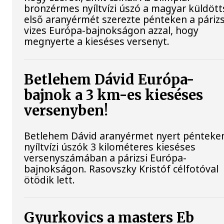
bronzérmes nyíltvízi úszó a magyar küldöt
első aranyérmét szerezte pénteken a párizs
vizes Európa-bajnokságon azzal, hogy
megnyerte a kieséses versenyt.
Betlehem Dávid Európa-
bajnok a 3 km-es kieséses
versenyben!
Betlehem Dávid aranyérmet nyert pénteke
nyíltvízi úszók 3 kilométeres kieséses
versenyszámában a párizsi Európa-
bajnokságon. Rasovszky Kristóf célfotóval
ötödik lett.
Gyurkovics a masters Eb