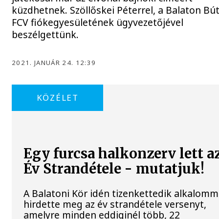
küzdhetnek. Szöllőskei Péterrel, a Balaton Bú
FCV fiókegyesületének ügyvezetőjével
beszélgettünk.
2021. JANUÁR 24. 12:39
KÖZÉLET
Egy furcsa halkonzerv lett a
Év Strandétele - mutatjuk!
A Balatoni Kör idén tizenkettedik alkalomm
hirdette meg az év strandétele versenyt,
amelyre minden eddiginél több, 22