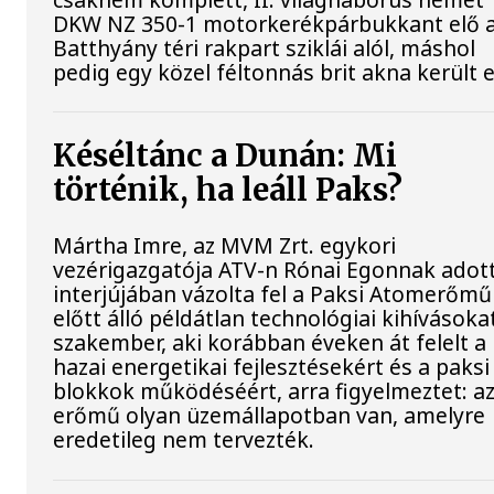
DKW NZ 350-1 motorkerékpárbukkant elő 
Batthyány téri rakpart sziklái alól, máshol
pedig egy közel féltonnás brit akna került e
Késéltánc a Dunán: Mi
történik, ha leáll Paks?
Mártha Imre, az MVM Zrt. egykori
vezérigazgatója ATV-n Rónai Egonnak adot
interjújában vázolta fel a Paksi Atomerőmű
előtt álló példátlan technológiai kihívásokat
szakember, aki korábban éveken át felelt a
hazai energetikai fejlesztésekért és a paksi
blokkok működéséért, arra figyelmeztet: a
erőmű olyan üzemállapotban van, amelyre
eredetileg nem tervezték.