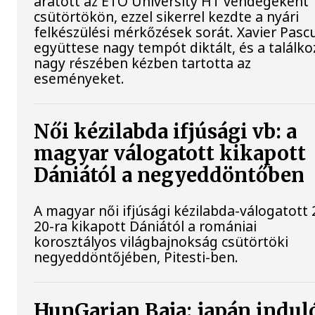
aratott az ETO University HT vendégeként
csütörtökön, ezzel sikerrel kezdte a nyári
felkészülési mérkőzések sorát. Xavier Pasc
együttese nagy tempót diktált, és a találko
nagy részében kézben tartotta az
eseményeket.
Női kézilabda ifjúsági vb: a
magyar válogatott kikapott
Dániától a negyeddöntőben
A magyar női ifjúsági kézilabda-válogatott 
20-ra kikapott Dániától a romániai
korosztályos világbajnokság csütörtöki
negyeddöntőjében, Pitesti-ben.
HunGarian Baja: japán indul