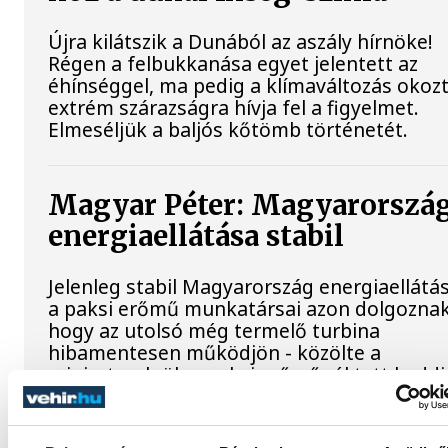
Újra kilátszik a Dunából az aszály hírnöke!
Régen a felbukkanása egyet jelentett az
éhínséggel, ma pedig a klímaváltozás okoz
extrém szárazságra hívja fel a figyelmet.
Elmeséljük a baljós kőtömb történetét.
Magyar Péter: Magyarorszá
energiaellátása stabil
Jelenleg stabil Magyarország energiaellátás
a paksi erőmű munkatársai azon dolgoznak
hogy az utolsó még termelő turbina
hibamentesen működjön - közölte a
miniszterelnök a paksi erőműnél tett keddi
látogatása során.