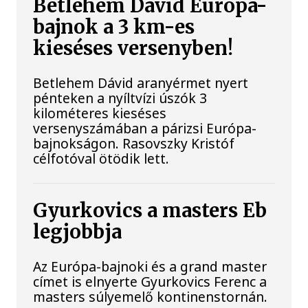
Betlehem Dávid Európa-
bajnok a 3 km-es
kieséses versenyben!
Betlehem Dávid aranyérmet nyert
pénteken a nyíltvízi úszók 3
kilométeres kieséses
versenyszámában a párizsi Európa-
bajnokságon. Rasovszky Kristóf
célfotóval ötödik lett.
Gyurkovics a masters Eb
legjobbja
Az Európa-bajnoki és a grand master
címet is elnyerte Gyurkovics Ferenc a
masters súlyemelő kontinenstornán.