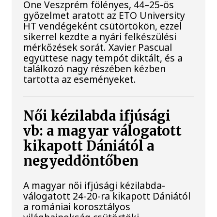
One Veszprém fölényes, 44–25-ös
győzelmet aratott az ETO University
HT vendégeként csütörtökön, ezzel
sikerrel kezdte a nyári felkészülési
mérkőzések sorát. Xavier Pascual
együttese nagy tempót diktált, és a
találkozó nagy részében kézben
tartotta az eseményeket.
Női kézilabda ifjúsági
vb: a magyar válogatott
kikapott Dániától a
negyeddöntőben
A magyar női ifjúsági kézilabda-
válogatott 24-20-ra kikapott Dániától
a romániai korosztályos