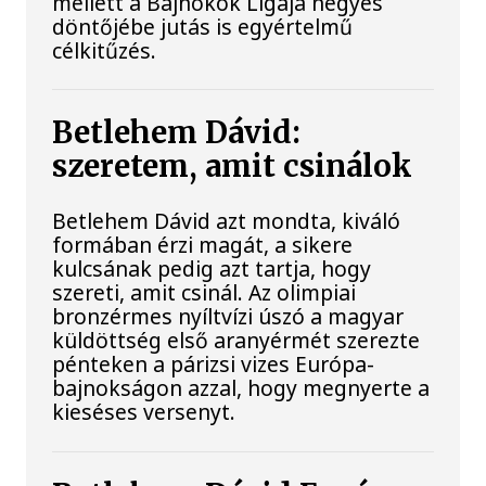
mellett a Bajnokok Ligája négyes
döntőjébe jutás is egyértelmű
célkitűzés.
Betlehem Dávid:
szeretem, amit csinálok
Betlehem Dávid azt mondta, kiváló
formában érzi magát, a sikere
kulcsának pedig azt tartja, hogy
szereti, amit csinál. Az olimpiai
bronzérmes nyíltvízi úszó a magyar
küldöttség első aranyérmét szerezte
pénteken a párizsi vizes Európa-
bajnokságon azzal, hogy megnyerte a
kieséses versenyt.