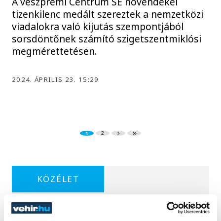
A veszprémi Centrum SE növendékei
tizenkilenc medált szereztek a nemzetközi
viadalokra való kijutás szempontjából
sorsdöntőnek számító szigetszentmiklósi
megmérettetésen.
2024. ÁPRILIS 23. 15:29
1
2
KÖZÉLET