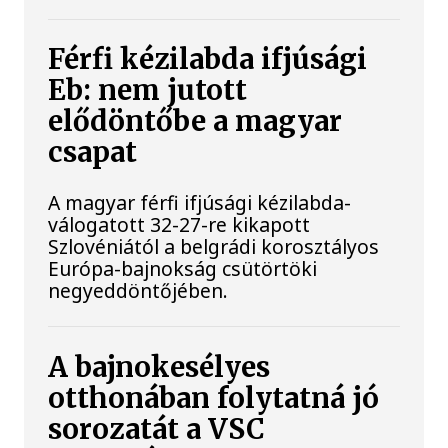
Férfi kézilabda ifjúsági
Eb: nem jutott
elődöntőbe a magyar
csapat
A magyar férfi ifjúsági kézilabda-
válogatott 32-27-re kikapott
Szlovéniától a belgrádi korosztályos
Európa-bajnokság csütörtöki
negyeddöntőjében.
A bajnokesélyes
otthonában folytatná jó
sorozatát a VSC