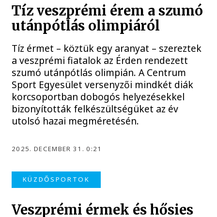
Tíz veszprémi érem a szumó
utánpótlás olimpiáról
Tíz érmet – köztük egy aranyat – szereztek
a veszprémi fiatalok az Érden rendezett
szumó utánpótlás olimpián. A Centrum
Sport Egyesület versenyzői mindkét diák
korcsoportban dobogós helyezésekkel
bizonyították felkészültségüket az év
utolsó hazai megméretésén.
2025. DECEMBER 31. 0:21
KÜZDŐSPORTOK
Veszprémi érmek és hősies