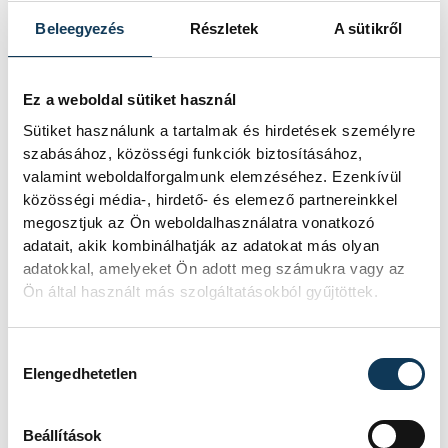
Egy furcsa halkonzerv
Beleegyezés
Részletek
A sütikről
lett az Év Strandétele -
mutatjuk!
Ez a weboldal sütiket használ
Sütiket használunk a tartalmak és hirdetések személyre
A Balatoni Kör idén tizenkettedik
szabásához, közösségi funkciók biztosításához,
alkalommal hirdette meg az év
valamint weboldalforgalmunk elemzéséhez. Ezenkívül
strandétele versenyt, amelyre minden
közösségi média-, hirdető- és elemező partnereinkkel
eddiginél több, 22 vendéglátóhely 44
megosztjuk az Ön weboldalhasználatra vonatkozó
étellel indult. Egy fonyódi hely nyert...
adatait, akik kombinálhatják az adatokat más olyan
adatokkal, amelyeket Ön adott meg számukra vagy az
Ön által használt más szolgáltatásokból gyűjtöttek.
Meglepték az elemzőket
a júliusi inflációs adatok
Hozzájárulás kiválasztása
Elengedhetetlen
Hatalmas meglepetésként értékelték
az elemzők a júliusi, 1,2 százalékos
inflációs adatot.
Beállítások