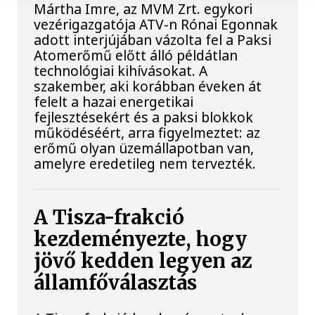
Mártha Imre, az MVM Zrt. egykori
vezérigazgatója ATV-n Rónai Egonnak
adott interjújában vázolta fel a Paksi
Atomerőmű előtt álló példátlan
technológiai kihívásokat. A
szakember, aki korábban éveken át
felelt a hazai energetikai
fejlesztésekért és a paksi blokkok
működéséért, arra figyelmeztet: az
erőmű olyan üzemállapotban van,
amelyre eredetileg nem tervezték.
A Tisza-frakció
kezdeményezte, hogy
jövő kedden legyen az
államfőválasztás