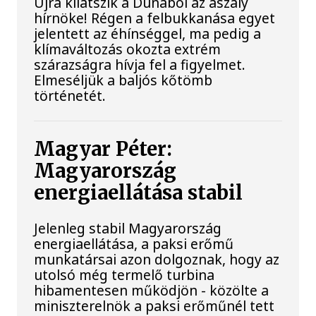
Újra kilátszik a Dunából az aszály
hírnöke! Régen a felbukkanása egyet
jelentett az éhínséggel, ma pedig a
klímaváltozás okozta extrém
szárazságra hívja fel a figyelmet.
Elmeséljük a baljós kőtömb
történetét.
Magyar Péter:
Magyarország
energiaellátása stabil
Jelenleg stabil Magyarország
energiaellátása, a paksi erőmű
munkatársai azon dolgoznak, hogy az
utolsó még termelő turbina
hibamentesen működjön - közölte a
miniszterelnök a paksi erőműnél tett