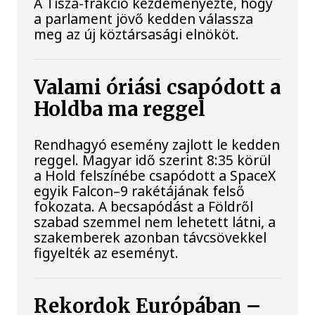
A Tisza-frakció kezdeményezte, hogy
a parlament jövő kedden válassza
meg az új köztársasági elnököt.
Valami óriási csapódott a
Holdba ma reggel
Rendhagyó esemény zajlott le kedden
reggel. Magyar idő szerint 8:35 körül
a Hold felszínébe csapódott a SpaceX
egyik Falcon–9 rakétájának felső
fokozata. A becsapódást a Földről
szabad szemmel nem lehetett látni, a
szakemberek azonban távcsövekkel
figyelték az eseményt.
Rekordok Európában –