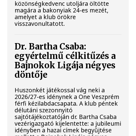
közönségkedvenc utoljára öltötte
magára a bakonyiak 24-es mezét,
amelyet a klub örökre
visszavonultatott.
Dr. Bartha Csaba:
egyértelmű célkitűzés a
Bajnokok Ligája négyes
döntője
Huszonkét játékossal vág neki a
2026/27-es idénynek a One Veszprém
férfi kézilabdacsapata. A klub péntek
délutáni szezonnyitó
sajtótájékoztatóján dr. Bartha Csaba
vezérigazgató kijelentette: a jubileumi
idényben a hazai címek begyűjtése