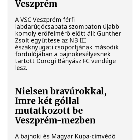
Veszprém
A VSC Veszprém férfi
labdarúgócsapata szombaton újabb
komoly erőfelmérő előtt áll: Gunther
Zsolt együttese az NB III
északnyugati csoportjának második
fordulójában a bajnokesélyesnek
tartott Dorogi Bányász FC vendége
lesz.
Nielsen bravúrokkal,
Imre két góllal
mutatkozott be
Veszprém-mezben
A bajnoki és Magyar Kupa-címvédő