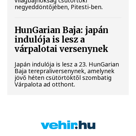
világbajnokság csütörtöki
negyeddöntőjében, Pitesti-ben.
HunGarian Baja: japán
indulója is lesz a
várpalotai versenynek
Japán indulója is lesz a 23. HunGarian
Baja terepraliversenynek, amelynek
jövő héten csütörtöktől szombatig
Várpalota ad otthont.