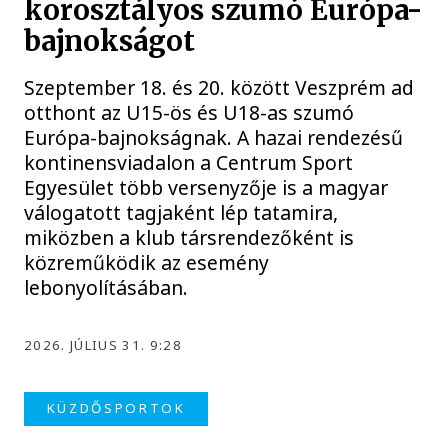
korosztályos szumó Európa-
bajnokságot
Szeptember 18. és 20. között Veszprém ad
otthont az U15-ös és U18-as szumó
Európa-bajnokságnak. A hazai rendezésű
kontinensviadalon a Centrum Sport
Egyesület több versenyzője is a magyar
válogatott tagjaként lép tatamira,
miközben a klub társrendezőként is
közreműködik az esemény
lebonyolításában.
2026. JÚLIUS 31. 9:28
KÜZDŐSPORTOK