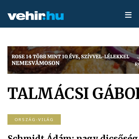
TALMÁCSI GÁBO
ORSZÁG-VILÁG
Schmidt Ádám: nagy dicsőség