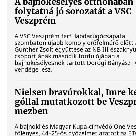
A bajnokesélyes otthonában
folytatná jó sorozatát a VSC
Veszprém
A VSC Veszprém férfi labdarúgócsapata
szombaton újabb komoly erőfelmérő előtt á
Gunther Zsolt együttese az NB III északnyu
csoportjának második fordulójában a
bajnokesélyesnek tartott Dorogi Bányász F
vendége lesz.
Nielsen bravúrokkal, Imre k
góllal mutatkozott be Vesz
mezben
A bajnoki és Magyar Kupa-címvédő One Ve
fölényes, 44–25-ös győzelmet aratott az E