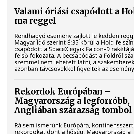
Valami óriási csapódott a Ho
ma reggel
Rendhagyó esemény zajlott le kedden regge
Magyar idő szerint 8:35 körül a Hold felszí
csapódott a SpaceX egyik Falcon–9 rakétáj
felső fokozata. A becsapódást a Földről sz
szemmel nem lehetett látni, a szakembere
azonban távcsövekkel figyelték az esemény
Rekordok Európában –
Magyarország a legforróbb,
Angliában szárazság tombol
Rá sem ismerünk Európára, kontinensszert
rekordokat dönt a hőség. Magyarország a