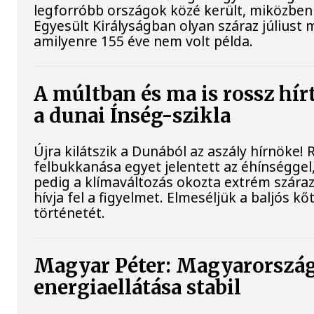
legforróbb országok közé került, miközben
Egyesült Királyságban olyan száraz júliust 
amilyenre 155 éve nem volt példa.
A múltban és ma is rossz hír
a dunai Ínség-szikla
Újra kilátszik a Dunából az aszály hírnöke!
felbukkanása egyet jelentett az éhínséggel
pedig a klímaváltozás okozta extrém szára
hívja fel a figyelmet. Elmeséljük a baljós k
történetét.
Magyar Péter: Magyarorszá
energiaellátása stabil