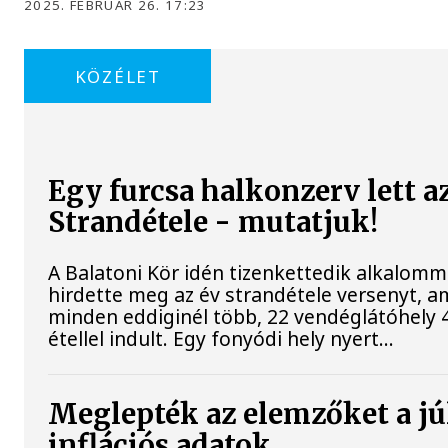
2025. FEBRUÁR 26. 17:23
KÖZÉLET
Egy furcsa halkonzerv lett a
Strandétele - mutatjuk!
A Balatoni Kör idén tizenkettedik alkalomm
hirdette meg az év strandétele versenyt, a
minden eddiginél több, 22 vendéglátóhely 
étellel indult. Egy fonyódi hely nyert...
Meglepték az elemzőket a jú
inflációs adatok