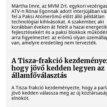
Mártha Imre, az MVM Zrt. egykori vezériga
ATV-n Rónai Egonnak adott interjújában vá
fel a Paksi Atomerőmű előtt álló példátlan
technológiai kihívásokat. A szakember, aki
korábban éveken át felelt a hazai energetik
fejlesztésekért és a paksi blokkok működés
arra figyelmeztet: az erőmű olyan üzemáll
van, amelyre eredetileg nem tervezték.
A Tisza-frakció kezdeménye
hogy jövő kedden legyen az
államfőválasztás
A Tisza-frakció kezdeményezte, hogy a par
jövő kedden válassza meg az új köztársasá
elnököt.