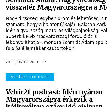
visszatér Magyarországra a 
Nagy dicsőség, egyben öröm és lehetőség is 
számára, hogy a balatonfőkajári Balaton Park 
idén a gyorsaságimotoros-világbajnokság, va
Superbike-vb magyarországi fordulóját is
lebonyolíthatja – mondta Schmidt Ádám sport
felelős államtitkár csütörtökön.
2025. JÚNIUS 26. 13:37
VEHÍR21 PODCAST
Vehir21 podcast: Idén nyáron
Magyarországra érkezik a
kétkeréken száguldó cirkusz