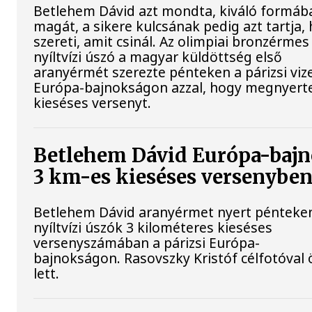
Betlehem Dávid azt mondta, kiváló formába
magát, a sikere kulcsának pedig azt tartja,
szereti, amit csinál. Az olimpiai bronzérmes
nyíltvízi úszó a magyar küldöttség első
aranyérmét szerezte pénteken a párizsi viz
Európa-bajnokságon azzal, hogy megnyert
kieséses versenyt.
Betlehem Dávid Európa-bajn
3 km-es kieséses versenyben
Betlehem Dávid aranyérmet nyert pénteke
nyíltvízi úszók 3 kilométeres kieséses
versenyszámában a párizsi Európa-
bajnokságon. Rasovszky Kristóf célfotóval 
lett.