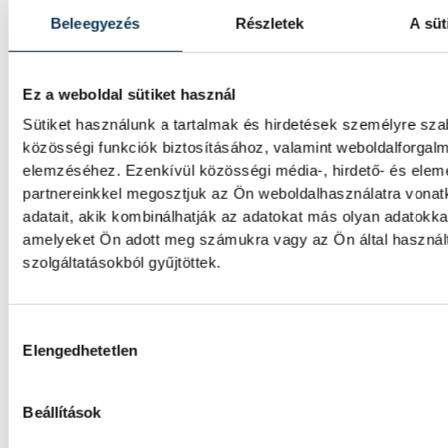
Beleegyezés
Részletek
A süt
SPORT
Ez a weboldal sütiket használ
Sütiket használunk a tartalmak és hirdetések személyre sz
közösségi funkciók biztosításához, valamint weboldalforgal
A gólok mellett a könnyek i
elemzéséhez. Ezenkívül közösségi média-, hirdető- és ele
potyogtak – Gasper Marguc
partnereinkkel megosztjuk az Ön weboldalhasználatra vona
adatait, akik kombinálhatják az adatokat más olyan adatokka
elköszönt Veszprémtől
amelyeket Ön adott meg számukra vagy az Ön által haszná
szolgáltatásokból gyűjtöttek.
Érzelmekben és gólokban gazdag gálamérk
láthatott a veszprémi közönség péntek est
One Veszprém idénybeli első hazai mérkőz
Hozzájárulás kiválasztása
fölényesen nyert a szlovén RK Celje ellen, a
Elengedhetetlen
azonban Gasper Marguc búcsúja miatt ma
örökre emlékezetes. A szlovén közönségke
utoljára öltötte magára a bakonyiak 24-es 
Beállítások
amelyet a klub örökre visszavonultatott.