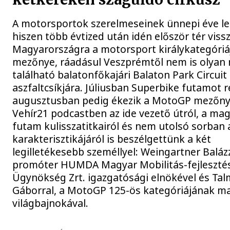
A motorsportok szerelmeseinek ünnepi éve le
hiszen több évtized után idén először tér viss
Magyarországra a motorsport királykategóri
mezőnye, ráadásul Veszprémtől nem is olyan
található balatonfőkajári Balaton Park Circuit
aszfaltcsíkjára. Júliusban Superbike futamot 
augusztusban pedig ékezik a MotoGP mezőny
Vehír21 podcastben az ide vezető útról, a ma
futam kulisszatitkairól és nem utolsó sorban 
karakterisztikájáról is beszélgettünk a két
legilletékesebb személlyel: Weingartner Balázz
promóter HUMDA Magyar Mobilitás-fejleszté
Ügynökség Zrt. igazgatósági elnökével és Tal
Gáborral, a MotoGP 125-ös kategóriájának m
világbajnokával.