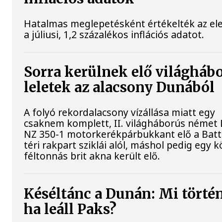
Hatalmas meglepetésként értékelték az e
a júliusi, 1,2 százalékos inflációs adatot.
Sorra kerülnek elő világháb
leletek az alacsony Dunából
A folyó rekordalacsony vízállása miatt egy
csaknem komplett, II. világháborús néme
NZ 350-1 motorkerékpárbukkant elő a Bat
téri rakpart sziklái alól, máshol pedig egy k
féltonnás brit akna került elő.
Késéltánc a Dunán: Mi történ
ha leáll Paks?