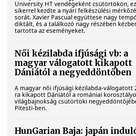
University HT vendégeként csütörtökön, ez
sikerrel kezdte a nyári felkészülési mérkőz
sorát. Xavier Pascual együttese nagy temp
diktált, és a találkozó nagy részében kézbe
tartotta az eseményeket.
Női kézilabda ifjúsági vb: a
magyar válogatott kikapott
Dániától a negyeddöntőben
A magyar női ifjúsági kézilabda-válogatott 
ra kikapott Dániától a romániai korosztály
világbajnokság csütörtöki negyeddöntőjéb
Pitesti-ben.
HunGarian Baja: japán induló