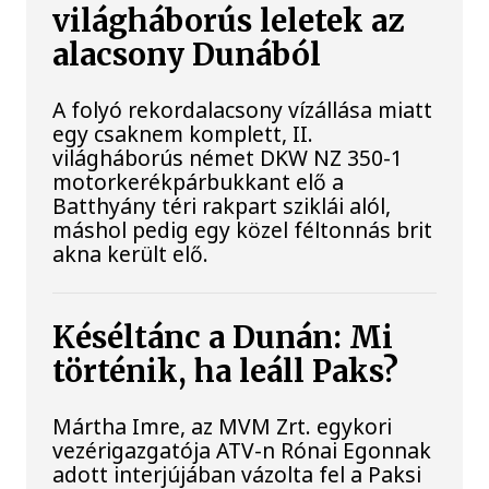
világháborús leletek az
alacsony Dunából
A folyó rekordalacsony vízállása miatt
egy csaknem komplett, II.
világháborús német DKW NZ 350-1
motorkerékpárbukkant elő a
Batthyány téri rakpart sziklái alól,
máshol pedig egy közel féltonnás brit
akna került elő.
Késéltánc a Dunán: Mi
történik, ha leáll Paks?
Mártha Imre, az MVM Zrt. egykori
vezérigazgatója ATV-n Rónai Egonnak
adott interjújában vázolta fel a Paksi