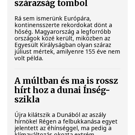
szárazság tombol
Rá sem ismerünk Európára,
kontinensszerte rekordokat dönt a
hőség. Magyarország a legforróbb
országok közé került, miközben az
Egyesült Királyságban olyan száraz
júliust mértek, amilyenre 155 éve nem
volt példa.
A múltban és ma is rossz
hírt hoz a dunai Ínség-
szikla
Újra kilátszik a Dunából az aszály
hírnöke! Régen a felbukkanása egyet
jelentett az éhínséggel, ma pedig a
klímaváltozás okozta extrém