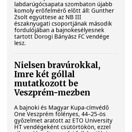
labdarúgócsapata szombaton újabb
komoly erőfelmérő előtt áll: Gunther
Zsolt együttese az NB III
északnyugati csoportjának második
fordulójában a bajnokesélyesnek
tartott Dorogi Bányász FC vendége
lesz.
Nielsen bravúrokkal,
Imre két góllal
mutatkozott be
Veszprém-mezben
A bajnoki és Magyar Kupa-címvédő
One Veszprém fölényes, 44–25-ös
győzelmet aratott az ETO University
HT vendégeként csütörtökön, ezzel