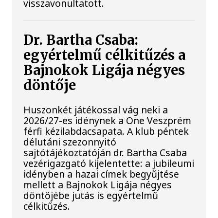
visszavonultatott.
Dr. Bartha Csaba:
egyértelmű célkitűzés a
Bajnokok Ligája négyes
döntője
Huszonkét játékossal vág neki a
2026/27-es idénynek a One Veszprém
férfi kézilabdacsapata. A klub péntek
délutáni szezonnyitó
sajtótájékoztatóján dr. Bartha Csaba
vezérigazgató kijelentette: a jubileumi
idényben a hazai címek begyűjtése
mellett a Bajnokok Ligája négyes
döntőjébe jutás is egyértelmű
célkitűzés.