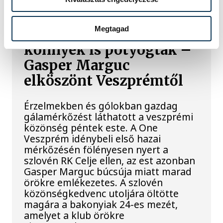
Megtagad
A gólok mellett a
könnyek is potyogtak –
Gasper Marguc
elköszönt Veszprémtől
Érzelmekben és gólokban gazdag
gálamérkőzést láthatott a veszprémi
közönség péntek este. A One
Veszprém idénybeli első hazai
mérkőzésén fölényesen nyert a
szlovén RK Celje ellen, az est azonban
Gasper Marguc búcsúja miatt marad
örökre emlékezetes. A szlovén
közönségkedvenc utoljára öltötte
magára a bakonyiak 24-es mezét,
amelyet a klub örökre