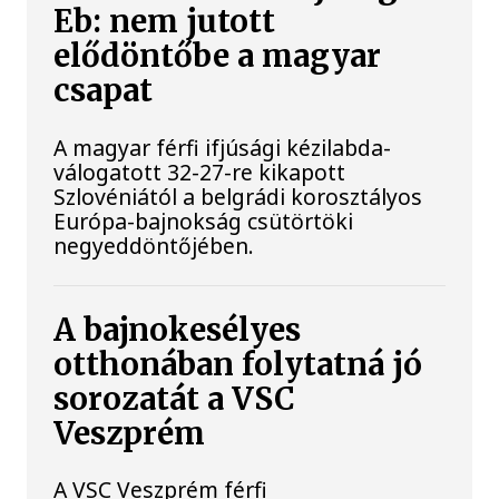
Eb: nem jutott
elődöntőbe a magyar
csapat
A magyar férfi ifjúsági kézilabda-
válogatott 32-27-re kikapott
Szlovéniától a belgrádi korosztályos
Európa-bajnokság csütörtöki
negyeddöntőjében.
A bajnokesélyes
otthonában folytatná jó
sorozatát a VSC
Veszprém
A VSC Veszprém férfi