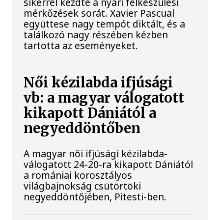
sikerrel kezdte a nyári felkészülési
mérkőzések sorát. Xavier Pascual
együttese nagy tempót diktált, és a
találkozó nagy részében kézben
tartotta az eseményeket.
Női kézilabda ifjúsági
vb: a magyar válogatott
kikapott Dániától a
negyeddöntőben
A magyar női ifjúsági kézilabda-
válogatott 24-20-ra kikapott Dániától
a romániai korosztályos
világbajnokság csütörtöki
negyeddöntőjében, Pitesti-ben.