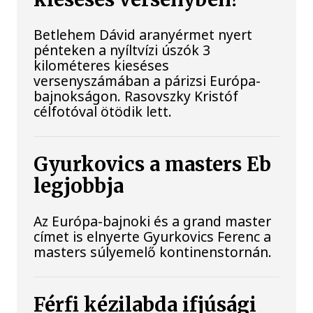
Betlehem Dávid aranyérmet nyert
pénteken a nyíltvízi úszók 3
kilométeres kieséses
versenyszámában a párizsi Európa-
bajnokságon. Rasovszky Kristóf
célfotóval ötödik lett.
Gyurkovics a masters Eb
legjobbja
Az Európa-bajnoki és a grand master
címet is elnyerte Gyurkovics Ferenc a
masters súlyemelő kontinenstornán.
Férfi kézilabda ifjúsági