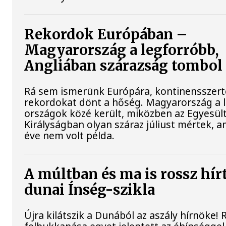
Rekordok Európában –
Magyarország a legforróbb,
Angliában szárazság tombol
Rá sem ismerünk Európára, kontinensszert
rekordokat dönt a hőség. Magyarország a 
országok közé került, miközben az Egyesül
Királyságban olyan száraz júliust mértek, a
éve nem volt példa.
A múltban és ma is rossz hír
dunai Ínség-szikla
Újra kilátszik a Dunából az aszály hírnöke!