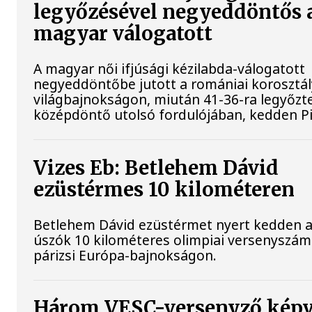
legyőzésével negyeddöntős 
magyar válogatott
A magyar női ifjúsági kézilabda-válogatott
negyeddöntőbe jutott a romániai korosztá
világbajnokságon, miután 41-36-ra legyőzte
középdöntő utolsó fordulójában, kedden Pi
Vizes Eb: Betlehem Dávid
ezüstérmes 10 kilométeren
Betlehem Dávid ezüstérmet nyert kedden a n
úszók 10 kilométeres olimpiai versenyszá
párizsi Európa-bajnokságon.
Három VESC-versenyző képv