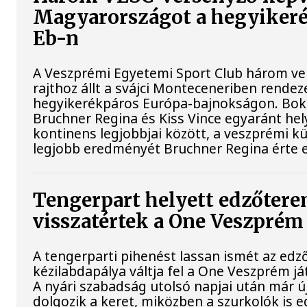
Magyarországot a hegyiker
Eb-n
A Veszprémi Egyetemi Sport Club három ver
rajthoz állt a svájci Monteceneriben rendez
hegyikerékpáros Európa-bajnokságon. Bokr
Bruchner Regina és Kiss Vince egyaránt hely
kontinens legjobbjai között, a veszprémi k
legjobb eredményét Bruchner Regina érte e
Tengerpart helyett edzőtere
visszatértek a One Veszprém 
A tengerparti pihenést lassan ismét az edz
kézilabdapálya váltja fel a One Veszprém já
A nyári szabadság utolsó napjai után már ú
dolgozik a keret, miközben a szurkolók is e