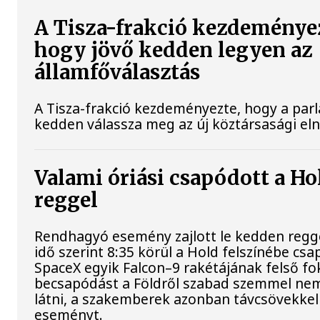
A Tisza-frakció kezdeménye
hogy jövő kedden legyen az
államfőválasztás
A Tisza-frakció kezdeményezte, hogy a par
kedden válassza meg az új köztársasági el
Valami óriási csapódott a H
reggel
Rendhagyó esemény zajlott le kedden regg
idő szerint 8:35 körül a Hold felszínébe csa
SpaceX egyik Falcon–9 rakétájának felső fo
becsapódást a Földről szabad szemmel nem
látni, a szakemberek azonban távcsövekkel 
eseményt.