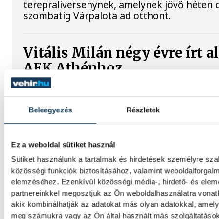
terepraliversenynek, amelynek jövő héten 
szombatig Várpalota ad otthont.
Vitális Milán négy évre írt al
AEK Athénhoz
A magyar válogatott Vitális Milán a Varga B
foglalkoztató AEK Athén labdarúgócsapat
Beleegyezés
Részletek
folytatja pályafutását.
Ez a weboldal sütiket használ
Betlehem szerint az idő neki
Sütiket használunk a tartalmak és hirdetések személyre sz
dolgozik, jövőre hazai körn
közösségi funkciók biztosításához, valamint weboldalforgal
találna fogást Wellbrockon
elemzéséhez. Ezenkívül közösségi média-, hirdető- és ele
partnereinkkel megosztjuk az Ön weboldalhasználatra vonatk
A nyíltvízi úszó Betlehem Dávid a párizsi Eu
akik kombinálhatják az adatokat más olyan adatokkal, amely
bajnokságon a keddi 10 kilométeren szerze
meg számukra vagy az Ön által használt más szolgáltatásokb