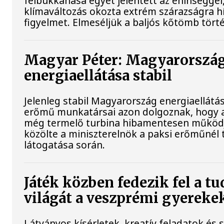
felbukkanása egyet jelentett az éhínséggel
klímaváltozás okozta extrém szárazságra hív
figyelmet. Elmeséljük a baljós kőtömb tört
Magyar Péter: Magyarorszá
energiaellátása stabil
Jelenleg stabil Magyarország energiaellátás
erőmű munkatársai azon dolgoznak, hogy a
még termelő turbina hibamentesen működ
közölte a miniszterelnök a paksi erőműnél 
látogatása során.
Játék közben fedezik fel a 
világát a veszprémi gyereke
Látványos kísérletek, kreatív feladatok és 