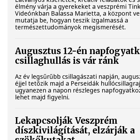
élmény várja a gyerekeket a veszprémi Tin
Videónkban Balassa Marietta, a központ ve
mutatja be, hogyan teszik izgalmassá a
természettudományok megismerését.
Augusztus 12-én napfogyatk
csillaghullás is vár ránk
Az év legsűrűbb csillagászati napján, augu
éjjel tetőzik majd a Perseidák hullócsillagraj
ugyanezen a napon részleges napfogyatko
lehet majd figyelni.
Lekapcsolják Veszprém
díszkivilágítását, elzárják a