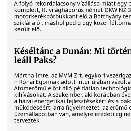
A folyó rekordalacsony vízállása miatt egy
komplett, II. világháborús német DKW NZ 
motorkerékpárbukkant elő a Batthyány tér
sziklái alól, máshol pedig egy közel féltonn
került elő.
Késéltánc a Dunán: Mi történ
leáll Paks?
Mártha Imre, az MVM Zrt. egykori vezériga
n Rónai Egonnak adott interjújában vázolta 
Atomerőmű előtt álló példátlan technológia
kihívásokat. A szakember, aki korábban évek
a hazai energetikai fejlesztésekért és a pa
működéséért, arra figyelmeztet: az erőmű 
üzemállapotban van, amelyre eredetileg n
tervezték.