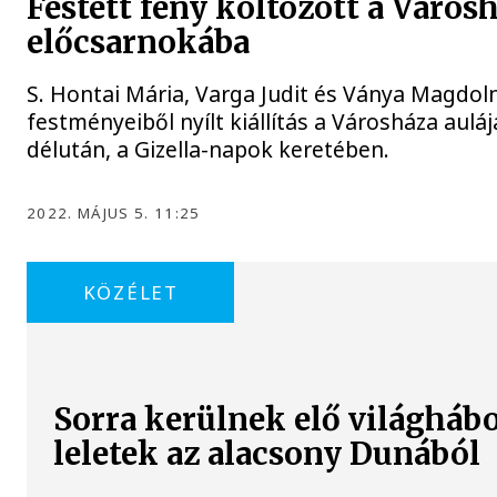
Festett fény költözött a Város
előcsarnokába
S. Hontai Mária, Varga Judit és Ványa Magdol
festményeiből nyílt kiállítás a Városháza aulá
délután, a Gizella-napok keretében.
2022. MÁJUS 5. 11:25
KÖZÉLET
Sorra kerülnek elő világháb
leletek az alacsony Dunából