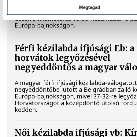
Megtagad
Betlehem Dávid ezüstérmet nyert szerdán a 
úszók 5 kilométeres versenyszámában a pár
Európa-bajnokságon.
Férfi kézilabda ifjúsági Eb: a
horvátok legyőzésével
negyeddöntős a magyar válo
A magyar férfi ifjúsági kézilabda-válogatot
negyeddöntőbe jutott a Belgrádban zajló k
Európa-bajnokságon, mivel 37-32-re legyőz
Horvátországot a középdöntő utolsó fordu
kedden.
Női kézilabda ifjúsági vb: Kí