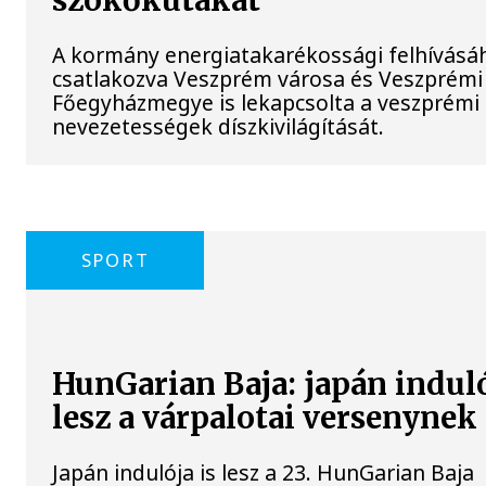
szökőkutakat
A kormány energiatakarékossági felhívásá
csatlakozva Veszprém városa és Veszprémi
Főegyházmegye is lekapcsolta a veszprémi 
nevezetességek díszkivilágítását.
SPORT
HunGarian Baja: japán induló
lesz a várpalotai versenynek
Japán indulója is lesz a 23. HunGarian Baja