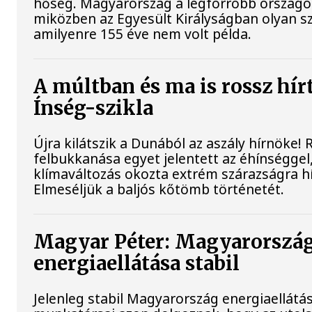
hőség. Magyarország a legforróbb országok
miközben az Egyesült Királyságban olyan sz
amilyenre 155 éve nem volt példa.
A múltban és ma is rossz hír
Ínség-szikla
Újra kilátszik a Dunából az aszály hírnöke!
felbukkanása egyet jelentett az éhínséggel
klímaváltozás okozta extrém szárazságra hív
Elmeséljük a baljós kőtömb történetét.
Magyar Péter: Magyarorszá
energiaellátása stabil
Jelenleg stabil Magyarország energiaellátá