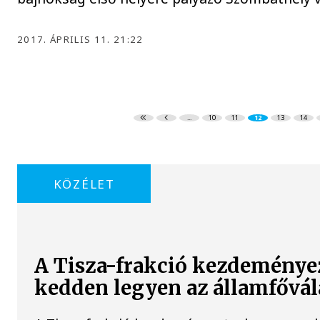
2017. ÁPRILIS 11. 21:22
...
10
11
12
13
14
KÖZÉLET
A Tisza-frakció kezdeményez
kedden legyen az államfővál