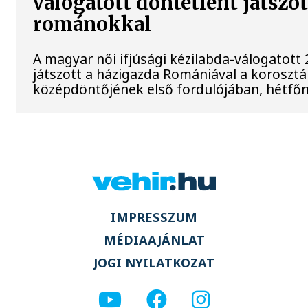
válogatott döntetlent játszot
románokkal
A magyar női ifjúsági kézilabda-válogatott
játszott a házigazda Romániával a korosztá
középdöntőjének első fordulójában, hétfőn 
IMPRESSZUM
MÉDIAAJÁNLAT
JOGI NYILATKOZAT