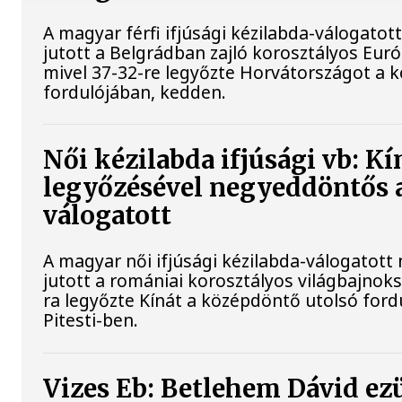
A magyar férfi ifjúsági kézilabda-válogato
jutott a Belgrádban zajló korosztályos Eu
mivel 37-32-re legyőzte Horvátországot a 
fordulójában, kedden.
Női kézilabda ifjúsági vb: Kí
legyőzésével negyeddöntős 
válogatott
A magyar női ifjúsági kézilabda-válogatot
jutott a romániai korosztályos világbajnok
ra legyőzte Kínát a középdöntő utolsó for
Pitesti-ben.
Vizes Eb: Betlehem Dávid ez