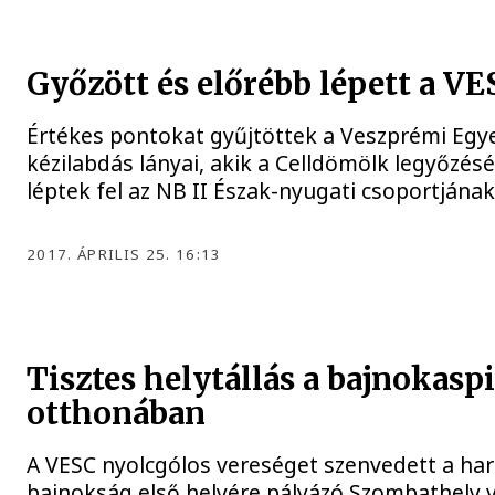
Győzött és előrébb lépett a VE
Értékes pontokat gyűjtöttek a Veszprémi Egy
kézilabdás lányai, akik a Celldömölk legyőzésé
léptek fel az NB II Észak-nyugati csoportjának
2017. ÁPRILIS 25. 16:13
Tisztes helytállás a bajnokasp
otthonában
A VESC nyolcgólos vereséget szenvedett a ha
bajnokság első helyére pályázó Szombathely 