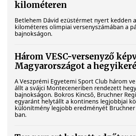
kilométeren
Betlehem Dávid ezüstérmet nyert kedden a n
kilométeres olimpiai versenyszámában a pá
bajnokságon.
Három VESC-versenyző képv
Magyarországot a hegyiker
A Veszprémi Egyetemi Sport Club három ver
állt a svájci Monteceneriben rendezett heg
bajnokságon. Bokros Kincső, Bruchner Regi
egyaránt helytállt a kontinens legjobbjai k
különítmény legjobb eredményét Bruchner 
ban.