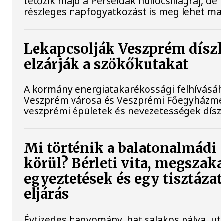
tetőzik majd a Perseidák hullócsillagraj, 
részleges napfogyatkozást is meg lehet maj
Lekapcsolják Veszprém díszk
elzárják a szökőkutakat
A kormány energiatakarékossági felhívásá
Veszprém városa és Veszprémi Főegyházmeg
veszprémi épületek és nevezetességek díszk
Mi történik a balatonalmádi
körül? Bérleti vita, megszak
egyeztetések és egy tisztázat
eljárás
Évtizedes hagyomány, hat salakos pálya, u