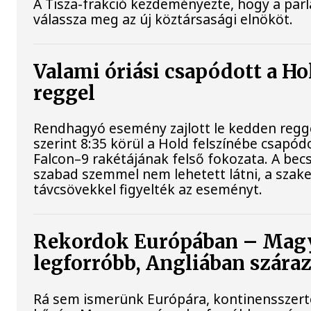
A Tisza-frakció kezdeményezte, hogy a par
válassza meg az új köztársasági elnököt.
Valami óriási csapódott a H
reggel
Rendhagyó esemény zajlott le kedden regg
szerint 8:35 körül a Hold felszínébe csapód
Falcon–9 rakétájának felső fokozata. A bec
szabad szemmel nem lehetett látni, a sza
távcsövekkel figyelték az eseményt.
Rekordok Európában – Magy
legforróbb, Angliában szára
Rá sem ismerünk Európára, kontinensszert