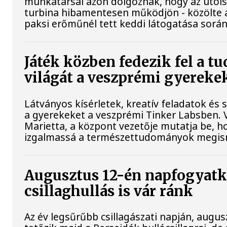
munkatársai azon dolgoznak, hogy az utol
turbina hibamentesen működjön - közölte a
paksi erőműnél tett keddi látogatása során
Játék közben fedezik fel a 
világát a veszprémi gyereke
Látványos kísérletek, kreatív feladatok és 
a gyerekeket a veszprémi Tinker Labsben.
Marietta, a központ vezetője mutatja be, h
izgalmassá a természettudományok megis
Augusztus 12-én napfogyatk
csillaghullás is vár ránk
Az év legsűrűbb csillagászati napján, augusz