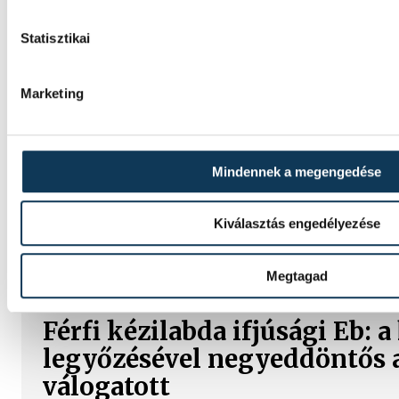
be a Villarrealban
Statisztikai
Gulácsi Péter kezdőként szerepelt új csapata
edzőmérkőzésén, melyet 1-0-ra nyert meg 
Marketing
bajnokságban szereplő együttes.
Vizes Eb: Betlehem Dávid ez
Mindennek a megengedése
kilométeren
Kiválasztás engedélyezése
Betlehem Dávid ezüstérmet nyert szerdán a 
kilométeres versenyszámában a párizsi Eu
Megtagad
Férfi kézilabda ifjúsági Eb: 
legyőzésével negyeddöntős 
válogatott