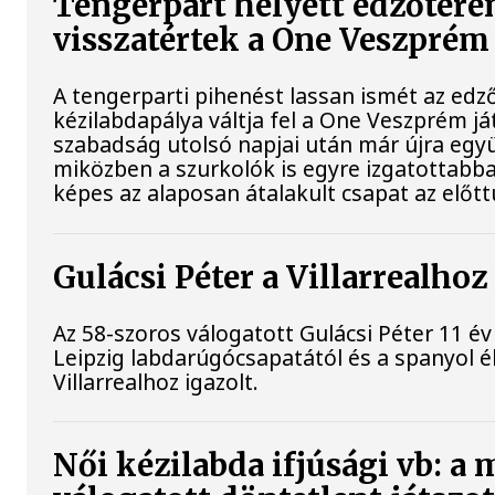
Tengerpart helyett edzőtere
visszatértek a One Veszprém 
A tengerparti pihenést lassan ismét az edz
kézilabdapálya váltja fel a One Veszprém já
szabadság utolsó napjai után már újra együ
miközben a szurkolók is egyre izgatottabban
képes az alaposan átalakult csapat az előtt
Gulácsi Péter a Villarrealhoz
Az 58-szoros válogatott Gulácsi Péter 11 év
Leipzig labdarúgócsapatától és a spanyol é
Villarrealhoz igazolt.
Női kézilabda ifjúsági vb: a