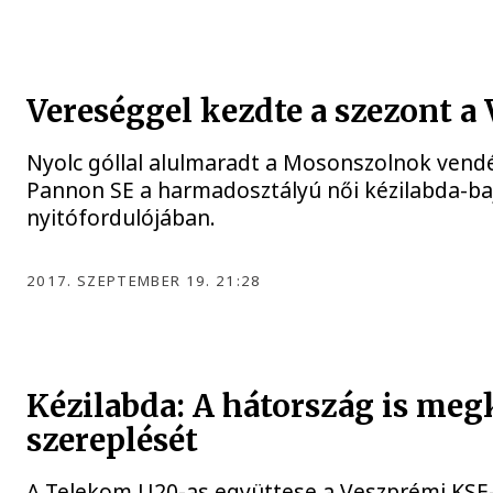
Vereséggel kezdte a szezont a
Nyolc góllal alulmaradt a Mosonszolnok ven
Pannon SE a harmadosztályú női kézilabda-ba
nyitófordulójában.
2017. SZEPTEMBER 19. 21:28
Kézilabda: A hátország is meg
szereplését
A Telekom U20-as együttese a Veszprémi KSE-v