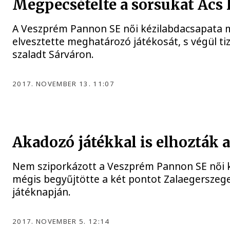
Megpecsételte a sorsukat Ács k
A Veszprém Pannon SE női kézilabdacsapata m
elvesztette meghatározó játékosát, s végül t
szaladt Sárváron.
2017. NOVEMBER 13. 11:07
Akadozó játékkal is elhozták 
Nem sziporkázott a Veszprém Pannon SE női 
mégis begyűjtötte a két pontot Zalaegerszege
játéknapján.
2017. NOVEMBER 5. 12:14