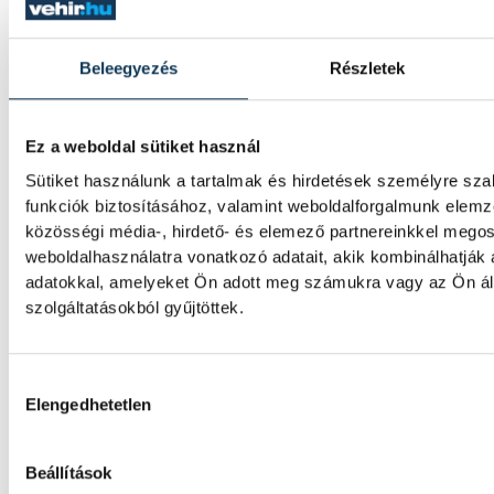
SPORT
Beleegyezés
Részletek
Betlehem szerint az idő neki
Ez a weboldal sütiket használ
jövőre hazai környezetben ta
Sütiket használunk a tartalmak és hirdetések személyre sz
funkciók biztosításához, valamint weboldalforgalmunk elem
Wellbrockon
közösségi média-, hirdető- és elemező partnereinkkel mego
weboldalhasználatra vonatkozó adatait, akik kombinálhatják
A nyíltvízi úszó Betlehem Dávid a párizsi 
adatokkal, amelyeket Ön adott meg számukra vagy az Ön ál
keddi 10 kilométeren szerzett ezüstérmét 
szolgáltatásokból gyűjtöttek.
kilométeren is második lett Florian Wellbr
magyar úszó bízik benne, hogy akár már jöv
rendezésű világbajnokságon "fogást talál"
Hozzájárulás kiválasztása
bajnokán.
Elengedhetetlen
Beállítások
Gulácsi Péter győzelemmel 