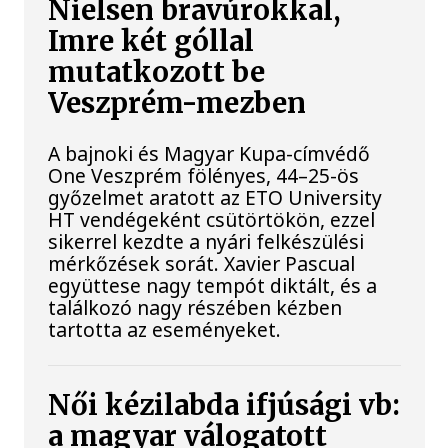
Nielsen bravúrokkal,
Imre két góllal
mutatkozott be
Veszprém-mezben
A bajnoki és Magyar Kupa-címvédő
One Veszprém fölényes, 44–25-ös
győzelmet aratott az ETO University
HT vendégeként csütörtökön, ezzel
sikerrel kezdte a nyári felkészülési
mérkőzések sorát. Xavier Pascual
együttese nagy tempót diktált, és a
találkozó nagy részében kézben
tartotta az eseményeket.
Női kézilabda ifjúsági vb:
a magyar válogatott