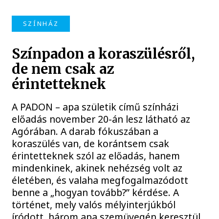
SZÍNHÁZ
Színpadon a koraszülésről,
de nem csak az
érintetteknek
A PADON – apa születik című színházi
előadás november 20-án lesz látható az
Agórában. A darab fókuszában a
koraszülés van, de korántsem csak
érintetteknek szól az előadás, hanem
mindenkinek, akinek nehézség volt az
életében, és valaha megfogalmazódott
benne a „hogyan tovább?” kérdése. A
történet, mely valós mélyinterjúkból
íródott, három apa szemüvegén keresztül