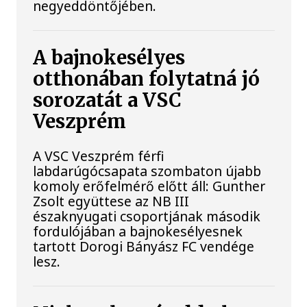
negyeddöntőjében.
A bajnokesélyes
otthonában folytatná jó
sorozatát a VSC
Veszprém
A VSC Veszprém férfi
labdarúgócsapata szombaton újabb
komoly erőfelmérő előtt áll: Gunther
Zsolt együttese az NB III
északnyugati csoportjának második
fordulójában a bajnokesélyesnek
tartott Dorogi Bányász FC vendége
lesz.