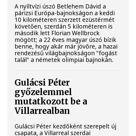
A nyíltvízi úszó Betlehem Dávid a
párizsi Európa-bajnokságon a keddi
10 kilométeren szerzett ezüstérmét
követően, szerdán 5 kilométeren is
második lett Florian Wellbrock
mögött; a 22 éves magyar úszó bízik
benne, hogy akár már jövőre, a hazai
rendezésű világbajnokságon "fogást
talál" a németek olimpiai bajnokán.
Gulácsi Péter
győzelemmel
mutatkozott be a
Villarrealban
Gulácsi Péter kezdőként szerepelt új
csapata, a Villarreal szerdai