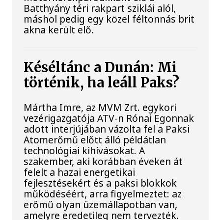
Batthyány téri rakpart sziklái alól,
máshol pedig egy közel féltonnás brit
akna került elő.
Késéltánc a Dunán: Mi
történik, ha leáll Paks?
Mártha Imre, az MVM Zrt. egykori
vezérigazgatója ATV-n Rónai Egonnak
adott interjújában vázolta fel a Paksi
Atomerőmű előtt álló példátlan
technológiai kihívásokat. A
szakember, aki korábban éveken át
felelt a hazai energetikai
fejlesztésekért és a paksi blokkok
működéséért, arra figyelmeztet: az
erőmű olyan üzemállapotban van,
amelyre eredetileg nem tervezték.