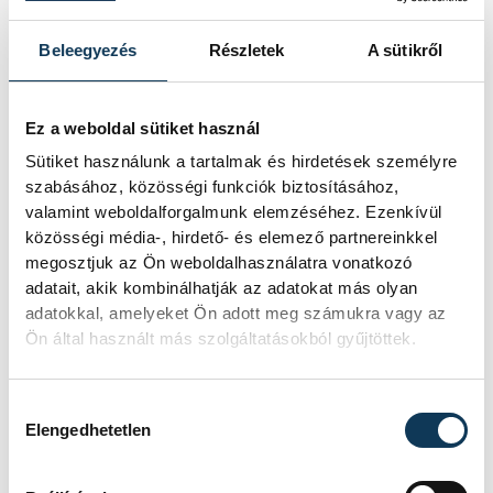
energiaellátása stabil
Beleegyezés
Részletek
A sütikről
Jelenleg stabil Magyarország
energiaellátása, a paksi erőmű
Ez a weboldal sütiket használ
munkatársai azon dolgoznak, hogy az
utolsó még termelő turbina
Sütiket használunk a tartalmak és hirdetések személyre
hibamentesen működjön - közölte a
szabásához, közösségi funkciók biztosításához,
miniszterelnök a paksi erőműnél tett
valamint weboldalforgalmunk elemzéséhez. Ezenkívül
keddi látogatása során.
közösségi média-, hirdető- és elemező partnereinkkel
megosztjuk az Ön weboldalhasználatra vonatkozó
adatait, akik kombinálhatják az adatokat más olyan
Játék közben fedezik fel
adatokkal, amelyeket Ön adott meg számukra vagy az
Ön által használt más szolgáltatásokból gyűjtöttek.
a tudomány világát a
veszprémi gyerekek
Hozzájárulás kiválasztása
Elengedhetetlen
Látványos kísérletek, kreatív
feladatok és sok-sok élmény várja a
gyerekeket a veszprémi Tinker