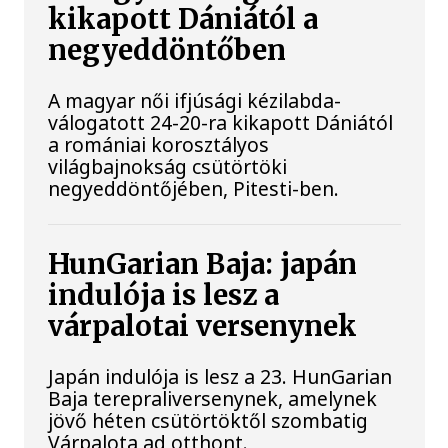
kikapott Dániától a
negyeddöntőben
A magyar női ifjúsági kézilabda-
válogatott 24-20-ra kikapott Dániától
a romániai korosztályos
világbajnokság csütörtöki
negyeddöntőjében, Pitesti-ben.
HunGarian Baja: japán
indulója is lesz a
várpalotai versenynek
Japán indulója is lesz a 23. HunGarian
Baja terepraliversenynek, amelynek
jövő héten csütörtöktől szombatig
Várpalota ad otthont.