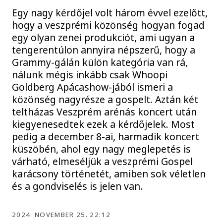
Egy nagy kérdőjel volt három évvel ezelőtt,
hogy a veszprémi közönség hogyan fogad
egy olyan zenei produkciót, ami ugyan a
tengerentúlon annyira népszerű, hogy a
Grammy-gálán külön kategória van rá,
nálunk mégis inkább csak Whoopi
Goldberg Apácashow-jából ismeri a
közönség nagyrésze a gospelt. Aztán két
teltházas Veszprém arénás koncert után
kiegyenesedtek ezek a kérdőjelek. Most
pedig a december 8-ai, harmadik koncert
küszöbén, ahol egy nagy meglepetés is
várható, elmeséljük a veszprémi Gospel
karácsony történetét, amiben sok véletlen
és a gondviselés is jelen van.
2024. NOVEMBER 25. 22:12