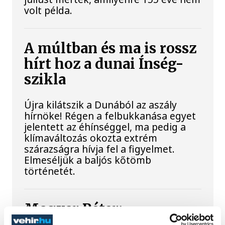
volt példa.
A múltban és ma is rossz
hírt hoz a dunai Ínség-
szikla
Újra kilátszik a Dunából az aszály
hírnöke! Régen a felbukkanása egyet
jelentett az éhínséggel, ma pedig a
klímaváltozás okozta extrém
szárazságra hívja fel a figyelmet.
Elmeséljük a baljós kőtömb
történetét.
Magyar Péter:
Magyarország