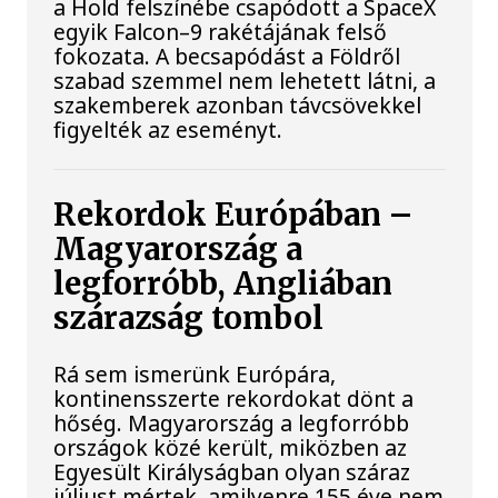
a Hold felszínébe csapódott a SpaceX
egyik Falcon–9 rakétájának felső
fokozata. A becsapódást a Földről
szabad szemmel nem lehetett látni, a
szakemberek azonban távcsövekkel
figyelték az eseményt.
Rekordok Európában –
Magyarország a
legforróbb, Angliában
szárazság tombol
Rá sem ismerünk Európára,
kontinensszerte rekordokat dönt a
hőség. Magyarország a legforróbb
országok közé került, miközben az
Egyesült Királyságban olyan száraz
júliust mértek, amilyenre 155 éve nem