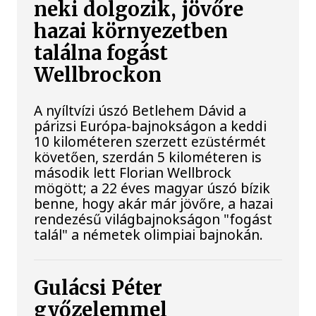
neki dolgozik, jövőre
hazai környezetben
találna fogást
Wellbrockon
A nyíltvízi úszó Betlehem Dávid a
párizsi Európa-bajnokságon a keddi
10 kilométeren szerzett ezüstérmét
követően, szerdán 5 kilométeren is
második lett Florian Wellbrock
mögött; a 22 éves magyar úszó bízik
benne, hogy akár már jövőre, a hazai
rendezésű világbajnokságon "fogást
talál" a németek olimpiai bajnokán.
Gulácsi Péter
győzelemmel