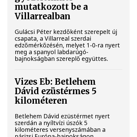
mutatkozott be a
Villarrealban
Gulácsi Péter kezdőként szerepelt új
csapata, a Villarreal szerdai
edzőmérkőzésén, melyet 1-0-ra nyert
meg a spanyol labdarúgó-
bajnokságban szereplő együttes.
Vizes Eb: Betlehem
Dávid ezüstérmes 5
kilométeren
Betlehem Dávid ezüstérmet nyert
szerdán a nyíltvízi úszók 5
kilométeres versenyszámában a
párizsi Európa-bajnokságon.