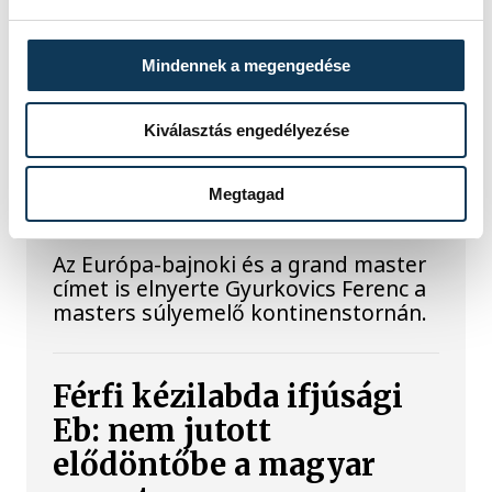
SPORT
Mindennek a megengedése
Kiválasztás engedélyezése
Gyurkovics a masters Eb
Megtagad
legjobbja
Az Európa-bajnoki és a grand master
címet is elnyerte Gyurkovics Ferenc a
masters súlyemelő kontinenstornán.
Férfi kézilabda ifjúsági
Eb: nem jutott
elődöntőbe a magyar