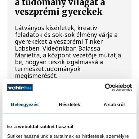
a tudomány világát a
veszprémi gyerekek
Látványos kísérletek, kreatív
feladatok és sok-sok élmény várja a
gyerekeket a veszprémi Tinker
Labsben. Videónkban Balassa
Marietta, a központ vezetője mutatja
be, hogyan teszik izgalmassá a
természettudományok
megismerését.
Augusztus 12-én
Beleegyezés
Részletek
A sütikről
napfogyatkozás és
csillaghullás is vár ránk
Ez a weboldal sütiket használ
Az év legsűrűbb csillagászati napján,
Sütiket használunk a tartalmak és hirdetések személyre