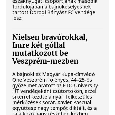
északnyugati csoportjának második
fordulójában a bajnokesélyesnek
tartott Dorogi Bányász FC vendége
lesz.
Nielsen bravúrokkal,
Imre két góllal
mutatkozott be
Veszprém-mezben
A bajnoki és Magyar Kupa-címvédő
One Veszprém fölényes, 44–25-ös
győzelmet aratott az ETO University
HT vendégeként csütörtökön, ezzel
sikerrel kezdte a nyári felkészülési
mérkőzések sorát. Xavier Pascual
együttese nagy tempót diktált, és a
találkozó nagy részében kézben