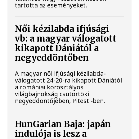
tartotta az eseményeket.
Női kézilabda ifjúsági
vb: a magyar válogatott
kikapott Dániától a
negyeddöntőben
A magyar női ifjúsági kézilabda-
válogatott 24-20-ra kikapott Dániától
a romániai korosztályos
világbajnokság csütörtöki
negyeddöntőjében, Pitesti-ben.
HunGarian Baja: japán
indulója is lesz a