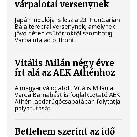
várpalotai versenynek
Japán indulója is lesz a 23. HunGarian
Baja terepraliversenynek, amelynek
jövő héten csütörtöktől szombatig
Várpalota ad otthont.
Vitális Milán négy évre
írt alá az AEK Athénhoz
A magyar válogatott Vitális Milán a
Varga Barnabást is foglalkoztató AEK
Athén labdarúgócsapatában folytatja
pályafutását.
Betlehem szerint az idő