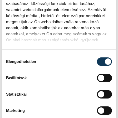
augusztus 12-én éjjel tetőzik majd a
szabásához, közösségi funkciók biztosításához,
Perseidák hullócsillagraj, de
valamint weboldalforgalmunk elemzéséhez. Ezenkívül
ugyanezen a napon részleges
közösségi média-, hirdető- és elemező partnereinkkel
napfogyatkozást is meg lehet majd
megosztjuk az Ön weboldalhasználatra vonatkozó
figyelni.
adatait, akik kombinálhatják az adatokat más olyan
adatokkal, amelyeket Ön adott meg számukra vagy az
Ön által használt más szolgáltatásokból gyűjtöttek.
Lekapcsolják Veszprém
díszkivilágítását,
Hozzájárulás kiválasztása
elzárják a szökőkutakat
Elengedhetetlen
A kormány energiatakarékossági
Beállítások
felhívásához csatlakozva Veszprém
városa és Veszprémi Főegyházmegye
is lekapcsolta a veszprémi épületek
Statisztikai
és nevezetességek díszkivilágítását.
Marketing