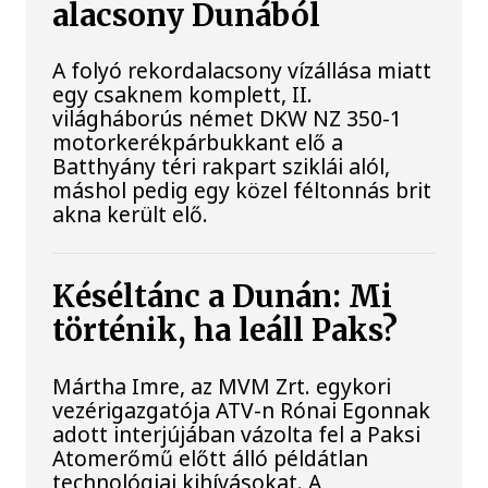
alacsony Dunából
A folyó rekordalacsony vízállása miatt
egy csaknem komplett, II.
világháborús német DKW NZ 350-1
motorkerékpárbukkant elő a
Batthyány téri rakpart sziklái alól,
máshol pedig egy közel féltonnás brit
akna került elő.
Késéltánc a Dunán: Mi
történik, ha leáll Paks?
Mártha Imre, az MVM Zrt. egykori
vezérigazgatója ATV-n Rónai Egonnak
adott interjújában vázolta fel a Paksi
Atomerőmű előtt álló példátlan
technológiai kihívásokat. A