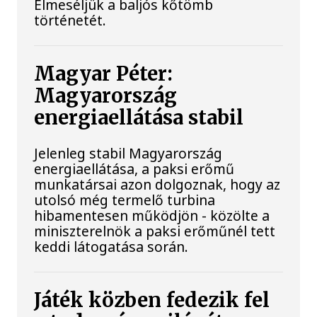
Elmeséljük a baljós kőtömb
történetét.
Magyar Péter:
Magyarország
energiaellátása stabil
Jelenleg stabil Magyarország
energiaellátása, a paksi erőmű
munkatársai azon dolgoznak, hogy az
utolsó még termelő turbina
hibamentesen működjön - közölte a
miniszterelnök a paksi erőműnél tett
keddi látogatása során.
Játék közben fedezik fel