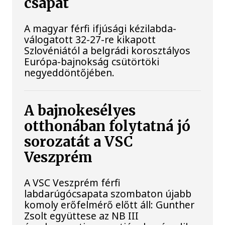
csapat
A magyar férfi ifjúsági kézilabda-
válogatott 32-27-re kikapott
Szlovéniától a belgrádi korosztályos
Európa-bajnokság csütörtöki
negyeddöntőjében.
A bajnokesélyes
otthonában folytatná jó
sorozatát a VSC
Veszprém
A VSC Veszprém férfi
labdarúgócsapata szombaton újabb
komoly erőfelmérő előtt áll: Gunther
Zsolt együttese az NB III