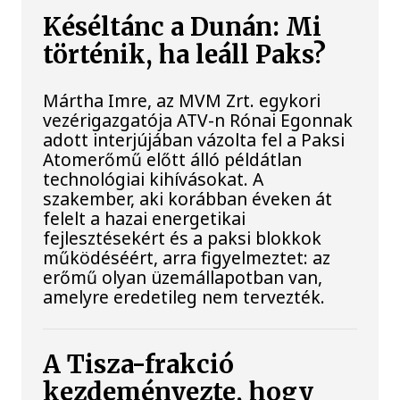
Késéltánc a Dunán: Mi
történik, ha leáll Paks?
Mártha Imre, az MVM Zrt. egykori
vezérigazgatója ATV-n Rónai Egonnak
adott interjújában vázolta fel a Paksi
Atomerőmű előtt álló példátlan
technológiai kihívásokat. A
szakember, aki korábban éveken át
felelt a hazai energetikai
fejlesztésekért és a paksi blokkok
működéséért, arra figyelmeztet: az
erőmű olyan üzemállapotban van,
amelyre eredetileg nem tervezték.
A Tisza-frakció
kezdeményezte, hogy