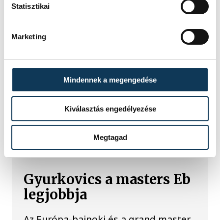
Statisztikai
A kormány energiatakarékossági
felhívásához csatlakozva Veszprém
Marketing
városa és Veszprémi Főegyházmegye
is lekapcsolta a veszprémi épületek
és nevezetességek díszkivilágítását.
Mindennek a megengedése
Kiválasztás engedélyezése
SPORT
Megtagad
Gyurkovics a masters Eb
legjobbja
Az Európa-bajnoki és a grand master