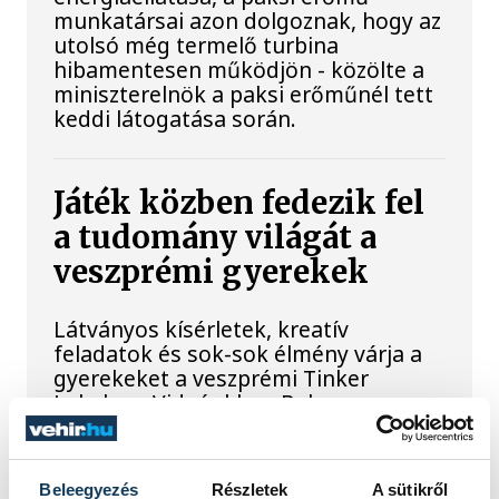
munkatársai azon dolgoznak, hogy az
utolsó még termelő turbina
hibamentesen működjön - közölte a
miniszterelnök a paksi erőműnél tett
keddi látogatása során.
Játék közben fedezik fel
a tudomány világát a
veszprémi gyerekek
Látványos kísérletek, kreatív
feladatok és sok-sok élmény várja a
gyerekeket a veszprémi Tinker
Labsben. Videónkban Balassa
Marietta, a központ vezetője mutatja
be, hogyan teszik izgalmassá a
természettudományok
Beleegyezés
Részletek
A sütikről