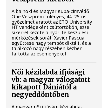
A bajnoki és Magyar Kupa-címvédő
One Veszprém fölényes, 44–25-ös
győzelmet aratott az ETO University
HT vendégeként csütörtökön, ezzel
sikerrel kezdte a nyári felkészülési
mérkőzések sorát. Xavier Pascual
együttese nagy tempót diktált, és a
találkozó nagy részében kézben
tartotta az eseményeket.
Női kézilabda ifjúsági
vb: a magyar válogatott
kikapott Dániától a
negyeddöntőben
A magyar női ifjúsági kézilabda-