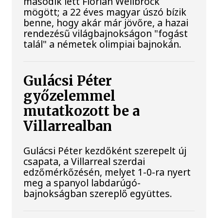
második lett Florian Wellbrock
mögött; a 22 éves magyar úszó bízik
benne, hogy akár már jövőre, a hazai
rendezésű világbajnokságon "fogást
talál" a németek olimpiai bajnokán.
Gulácsi Péter
győzelemmel
mutatkozott be a
Villarrealban
Gulácsi Péter kezdőként szerepelt új
csapata, a Villarreal szerdai
edzőmérkőzésén, melyet 1-0-ra nyert
meg a spanyol labdarúgó-
bajnokságban szereplő együttes.