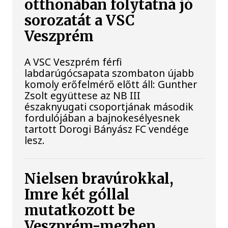
otthonában folytatná jó
sorozatát a VSC
Veszprém
A VSC Veszprém férfi
labdarúgócsapata szombaton újabb
komoly erőfelmérő előtt áll: Gunther
Zsolt együttese az NB III
északnyugati csoportjának második
fordulójában a bajnokesélyesnek
tartott Dorogi Bányász FC vendége
lesz.
Nielsen bravúrokkal,
Imre két góllal
mutatkozott be
Veszprém-mezben