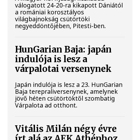
válogatott 24-20-ra kikapott Dániától
a romániai korosztályos
világbajnokság csütörtöki
negyeddöntőjében, Pitesti-ben.
HunGarian Baja: japán
indulója is lesz a
várpalotai versenynek
Japán indulója is lesz a 23. HunGarian
Baja terepraliversenynek, amelynek
jövő héten csütörtöktől szombatig
Várpalota ad otthont.
Vitális Milán négy évre
írt alá az AEK Athénhoz