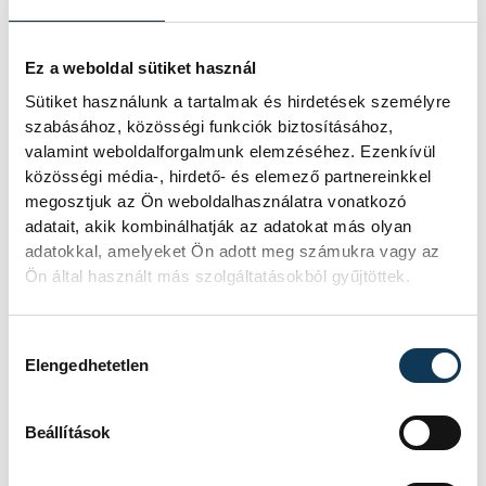
megismerését.
Ez a weboldal sütiket használ
Augusztus 12-én
Sütiket használunk a tartalmak és hirdetések személyre
napfogyatkozás és
szabásához, közösségi funkciók biztosításához,
csillaghullás is vár ránk
valamint weboldalforgalmunk elemzéséhez. Ezenkívül
közösségi média-, hirdető- és elemező partnereinkkel
Az év legsűrűbb csillagászati napján,
megosztjuk az Ön weboldalhasználatra vonatkozó
augusztus 12-én éjjel tetőzik majd a
adatait, akik kombinálhatják az adatokat más olyan
Perseidák hullócsillagraj, de
adatokkal, amelyeket Ön adott meg számukra vagy az
ugyanezen a napon részleges
Ön által használt más szolgáltatásokból gyűjtöttek.
napfogyatkozást is meg lehet majd
figyelni.
Hozzájárulás kiválasztása
Elengedhetetlen
Lekapcsolják Veszprém
díszkivilágítását,
Beállítások
elzárják a szökőkutakat