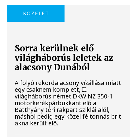
KÖZÉLET
Sorra kerülnek elő
világháborús leletek az
alacsony Dunából
A folyó rekordalacsony vízállása miatt
egy csaknem komplett, II.
világháborús német DKW NZ 350-1
motorkerékpárbukkant elő a
Batthyány téri rakpart sziklái alól,
máshol pedig egy közel féltonnás brit
akna került elő.