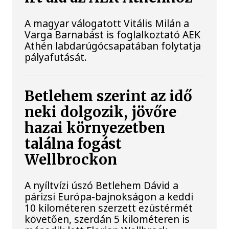
A magyar válogatott Vitális Milán a
Varga Barnabást is foglalkoztató AEK
Athén labdarúgócsapatában folytatja
pályafutását.
Betlehem szerint az idő
neki dolgozik, jövőre
hazai környezetben
találna fogást
Wellbrockon
A nyíltvízi úszó Betlehem Dávid a
párizsi Európa-bajnokságon a keddi
10 kilométeren szerzett ezüstérmét
követően, szerdán 5 kilométeren is