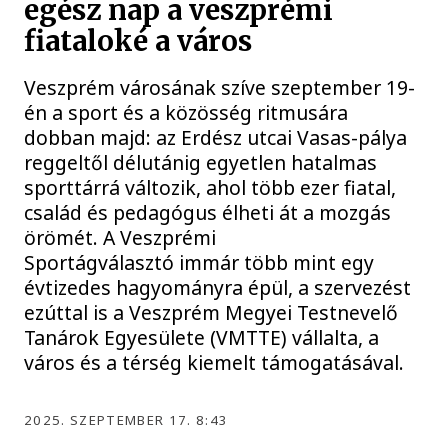
egész nap a veszprémi
fiataloké a város
Veszprém városának szíve szeptember 19-
én a sport és a közösség ritmusára
dobban majd: az Erdész utcai Vasas-pálya
reggeltől délutánig egyetlen hatalmas
sporttárrá változik, ahol több ezer fiatal,
család és pedagógus élheti át a mozgás
örömét. A Veszprémi
Sportágválasztó immár több mint egy
évtizedes hagyományra épül, a szervezést
ezúttal is a Veszprém Megyei Testnevelő
Tanárok Egyesülete (VMTTE) vállalta, a
város és a térség kiemelt támogatásával.
2025. SZEPTEMBER 17. 8:43