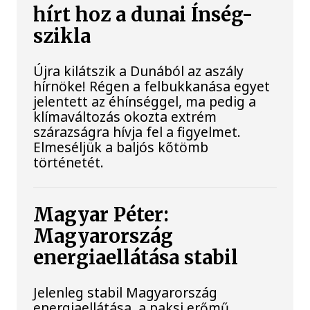
hírt hoz a dunai Ínség-
szikla
Újra kilátszik a Dunából az aszály
hírnöke! Régen a felbukkanása egyet
jelentett az éhínséggel, ma pedig a
klímaváltozás okozta extrém
szárazságra hívja fel a figyelmet.
Elmeséljük a baljós kőtömb
történetét.
Magyar Péter:
Magyarország
energiaellátása stabil
Jelenleg stabil Magyarország
energiaellátása, a paksi erőmű