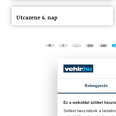
Utcazene 4. nap
...
239
240
2
Beleegyezés
Ez a weboldal sütiket haszn
Sütiket használunk a tartal