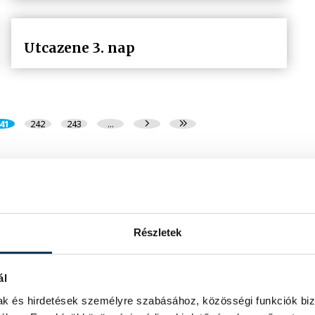
Utcazene 3. nap
41
242
243
...
Részletek
ál
mak és hirdetések személyre szabásához, közösségi funkciók biz