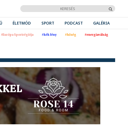
Ű
ÉLETMÓD
SPORT
PODCAST
GALÉRIA
#Európa Sportrégiója
#kék fény
#hőség
#energiaválság