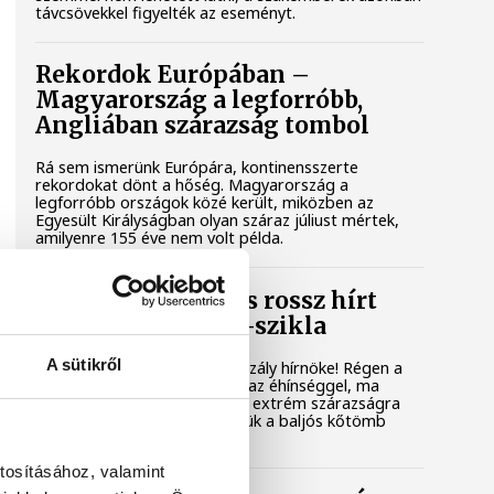
távcsövekkel figyelték az eseményt.
Rekordok Európában –
Magyarország a legforróbb,
Angliában szárazság tombol
Rá sem ismerünk Európára, kontinensszerte
rekordokat dönt a hőség. Magyarország a
legforróbb országok közé került, miközben az
Egyesült Királyságban olyan száraz júliust mértek,
amilyenre 155 éve nem volt példa.
A múltban és ma is rossz hírt
hoz a dunai Ínség-szikla
A sütikről
Újra kilátszik a Dunából az aszály hírnöke! Régen a
felbukkanása egyet jelentett az éhínséggel, ma
pedig a klímaváltozás okozta extrém szárazságra
hívja fel a figyelmet. Elmeséljük a baljós kőtömb
történetét.
tosításához, valamint