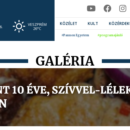
KÖZÉLET
KULT
KÖZÉRDEK
VESZPRÉM
6.
26°C
#Pannon Egyetem
#programajánló
GALÉRIA