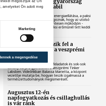
Magyar Péter: Magyarország
einkkel megosztjuk az Ön
energiaellátása stabil
l, amelyeket Ön adott meg
Jelenleg stabil Magyarország energiaellátása, a paksi
erőmű munkatársai azon dolgoznak, hogy az utolsó
még termelő turbina hibamentesen működjön -
közölte a miniszterelnök a paksi erőműnél tett keddi
Marketing
látogatása során.
Játék közben fedezik fel a
tudomány világát a veszprémi
gyerekek
dennek a megengedése
Látványos kísérletek, kreatív feladatok és sok-sok
élmény várja a gyerekeket a veszprémi Tinker
Labsben. Videónkban Balassa Marietta, a központ
vezetője mutatja be, hogyan teszik izgalmassá a
természettudományok megismerését.
Augusztus 12-én
napfogyatkozás és csillaghullás
is vár ránk