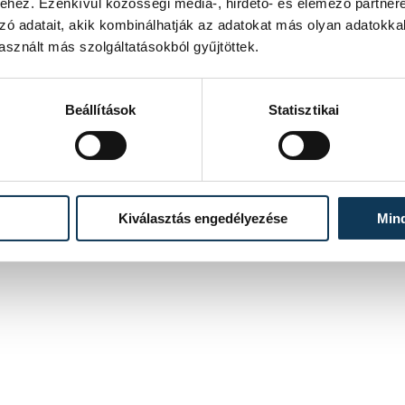
hez. Ezenkívül közösségi média-, hirdető- és elemező partner
zó adatait, akik kombinálhatják az adatokat más olyan adatokka
sznált más szolgáltatásokból gyűjtöttek.
Beállítások
Statisztikai
Kiválasztás engedélyezése
Min