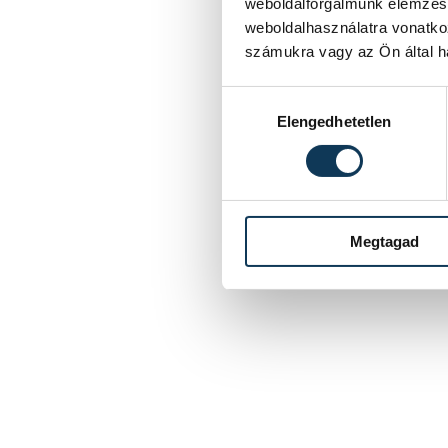
weboldalforgalmunk elemzésé
weboldalhasználatra vonatko
számukra vagy az Ön által ha
Hozzájárulás kiválasztása
Elengedhetetlen
Megtagad