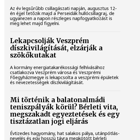
Az év legsűrűbb csillagászati napján, augusztus 12-
én éjjel tetőzik majd a Perseidák hullócsillagraj, de
ugyanezen a napon részleges napfogyatkozást is
meg lehet majd figyelni.
Lekapcsolják Veszprém
díszkivilágítását, elzárják a
szökőkutakat
A kormány energiatakarékossági felhívásához
csatlakozva Veszprém városa és Veszprémi
Főegyházmegye is lekapcsolta a veszprémi épületek
és nevezetességek díszkivilágítását.
Mi történik a balatonalmádi
teniszpályák körül? Bérleti vita,
megszakadt egyeztetések és egy
tisztázatlan jogi eljárás
Évtizedes hagyomány, hat salakos pálya, utánpótlás-
nevelés és egy hosszú távra megkötött bérleti