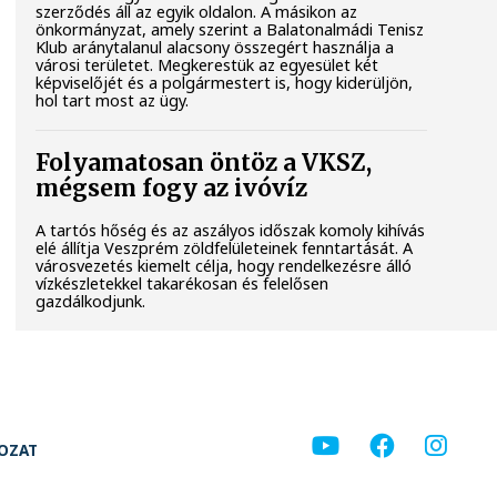
szerződés áll az egyik oldalon. A másikon az
önkormányzat, amely szerint a Balatonalmádi Tenisz
Klub aránytalanul alacsony összegért használja a
városi területet. Megkerestük az egyesület két
képviselőjét és a polgármestert is, hogy kiderüljön,
hol tart most az ügy.
Folyamatosan öntöz a VKSZ,
mégsem fogy az ivóvíz
A tartós hőség és az aszályos időszak komoly kihívás
elé állítja Veszprém zöldfelületeinek fenntartását. A
városvezetés kiemelt célja, hogy rendelkezésre álló
vízkészletekkel takarékosan és felelősen
gazdálkodjunk.
KOZAT