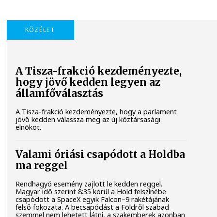
KÖZÉLET
A Tisza-frakció kezdeményezte,
hogy jövő kedden legyen az
államfőválasztás
A Tisza-frakció kezdeményezte, hogy a parlament
jövő kedden válassza meg az új köztársasági
elnököt.
Valami óriási csapódott a Holdba
ma reggel
Rendhagyó esemény zajlott le kedden reggel.
Magyar idő szerint 8:35 körül a Hold felszínébe
csapódott a SpaceX egyik Falcon–9 rakétájának
felső fokozata. A becsapódást a Földről szabad
szemmel nem lehetett látni, a szakemberek azonban