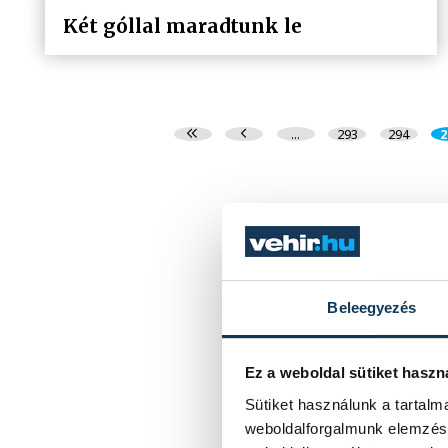
Két góllal maradtunk le
...
293
294
2
Beleegyezés
Ez a weboldal sütiket haszn
Sütiket használunk a tartal
weboldalforgalmunk elemzésé