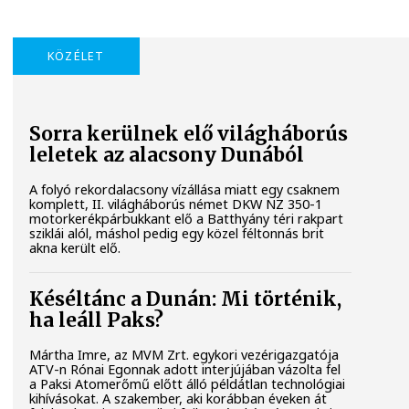
KÖZÉLET
Sorra kerülnek elő világháborús
leletek az alacsony Dunából
A folyó rekordalacsony vízállása miatt egy csaknem
komplett, II. világháborús német DKW NZ 350-1
motorkerékpárbukkant elő a Batthyány téri rakpart
sziklái alól, máshol pedig egy közel féltonnás brit
akna került elő.
Késéltánc a Dunán: Mi történik,
ha leáll Paks?
Mártha Imre, az MVM Zrt. egykori vezérigazgatója
ATV-n Rónai Egonnak adott interjújában vázolta fel
a Paksi Atomerőmű előtt álló példátlan technológiai
kihívásokat. A szakember, aki korábban éveken át