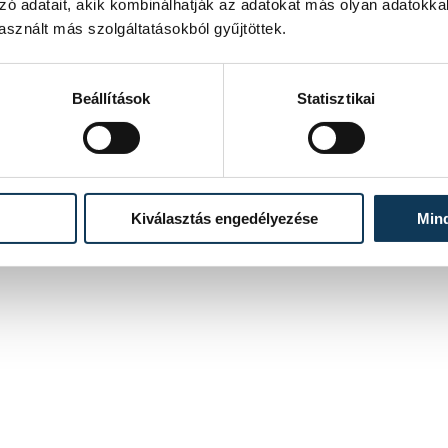
zó adatait, akik kombinálhatják az adatokat más olyan adatokka
sznált más szolgáltatásokból gyűjtöttek.
Beállítások
Statisztikai
Kiválasztás engedélyezése
Min