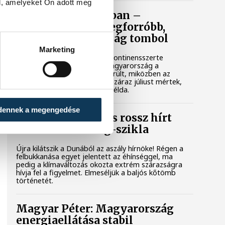
l, amelyeket Ön adott meg
Rekordok Európában –
Magyarország a legforróbb,
Angliában szárazság tombol
Marketing
Rá sem ismerünk Európára, kontinensszerte
rekordokat dönt a hőség. Magyarország a
legforróbb országok közé került, miközben az
Egyesült Királyságban olyan száraz júliust mértek,
amilyenre 155 éve nem volt példa.
dennek a megengedése
A múltban és ma is rossz hírt
hoz a dunai Ínség-szikla
Újra kilátszik a Dunából az aszály hírnöke! Régen a
felbukkanása egyet jelentett az éhínséggel, ma
pedig a klímaváltozás okozta extrém szárazságra
hívja fel a figyelmet. Elmeséljük a baljós kőtömb
történetét.
Magyar Péter: Magyarország
energiaellátása stabil