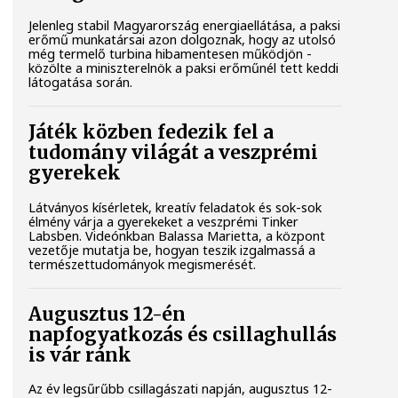
Jelenleg stabil Magyarország energiaellátása, a paksi
erőmű munkatársai azon dolgoznak, hogy az utolsó
még termelő turbina hibamentesen működjön -
közölte a miniszterelnök a paksi erőműnél tett keddi
látogatása során.
Játék közben fedezik fel a
tudomány világát a veszprémi
gyerekek
Látványos kísérletek, kreatív feladatok és sok-sok
élmény várja a gyerekeket a veszprémi Tinker
Labsben. Videónkban Balassa Marietta, a központ
vezetője mutatja be, hogyan teszik izgalmassá a
természettudományok megismerését.
Augusztus 12-én
napfogyatkozás és csillaghullás
is vár ránk
Az év legsűrűbb csillagászati napján, augusztus 12-