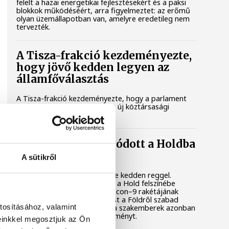
felelt a hazai energetikai fejlesztésekért és a paksi
blokkok működéséért, arra figyelmeztet: az erőmű
olyan üzemállapotban van, amelyre eredetileg nem
tervezték.
A Tisza-frakció kezdeményezte,
hogy jövő kedden legyen az
államfőválasztás
A Tisza-frakció kezdeményezte, hogy a parlament
jövő kedden válassza meg az új köztársasági
elnököt.
Valami óriási csapódott a Holdba
ma reggel
A sütikről
Rendhagyó esemény zajlott le kedden reggel.
Magyar idő szerint 8:35 körül a Hold felszínébe
csapódott a SpaceX egyik Falcon–9 rakétájának
felső fokozata. A becsapódást a Földről szabad
tosításához, valamint
szemmel nem lehetett látni, a szakemberek azonban
távcsövekkel figyelték az eseményt.
einkkel megosztjuk az Ön