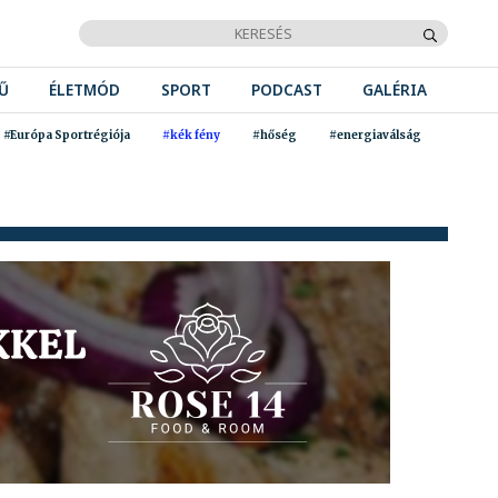
Ű
ÉLETMÓD
SPORT
PODCAST
GALÉRIA
#Európa Sportrégiója
#kék fény
#hőség
#energiaválság