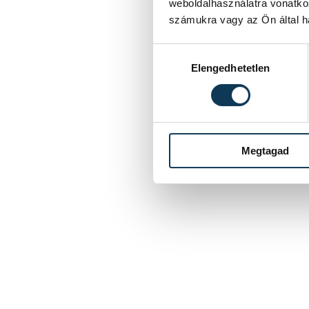
weboldalhasználatra vonatko
számukra vagy az Ön által ha
Hozzájárulás kiválasztása
Elengedhetetlen
Megtagad