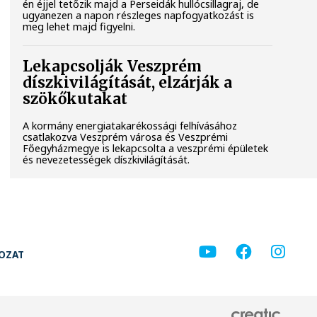
én éjjel tetőzik majd a Perseidák hullócsillagraj, de
ugyanezen a napon részleges napfogyatkozást is
meg lehet majd figyelni.
Lekapcsolják Veszprém
díszkivilágítását, elzárják a
szökőkutakat
A kormány energiatakarékossági felhívásához
csatlakozva Veszprém városa és Veszprémi
Főegyházmegye is lekapcsolta a veszprémi épületek
és nevezetességek díszkivilágítását.
KOZAT