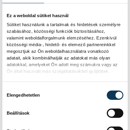
strandétele versenyt, amelyre minden
eddiginél több, 22 vendéglátóhely 44
Ez a weboldal sütiket használ
étellel indult. Egy fonyódi hely nyert...
Sütiket használunk a tartalmak és hirdetések személyre
szabásához, közösségi funkciók biztosításához,
valamint weboldalforgalmunk elemzéséhez. Ezenkívül
Meglepték az elemzőket
közösségi média-, hirdető- és elemező partnereinkkel
a júliusi inflációs adatok
megosztjuk az Ön weboldalhasználatra vonatkozó
adatait, akik kombinálhatják az adatokat más olyan
Hatalmas meglepetésként értékelték
adatokkal, amelyeket Ön adott meg számukra vagy az
az elemzők a júliusi, 1,2 százalékos
Ön által használt más szolgáltatásokból gyűjtöttek.
inflációs adatot.
Hozzájárulás kiválasztása
Elengedhetetlen
Sorra kerülnek elő
világháborús leletek az
Beállítások
alacsony Dunából