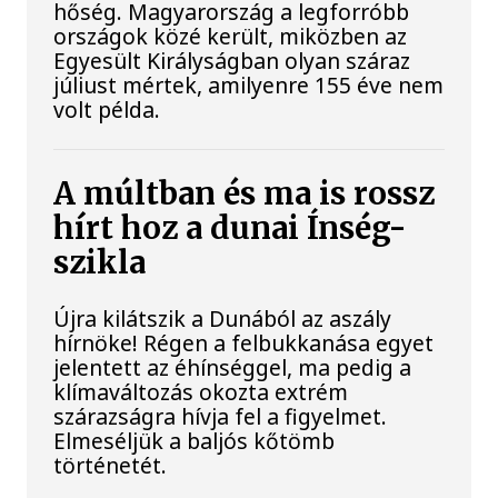
hőség. Magyarország a legforróbb
országok közé került, miközben az
Egyesült Királyságban olyan száraz
júliust mértek, amilyenre 155 éve nem
volt példa.
A múltban és ma is rossz
hírt hoz a dunai Ínség-
szikla
Újra kilátszik a Dunából az aszály
hírnöke! Régen a felbukkanása egyet
jelentett az éhínséggel, ma pedig a
klímaváltozás okozta extrém
szárazságra hívja fel a figyelmet.
Elmeséljük a baljós kőtömb
történetét.