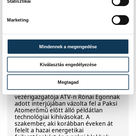
A folyó rekordalacsony vízállása miatt
Statisztikai
egy csaknem komplett, II.
világháborús német DKW NZ 350-1
Marketing
motorkerékpárbukkant elő a
Batthyány téri rakpart sziklái alól,
máshol pedig egy közel féltonnás brit
akna került elő.
Mindennek a megengedése
Késéltánc a Dunán: Mi
Kiválasztás engedélyezése
történik, ha leáll Paks?
Megtagad
Mártha Imre, az MVM Zrt. egykori
vezérigazgatója ATV-n Rónai Egonnak
adott interjújában vázolta fel a Paksi
Atomerőmű előtt álló példátlan
technológiai kihívásokat. A
szakember, aki korábban éveken át
felelt a hazai energetikai