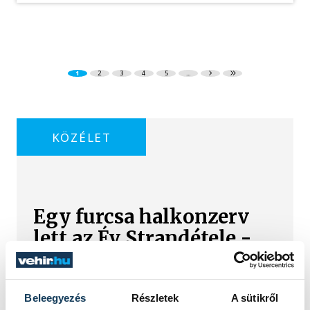
1
2
3
4
5
...
KÖZÉLET
Egy furcsa halkonzerv
lett az Év Strandétele -
mutatjuk!
A Balatoni Kör idén tizenkettedik
Beleegyezés
Részletek
A sütikről
alkalommal hirdette meg az év