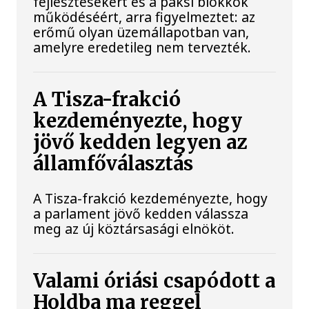
fejlesztésekért és a paksi blokkok
működéséért, arra figyelmeztet: az
erőmű olyan üzemállapotban van,
amelyre eredetileg nem tervezték.
A Tisza-frakció
kezdeményezte, hogy
jövő kedden legyen az
államfőválasztás
A Tisza-frakció kezdeményezte, hogy
a parlament jövő kedden válassza
meg az új köztársasági elnököt.
Valami óriási csapódott a
Holdba ma reggel