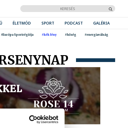
Ű
ÉLETMÓD
SPORT
PODCAST
GALÉRIA
#Európa Sportrégiója
#kék fény
#hőség
#energiaválság
ERSENYNAP