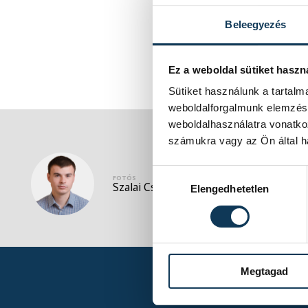
Beleegyezés
Ez a weboldal sütiket haszn
Sütiket használunk a tartal
weboldalforgalmunk elemzésé
weboldalhasználatra vonatko
számukra vagy az Ön által ha
Hozzájárulás kiválasztása
FOTÓS
Szalai Csaba
Elengedhetetlen
Megtagad