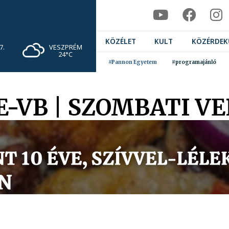
KÖZÉLET
KULT
KÖZÉRDEK
VESZPRÉM
7.
24°C
#Pannon Egyetem
#programajánló
E-VB | SZOMBATI V