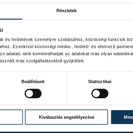
Részletek
ál
mak és hirdetések személyre szabásához, közösségi funkciók biz
hez. Ezenkívül közösségi média-, hirdető- és elemező partner
zó adatait, akik kombinálhatják az adatokat más olyan adatokka
sznált más szolgáltatásokból gyűjtöttek.
Beállítások
Statisztikai
Kiválasztás engedélyezése
Min
TOVÁBBI ALBUMOK