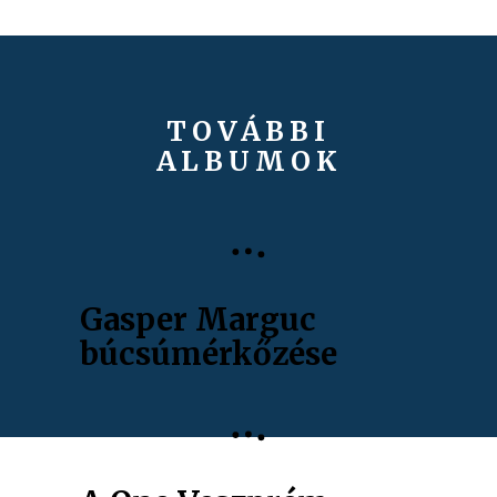
TOVÁBBI
ALBUMOK
Gasper Marguc
búcsúmérkőzése