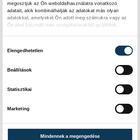
megosztjuk az Ön weboldalhasználatra vonatkozó
adatait, akik kombinálhatják az adatokat más olyan
adatokkal, amelyeket Ön adott meg számukra vagy az
Ön által használt más szolgáltatásokból gyűjtöttek.
Hozzájárulás kiválasztása
Elengedhetetlen
TOVÁBBI CIKKEK
Beállítások
ONE VESZPRÉM HC
Statisztikai
A gólok mellett a
könnyek is potyogtak –
Marketing
Gasper Marguc
elköszönt Veszprémtől
Mindennek a megengedése