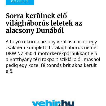
KÖZÉLET
Sorra kerülnek elő
világháborús leletek az
alacsony Dunából
A folyó rekordalacsony vízállása miatt egy
csaknem komplett, II. világháborús német
DKW NZ 350-1 motorkerékpárbukkant elő
a Batthyány téri rakpart sziklái alól, máshol
pedig egy közel féltonnás brit akna került
elő.