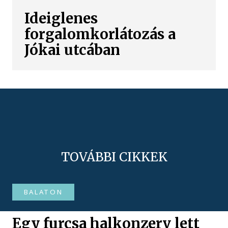
Ideiglenes
forgalomkorlátozás a
Jókai utcában
TOVÁBBI CIKKEK
BALATON
Egy furcsa halkonzerv lett