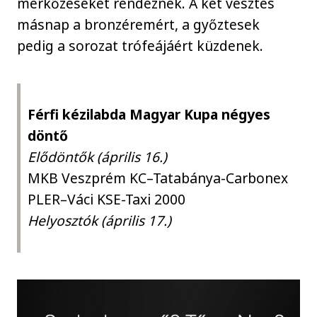
mérkőzéseket rendeznek. A két vesztes
másnap a bronzéremért, a győztesek
pedig a sorozat trófeájáért küzdenek.
Férfi kézilabda Magyar Kupa négyes
döntő
Elődöntők (április 16.)
MKB Veszprém KC–Tatabánya-Carbonex
PLER–Váci KSE-Taxi 2000
Helyosztók (április 17.)