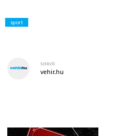
sport
SZERZŐ
vehir.hu