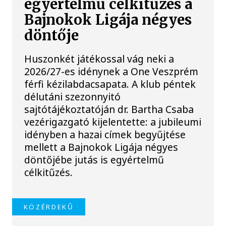
egyértelmű célkitűzés a
Bajnokok Ligája négyes
döntője
Huszonkét játékossal vág neki a
2026/27-es idénynek a One Veszprém
férfi kézilabdacsapata. A klub péntek
délutáni szezonnyitó
sajtótájékoztatóján dr. Bartha Csaba
vezérigazgató kijelentette: a jubileumi
idényben a hazai címek begyűjtése
mellett a Bajnokok Ligája négyes
döntőjébe jutás is egyértelmű
célkitűzés.
KÖZÉRDEKŰ