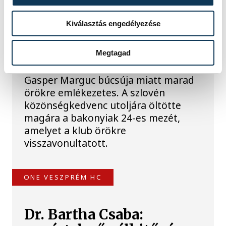
Érzelmekben és gólokban gazdag
gálamérkőzést láthatott a veszprémi
Kiválasztás engedélyezése
közönség péntek este. A One
Veszprém idénybeli első hazai
mérkőzésén fölényesen nyert a
Megtagad
szlovén RK Celje ellen, az est azonban
Gasper Marguc búcsúja miatt marad
örökre emlékezetes. A szlovén
közönségkedvenc utoljára öltötte
magára a bakonyiak 24-es mezét,
amelyet a klub örökre
visszavonultatott.
ONE VESZPRÉM HC
Dr. Bartha Csaba: