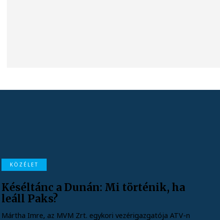
KÖZÉLET
Késéltánc a Dunán: Mi történik, ha
leáll Paks?
Mártha Imre, az MVM Zrt. egykori vezérigazgatója ATV-n