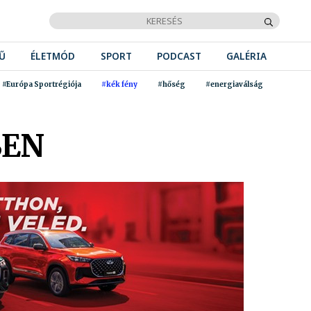
Ű
ÉLETMÓD
SPORT
PODCAST
GALÉRIA
#Európa Sportrégiója
#kék fény
#hőség
#energiaválság
BEN