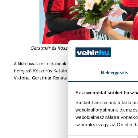
Gerstmár és Koszorús (elől), valamint Koroknai és V
A klub hivatalos oldalának
tájékoztatása
szerint
a múlt hétv
befejező Koszorús Katalin és Veszeli Judit mellett távozik a 
Beleegyezés
Viktória, Gerstmár Renáta és Sterbik Andrea is.
Ez a weboldal sütiket haszn
Sütiket használunk a tartal
weboldalforgalmunk elemzésé
weboldalhasználatra vonatko
számukra vagy az Ön által ha