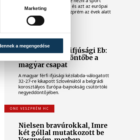
ahhoz érdemes egyszerre nézni a sport
magyarországi gyökereit és azt az európai
Marketing
kontextust, amelybe Veszprém az évek alatt
benőtte magát.
KÉZILABDA
dennek a megengedése
Férfi kézilabda ifjúsági Eb:
nem jutott elődöntőbe a
magyar csapat
A magyar férfi ifjúsági kézilabda-válogatott
32-27-re kikapott Szlovéniától a belgrádi
korosztályos Európa-bajnokság csütörtöki
negyeddöntőjében.
ONE VESZPRÉM HC
Nielsen bravúrokkal, Imre
két góllal mutatkozott be