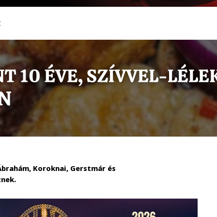
C
 Ábrahám, Koroknai, Gerstmár és
znek.