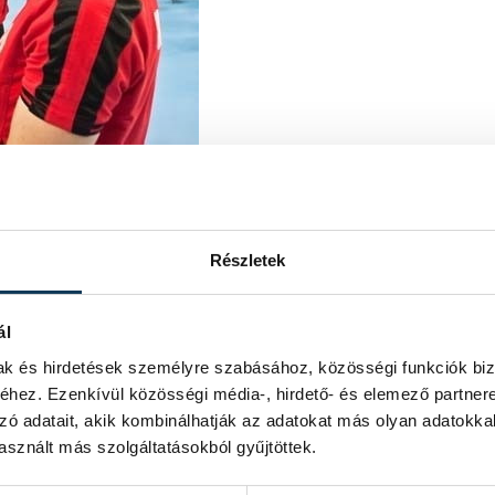
eszeli (a háttérben) is búcsúzik
égén búcsúztatott
, aktív pályafutását
csapattól Ábrahám Szilvia, Koroknai
Részletek
ál
mak és hirdetések személyre szabásához, közösségi funkciók biz
hez. Ezenkívül közösségi média-, hirdető- és elemező partner
zó adatait, akik kombinálhatják az adatokat más olyan adatokka
sznált más szolgáltatásokból gyűjtöttek.