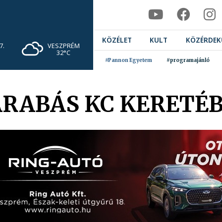
KÖZÉLET
KULT
KÖZÉRDEK
VESZPRÉM
7.
32°C
#Pannon Egyetem
#programajánló
ARABÁS KC KERETÉ