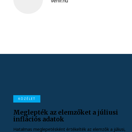
vehir.hu
KÖZÉLET
Meglepték az elemzőket a júliusi
inflációs adatok
Hatalmas meglepetésként értékelték az elemzők a júliusi,