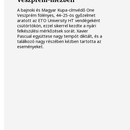
Veszprém-mezben
A bajnoki és Magyar Kupa-címvédő One
Veszprém fölényes, 44–25-ös győzelmet
aratott az ETO University HT vendégeként
csütörtökön, ezzel sikerrel kezdte a nyári
felkészülési mérkőzések sorát. Xavier
Pascual együttese nagy tempót diktált, és a
találkozó nagy részében kézben tartotta az
eseményeket.