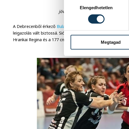
Hozzájárulás kiválasztása
Hrankai (balra) és Hanczvikke
Elengedhetetlen
jövőre Veszprémben bizonyíthat (fot
A Debrecenből érkező
Bulath Anita
és a Győri ETO-tól igazo
leigazolás vált biztossá. Siófokról két fiatal tehetség érkez
Hrankai Regina és a 177 cm magas, szintén 19 éves átlövő, H
Megtagad