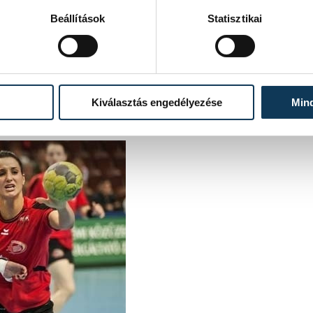
l (jobbra)
Beállítások
Statisztikai
ó: siofokkc.hu)
lt
Mayer Szabina
után újabb játékosok
ik, a 181 cm magas, 19 éves kapus,
anczvikkel Zsanett.
Kiválasztás engedélyezése
Min