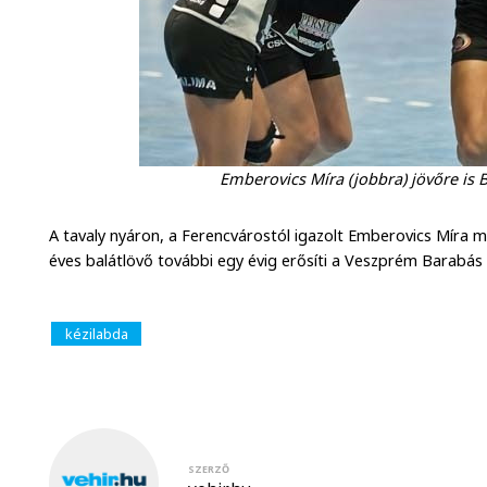
Emberovics Míra (jobbra) jövőre is
A tavaly nyáron, a Ferencvárostól igazolt Emberovics Míra 
éves balátlövő további egy évig erősíti a Veszprém Barabás 
kézilabda
SZERZŐ