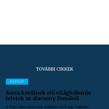
TOVÁBBI CIKKEK
KÖZÉLET
Sorra kerülnek elő világháborús
leletek az alacsony Dunából
A folyó rekordalacsony vízállása miatt egy csaknem