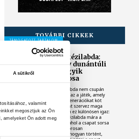
TOVÁBBI CIKKEK
TÁMOGATOTT TARTALOM
Veszprém és a kézilabda:
hogyan lett egy dunántúli
város Európa egyik
A sütikről
kézilabdafővárosa
Magyarországon a kézilabda nem csupán
egy sport a sok közül. Ez az a játék, amely
telt arénákat tölt meg, generációkat köt
tosításához, valamint
össze, és egész városokat szervez maga
einkkel megosztjuk az Ön
köré. Veszprém esetében ez különösen igaz:
a dunántúli városban a kézilabda mára a
l, amelyeket Ön adott meg
helyi identitás alapköve, ahol a csapat sorsa
és a közösség érzése szorosan
összefonódott. Hogy ez hogyan történt,