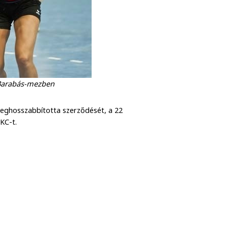
 Barabás-mezben
meghosszabbította szerződését, a 22
KC-t.