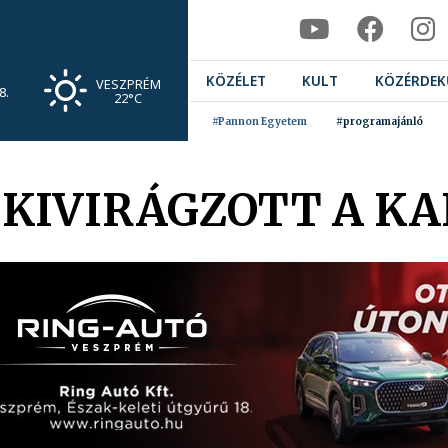
KÖZÉLET
KULT
KÖZÉRDEK
VESZPRÉM
8.
22°C
#Pannon Egyetem
#programajánló
 KIVIRÁGZOTT A K