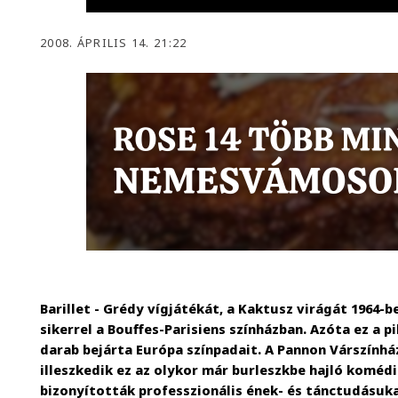
2008. ÁPRILIS 14. 21:22
Barillet - Grédy vígjátékát, a Kaktusz virágát 1964-
sikerrel a Bouffes-Parisiens színházban. Azóta ez a p
darab bejárta Európa színpadait. A Pannon Várszínhá
illeszkedik ez az olykor már burleszkbe hajló komédi
bizonyították professzionális ének- és tánctudásuka