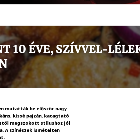
ben mutatták be először nagy
ikáns, kissé pajzán, kacagtató
ztól megszokott stílushoz jól
a. A színészek ismételten
t.