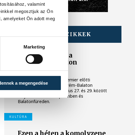
tosításához, valamint
einkkel megosztjuk az Ön
l, amelyeket Ön adott meg
TOVÁBBI CIKKEK
KULTÚRA
Marketing
Filmpremierek a
Veszprém-Balaton
Filmpikniken
Két premierrel és egy premier előtti
dennek a megengedése
vetítéssel készül a Veszprém-Balaton
Filmpiknik, amely augusztus 27. és 29. között
várja a nézőket Veszprémben és
Balatonfüreden.
KULTÚRA
Ezen a héten a komolyzene