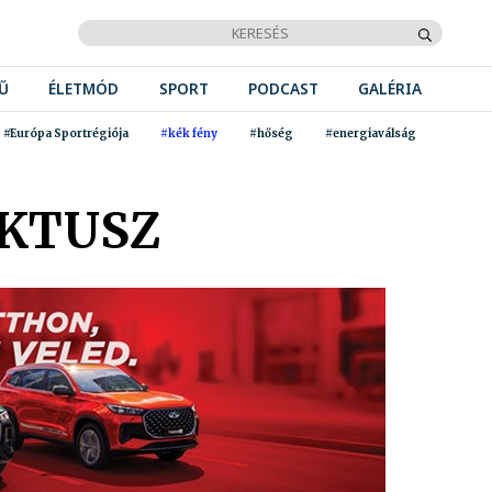
Ű
ÉLETMÓD
SPORT
PODCAST
GALÉRIA
#Európa Sportrégiója
#kék fény
#hőség
#energiaválság
AKTUSZ