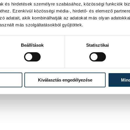
mak és hirdetések személyre szabásához, közösségi funkciók biz
pölyög tovább, míg végül minden a helyére kerül. Mindenki megtalálja a hozzá leginkább illő társat. A
hez. Ezenkívül közösségi média-, hirdető- és elemező partner
éha úgy érzi, kedve lenne együtt ropni a táncot a színészekkel. Koscsisák András ismételten brillírozik.
ek, majd a megfontolt, határozott, felnőtt ember is. Igazából mindegyik szerep jól áll neki, szerethető
zó adatait, akik kombinálhatják az adatokat más olyan adatokka
sznált más szolgáltatásokból gyűjtöttek.
Beállítások
Statisztikai
ezért a szeperért ítélték meg neki a "színész I" minősítést, mely egyenértékű a színművész diplomával.
Kiválasztás engedélyezése
Min