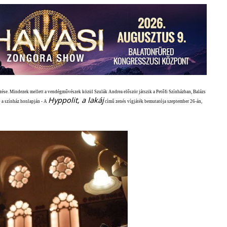
ezése. Mindezek mellett a vendégművészek közül Szulák Andrea először játszik a Petőfi Színházban, Balázs
Hyppolit, a lakáj
tó a színház honlapján - A
című zenés vígjáték bemutatója szeptember 26-án,