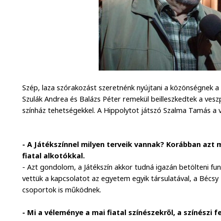
Szép, laza szórakozást szeretnénk nyújtani a közönségnek a 
Szulák Andrea és Balázs Péter remekül beilleszkedtek a vesz
színház tehetségekkel. A Hippolytot játszó Szalma Tamás a 
- A Játékszínnel milyen terveik vannak? Korábban azt 
fiatal alkotókkal.
- Azt gondolom, a Játékszín akkor tudná igazán betölteni funk
vettük a kapcsolatot az egyetem egyik társulatával, a Bécs
csoportok is működnek.
- Mi a véleménye a mai fiatal színészekről, a színészi f