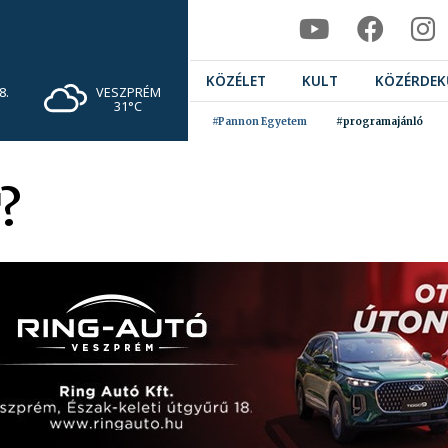
KÖZÉLET
KULT
KÖZÉRDEK
VESZPRÉM
8.
31°C
#Pannon Egyetem
#programajánló
?