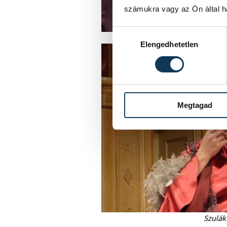
számukra vagy az Ön által ha
Hozzájárulás kiválasztása
Elengedhetetlen
Megtagad
Szulák