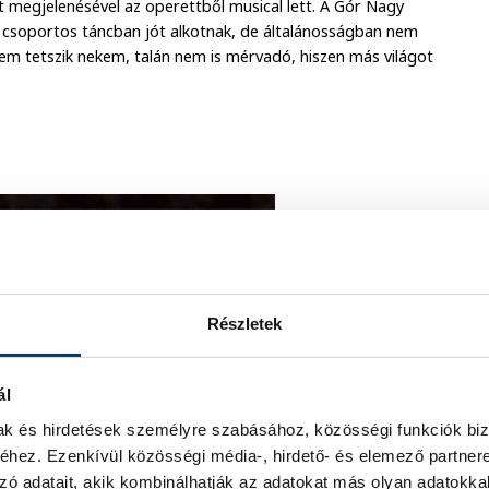
ort megjelenésével az operettből musical lett. A Gór Nagy
 csoportos táncban jót alkotnak, de általánosságban nem
 nem tetszik nekem, talán nem is mérvadó, hiszen más világot
Részletek
ál
mak és hirdetések személyre szabásához, közösségi funkciók biz
hez. Ezenkívül közösségi média-, hirdető- és elemező partner
zó adatait, akik kombinálhatják az adatokat más olyan adatokka