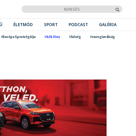
Ű
ÉLETMÓD
SPORT
PODCAST
GALÉRIA
#Európa Sportrégiója
#kék fény
#hőség
#energiaválság