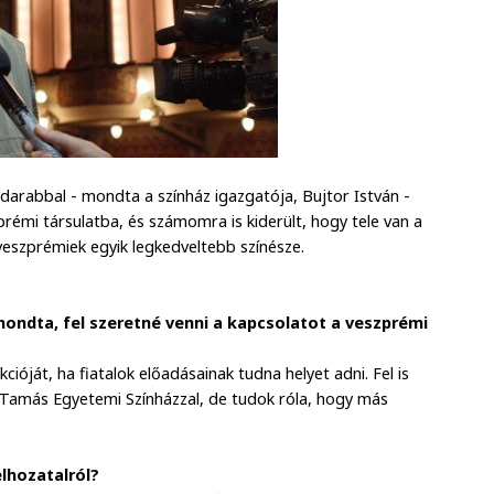
darabbal - mondta a színház igazgatója, Bujtor István -
prémi társulatba, és számomra is kiderült, hogy tele van a
veszprémiek egyik legkedveltebb színésze.
mondta, fel szeretné venni a kapcsolatot a veszprémi
cióját, ha fiatalok előadásainak tudna helyet adni. Fel is
y Tamás Egyetemi Színházzal, de tudok róla, hogy más
elhozatalról?