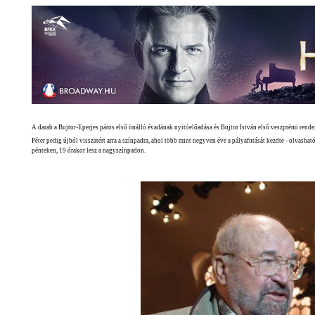
A darab a Bujtor-Eperjes páros első önálló évadának nyitóelőadása és Bujtor István első veszprémi rend
Péter pedig újból visszatért arra a színpadra, ahol több mint negyven éve a pályafutását kezdte - olvasha
pénteken, 19 órakor lesz a nagyszínpadon.