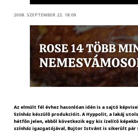
2008. SZEPTEMBER 22. 18:09
Az elmúlt fél évhez hasonlóan idén is a sajtó képvise
Színház készülő produkcióit. A Hyppolit, a lakáj uto
hétfőn jelen, ebből következik egy kis ízelítő képek
színház igazgatójával, Bujtor Istvánt is sikerült pár 