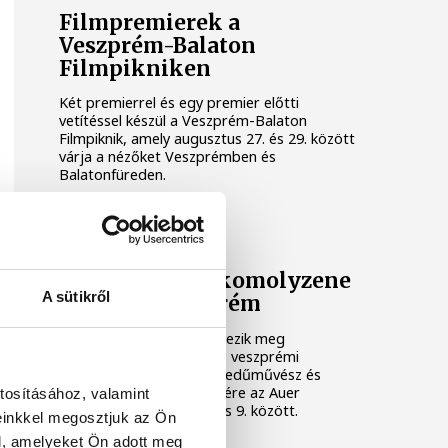
Filmpremierek a
Veszprém-Balaton
Filmpikniken
Két premierrel és egy premier előtti
vetítéssel készül a Veszprém-Balaton
Filmpiknik, amely augusztus 27. és 29. között
várja a nézőket Veszprémben és
Balatonfüreden.
KULTÚRA
Ezen a héten a komolyzene
A sütikről
fővárosa Veszprém
Idén 12. alkalommal rendezik meg
Veszprémben a világhírű, veszprémi
születésű Auer Lipót hegedűművész és
zenepedagógus tiszteletére az Auer
tosításához, valamint
Fesztivált, augusztus 3. és 9. között.
einkkel megosztjuk az Ön
l, amelyeket Ön adott meg