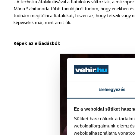
- A technika átalakulásával a fiatalok is változtak, a mikrop
Mária Színitanoda több tanulójáról tudom, hogy énekben és
tudnám megítélni a fiatalokat, hiszen az, hogy tetszik vagy
képviselek már, mint amit ők.
Képek az előadásból:
Beleegyezés
Ez a weboldal sütiket haszn
Sütiket használunk a tartal
weboldalforgalmunk elemzésé
weboldalhasználatra vonatko