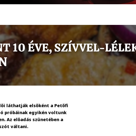
lői láthatják elsőként a Petőfi
lsó próbáinak egyikén voltunk
ben. Az előadás szünetében a
szót váltani.