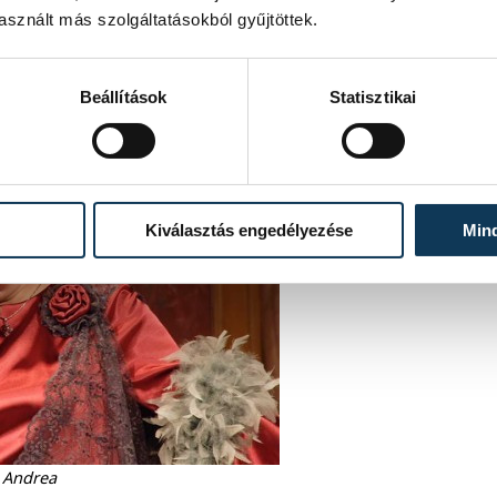
sznált más szolgáltatásokból gyűjtöttek.
Beállítások
Statisztikai
Kiválasztás engedélyezése
Min
 Andrea