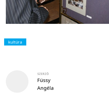
kultúra
SZERZŐ
Füssy
Angéla