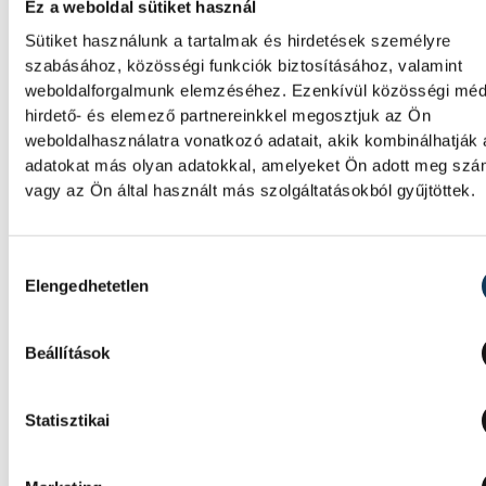
Ez a weboldal sütiket használ
Sütiket használunk a tartalmak és hirdetések személyre
szabásához, közösségi funkciók biztosításához, valamint
weboldalforgalmunk elemzéséhez. Ezenkívül közösségi méd
hirdető- és elemező partnereinkkel megosztjuk az Ön
weboldalhasználatra vonatkozó adatait, akik kombinálhatják
adatokat más olyan adatokkal, amelyeket Ön adott meg sz
vagy az Ön által használt más szolgáltatásokból gyűjtöttek.
Hozzájárulás kiválasztása
TOVÁBBI CIKKEK
Elengedhetetlen
KULTÚRA
Beállítások
Filmpremierek a Veszprém-
Balaton Filmpikniken
Statisztikai
Két premierrel és egy premier előtti vetítés