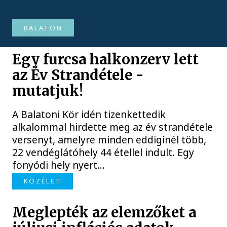
BALATON
Egy furcsa halkonzerv lett
az Év Strandétele -
mutatjuk!
A Balatoni Kör idén tizenkettedik
alkalommal hirdette meg az év strandétele
versenyt, amelyre minden eddiginél több,
22 vendéglátóhely 44 étellel indult. Egy
fonyódi hely nyert...
KÖZÉLET
Meglepték az elemzőket a