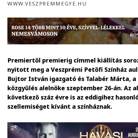
WWW.VESZPREMMEGYE.HU
Premiertől premierig címmel kiállítás soro
nyitott meg a Veszprémi Petőfi Színház au
Bujtor István igazgató és Talabér Márta, 
közgyűlés alelnöke szeptember 26-án. Az a
következő száz évre is az eddigihez hasonl
szellemiséget kívánt a színháznak.