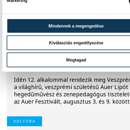
készül a Veszprém-Balaton Filmpiknik, ame
Marketing
augusztus 27. és 29. között várja a nézőket
Veszprémben és Balatonfüreden.
Mindennek a megengedése
KULTÚRA
Kiválasztás engedélyezése
Ezen a héten a komolyzene
Megtagad
fővárosa Veszprém
Idén 12. alkalommal rendezik meg Veszpr
a világhírű, veszprémi születésű Auer Lipót
hegedűművész és zenepedagógus tisztelet
az Auer Fesztivált, augusztus 3. és 9. között
KULTÚRA