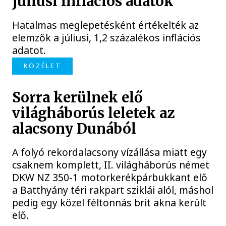
júliusi inflációs adatok
Hatalmas meglepetésként értékelték az
elemzők a júliusi, 1,2 százalékos inflációs
adatot.
KÖZÉLET
Sorra kerülnek elő
világháborús leletek az
alacsony Dunából
A folyó rekordalacsony vízállása miatt egy
csaknem komplett, II. világháborús német
DKW NZ 350-1 motorkerékpárbukkant elő
a Batthyány téri rakpart sziklái alól, máshol
pedig egy közel féltonnás brit akna került
elő.