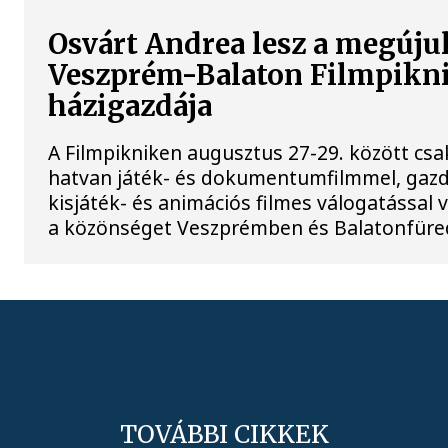
Osvárt Andrea lesz a megúju
Veszprém-Balaton Filmpikn
házigazdája
A Filmpikniken augusztus 27-29. között cs
hatvan játék- és dokumentumfilmmel, gaz
kisjáték- és animációs filmes válogatással 
a közönséget Veszprémben és Balatonfüre
TOVÁBBI CIKKEK