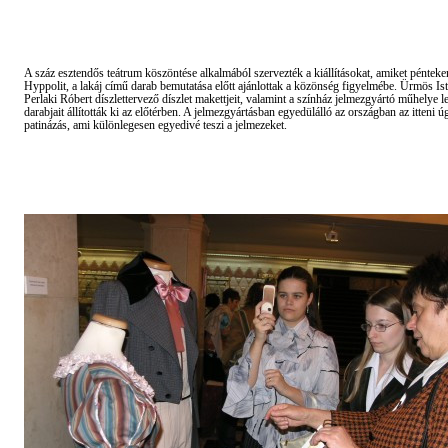
A száz esztendős teátrum köszöntése alkalmából szervezték a kiállításokat, amiket pénteke
Hyppolit, a lakáj című darab bemutatása előtt ajánlottak a közönség figyelmébe. Ürmös Ist
Perlaki Róbert díszlettervező díszlet makettjeit, valamint a színház jelmezgyártó műhelye 
darabjait állították ki az előtérben. A jelmezgyártásban egyedülálló az országban az itteni 
patinázás, ami különlegesen egyedivé teszi a jelmezeket.