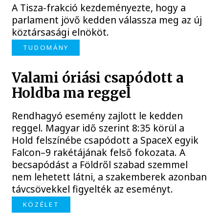
A Tisza-frakció kezdeményezte, hogy a
parlament jövő kedden válassza meg az új
köztársasági elnököt.
TUDOMÁNY
Valami óriási csapódott a
Holdba ma reggel
Rendhagyó esemény zajlott le kedden
reggel. Magyar idő szerint 8:35 körül a
Hold felszínébe csapódott a SpaceX egyik
Falcon–9 rakétájának felső fokozata. A
becsapódást a Földről szabad szemmel
nem lehetett látni, a szakemberek azonban
távcsövekkel figyelték az eseményt.
KÖZÉLET