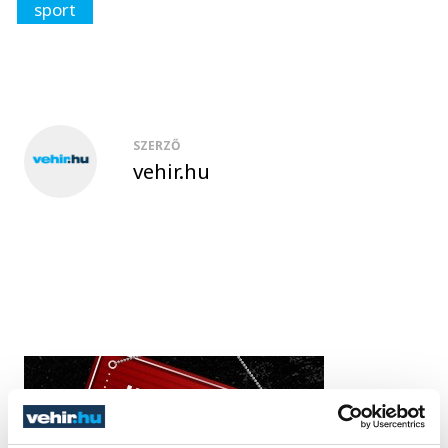
sport
SZERZŐ
vehir.hu