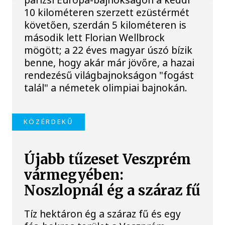
10 kilométeren szerzett ezüstérmét
követően, szerdán 5 kilométeren is
második lett Florian Wellbrock
mögött; a 22 éves magyar úszó bízik
benne, hogy akár már jövőre, a hazai
rendezésű világbajnokságon "fogást
talál" a németek olimpiai bajnokán.
KÖZÉRDEKŰ
Újabb tűzeset Veszprém
vármegyében:
Noszlopnál ég a száraz fű
Tíz hektáron ég a száraz fű és egy