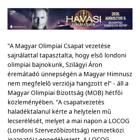
"A Magyar Olimpiai Csapat vezetése
sajnálattal tapasztalta, hogy első londoni
olimpiai bajnokunk, Szilágyi Áron
éremátadó ünnepségén a Magyar Himnusz
nem megfelelő verziója hangzott el" - áll a
Magyar Olimpiai Bizottság (MOB) hétfői
közleményében. "A csapatvezetés
haladéktalanul kérte a helytelen mű
lecserélését, melyet a mai napon a LOCOG
(Londoni Szervezőbizottság) nemzetközi
igazgatója engedélyezett. A LOCOG