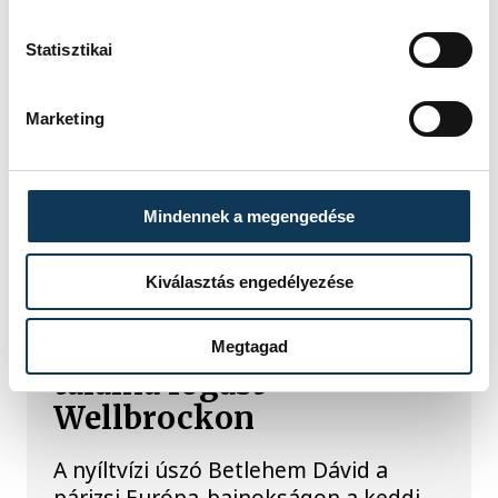
Statisztikai
Marketing
TOVÁBBI CIKKEK
ÚSZÁS
Mindennek a megengedése
Betlehem szerint az idő
Kiválasztás engedélyezése
neki dolgozik, jövőre
hazai környezetben
Megtagad
találna fogást
Wellbrockon
A nyíltvízi úszó Betlehem Dávid a
párizsi Európa-bajnokságon a keddi