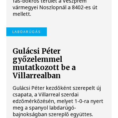
fás-bokros terület a Veszprém
vármegyei Noszlopnál a 8402-es út
mellett.
LABDARÚGÁS
Gulácsi Péter
győzelemmel
mutatkozott be a
Villarrealban
Gulácsi Péter kezdőként szerepelt új
csapata, a Villarreal szerdai
edzőmérkőzésén, melyet 1-0-ra nyert
meg a spanyol labdarúgó-
bajnokságban szereplő együttes.