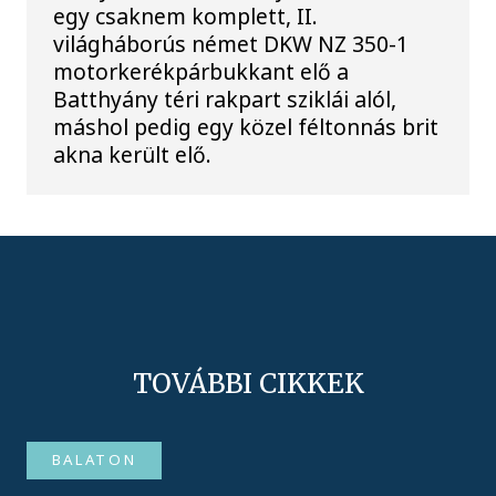
egy csaknem komplett, II.
világháborús német DKW NZ 350-1
motorkerékpárbukkant elő a
Batthyány téri rakpart sziklái alól,
máshol pedig egy közel féltonnás brit
akna került elő.
TOVÁBBI CIKKEK
BALATON