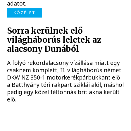
adatot.
KÖZÉLET
Sorra kerülnek elő
világháborús leletek az
alacsony Dunából
A folyó rekordalacsony vízállása miatt egy
csaknem komplett, II. világháborús német
DKW NZ 350-1 motorkerékpárbukkant elő
a Batthyány téri rakpart sziklái alól, máshol
pedig egy közel féltonnás brit akna került
elő.