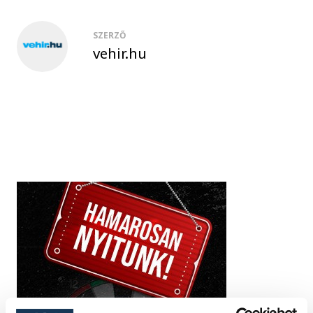
SZERZŐ
vehir.hu