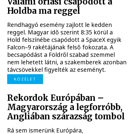
Valami óriási csapódott a
Holdba ma reggel
Rendhagyó esemény zajlott le kedden
reggel. Magyar idő szerint 8:35 körül a
Hold felszínébe csapódott a SpaceX egyik
Falcon–9 rakétájának felső fokozata. A
becsapódást a Földről szabad szemmel
nem lehetett látni, a szakemberek azonban
távcsövekkel figyelték az eseményt.
KÖZÉLET
Rekordok Európában –
Magyarország a legforróbb,
Angliában szárazság tombol
Rá sem ismerünk Európára,