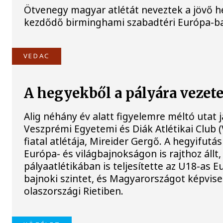
Ötvenegy magyar atlétát neveztek a jövő h
kezdődő birminghami szabadtéri Európa-b
VEDAC
A hegyekből a pályára vezete
Alig néhány év alatt figyelemre méltó utat j
Veszprémi Egyetemi és Diák Atlétikai Club 
fiatal atlétája, Mireider Gergő. A hegyifut
Európa- és világbajnokságon is rajthoz állt,
pályaatlétikában is teljesítette az U18-as E
bajnoki szintet, és Magyarországot képvise
olaszországi Rietiben.