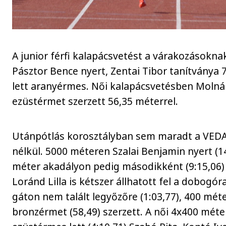
A junior férfi kalapácsvetést a várakozásokn
Pásztor Bence nyert, Zentai Tibor tanítványa 
lett aranyérmes. Női kalapácsvetésben Molná
ezüstérmet szerzett 56,35 méterrel.
Utánpótlás korosztályban sem maradt a VEDA
nélkül. 5000 méteren Szalai Benjamin nyert (1
méter akadályon pedig másodikként (9:15,06) 
Loránd Lilla is kétszer állhatott fel a dobogór
gáton nem talált legyőzőre (1:03,77), 400 mét
bronzérmet (58,49) szerzett. A női 4x400 méte