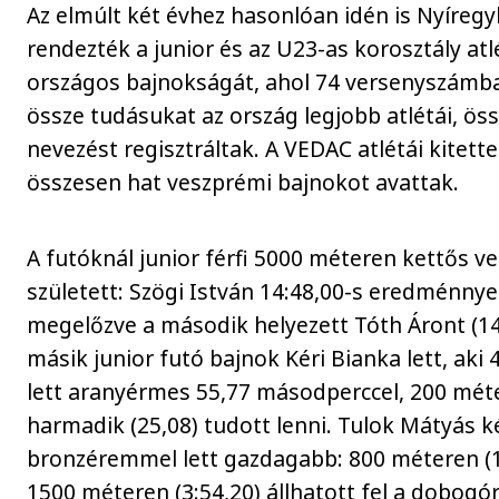
Az elmúlt két évhez hasonlóan idén is Nyíreg
rendezték a junior és az U23-as korosztály atl
országos bajnokságát, ahol 74 versenyszámb
össze tudásukat az ország legjobb atlétái, ös
nevezést regisztráltak. A VEDAC atlétái kitet
összesen hat veszprémi bajnokot avattak.
A futóknál junior férfi 5000 méteren kettős v
született: Szögi István 14:48,00-s eredménnyel
megelőzve a második helyezett Tóth Áront (14
másik junior futó bajnok Kéri Bianka lett, aki
lett aranyérmes 55,77 másodperccel, 200 mét
harmadik (25,08) tudott lenni. Tulok Mátyás k
bronzéremmel lett gazdagabb: 800 méteren (1
1500 méteren (3:54,20) állhatott fel a dobogó