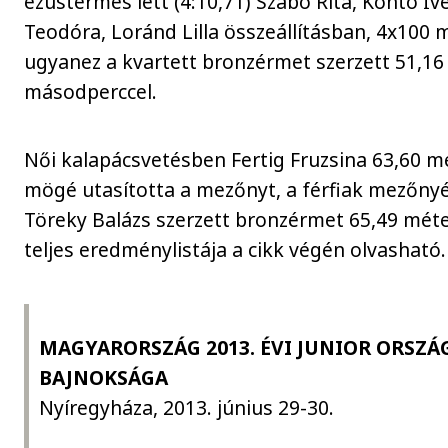
ezüstérmes lett (4:10,71) Szabó Rita, Kontó Iv
Teodóra, Loránd Lilla összeállításban, 4x100
ugyanez a kvartett bronzérmet szerzett 51,16
másodperccel.
Női kalapácsvetésben Fertig Fruzsina 63,60 m
mögé utasította a mezőnyt, a férfiak mezőny
Töreky Balázs szerzett bronzérmet 65,49 méte
teljes eredménylistája a cikk végén olvasható.
MAGYARORSZÁG 2013. ÉVI JUNIOR ORSZÁ
BAJNOKSÁGA
Nyíregyháza, 2013. június 29-30.