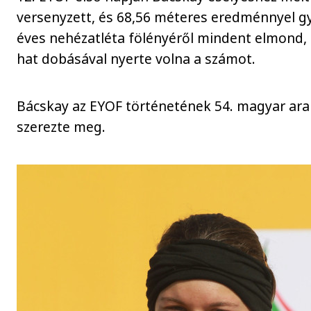
versenyzett, és 68,56 méteres eredménnyel gy
éves nehézatléta fölényéről mindent elmond,
hat dobásával nyerte volna a számot.
Bácskay az EYOF történetének 54. magyar ar
szerezte meg.