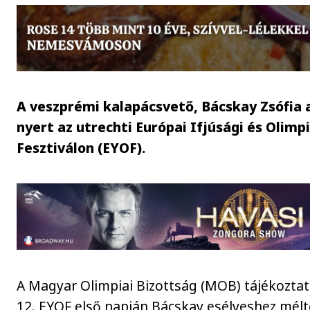
A veszprémi kalapácsvető, Bácskay Zsófia
nyert az utrechti Európai Ifjúsági és Olimpi
Fesztiválon (EYOF).
A Magyar Olimpiai Bizottság (MOB) tájékoztat
12. EYOF első napján Bácskay esélyeshez mél