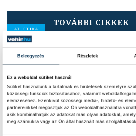
TOVÁBBI CIKKEK
ATLÉTIKA
Atlétikai Eb: ötvenegy fős a
Beleegyezés
Részletek
csapat
Ötvenegy magyar atlétát neveztek a jövő h
Ez a weboldal sütiket használ
kezdődő birminghami szabadtéri Európa-b
Sütiket használunk a tartalmak és hirdetések személyre sz
közösségi funkciók biztosításához, valamint weboldalforgal
elemzéséhez. Ezenkívül közösségi média-, hirdető- és ele
VEDAC
partnereinkkel megosztjuk az Ön weboldalhasználatra vonatk
akik kombinálhatják az adatokat más olyan adatokkal, amely
meg számukra vagy az Ön által használt más szolgáltatásokb
A hegyekből a pályára vezete