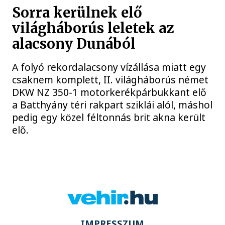
Sorra kerülnek elő
világháborús leletek az
alacsony Dunából
A folyó rekordalacsony vízállása miatt egy
csaknem komplett, II. világháborús német
DKW NZ 350-1 motorkerékpárbukkant elő
a Batthyány téri rakpart sziklái alól, máshol
pedig egy közel féltonnás brit akna került
elő.
IMPRESSZUM