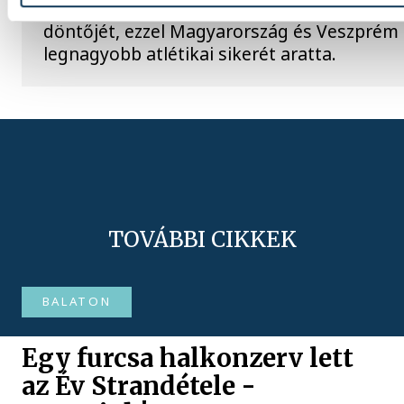
méteres dobással megnyerte a férfi kalapá
döntőjét, ezzel Magyarország és Veszprém 
legnagyobb atlétikai sikerét aratta.
TOVÁBBI CIKKEK
BALATON
Egy furcsa halkonzerv lett
az Év Strandétele -