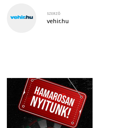
SZERZŐ
vehir.hu