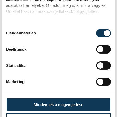
adatokkal, amelyeket Ön adott meg számukra vagy az
Ön által használt más szolgáltatásokból gyűjtöttek.
A fiatalok szemmel láthatóan maguk is
Hozzájárulás kiválasztása
Elengedhetetlen
imádják ezt a darabot, ami kellőképp hálás,
hiszen a Kinizsiben minden színész tudása
Beállítások
legjavát mutathatta meg.
Statisztikai
kultúra
Marketing
Mindennek a megengedése
SZERZŐ
Füssy