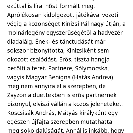
ezúttal is lírai hőst formált meg.
Aprólékosan kidolgozott játékával vezeti
végig a közönséget Kinizsi Pál nagy útján, a
molnárlegény egyszerűségétől a hadvezér
diadaláig. Ének- és tánctudását már
sokszor bizonyította, Kinizsiként sem
okozott csalódást. Erős, tiszta hangja
betölti a teret. Partnere, Sólymocska,
vagyis Magyar Benigna (Hatás Andrea)
még nem annyira él a szerepben, de
Zayzon a duettekben is erős partnernek
bizonyul, elviszi vállán a közös jeleneteket.
Koscsisák András, Mátyás királyként egy
egészen újfajta szerepben mutathatta
meg sokoldalúságát. Annál is inkább, hogy