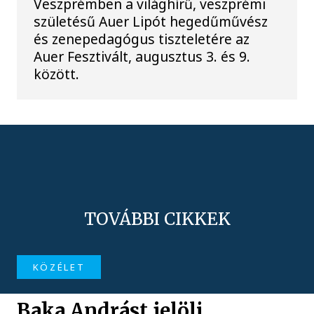
Veszprémben a világhírű, veszprémi
születésű Auer Lipót hegedűművész
és zenepedagógus tiszteletére az
Auer Fesztivált, augusztus 3. és 9.
között.
TOVÁBBI CIKKEK
KÖZÉLET
Baka Andrást jelöli