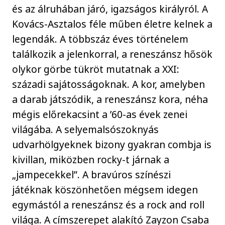
és az álruhában járó, igazságos királyról. A
Kovács-Asztalos féle műben életre kelnek a
legendák. A többszáz éves történelem
találkozik a jelenkorral, a reneszánsz hősök
olykor görbe tükröt mutatnak a XXI:
századi sajátosságoknak. A kor, amelyben
a darab játszódik, a reneszánsz kora, néha
mégis előrekacsint a ’60-as évek zenei
világába. A selyemalsószoknyás
udvarhölgyeknek bizony gyakran combja is
kivillan, miközben rocky-t járnak a
„jampecekkel”. A bravúros színészi
játéknak köszönhetően mégsem idegen
egymástól a reneszánsz és a rock and roll
világa. A címszerepet alakító Zayzon Csaba