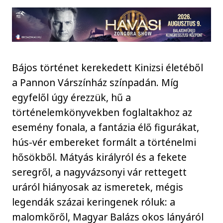
Bájos történet kerekedett Kinizsi életéből
a Pannon Várszínház színpadán. Míg
egyfelől úgy érezzük, hű a
történelemkönyvekben foglaltakhoz az
esemény fonala, a fantázia élő figurákat,
hús-vér embereket formált a történelmi
hősökből. Mátyás királyról és a fekete
seregről, a nagyvázsonyi vár rettegett
uráról hiányosak az ismeretek, mégis
legendák százai keringenek róluk: a
malomkőről, Magyar Balázs okos lányáról