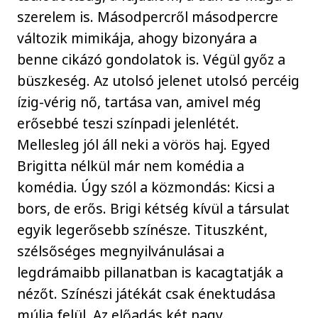
szerelem is. Másodpercről másodpercre
változik mimikája, ahogy bizonyára a
benne cikázó gondolatok is. Végül győz a
büszkeség. Az utolsó jelenet utolsó percéig
ízig-vérig nő, tartása van, amivel még
erősebbé teszi színpadi jelenlétét.
Mellesleg jól áll neki a vörös haj. Egyed
Brigitta nélkül már nem komédia a
komédia. Úgy szól a közmondás: Kicsi a
bors, de erős. Brigi kétség kívül a társulat
egyik legerősebb színésze. Tituszként,
szélsőséges megnyilvánulásai a
legdrámaibb pillanatban is kacagtatják a
nézőt. Színészi játékát csak énektudása
múlja felül. Az előadás két nagy