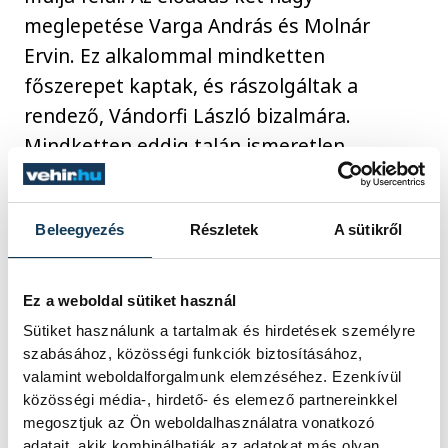
meglepetése Varga András és Molnár
Ervin. Ez alkalommal mindketten
főszerepet kaptak, és rászolgáltak a
rendező, Vándorfi László bizalmára.
Mindketten eddig talán ismeretlen
oldalukról mutatkoztak meg. Varga András
még az abszolút negatív figurát (Vitéz
Beleegyezés
Részletek
A sütikről
Holubár) is képes szerethetővé, esendővé
tenni. Öblös, bársonyos hangja szinte
simogató. Tökéletesen tiszta, érett
Ez a weboldal sütiket használ
férfihang. Ervin, a király lustája most
Sütiket használunk a tartalmak és hirdetések személyre
összeszedettebben játszott, mint valaha.
szabásához, közösségi funkciók biztosításához,
valamint weboldalforgalmunk elemzéséhez. Ezenkívül
Komolyan vette szerepét, amit vastapssal
közösségi média-, hirdető- és elemező partnereinkkel
hálált meg a közönség.
megosztjuk az Ön weboldalhasználatra vonatkozó
adatait, akik kombinálhatják az adatokat más olyan