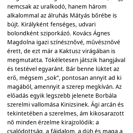
nemcsak az uralkodó, hanem három
alkalommal az álruhás Mátyás bőrébe is
bújt. Királyként fenséges, udvari
bolondként sziporkázó. Kovács Ágnes
Magdolna igazi színésznővé, művésznővé
érett, de ezt már a Kaktusz virágában is
megmutatta. Tökéletesen játszik hangjával
és testével egyaránt. Bár benne lüktet az
erő, mégsem „sok”, pontosan annyit ad ki
magából, amennyit a szerep megkíván. Az
előadás egyik legszebb jelenete Borbála
szerelmi vallomása Kinizsinek. Ági arcán és
tekintetében a szerelmes, ám kikosarazott
nő minden érzelme kirajzolódik: a
csalódottság, a fájdalom, a düh és maga a