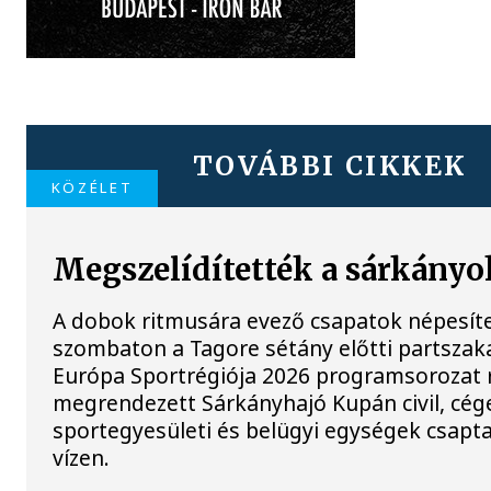
TOVÁBBI CIKKEK
KÖZÉLET
Megszelídítették a sárkányo
A dobok ritmusára evező csapatok népesít
szombaton a Tagore sétány előtti partszaka
Európa Sportrégiója 2026 programsorozat 
megrendezett Sárkányhajó Kupán civil, cég
sportegyesületi és belügyi egységek csapt
vízen.