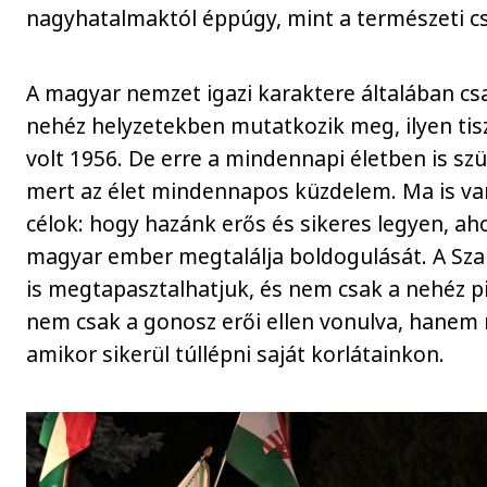
nagyhatalmaktól éppúgy, mint a természeti c
A magyar nemzet igazi karaktere általában cs
nehéz helyzetekben mutatkozik meg, ilyen tisz
volt 1956. De erre a mindennapi életben is sz
mert az élet mindennapos küzdelem. Ma is v
célok: hogy hazánk erős és sikeres legyen, a
magyar ember megtalálja boldogulását. A Sz
is megtapasztalhatjuk, és nem csak a nehéz p
nem csak a gonosz erői ellen vonulva, hanem
amikor sikerül túllépni saját korlátainkon.