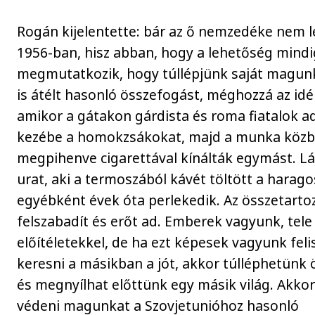
Rogán kijelentette: bár az ő nemzedéke nem l
1956-ban, hisz abban, hogy a lehetőség mindi
megmutatkozik, hogy túllépjünk saját magu
is átélt hasonló összefogást, méghozzá az id
amikor a gátakon gárdista és roma fiatalok 
kezébe a homokzsákokat, majd a munka köz
megpihenve cigarettával kínálták egymást. Lá
urat, aki a termoszából kávét töltött a harago
egyébként évek óta perlekedik. Az összetarto
felszabadít és erőt ad. Emberek vagyunk, tele
előítéletekkel, de ha ezt képesek vagyunk feli
keresni a másikban a jót, akkor túlléphetün
és megnyílhat előttünk egy másik világ. Akko
védeni magunkat a Szovjetunióhoz hasonló