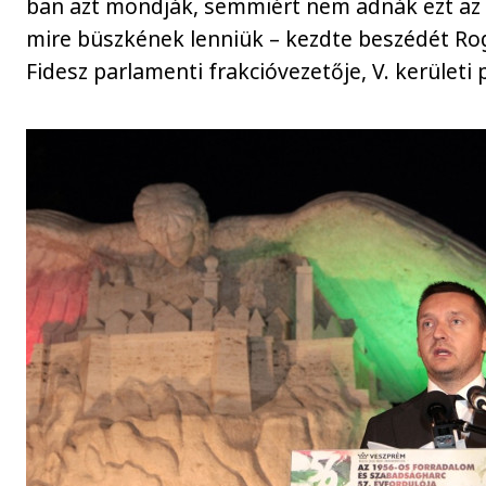
ban azt mondják, semmiért nem adnák ezt az
mire büszkének lenniük – kezdte beszédét Rog
Fidesz parlamenti frakcióvezetője, V. kerületi