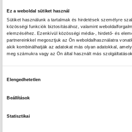
A Melocco Miklós által készített Brusznyai-e
Ez a weboldal sütiket használ
elhelyezték az emlékezés koszorúit a veszprém
Sütiket használunk a tartalmak és hirdetések személyre sz
szervezetek, a rendőrség, tűzoltóság képviselő
közösségi funkciók biztosításához, valamint weboldalforgal
önkormányzat nevében Porga Gyula polgárme
elemzéséhez. Ezenkívül közösségi média-, hirdető- és ele
partnereinkkel megosztjuk az Ön weboldalhasználatra vonatk
Navracsics Tibor, a város parlamenti képvisel
akik kombinálhatják az adatokat más olyan adatokkal, amely
Antal. A szobor előtt fejet hajtottak a Fidesz, 
meg számukra vagy az Ön által használt más szolgáltatásokb
Jobbik és az LMP veszprémi képviselői is.
Hozzájárulás kiválasztása
A megemlékezést követően a Petőfi Színházb
Elengedhetetlen
díszelőadást tartottak. Klukon Edit, Ránki Dez
Fülöp adott elő Liszt-darabokat.
Beállítások
Statisztikai
közélet