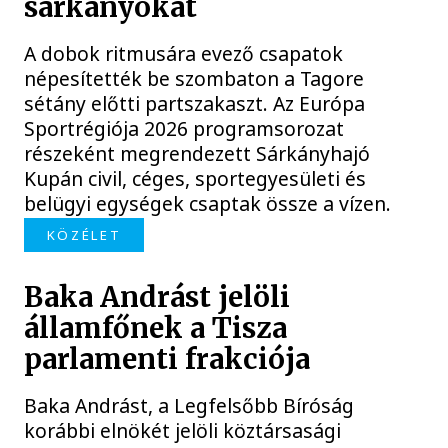
sárkányokat
A dobok ritmusára evező csapatok
népesítették be szombaton a Tagore
sétány előtti partszakaszt. Az Európa
Sportrégiója 2026 programsorozat
részeként megrendezett Sárkányhajó
Kupán civil, céges, sportegyesületi és
belügyi egységek csaptak össze a vízen.
KÖZÉLET
Baka Andrást jelöli
államfőnek a Tisza
parlamenti frakciója
Baka Andrást, a Legfelsőbb Bíróság
korábbi elnökét jelöli köztársasági