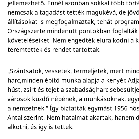
jellemezhető. Ennél azonban sokkal több törté
nemcsak a tagadást tették magukévá, de jöv
állításokat is megfogalmaztak, tehát program
Országszerte mindenütt pontokban foglalták
követeléseiket. Nem engedték eluralkodni a k
teremtettek és rendet tartottak.
„Szántsatok, vessetek, termeljetek, mert min
harc,minden építő munka alapja a kenyér. Adj
húst, zsírt és tejet a szabadságharc sebesültje
városok küzdő népének, a munkásoknak, egy
a nemzetnek!” Így biztatták egymást 1956 hő
Antal szerint. Nem hatalmat akartak, hanem d
alkotni, és így is tettek.