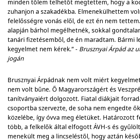
minden tőlem telhetőt megtettem, hogy a koc
zuhanjon a szakadékba. Elmenekülhettem vol
felelősségre vonás elől, de ezt én nem tette
alapján bárhol megélhetnék, sokkal gondtala
tanári fizetésemből, de én maradtam. Bármi les
kegyelmet nem kérek.” -
Brusznyai Árpád az u
jogán
Brusznyai Árpádnak nem volt miért kegyelmet
nem volt bűne. Ő Magyarországért és Veszpré
tanítványaiért dolgozott. Fiatal diákjait forra
csoportba szervezte, de soha nem engedte ők
közelébe, így óvva meg életüket. Határozott f
több, a felkelők által elfogott ÁVH-s és gyűlö
menekült meg a lincseléstől, hogy aztán késő