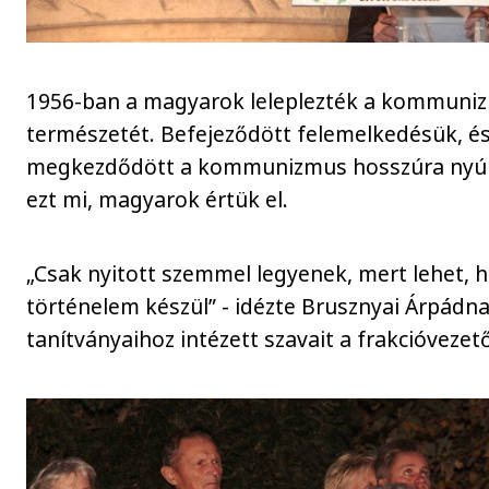
1956-ban a magyarok leleplezték a kommuniz
természetét. Befejeződött felemelkedésük, é
megkezdődött a kommunizmus hosszúra nyúl
ezt mi, magyarok értük el.
„Csak nyitott szemmel legyenek, mert lehet, h
történelem készül” - idézte Brusznyai Árpádn
tanítványaihoz intézett szavait a frakcióvezető.