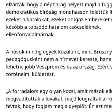
elzárták, hogy a népharag helyett majd a függ
demokratikus bíróság mondhasson felettük ít
ezeket a fiatalokat, ezeket az igaz embereket
később a tobzódó hatalom csőcseléknek,
ellenforradalmárnak.
A hősök mindig egyek közülünk, mint Brusznya
pedagógusként nem a hírnevet kereste, hane
lehetne jobb Veszprém és ez az ország. Ezért vá
történelmi küldetést.
„A forradalom egy olyan kocsi, amit mások eli
megvadították a lovakat, majd leugráltak arr
hívtak, hogy fogjam meg a gyeplőt. Én ezt m