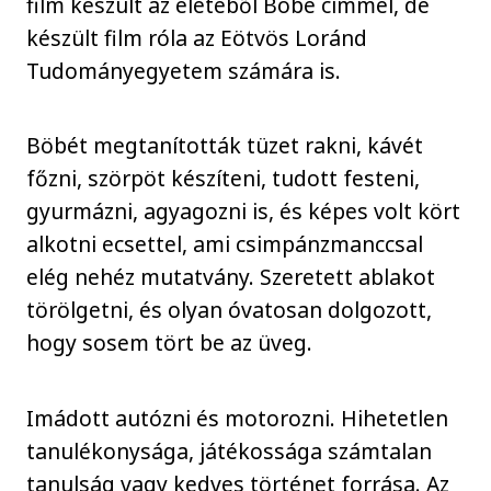
film készült az életéből Böbe címmel, de
készült film róla az Eötvös Loránd
Tudományegyetem számára is.
Böbét megtanították tüzet rakni, kávét
főzni, szörpöt készíteni, tudott festeni,
gyurmázni, agyagozni is, és képes volt kört
alkotni ecsettel, ami csimpánzmanccsal
elég nehéz mutatvány. Szeretett ablakot
törölgetni, és olyan óvatosan dolgozott,
hogy sosem tört be az üveg.
Imádott autózni és motorozni. Hihetetlen
tanulékonysága, játékossága számtalan
tanulság vagy kedves történet forrása. Az