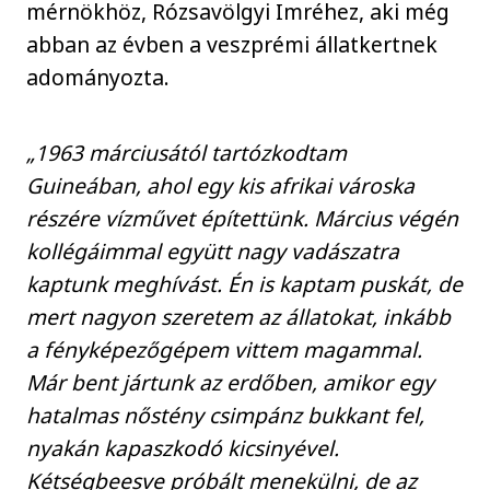
mérnökhöz, Rózsavölgyi Imréhez, aki még
abban az évben a veszprémi állatkertnek
adományozta.
„1963 márciusától tartózkodtam
Guineában, ahol egy kis afrikai városka
részére vízművet építettünk. Március végén
kollégáimmal együtt nagy vadászatra
kaptunk meghívást. Én is kaptam puskát, de
mert nagyon szeretem az állatokat, inkább
a fényképezőgépem vittem magammal.
Már bent jártunk az erdőben, amikor egy
hatalmas nőstény csimpánz bukkant fel,
nyakán kapaszkodó kicsinyével.
Kétségbeesve próbált menekülni, de az