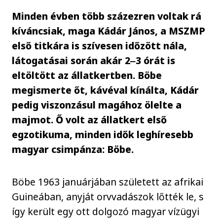
Minden évben több százezren voltak rá
kíváncsiak, maga Kádár János, a MSZMP
első titkára is szívesen időzött nála,
látogatásai során akár 2‒3 órát is
eltöltött az állatkertben. Böbe
megismerte őt, kávéval kínálta, Kádár
pedig viszonzásul magához ölelte a
majmot. Ő volt az állatkert első
egzotikuma, minden idők leghíresebb
magyar csimpánza: Böbe.
Böbe 1963 januárjában született az afrikai
Guineában, anyját orvvadászok lőtték le, s
így került egy ott dolgozó magyar vízügyi