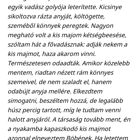
egyik vadász golyója leterítette. Kicsinye
sikoltozva rázta anyját, költögette,
szeméből könnyek peregtek. Nagyon
megható volt a kis majom kétségbeesése,
szóltam hát a fővadásznak: adják nekem a
kis majmot, haza akarom vinni.
Természetesen odaadták. Amikor közelebb
mentem, riadtan nézett rám könnyes
szemeivel, de nem szaladt el, hanem
odabújt anyja mellére. Elkezdtem
simogatni, beszéltem hozzá, de legalább
húsz percig tartott, míg le tudtam venni
halott anyjáról. A társaság tovább ment, én
a nyakamba kapaszkodó kis majmot
azonnal elneveztem Böbének. Ha letettem