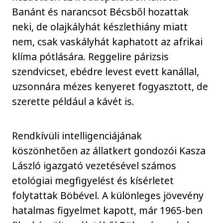
Banánt és narancsot Bécsből hozattak
neki, de olajkályhát készlethiány miatt
nem, csak vaskályhát kaphatott az afrikai
klíma pótlására. Reggelire párizsis
szendvicset, ebédre levest evett kanállal,
uzsonnára mézes kenyeret fogyasztott, de
szerette például a kávét is.
Rendkívüli intelligenciájának
köszönhetően az állatkert gondozói Kasza
László igazgató vezetésével számos
etológiai megfigyelést és kísérletet
folytattak Böbével. A különleges jövevény
hatalmas figyelmet kapott, már 1965-ben