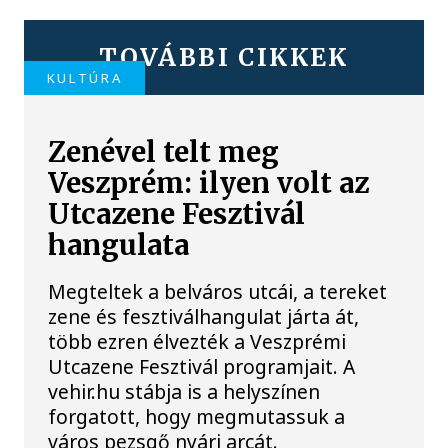
TOVÁBBI CIKKEK
KULTÚRA
Zenével telt meg
Veszprém: ilyen volt az
Utcazene Fesztivál
hangulata
Megteltek a belváros utcái, a tereket
zene és fesztiválhangulat járta át,
több ezren élvezték a Veszprémi
Utcazene Fesztivál programjait. A
vehir.hu stábja is a helyszínen
forgatott, hogy megmutassuk a
város pezsgő nyári arcát.