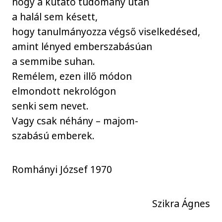
hogy a kutató tudomány után
a halál sem késett,
hogy tanulmányozza végső viselkedésed,
amint lényed emberszabásúan
a semmibe suhan.
Remélem, ezen illő módon
elmondott nekrológon
senki sem nevet.
Vagy csak néhány – majom-
szabású emberek.
Romhányi József 1970
Szikra Ágnes