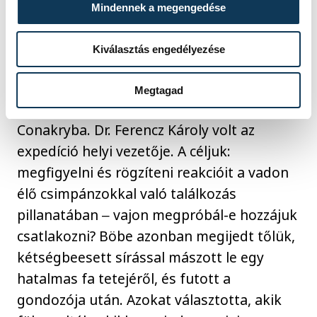
miként reagál a fajtársaival való
Mindennek a megengedése
találkozáskor. 1969. december 17-én Kasza
László, a veszprémi állatkert akkori
Kiválasztás engedélyezése
igazgatója, Vecsey Ervin, Böbe majom
gondozója és Rácz Gábor ismert
Megtagad
természetfilmes megérkeztek a guineai
Conakryba. Dr. Ferencz Károly volt az
expedíció helyi vezetője. A céljuk:
megfigyelni és rögzíteni reakcióit a vadon
élő csimpánzokkal való találkozás
pillanatában ‒ vajon megpróbál-e hozzájuk
csatlakozni? Böbe azonban megijedt tőlük,
kétségbeesett sírással mászott le egy
hatalmas fa tetejéről, és futott a
gondozója után. Azokat választotta, akik