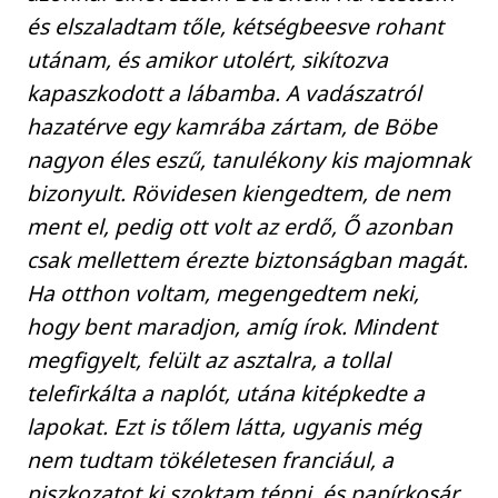
és elszaladtam tőle, kétségbeesve rohant
utánam, és amikor utolért, sikítozva
kapaszkodott a lábamba. A vadászatról
hazatérve egy kamrába zártam, de Böbe
nagyon éles eszű, tanulékony kis majomnak
bizonyult. Rövidesen kiengedtem, de nem
ment el, pedig ott volt az erdő, Ő azonban
csak mellettem érezte biztonságban magát.
Ha otthon voltam, megengedtem neki,
hogy bent maradjon, amíg írok. Mindent
megfigyelt, felült az asztalra, a tollal
telefirkálta a naplót, utána kitépkedte a
lapokat. Ezt is tőlem látta, ugyanis még
nem tudtam tökéletesen franciául, a
piszkozatot ki szoktam tépni, és papírkosár