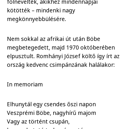
fölnevelték, akikhez mindennapjai
kötötték – mindenki nagy
megkönnyebbülésére.
Nem sokkal az afrikai út után Böbe
megbetegedett, majd 1970 októberében
elpusztult. Romhányi József költő így írt az
ország kedvenc csimpánzának halálakor:
In memoriam
Elhunytál egy csendes őszi napon
Veszprémi Böbe, nagyhírű majom
Vagy az történt csupán,