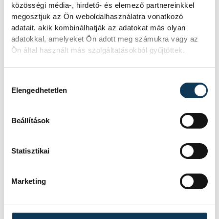
közösségi média-, hirdető- és elemező partnereinkkel
megosztjuk az Ön weboldalhasználatra vonatkozó
adatait, akik kombinálhatják az adatokat más olyan
adatokkal, amelyeket Ön adott meg számukra vagy az
Ön által használt más szolgáltatásokból gyűjtöttek.
Hozzájárulás kiválasztása
Elengedhetetlen
A vele folytatott kísérletek célja az volt,
hogy azt kutassák: miként tanulhatott az
Beállítások
ősember, gondolkodása hogyan
fejlődhetett, az utánzásból hogyan lett
Statisztikai
invenció. A legérdekesebb és legnaivabb
kísérlet akkor esett meg, amikor a Magyar
Marketing
Televízió forgatócsoportjának kíséretében
Böbét Afrikába vitték, hogy megfigyeljék,