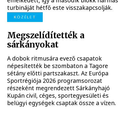
emelkedett, így a második blokk hármas
turbináját hétfő este visszakapcsolják.
KÖZÉLET
Megszelídítették a
sárkányokat
A dobok ritmusára evező csapatok
népesítették be szombaton a Tagore
sétány előtti partszakaszt. Az Európa
Sportrégiója 2026 programsorozat
részeként megrendezett Sárkányhajó
Kupán civil, céges, sportegyesületi és
belügyi egységek csaptak össze a vízen.