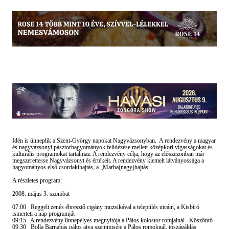
Idén is ünneplik a Szent-György napokat Nagyvázsonyban. A rendezvény a magyar
és nagyvázsonyi pásztorhagyományok felidézése mellett középkori vígasságokat és
kulturális programokat tartalmaz. A rendezvény célja, hogy az előszezonban már
megszerettesse Nagyvázsonyt és értékeit. A rendezvény kiemelt látványossága a
hagyományos első csordakihajtás, a „Marha(nagy)hajtás".
A részletes program:
2008. május 3. szombat
07:00 Reggeli zenés ébresztő cigány muzsikával a település utcáin, a Kisbíró
ismerteti a nap programját
09:15 A rendezvény ünnepélyes megnyitója a Pálos kolostor romjainál –Köszöntő
09:30 Bolla Barnabás pálos atya szentmiséje a Pálos romoknál, jószágáldás