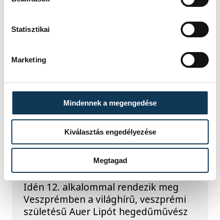
Két premierrel és egy premier előtti
vetítéssel készül a Veszprém-Balaton
Statisztikai
Filmpiknik, amely augusztus 27. és 29.
között várja a nézőket Veszprémben
Marketing
és Balatonfüreden.
KULTÚRA
Mindennek a megengedése
Ezen a héten a
Kiválasztás engedélyezése
komolyzene fővárosa
Veszprém
Megtagad
Idén 12. alkalommal rendezik meg
Veszprémben a világhírű, veszprémi
születésű Auer Lipót hegedűművész