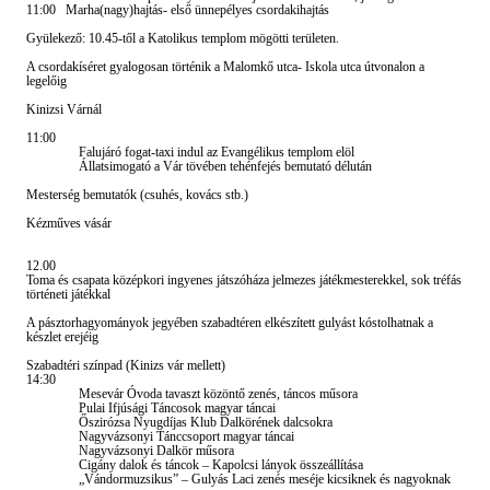
11:00 Marha(nagy)hajtás- első ünnepélyes csordakihajtás
Gyülekező: 10.45-től a Katolikus templom mögötti területen.
A csordakíséret gyalogosan történik a Malomkő utca- Iskola utca útvonalon a
legelőig
Kinizsi Várnál
11:00
Falujáró fogat-taxi indul az Evangélikus templom elöl
Állatsimogató a Vár tövében tehénfejés bemutató délután
Mesterség bemutatók (csuhés, kovács stb.)
Kézműves vásár
12.00
Toma és csapata középkori ingyenes játszóháza jelmezes játékmesterekkel, sok tréfás
történeti játékkal
A pásztorhagyományok jegyében szabadtéren elkészített gulyást kóstolhatnak a
készlet erejéig
Szabadtéri színpad (Kinizs vár mellett)
14:30
Mesevár Óvoda tavaszt közöntő zenés, táncos műsora
Pulai Ifjúsági Táncosok magyar táncai
Őszirózsa Nyugdíjas Klub Dalkörének dalcsokra
Nagyvázsonyi Tánccsoport magyar táncai
Nagyvázsonyi Dalkör műsora
Cigány dalok és táncok – Kapolcsi lányok összeállítása
„Vándormuzsikus” – Gulyás Laci zenés meséje kicsiknek és nagyoknak