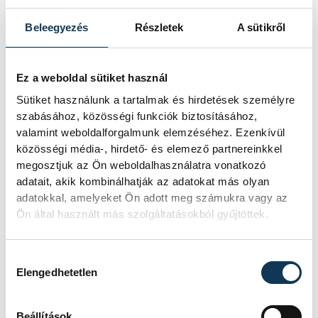
Beleegyezés
Részletek
A sütikről
Ez a weboldal sütiket használ
Sütiket használunk a tartalmak és hirdetések személyre
szabásához, közösségi funkciók biztosításához,
valamint weboldalforgalmunk elemzéséhez. Ezenkívül
közösségi média-, hirdető- és elemező partnereinkkel
megosztjuk az Ön weboldalhasználatra vonatkozó
adatait, akik kombinálhatják az adatokat más olyan
TOVÁBBI CIKKEK
adatokkal, amelyeket Ön adott meg számukra vagy az
KULTÚRA
Ön által használt más szolgáltatásokból gyűjtöttek.
Filmpremierek a
Hozzájárulás kiválasztása
Elengedhetetlen
Veszprém-Balaton
Filmpikniken
Beállítások