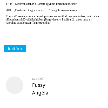
17:45 Moldvai táncház a Cserefa együttes közreműködésével
20:00 „Pásztortüzek égnek messze…” mangalica-szalonnasütés
Rossz idő esetén, csak a színpadi produkciók kerülnek megrendezésre, változatlan
időpontban a Művelődési házban (Nagyvázsony, Petőfi u. 2., pálos mise a r.
katolikus templomban (faluközpontban)
kultúra
SZERZŐ
Füssy
Angéla