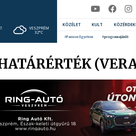
KÖZÉLET
KULT
KÖZÉRDEK
VESZPRÉM
7.
32°C
#Pannon Egyetem
#programajánló
 HATÁRÉRTÉK (VER