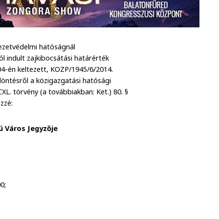
yezetvédelmi hatóságnál
 indult zajkibocsátási határérték
 04-én keltezett, KOZP/1945/6/2014.
öntésről a közigazgatási hatósági
 CXL. törvény (a továbbiakban: Ket.) 80. §
zzé:
 Város Jegyzője
00;