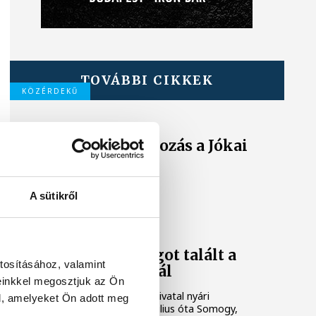
TOVÁBBI CIKKEK
KÖZÉRDEKŰ
Ideiglenes
forgalomkorlátozás a Jókai
utcában
A sütikről
KÖZÉRDEKŰ
Rengeteg
szabálytalanságot talált a
tosításához, valamint
NAV a Balatonnál
einkkel megosztjuk az Ön
A Nemzeti Adó- és Vámhivatal nyári
l, amelyeket Ön adott meg
ellenőrzéssorozatában július óta Somogy,