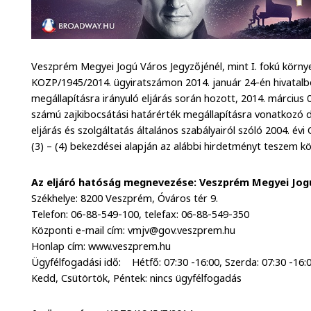
Veszprém Megyei Jogú Város Jegyzőjénél, mint I. fokú körn
KOZP/1945/2014. ügyiratszámon 2014. január 24-én hivatalból
megállapításra irányuló eljárás során hozott, 2014. március
számú zajkibocsátási határérték megállapításra vonatkozó d
eljárás és szolgáltatás általános szabályairól szóló 2004. évi
(3) – (4) bekezdései alapján az alábbi hirdetményt teszem kö
Az eljáró hatóság megnevezése: Veszprém Megyei Jogú
Székhelye: 8200 Veszprém, Óváros tér 9.
Telefon: 06-88-549-100, telefax: 06-88-549-350
Központi e-mail cím: vmjv@gov.veszprem.hu
Honlap cím: www.veszprem.hu
Ügyfélfogadási idő: Hétfő: 07:30 -16:00, Szerda: 07:30 -16:
Kedd, Csütörtök, Péntek: nincs ügyfélfogadás