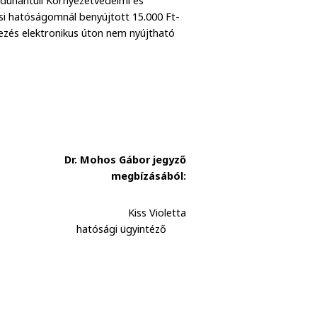
-dunántúli Környezetvédelmi és
i hatóságomnál benyújtott 15.000 Ft-
ebbezés elektronikus úton nem nyújtható
Dr. Mohos Gábor jegyző
megbízásából:
Kiss Violetta
hatósági ügyintéző