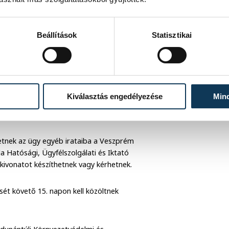
jelentés alapján megállapítottam, hogy
zért környezeti zajkibocsátási
atkozó zajterhelési határértéket
Beállítások
Statisztikai
2. § qh) pontja szerinti védendő
 eladóterei, illetve vendéglátó
 környezeti zaj- és rezgésterhelési
EüM együttes rendelet (a továbbiakban:
edelmi épületek eladóterei, vendéglátó
Kiválasztás engedélyezése
Min
ntjában foglaltakra figyelemmel épületen
thetnek az ügy egyéb irataiba a Veszprém
 Hatósági, Ügyfélszolgálati és Iktató
 kivonatot készíthetnek vagy kérhetnek.
sét követő 15. napon kell közöltnek