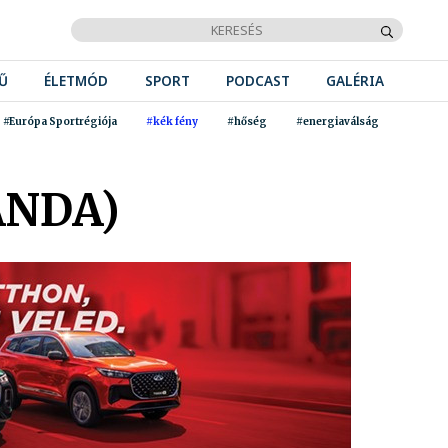
Ű
ÉLETMÓD
SPORT
PODCAST
GALÉRIA
#Európa Sportrégiója
#kék fény
#hőség
#energiaválság
ANDA)