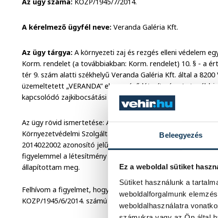
Az ügy száma:
KOZP/1945/7/2014.
A kérelmező ügyfél neve:
Veranda Galéria Kft.
Az ügy tárgya:
A környezeti zaj és rezgés elleni védelem egy
Korm. rendelet (a továbbiakban: Korm. rendelet) 10. § - a
tér 9. szám alatti székhelyű Veranda Galéria Kft. által a 82
üzemeltetett „VERANDA” elnevezésű létesítmény (a további
kapcsolódó zajkibocsátási határérték megállapítása.
Az ügy rövid ismertetése: A 8200 Veszprém, Hársfa u. 39. s
Környezetvédelmi Szolgáltató Kft. Mérési Irodája által készíte
Beleegyezés
2014022002 azonosító jelű, B 1803-03 bizonylat számú Vizsgá
figyelemmel a létesítmény épületen belüli zajtól védendő hel
állapítottam meg.
Ez a weboldal sütiket haszn
Sütiket használunk a tartal
Felhívom a figyelmet, hogy hatóságom az ügyben 2014. márc
weboldalforgalmunk elemzésé
KOZP/1945/6/2014. számú zajkibocsátási határértéket megál
weboldalhasználatra vonatko
számukra vagy az Ön által ha