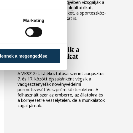
Veszprém és Zala vármegyében vizsgálják a
legforgalmasabb nyári szolgáltatókat,
köztük a vendéglátóhelyeket, a sporteszköz-
kölcsönzőket és a taxisokat is.
Marketing
KÖZÉRDEKŰ
Ismét permetezik a
vadgesztenyefákat
dennek a megengedése
Veszprémben
A VKSZ Zrt. tájékoztatása szerint augusztus
7. és 17. között éjszakánként végzik a
vadgesztenyefák növényvédelmi
permetezését Veszprém közterületein. A
felhasznált szer az emberre, az állatokra és
a környezetre veszélytelen, de a munkálatok
zajjal járnak.