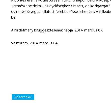
A döntés ellen a közléstől számított 15 napon belül a Közép
Természetvédelmi Felügyelőséghez címzett, de közigazgatás
os illetékbélyeggel ellátott fellebbezéssel lehet élni. A fell
be.
A hirdetmény kifüggesztésének napja: 2014. március 07.
Veszprém, 2014. március 04.
közérdekű