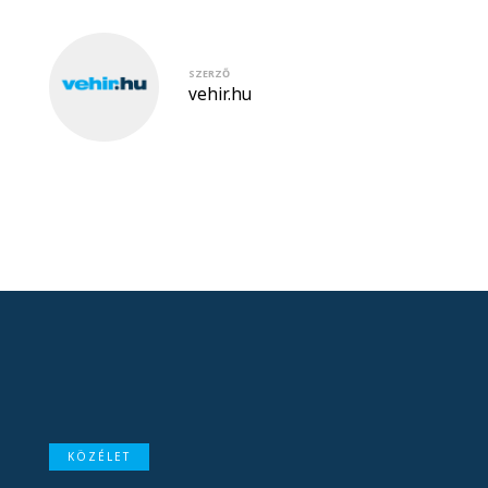
SZERZŐ
vehir.hu
KÖZÉLET