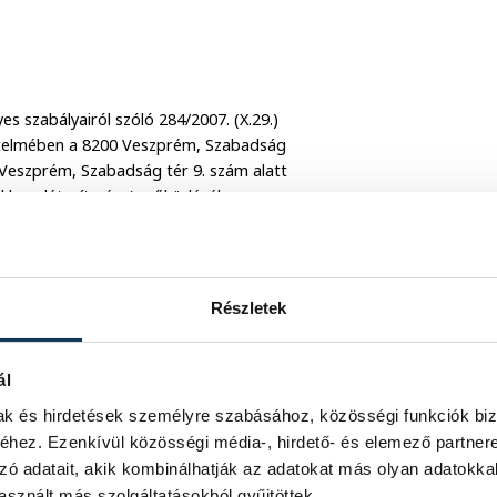
es szabályairól szóló 284/2007. (X.29.)
 értelmében a 8200 Veszprém, Szabadság
00 Veszprém, Szabadság tér 9. szám alatt
akban: létesítmény) működéséhez
zám alatti székhelyű Blautech Humán-és
tt, 2014. február 20-án kiállított,
Részletek
lati jelentésben foglaltakra
yiségeire zajkibocsátási határértéket
ál
mak és hirdetések személyre szabásához, közösségi funkciók biz
ius 04-én keltezett,
hez. Ezenkívül közösségi média-, hirdető- és elemező partner
lapító határozatot hozott.
zó adatait, akik kombinálhatják az adatokat más olyan adatokka
sznált más szolgáltatásokból gyűjtöttek.