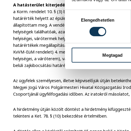
A hatásterület kiterjedése:
A fent hivatkozott Vizsgálati 
a Korm. rendelet 10. § (3) bekezdésének a) pontja teljesül, e
Hozzájárulás kiválasztása
határérték helyett az épület zajtól védendő helyiségeire von
Elengedhetetlen
állapítottam meg. A vendéglátó egységben a Korm. rendelet 
helyiségek találhatóak, azaz kereskedelmi, vendéglátó épület
helyiségei, várótermek helyezkednek el. Ezekre vonatkozóan a
határértékek megállapításáról szóló 27/2008. (XII.3.) KvVM-
KvVM-EüM rendelet) 4. mellékletében (8. Nagy- és kiskeresk
Megtagad
helyiségei, a váróterem), valamint a 6. § (4) bekezdés b) po
belüli zajkibocsátási határértéket állapítottam meg.
Az ügyfelek személyesen, illetve képviselőjük útján betekin
Megyei Jogú Város Polgármesteri Hivatal Közigazgatási Iroda
Csoportjánál ügyfélfogadási időben. Az iratokról másolatot,
A hirdetmény útján közölt döntést a hirdetmény kifüggeszté
tekinteni a Ket. 78. § (10) bekezdése értelmében.