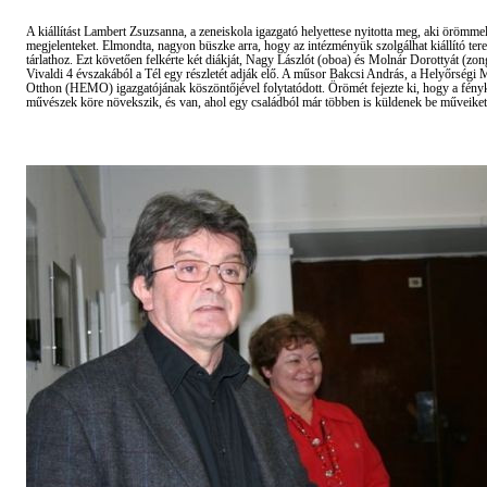
A kiállítást Lambert Zsuzsanna, a zeneiskola igazgató helyettese nyitotta meg, aki örömme
megjelenteket. Elmondta, nagyon büszke arra, hogy az intézményük szolgálhat kiállító ter
tárlathoz. Ezt követően felkérte két diákját, Nagy Lászlót (oboa) és Molnár Dorottyát (zo
Vivaldi 4 évszakából a Tél egy részletét adják elő. A műsor Bakcsi András, a Helyőrségi
Otthon (HEMO) igazgatójának köszöntőjével folytatódott. Örömét fejezte ki, hogy a fény
művészek köre növekszik, és van, ahol egy családból már többen is küldenek be műveiket