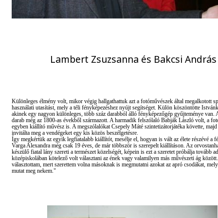
Lambert Zsuzsanna és Bakcsi András
Különleges élmény volt, mikor végig hallgathattuk azt a fotóművészek által megalkotott sp
használati utasítást, mely a téli fényképezéshez nyújt segítséget. Külön köszöntötte Istvánk
akinek egy nagyon különleges, több száz darabból álló fényképezőgép gyűjteménye van. 
darab még az 1800-as évekből származott. A harmadik felszólaló Babják László volt, a fot
egyben kiállító művész is. A megszólalókat Csepely Máté szintetizátorjátéka követte, majd
invitálta meg a vendégeket egy kis közös beszélgetésre.
Így megkértük az egyik legfiatalabb kiállítót, mesélje el, hogyan is vált az élete részévé a 
Varga Alexandra még csak 19 éves, de már többször is szerepelt kiállításon. Az orvostanh
készülő fiatal lány szereti a természet közelségét, képein is ezt a szeretet próbálja tovább ad
középiskolában kötelező volt választani az ének vagy valamilyen más művészeti ág között.
választottam, mert szerettem volna másoknak is megmutatni azokat az apró csodákat, mely
mutat meg nekem."