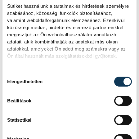
Sütiket használunk a tartalmak és hirdetések személyre
KULTÚRA
szabásához, közösségi funkciók biztosításához,
valamint weboldalforgalmunk elemzéséhez. Ezenkívül
közösségi média-, hirdető- és elemező partnereinkkel
Megújult a veszprémi
megosztjuk az Ön weboldalhasználatra vonatkozó
várnegyed
adatait, akik kombinálhatják az adatokat más olyan
Kisszemináriuma, ahol
adatokkal, amelyeket Ön adott meg számukra vagy az
Ön által használt más szolgáltatásokból gyűjtöttek.
több évszázados
ősnyomtatványokat és
Hozzájárulás kiválasztása
kódexeket őriznek majd
Elengedhetetlen
Egy csaknem 230 éves feliratot rejtő,
befalazott falfülke tanúskodik a
Beállítások
veszprémi várnegyed
Kisszemináriumának gazdag
Statisztikai
múltjáról. Az elmúlt években
megújított késő barokk épület