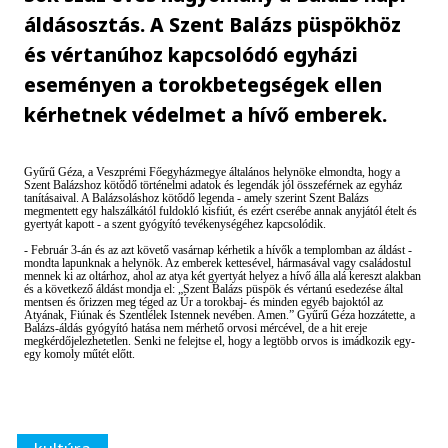
áldásosztás. A Szent Balázs püspökhöz
és vértanúhoz kapcsolódó egyházi
eseményen a torokbetegségek ellen
kérhetnek védelmet a hívő emberek.
Gyűrű Géza, a Veszprémi Főegyházmegye általános helynöke elmondta, hogy a
Szent Balázshoz kötődő történelmi adatok és legendák jól összeférnek az egyház
tanításaival. A Balázsoláshoz kötődő legenda - amely szerint Szent Balázs
megmentett egy halszálkától fuldokló kisfiút, és ezért cserébe annak anyjától ételt és
gyertyát kapott - a szent gyógyító tevékenységéhez kapcsolódik.
- Február 3-án és az azt követő vasárnap kérhetik a hívők a templomban az áldást -
mondta lapunknak a helynök. Az emberek kettesével, hármasával vagy családostul
mennek ki az oltárhoz, ahol az atya két gyertyát helyez a hívő álla alá kereszt alakban
és a következő áldást mondja el: „Szent Balázs püspök és vértanú esedezése által
mentsen és őrizzen meg téged az Úr a torokbaj- és minden egyéb bajoktól az
Atyának, Fiúnak és Szentlélek Istennek nevében. Amen.” Gyűrű Géza hozzátette, a
Balázs-áldás gyógyító hatása nem mérhető orvosi mércével, de a hit ereje
megkérdőjelezhetetlen. Senki ne felejtse el, hogy a legtöbb orvos is imádkozik egy-
egy komoly műtét előtt.