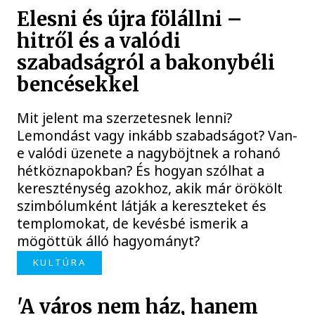
Elesni és újra fölállni –
hitről és a valódi
szabadságról a bakonybéli
bencésekkel
Mit jelent ma szerzetesnek lenni?
Lemondást vagy inkább szabadságot? Van-
e valódi üzenete a nagyböjtnek a rohanó
hétköznapokban? És hogyan szólhat a
kereszténység azokhoz, akik már örökölt
szimbólumként látják a kereszteket és
templomokat, de kevésbé ismerik a
mögöttük álló hagyományt?
KULTÚRA
'A város nem ház, hanem