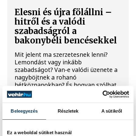
Elesni és újra fölállni –
hitről és a valódi
szabadságról a
bakonybéli bencésekkel
Mit jelent ma szerzetesnek lenni?
Lemondást vagy inkább
szabadságot? Van-e valódi üzenete a
nagyböjtnek a rohanó
hétköznapokban? És hogyan szólhat
a kereszténység azokhoz, akik már
örökölt szimbólumként látják a
kereszteket és templomokat, de
Beleegyezés
Részletek
A sütikről
kevésbé ismerik a mögöttük álló
hagyományt?
Ez a weboldal sütiket használ